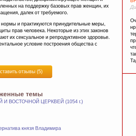
В
авленных на поддержку базовых прав женщин, их
Ди
ащения, далек от требуемого.
Оч
 нормы и практикуются принудительные меры,
нр
иты прав человека. Некоторые из этих законов
те
ают их сексуальное и репродуктивное здоровье.
пр
нтальное условие построения общества с
чт
та
Та
ставить отзывы (5)
яженные темы
 ВОСТОЧНОЙ ЦЕРКВЕЙ (1054 г.)
ернатива князя Владимира