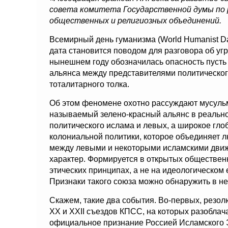
совета комитета Государственной думы по 
общественных и религиозных объединений.
Всемирный день гуманизма (World Humanist Da
дата становится поводом для разговора об уг
нынешнем году обозначилась опасность пусть
альянса между представителями политическог
тоталитарного толка.
Об этом феномене охотно рассуждают мусульм
называемый зелено-красный альянс в реально
политического ислама и левых, а широкое гло
колониальной политики, которое объединяет
между левыми и некоторыми исламскими движ
характер. Формируется в открытых обществен
этических принципах, а не на идеологическом
Признаки такого союза можно обнаружить в н
Скажем, такие два события. Во-первых, резо
XX и XXII съездов КПСС, на которых разоблача
официальное признание Россией Исламского 