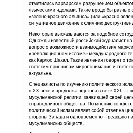
отметились варварским разрушением объектов
языческими идолами. Такие вроде бы разные 
«зелено-красного альянса» (или «красно-зелен
ситуативное движение к слиянию деструктивн
Некоторые высказываются за подобное сотруд
Однажды известный российский журналист на 
вопрос о возможности взаимодействия маркси
«революционном исламе» международного тер
как Карлос Шакал. Такие явления говорят о то
светским принципам миропонимания и светско
актуальна.
Специалисты по изучению политического исла
в ХХ веке и продолжающегося в веке XXI, – сч
мусульманской религии, заявившей своей це
справедливого общества. По мнению конфесс
политический ислам являет собой ответ на ц
стороны Запада и одновременно – реакцию на
мусульманских обществ.