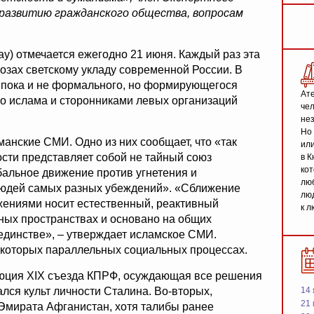
развитию гражданского общества, вопросам
y) отмечается ежегодно 21 июня. Каждый раз эта
розах светскому укладу современной России. В
 пока и не формального, но формирующегося
Ате
о ислама и сторонниками левых организаций
чел
не
Но 
анские СМИ. Одно из них сообщает, что «так
или
сти представляет собой не тайный союз
в К
кот
бальное движение против угнетения и
люб
 людей самых разных убеждений». «Сближение
люд
ениями носит естественный, реактивный
к л
ных пространствах и основано на общих
 единстве», – утверждает исламское СМИ.
екоторых параллельных социальных процессах.
люция XIX съезда КПРФ, осуждающая все решения
лся культ личности Сталина. Во-вторых,
14 
21 
Эмирата Афганистан, хотя талибы ранее