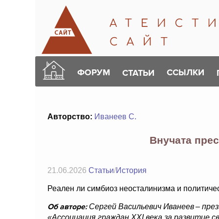
ФОРУМ
ССЫЛКИ
СТАТЬИ
Авторство:
Иванеев С.
Внучата пре
21.06.2026
Статьи
/
История
Реален ли симбиоз неосталинизма и политиче
Об авторе:
Сергей Васильевич Иванеев – пре
«Ассоциация граждан XXI века за развитие с