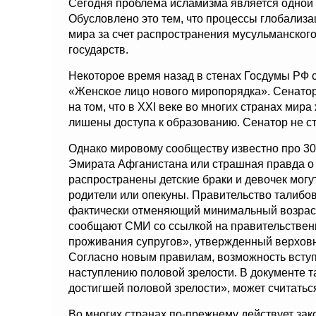
Сегодня проблема исламизма является одной 
Обусловлено это тем, что процессы глобализ
мира за счет распространения мусульманског
государств.
Некоторое время назад в стенах Госдумы РФ 
«Женское лицо нового миропорядка». Сенато
на том, что в XXI веке во многих странах ми
лишены доступа к образованию. Сенатор не ст
Однако мировому сообществу известно про 30
Эмирата Афганистана или страшная правда о 
распространены детские браки и девочек могу
родители или опекуны. Правительство талибо
фактически отменяющий минимальный возраст 
сообщают СМИ со ссылкой на правительствен
проживания супругов», утвержденный верхов
Согласно новым правилам, возможность вступле
наступлению половой зрелости. В документе т
достигшей половой зрелости», может считаться
Во многих странах по-прежнему действует за