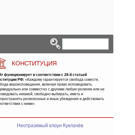
КОНСТИТУЦИЯ
йт функционирует в соответствии с 28-й статьей
нституции РФ:
«Каждому гарантируется свобода совести,
обода вероисповедания, включая право исповедовать
ивидуально или совместно с другими любую религию или не
оведовать никакой, свободно выбирать, иметь и
спространять религиозные и иные убеждения и действовать
оответствии с ними».
Неотразимый клоун Куклачёв