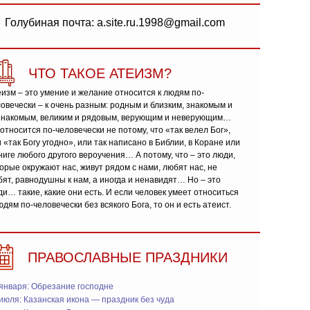
Голубиная почта: a.site.ru.1998@gmail.com
ЧТО ТАКОЕ АТЕИЗМ?
изм – это умение и желание относится к людям по-
овечески – к очень разным: родным и близким, знакомым и
знакомым, великим и рядовым, верующим и неверующим…
относится по-человечески не потому, что «так велел Бог»,
 «так Богу угодно», или так написано в Библии, в Коране или
ниге любого другого вероучения… А потому, что – это люди,
орые окружают нас, живут рядом с нами, любят нас, не
ят, равнодушны к нам, а иногда и ненавидят… Но – это
и… такие, какие они есть. И если человек умеет относиться
юдям по-человечески без всякого Бога, то он и есть атеист.
ПРАВОСЛАВНЫЕ ПРАЗДНИКИ
января: Обрезание господне
июля: Казанская икона — праздник без чуда