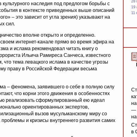
28
 культурного наследия под предлогом борьбы с
19
события в контексте приведенных выше описаний
11 
ого» – это зависит от угла зрения) указывают на
ых сил.
ничество вполне открыто и определенно.
своем интернет-канале прямо во время эфира на
зма и ислама рекомендовал читать книгу о
рориста Ильича Рамиреса Санчеса, известного
м, что тема левацкого ислама в качестве угрозы
му праву в Российской Федерации весьма
ма – феномена, заявившего о себе в полную силу
Ст
итают, что корни этого движения в особенностях
ка
лью реализовать сформулированный ею идеал
на
ионально ориентированных экспертов,
— 
ивилизационный вызов мусульманскому миру со
на
 проблемы и кризисы внутреннего развития самих
Ст
в 