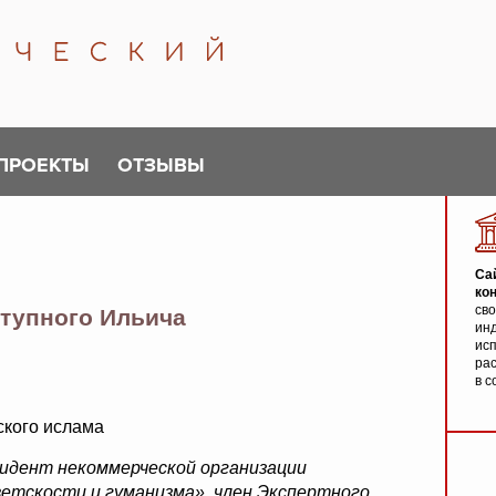
ПРОЕКТЫ
ОТЗЫВЫ
Са
ко
св
ступного Ильича
инд
исп
ра
в с
ского ислама
зидент некоммерческой организации
ветскости и гуманизма», член Экспертного