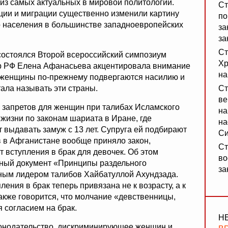
из самых актуальных в мировой политологии.
Ст
ации и миграции существенно изменили картину
по
о населения в большинстве западноевропейских
за
за
Ст
состоялся Второй всероссийский симпозиум
Хр
р РФ Елена Афанасьева акцентировала внимание
на
ра женщины по-прежнему подвергаются насилию и
ала называть эти страны.
Ст
ве
 запретов для женщин при талибах Исламского
на
жизни по законам шариата в Иране, где
на
т выдавать замуж с 13 лет. Супруга ей подбирают
Си
в в Афганистане вообще приняло закон,
Ст
вступления в брак для девочек. Об этом
во
ный документ «Принципы раздельного
за
ным лидером талибов Хайбатуллой Ахундзада.
ния в брак теперь привязана не к возрасту, а к
акже говорится, что молчание «девственницы,
 согласием на брак.
Н
конодательство, дискриминирующее женщин и