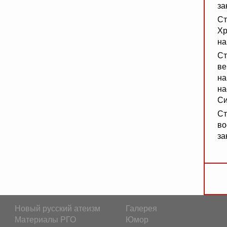
за
Ст
Хр
на
Ст
ве
на
на
Си
Ст
во
за
Новый русский атеизм
Галерея
Материалы РГО
Юмор