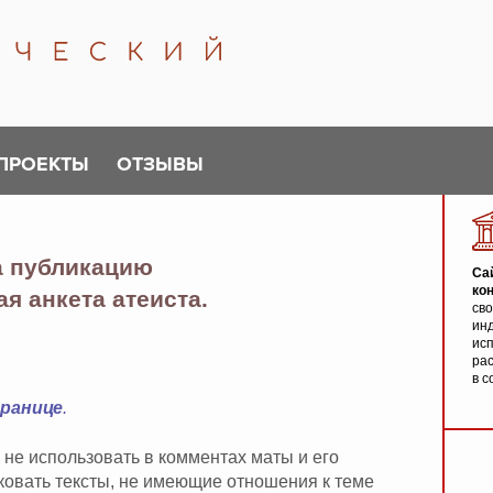
ПРОЕКТЫ
ОТЗЫВЫ
а публикацию
Са
ко
я анкета атеиста.
св
инд
исп
ра
в с
транице
.
 не использовать в комментах маты и его
иковать тексты, не имеющие отношения к теме