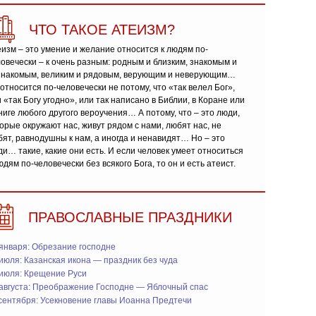
ЧТО ТАКОЕ АТЕИЗМ?
изм – это умение и желание относится к людям по-
овечески – к очень разным: родным и близким, знакомым и
знакомым, великим и рядовым, верующим и неверующим…
относится по-человечески не потому, что «так велел Бог»,
 «так Богу угодно», или так написано в Библии, в Коране или
ниге любого другого вероучения… А потому, что – это люди,
орые окружают нас, живут рядом с нами, любят нас, не
ят, равнодушны к нам, а иногда и ненавидят… Но – это
и… такие, какие они есть. И если человек умеет относиться
юдям по-человечески без всякого Бога, то он и есть атеист.
ПРАВОСЛАВНЫЕ ПРАЗДНИКИ
января: Обрезание господне
июля: Казанская икона — праздник без чуда
 июля: Крещение Руси
 августа: Преображение Господне — Яблочный спас
сентября: Усекновение главы Иоанна Предтечи