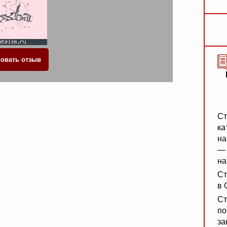
Ст
ка
на
— 
на
Ст
в 
Ст
по
за