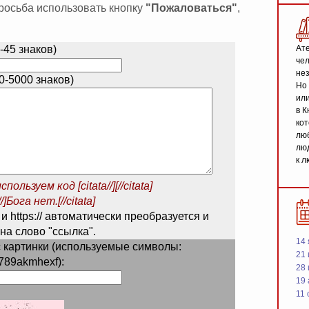
 просьба использовать кнопку
"Пожаловаться"
,
-45 знаков)
Ате
чел
не
-5000 знаков)
Но 
или
в К
кот
люб
люд
к л
спользуем код
[citata//][//citata]
/]Бога нет.[//citata]
 и https:// автоматически преобразуется и
на слово "ссылка".
14 
 картинки (используемые символы:
21 
789akmhexf):
28
19
11 