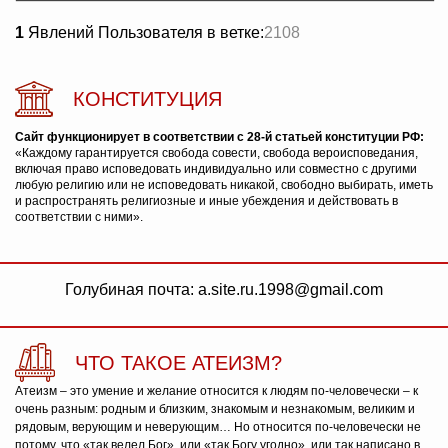
1
Явлений Пользователя в ветке:
2108
КОНСТИТУЦИЯ
Сайт функционирует в соответствии с 28-й статьей конституции РФ:
«Каждому гарантируется свобода совести, свобода вероисповедания,
включая право исповедовать индивидуально или совместно с другими
любую религию или не исповедовать никакой, свободно выбирать, иметь
и распространять религиозные и иные убеждения и действовать в
соответствии с ними».
Голубиная почта: a.site.ru.1998@gmail.com
ЧТО ТАКОЕ АТЕИЗМ?
Атеизм – это умение и желание относится к людям по-человечески – к
очень разным: родным и близким, знакомым и незнакомым, великим и
рядовым, верующим и неверующим… Но относится по-человечески не
потому, что «так велел Бог», или «так Богу угодно», или так написано в