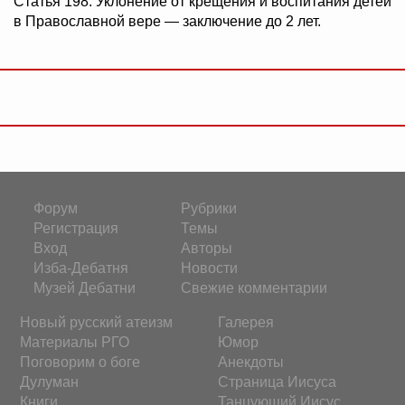
Статья 198. Уклонение от крещения и воспитания детей
в Православной вере — заключение до 2 лет.
Форум
Рубрики
Регистрация
Темы
Вход
Авторы
Изба-Дебатня
Новости
Музей Дебатни
Свежие комментарии
Новый русский атеизм
Галерея
Материалы РГО
Юмор
Поговорим о боге
Анекдоты
Дулуман
Страница Иисуса
Книги
Танцующий Иисус