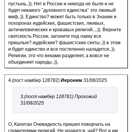
пустынь..)). Нет в России и никогда не было и не
будет никакого "духовного единства" это лживый
миф..)). Единство? может быть только в Знании и
похоронах иудейских, фашистских, лживых,
античеловеческих и кровавых религий....)). Верните
светскость России. загоните под лавку все
пришлые? иудейские? фашистские секты..)) в этом
и будет единство и все постепенно наладится..)).
Религии, это что веками разделяет, а вовсе не
объединяет народы..)).
4.(пост намбер 128782)
Иероним
31/08/2025
3.(пост намбер 128781) Прохожий
31/08/2025
О, Капитан Очевидность пришел поворчать на
глумителями религий. Не нравится, чай? Вот и им