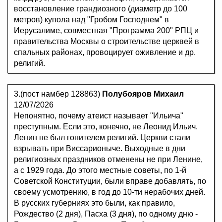
восстановление грандиозного (диаметр до 100
метров) купола над "Гробом Господнем" в
Иерусалиме, совместная "Программа 200" РПЦ и
правительства Москвы о строительстве церквей в
спальных районах, провоцирует оживление и др.
религий.
3.(пост намбер 128863)
Полубояров Михаил
12/07/2026
Непонятно, почему атеист называет "Ильича"
преступным. Если это, конечно, не Леонид Ильич.
Ленин не был гонителем религий. Церкви стали
взрывать при Виссарионыче. Выходные в дни
религиозных праздников отменены не при Ленине,
а с 1929 года. До этого местные советы, по 1-й
Советской Конституции, были вправе добавлять, по
своему усмотрению, в год до 10-ти нерабочих дней.
В русских губерниях это были, как правило,
Рождество (2 дня), Пасха (3 дня), по одному дню -