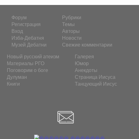
Форум
Рубрики
Регистрация
Темы
Вход
Авторы
Изба-Дебатня
Новости
Музей Дебатни
Свежие комментарии
Новый русский атеизм
Галерея
Материалы РГО
Юмор
Поговорим о боге
Анекдоты
Дулуман
Страница Иисуса
Книги
Танцующий Иисус