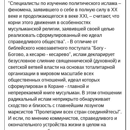
"Специалисты по изучению политического ислама –
феномена, заявившего о себе в полную силу в ХХ
веке и продолжающегося в веке XXI, – считают, что
корни этого движения в особенностях
мусульманской религии, заявившей своей целью
реализовать сформулированный ею идеал
справедливого общества". - В отличие от
библейского новозаветного постулата "Богу -
Богово, а кесарю - кесарево", ислам декларирует
безусловное слияние священнической (духовной) и
светской ветвей власти на основах тоталитарной
организации в мировом масштабе всех
общественных отношений, идеал которых
сформулирован в Коране - главной и
непререкаемой книге мусульман. В этом отношении
радикальный ислам неприкрыто обнаруживает
сходство и близость с главнейшим лозунгом
марксистов "Пролетарии всех стран соединяйтесь!".
И если, по мнению коммунистов, справедливого и
окончательного устройства жизни в целом на