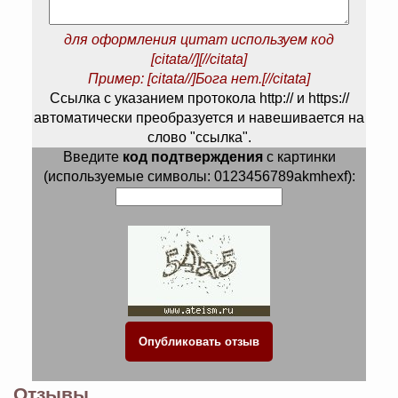
для оформления цитат используем код
[citata//][//citata]
Пример: [citata//]Бога нет.[//citata]
Ссылка с указанием протокола http:// и https://
автоматически преобразуется и навешивается на
слово "ссылка".
Введите
код подтверждения
с картинки
(используемые символы: 0123456789akmhexf):
Отзывы