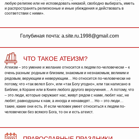
любую религию или не исповедовать никакой, свободно выбирать, иметь
и распространять религиозные и иные убеждения и действовать в
соответствии с ними».
Голубиная почта: a.site.ru.1998@gmail.com
ЧТО ТАКОЕ АТЕИЗМ?
Атеизм – это умение и желание относится к людям по-человечески – к
очень разным: родным и близким, знакомым и незнакомым, великим и
рядовым, верующим и неверующим… Но относится по-человечески не
потому, что «так велел Бог», или «так Богу угодно», или так написано в
Библии, в Коране или в Книге любого другого вероучения… А потому, что
– это люди, которые окружают нас, живут рядом с нами, любят нас, не
любят, равнодушны к нам, а иногда и ненавидят… Но – это люди…
такие, какие они есть. И если человек умеет относиться к людям по-
человечески без всякого Бога, то он и есть атеист.
ПРАВОСЛАВНЫЕ ПРАЗДНИКИ