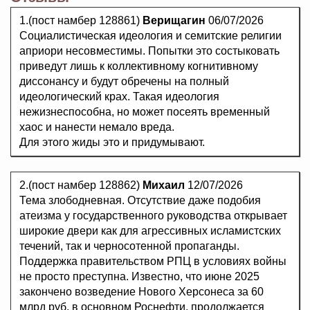
1.(пост намбер 128861)
Верищагин
06/07/2026
Социалистическая идеология и семитские религии
априори несовместимы. Попытки это состыковать
приведут лишь к коллективному когнитивному
диссонансу и будут обречены на полный
идеологический крах. Такая идеология
нежизнеспособна, но может посеять временный
хаос и нанести немало вреда.
Для этого жиды это и придумывают.
2.(пост намбер 128862)
Михаил
12/07/2026
Тема злободневная. Отсутствие даже подобия
атеизма у государственного руководства открывает
широкие двери как для агрессивных исламистских
течений, так и черносотенной пропаганды.
Поддержка правительством РПЦ в условиях войны
не просто преступна. Известно, что июне 2025
закончено возведение Нового Херсонеса за 60
млрд руб, в основном Роснефти, продолжается