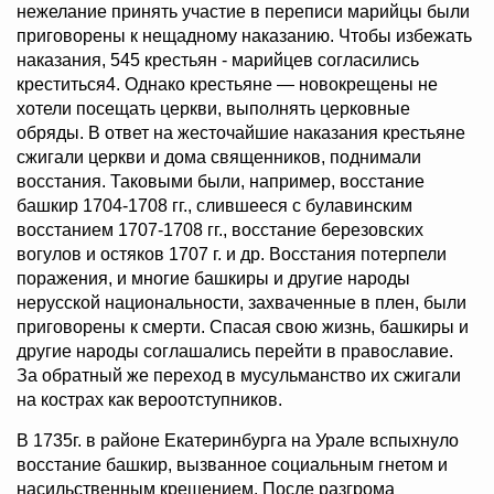
нежелание принять участие в переписи марийцы были
приговорены к нещадному наказанию. Чтобы избежать
наказания, 545 крестьян - марийцев согласились
креститься4. Однако крестьяне — новокрещены не
хотели посещать церкви, выполнять церковные
обряды. В ответ на жесточайшие наказания крестьяне
сжигали церкви и дома священников, поднимали
восстания. Таковыми были, например, восстание
башкир 1704-1708 гг., слившееся с булавинским
восстанием 1707-1708 гг., восстание березовских
вогулов и остяков 1707 г. и др. Восстания потерпели
поражения, и многие башкиры и другие народы
нерусской национальности, захваченные в плен, были
приговорены к смерти. Спасая свою жизнь, башкиры и
другие народы соглашались перейти в православие.
За обратный же переход в мусульманство их сжигали
на кострах как вероотступников.
В 1735г. в районе Екатеринбурга на Урале вспыхнуло
восстание башкир, вызванное социальным гнетом и
насильственным крещением. После разгрома