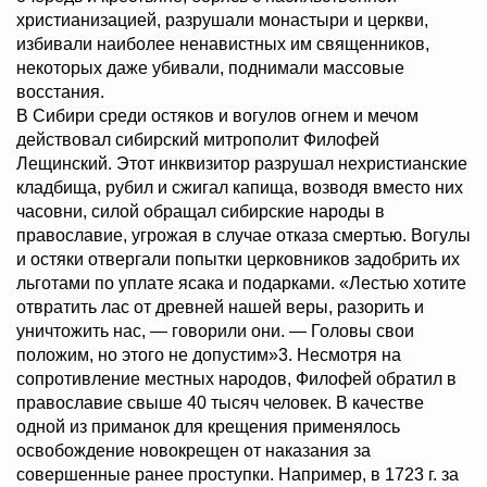
христианизацией, разрушали монастыри и церкви,
избивали наиболее ненавистных им священников,
некоторых даже убивали, поднимали массовые
восстания.
В Сибири среди остяков и вогулов огнем и мечом
действовал сибирский митрополит Филофей
Лещинский. Этот инквизитор разрушал нехристианские
кладбища, рубил и сжигал капища, возводя вместо них
часовни, силой обращал сибирские народы в
православие, угрожая в случае отказа смертью. Вогулы
и остяки отвергали попытки церковников задобрить их
льготами по уплате ясака и подарками. «Лестью хотите
отвратить лас от древней нашей веры, разорить и
уничтожить нас, — говорили они. — Головы свои
положим, но этого не допустим»3. Несмотря на
сопротивление местных народов, Филофей обратил в
православие свыше 40 тысяч человек. В качестве
одной из приманок для крещения применялось
освобождение новокрещен от наказания за
совершенные ранее проступки. Например, в 1723 г. за