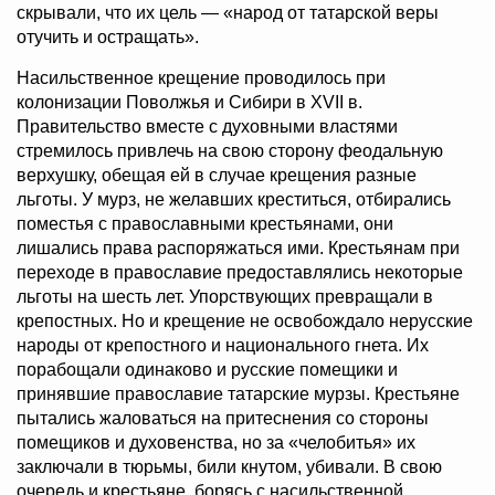
скрывали, что их цель — «народ от татарской веры
отучить и остращать».
Насильственное крещение проводилось при
колонизации Поволжья и Сибири в XVII в.
Правительство вместе с духовными властями
стремилось привлечь на свою сторону феодальную
верхушку, обещая ей в случае крещения разные
льготы. У мурз, не желавших креститься, отбирались
поместья с православными крестьянами, они
лишались права распоряжаться ими. Крестьянам при
переходе в православие предоставлялись некоторые
льготы на шесть лет. Упорствующих превращали в
крепостных. Но и крещение не освобождало нерусские
народы от крепостного и национального гнета. Их
порабощали одинаково и русские помещики и
принявшие православие татарские мурзы. Крестьяне
пытались жаловаться на притеснения со стороны
помещиков и духовенства, но за «челобитья» их
заключали в тюрьмы, били кнутом, убивали. В свою
очередь и крестьяне, борясь с насильственной