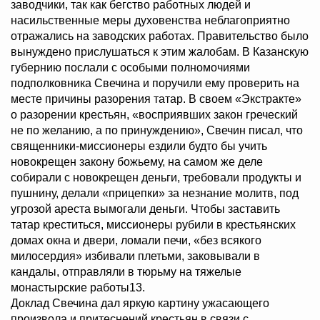
заводчики, так как бегство работных людей и
насильственные меры духовенства неблагоприятно
отражались на заводских работах. Правительство было
вынуждено прислушаться к этим жалобам. В Казанскую
губернию послали с особыми полномочиями
подполковника Свечина и поручили ему проверить на
месте причины разорения татар. В своем «Экстракте»
о разорении крестьян, «восприявших закон греческий
не по желанию, а по принуждению», Свечин писал, что
священники-миссионеры ездили будто бы учить
новокрещен закону божьему, на самом же деле
собирали с новокрещен деньги, требовали продукты и
пушнину, делали «прицепки» за незнание молитв, под
угрозой ареста вымогали деньги. Чтобы заставить
татар креститься, миссионеры рубили в крестьянских
домах окна и двери, ломали печи, «без всякого
милосердия» избивали плетьми, заковывали в
кандалы, отправляли в тюрьму на тяжелые
монастырские работы13.
Доклад Свечина дал яркую картину ужасающего
произвола и притеснений крестьян в связи с