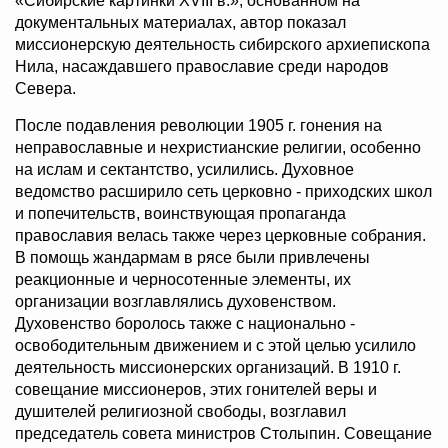
«Сибирские картинки XVIII в.», основанном на
документальных материалах, автор показал
миссионерскую деятельность сибирского архиепископа
Нила, насаждавшего православие среди народов
Севера.
После подавления революции 1905 г. гонения на
неправославные и нехристианские религии, особенно
на ислам и сектантство, усилились. Духовное
ведомство расширило сеть церковно - приходских школ
и попечительств, воинствующая пропаганда
православия велась также через церковные собрания.
В помощь жандармам в рясе были привлечены
реакционные и черносотенные элементы, их
организации возглавлялись духовенством.
Духовенство боролось также с национально -
освободительным движением и с этой целью усилило
деятельность миссионерских организаций. В 1910 г.
совещание миссионеров, этих гонителей веры и
душителей религиозной свободы, возглавил
председатель совета министров Столыпин. Совещание