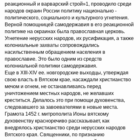
реакционный и варварский строй»1, проводило среди
народов окраин России политику национально -
политического, социального и культурного угнетения.
Верной помощницей самодержавия в его реакционной
политике на окраинах была православная церковь.
Угнетение нерусских народов, их русификация, а также
колониальные захваты сопровождались
насильственным обращением населения в
православие. Это было одним из средств
колониальной политики самодержавия.
Еще в XIII-XIV ее. новгородские выходцы, утверждая
свою власть в Вятском крае, насаждали христианство
мечом и огнем, не останавливаясь перед
уничтожением местных народов, не желавших
креститься. Делалось это при помощи духовенства,
следовавшего за завоевателями в новые места.
Грамота 1452 г. митрополита Ионы вятскому
духовенству красноречиво рассказывает, как
внедрялось христианство среди нерусских народов
Вятского края. Священники, по признанию