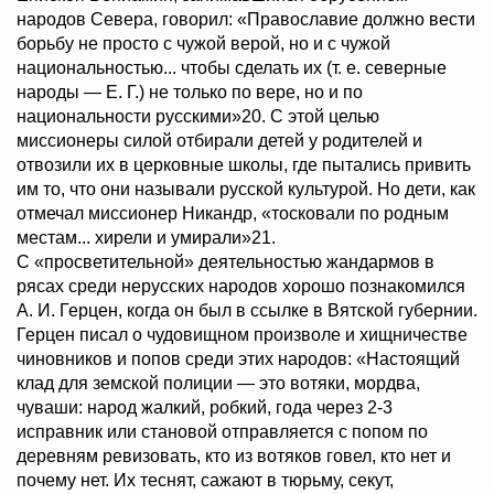
народов Севера, говорил: «Православие должно вести
борьбу не просто с чужой верой, но и с чужой
национальностью... чтобы сделать их (т. е. северные
народы — Е. Г.) не только по вере, но и по
национальности русскими»20. С этой целью
миссионеры силой отбирали детей у родителей и
отвозили их в церковные школы, где пытались привить
им то, что они называли русской культурой. Но дети, как
отмечал миссионер Никандр, «тосковали по родным
местам... хирели и умирали»21.
С «просветительной» деятельностью жандармов в
рясах среди нерусских народов хорошо познакомился
А. И. Герцен, когда он был в ссылке в Вятской губернии.
Герцен писал о чудовищном произволе и хищничестве
чиновников и попов среди этих народов: «Настоящий
клад для земской полиции — это вотяки, мордва,
чуваши: народ жалкий, робкий, года через 2-3
исправник или становой отправляется с попом по
деревням ревизовать, кто из вотяков говел, кто нет и
почему нет. Их теснят, сажают в тюрьму, секут,