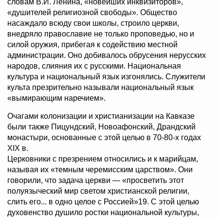
словам В.И. Ленина, «новейших инквизиторов»,
«душителей религиозной свободы». Общество
насаждало всюду свои школы, строило церкви,
внедряло православие не только проповедью, но и
силой оружия, прибегая к содействию местной
администрации. Оно добивалось обрусения нерусских
народов, слияния их с русскими. Национальная
культура и национальный язык изгонялись. Служители
культа презрительно называли национальный язык
«вымирающим наречием».
Очагами колонизации и христианизации на Кавказе
были также Пицундский, Новоафонский, Драндский
монастыри, основанные с этой целью в 70-80-х годах
XIX в.
Церковники с презрением относились и к марийцам,
называя их «темным черемисским царством». Они
говорили, что задача церкви — «просветить этот
полуязыческий мир светом христианской религии,
слить его... в одно целое с Россией»19. С этой целью
духовенство душило ростки национальной культуры,