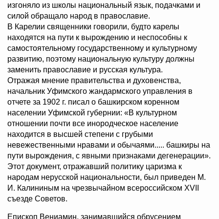
изгоняло из школы национальный язык, подачками и
силой обращало народ в православие.
В Карелии священники говорили, будто карелы
находятся на пути к вырождению и неспособны к
самостоятельному государственному и культурному
развитию, поэтому национальную культуру должны
заменить православие и русская культура.
Отражая мнение правительства и духовенства,
начальник Уфимского жандармского управления в
отчете за 1902 г. писал о башкирском коренном
населении Уфимской губернии: «В культурном
отношении почти все инородческое население
находится в высшей степени с грубыми
невежественными нравами и обычаями..... башкиры на
пути вырождения, с явными признаками дегенерации».
Этот документ, отражавший политику царизма к
народам нерусской национальности, был приведен М.
И. Калининым на чрезвычайном всероссийском XVII
съезде Советов.
Епископ Вениамин, занимавшийся обрусением