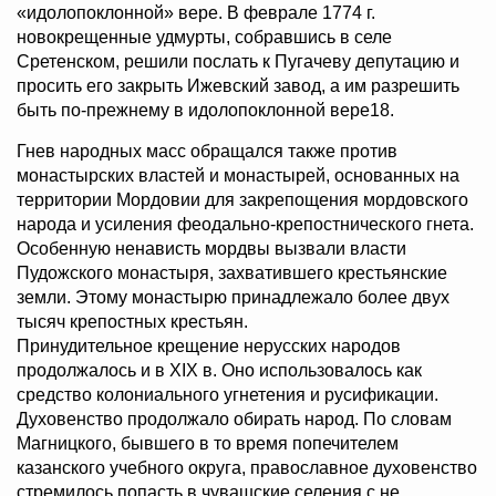
«идолопоклонной» вере. В феврале 1774 г.
новокрещенные удмурты, собравшись в селе
Сретенском, решили послать к Пугачеву депутацию и
просить его закрыть Ижевский завод, а им разрешить
быть по-прежнему в идолопоклонной вере18.
Гнев народных масс обращался также против
монастырских властей и монастырей, основанных на
территории Мордовии для закрепощения мордовского
народа и усиления феодально-крепостнического гнета.
Особенную ненависть мордвы вызвали власти
Пудожского монастыря, захватившего крестьянские
земли. Этому монастырю принадлежало более двух
тысяч крепостных крестьян.
Принудительное крещение нерусских народов
продолжалось и в XIX в. Оно использовалось как
средство колониального угнетения и русификации.
Духовенство продолжало обирать народ. По словам
Магницкого, бывшего в то время попечителем
казанского учебного округа, православное духовенство
стремилось попасть в чувашские селения с не