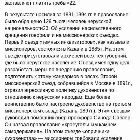
заставляют платить требы»22.
В результате насилия за 1881-1894 гг. в православие
было обращено 129 тысяч человек нерусской
национальности23. Об усилении насильственного
крещения говорили и на миссионерских съездах.
Первый съезд «темных инквизиторов», как называли
миссионеров, состоялся в Казани в 1885 г. На этом
съезде присутствовали архиереи всех тех губерний,
где было нерусское население. Съезд имел одну цель:
разработать меры по внедрению православия,
подготовить к этому жандармов в рясах. Второй
миссионерский съезд, собравшийся в Москве в 1891г.,
отразил агрессивную политику духовенства по
отношению к нерусским народам. Еще более
воинственно было настроено духовенство на третьем
миссионерском съезде (Казань, 1897г.). Этим съездом
руководил помощник обер-прокурора Синода Саблер.
Он назвал православие «краеугольным камнем
самодержавия». На этом съезде «опричники
духовенства» — миссионеры требовали усиления