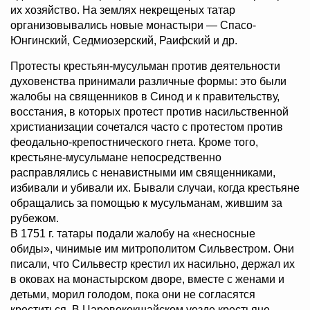
их хозяйство. На землях некрещеных татар
организовывались новые монастыри — Спасо-
Юнгинский, Седмиозерский, Раифский и др.
Протесты крестьян-мусульман против деятельности
духовенства принимали различные формы: это были
жалобы на священников в Синод и к правительству,
восстания, в которых протест против насильственной
христианизации сочетался часто с протестом против
феодально-крепостнического гнета. Кроме того,
крестьяне-мусульмане непосредственно
расправлялись с ненавистными им священниками,
избивали и убивали их. Бывали случаи, когда крестьяне
обращались за помощью к мусульманам, жившим за
рубежом.
В 1751 г. татары подали жалобу на «несносные
обиды», чинимые им митрополитом Сильвестром. Они
писали, что Сильвестр крестил их насильно, держал их
в оковах на монастырском дворе, вместе с женами и
детьми, морил голодом, пока они не согласятся
креститься. В Царевококшайском уезде крестьяне