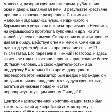
молельни, разорял крестьянские дома, рубил в них
окна и двери, выламывал печи. В результате крестьяне
пришли «в конечное разорение». С такими же
жалобами обращались чуваши Ядринского и
Курмышского уездов на инквизитора игумена Неофита,
на курмышского протопопа Куприяна и др.9, но эти
жалобы успеха не имели: Синод своих инквизиторов не
давал в обиду. Действуя огнем и мечом, Сеченов за
один год сумел обратить в православие свыше 17
тысяч татар. Его перевели в Нижний Новгород, и здесь
за четыре года он заставил принять православие более
30 тысяч человек. За свою «деятельность» и за
поддержку Екатерины II во время дворцового
переворота этот инквизитор был щедро награжден: он
получил в личное владение тысячу душ крепостных,
богатые денежные подарки и стал
первоприсутствующим членом Синода10.
Центром насильственной христианизации татар был
также казанский архиерейский дом, которому в