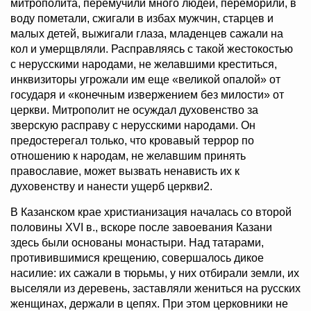
митрополита, перемучили много людей, переморили, в
воду пометали, сжигали в избах мужчин, старцев и
малых детей, выжигали глаза, младенцев сажали на
кол и умерщвляли. Расправляясь с такой жестокостью
с нерусскими народами, не желавшими креститься,
инквизиторы угрожали им еще «великой опалой» от
государя и «конечным извержением без милости» от
церкви. Митрополит не осуждал духовенство за
зверскую расправу с нерусскими народами. Он
предостерегал только, что кровавый террор по
отношению к народам, не желавшим принять
православие, может вызвать ненависть их к
духовенству и нанести ущерб церкви2.
В Казанском крае христианизация началась со второй
половины XVI в., вскоре после завоевания Казани
здесь были основаны монастыри. Над татарами,
противившимися крещению, совершалось дикое
насилие: их сажали в тюрьмы, у них отбирали земли, их
выселяли из деревень, заставляли жениться на русских
женщинах, держали в цепях. При этом церковники не