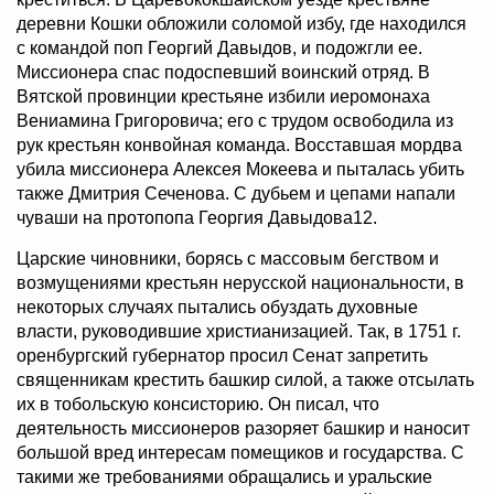
деревни Кошки обложили соломой избу, где находился
с командой поп Георгий Давыдов, и подожгли ее.
Миссионера спас подоспевший воинский отряд. В
Вятской провинции крестьяне избили иеромонаха
Вениамина Григоровича; его с трудом освободила из
рук крестьян конвойная команда. Восставшая мордва
убила миссионера Алексея Мокеева и пыталась убить
также Дмитрия Сеченова. С дубьем и цепами напали
чуваши на протопопа Георгия Давыдова12.
Царские чиновники, борясь с массовым бегством и
возмущениями крестьян нерусской национальности, в
некоторых случаях пытались обуздать духовные
власти, руководившие христианизацией. Так, в 1751 г.
оренбургский губернатор просил Сенат запретить
священникам крестить башкир силой, а также отсылать
их в тобольскую консисторию. Он писал, что
деятельность миссионеров разоряет башкир и наносит
большой вред интересам помещиков и государства. С
такими же требованиями обращались и уральские