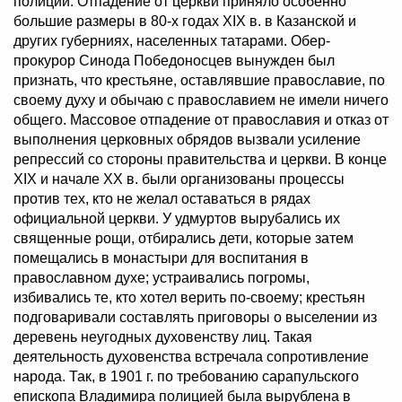
полиции. Отпадение от церкви приняло особенно
большие размеры в 80-х годах XIX в. в Казанской и
других губерниях, населенных татарами. Обер-
прокурор Синода Победоносцев вынужден был
признать, что крестьяне, оставлявшие православие, по
своему духу и обычаю с православием не имели ничего
общего. Массовое отпадение от православия и отказ от
выполнения церковных обрядов вызвали усиление
репрессий со стороны правительства и церкви. В конце
XIX и начале XX в. были организованы процессы
против тех, кто не желал оставаться в рядах
официальной церкви. У удмуртов вырубались их
священные рощи, отбирались дети, которые затем
помещались в монастыри для воспитания в
православном духе; устраивались погромы,
избивались те, кто хотел верить по-своему; крестьян
подговаривали составлять приговоры о выселении из
деревень неугодных духовенству лиц. Такая
деятельность духовенства встречала сопротивление
народа. Так, в 1901 г. по требованию сарапульского
епископа Владимира полицией была вырублена в