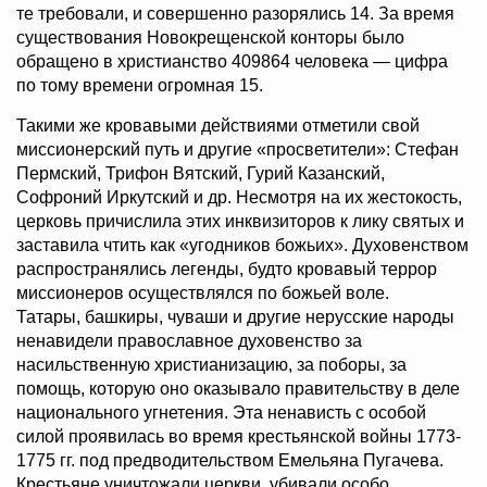
те требовали, и совершенно разорялись 14. За время
существования Новокрещенской конторы было
обращено в христианство 409864 человека — цифра
по тому времени огромная 15.
Такими же кровавыми действиями отметили свой
миссионерский путь и другие «просветители»: Стефан
Пермский, Трифон Вятский, Гурий Казанский,
Софроний Иркутский и др. Несмотря на их жестокость,
церковь причислила этих инквизиторов к лику святых и
заставила чтить как «угодников божьих». Духовенством
распространялись легенды, будто кровавый террор
миссионеров осуществлялся по божьей воле.
Татары, башкиры, чуваши и другие нерусские народы
ненавидели православное духовенство за
насильственную христианизацию, за поборы, за
помощь, которую оно оказывало правительству в деле
национального угнетения. Эта ненависть с особой
силой проявилась во время крестьянской войны 1773-
1775 гг. под предводительством Емельяна Пугачева.
Крестьяне уничтожали церкви, убивали особо