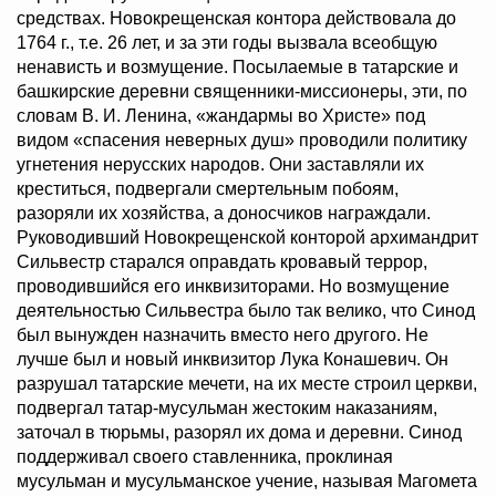
средствах. Новокрещенская контора действовала до
1764 г., т.е. 26 лет, и за эти годы вызвала всеобщую
ненависть и возмущение. Посылаемые в татарские и
башкирские деревни священники-миссионеры, эти, по
словам В. И. Ленина, «жандармы во Христе» под
видом «спасения неверных душ» проводили политику
угнетения нерусских народов. Они заставляли их
креститься, подвергали смертельным побоям,
разоряли их хозяйства, а доносчиков награждали.
Руководивший Новокрещенской конторой архимандрит
Сильвестр старался оправдать кровавый террор,
проводившийся его инквизиторами. Но возмущение
деятельностью Сильвестра было так велико, что Синод
был вынужден назначить вместо него другого. Не
лучше был и новый инквизитор Лука Конашевич. Он
разрушал татарские мечети, на их месте строил церкви,
подвергал татар-мусульман жестоким наказаниям,
заточал в тюрьмы, разорял их дома и деревни. Синод
поддерживал своего ставленника, проклиная
мусульман и мусульманское учение, называя Магомета