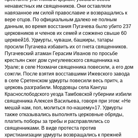
ненавистных им священников. Они оставляли
навязанное им силой православие и возвращались к
вере отцов. По официальным далеко не полным
данным, во время восстания Пугачева было убито 237
церковников и членов их семей и сожжено свыше 60
церквей16. Удмурты, чуваши, башкиры, татары
просили Пугачева избавить их от гнета священников.
Пугачевский атаман Герасим Иванов по просьбе
крестьян сжег дом сунгулеевского священника на
Урале; в селе Нохмачи священника повесили, а его дом
сожгли. После взятия восставшими Ижевского завода
в селе Сретенском удмурты повесили весь притч, а
церковь разграбили. Мордовцы села Кангуш
Краснослободского уезда Тамбовской губернии избили
священника Алексея Васильева, говоря при этом: «Не
мешай нам, поп, молиться по-нашему»17. Удмурты
также отказывались выполнять церковные обряды,
платить поборы за требы и расправлялись со
священниками. В виде протеста против
христианизации удмурты возвращались к прежней