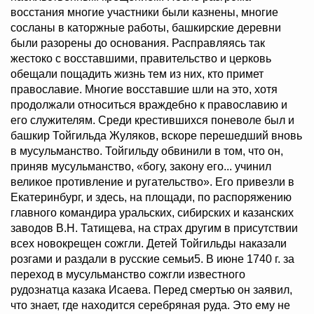
восстания многие участники были казнены, многие
сосланы в каторжные работы, башкирские деревни
были разорены до основания. Расправляясь так
жестоко с восставшими, правительство и церковь
обещали пощадить жизнь тем из них, кто примет
православие. Многие восставшие шли на это, хотя
продолжали относиться враждебно к православию и
его служителям. Среди крестившихся поневоле был и
башкир Тойгильда Жуляков, вскоре перешедший вновь
в мусульманство. Тойгильду обвинили в том, что он,
приняв мусульманство, «богу, закону его... учинил
великое противление и ругательство». Его привезли в
Екатеринбург, и здесь, на площади, по распоряжению
главного командира уральских, сибирских и казанских
заводов В.Н. Татищева, на страх другим в присутствии
всех новокрещен сожгли. Детей Тойгильды наказали
розгами и раздали в русские семьи5. В июне 1740 г. за
переход в мусульманство сожгли известного
рудознатца казака Исаева. Перед смертью он заявил,
что знает, где находится серебряная руда. Это ему не