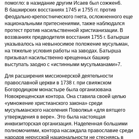
помогло: в назидание другим Исаев был сожжен6.
В башкирских восстаниях 1745 и 1755 гг. против
феодально-крепостнического гнета, осложненного еще
национальными притеснениями, также наблюдался
протест против насильственной христианизации. В
воззваниях предводителя восстания 1755 г. Батырши
указывалось на невыносимое положение мусульман,
на тяжелые условия работы на заводах. Батырша
призывал насильственно крещенных башкир
выступать заодно с «истинными мусульманами»7.
Для расширения миссионерской деятельности
православной церкви в 1738 г. при свияжском
Богородицком монастыре была организована
Новокрещенская контора. Она ставила своей целью
«умножение христианского закона» среди
мусульманского населения Поволжья «для вятщего
утверждения в вере». Это была настоящая
инквизиторская организация. Наделенная большими
полномочиями, контора насаждала православие среди
народов нерусской национальности не стесняясь в