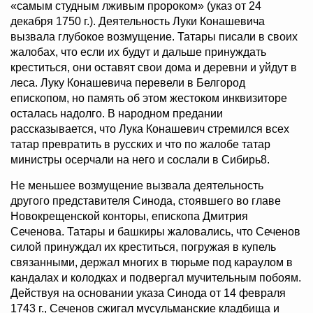
«самым студным лживым пророком» (указ от 24
декабря 1750 г.). Деятельность Луки Конашевича
вызвала глубокое возмущение. Татары писали в своих
жалобах, что если их будут и дальше принуждать
креститься, они оставят свои дома и деревни и уйдут в
леса. Луку Конашевича перевели в Белгород
епископом, но память об этом жестоком инквизиторе
осталась надолго. В народном предании
рассказывается, что Лука Конашевич стремился всех
татар превратить в русских и что по жалобе татар
министры осерчали на него и сослали в Сибирь8.
Не меньшее возмущение вызвала деятельность
другого представителя Синода, стоявшего во главе
Новокрещенской конторы, епископа Дмитрия
Сеченова. Татары и башкиры жаловались, что Сеченов
силой принуждал их креститься, погружая в купель
связанными, держал многих в тюрьме под караулом в
кандалах и колодках и подвергал мучительным побоям.
Действуя на основании указа Синода от 14 февраля
1743 г., Сеченов сжигал мусульманские кладбища и