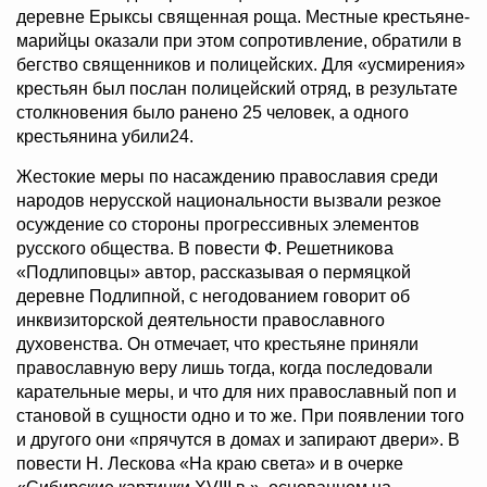
деревне Ерыксы священная роща. Местные крестьяне-
марийцы оказали при этом сопротивление, обратили в
бегство священников и полицейских. Для «усмирения»
крестьян был послан полицейский отряд, в результате
столкновения было ранено 25 человек, а одного
крестьянина убили24.
Жестокие меры по насаждению православия среди
народов нерусской национальности вызвали резкое
осуждение со стороны прогрессивных элементов
русского общества. В повести Ф. Решетникова
«Подлиповцы» автор, рассказывая о пермяцкой
деревне Подлипной, с негодованием говорит об
инквизиторской деятельности православного
духовенства. Он отмечает, что крестьяне приняли
православную веру лишь тогда, когда последовали
карательные меры, и что для них православный поп и
становой в сущности одно и то же. При появлении того
и другого они «прячутся в домах и запирают двери». В
повести Н. Лескова «На краю света» и в очерке