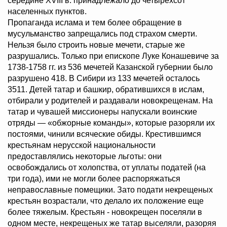
середине XVIII в. принадлежало до четырехсот
населенных пунктов.
Пропаганда ислама и тем более обращение в
мусульманство запрещались под страхом смерти.
Нельзя было строить новые мечети, старые же
разрушались. Только при епископе Луке Конашевиче за
1738-1758 гг. из 536 мечетей Казанской губернии было
разрушено 418. В Сибири из 133 мечетей осталось
3511. Детей татар и башкир, обратившихся в ислам,
отбирали у родителей и раздавали новокрещенам. На
татар и чувашей миссионеры напускали воинские
отряды — «обжорные команды», которые разоряли их
постоями, чинили всяческие обиды. Крестившимся
крестьянам нерусской национальности
предоставлялись некоторые льготы: они
освобождались от холопства, от уплаты податей (на
три года), ими не могли более распоряжаться
неправославные помещики. Зато подати некрещеных
крестьян возрастали, что делало их положение еще
более тяжелым. Крестьян - новокрещен поселяли в
одном месте, некрещеных же татар выселяли, разоряя