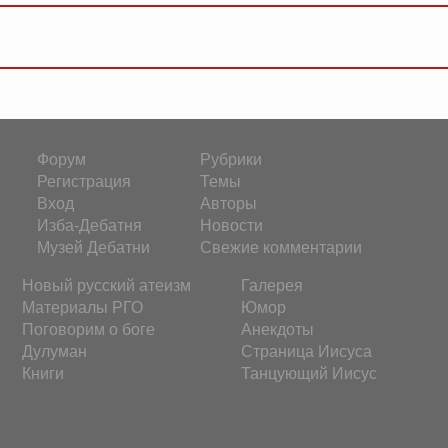
Форум
Рубрики
Регистрация
Темы
Вход
Авторы
Изба-Дебатня
Новости
Музей Дебатни
Свежие комментарии
Новый русский атеизм
Галерея
Материалы РГО
Юмор
Поговорим о боге
Анекдоты
Дулуман
Страница Иисуса
Книги
Танцующий Иисус