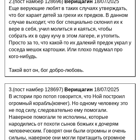
2.(пост намбер 128696)
Верищагин
18/07/2025
Еще верующие любят в таких случаях утверждать,
что бог карает детей за грехи их предков. В данном
случае выходит, что бог специально склонил их к
вере в себя, учил молиться и каяться, чтобы
собрать их в одну кучу в этом лагере, и утопить.
Просто за то, что какой-то их далекий предок украл у
соседа мешок картошки. Или плохо подумал про
кого-нибудь.
Такой вот он, бог добро-любовь.
3.(пост намбер 128697)
Верищагин
18/07/2025
В истории про потоп говорится, что Ной построил
огромный корабль(ковчег). Но одному человеку это
не под силу, следовательно ему помогали.
Наверное помогали те исполины, которые
народились от похоти сынов божьих к дочерям
человеческим. Говорят они были огромны и очень
сильны, наверное они могли притащить огромное