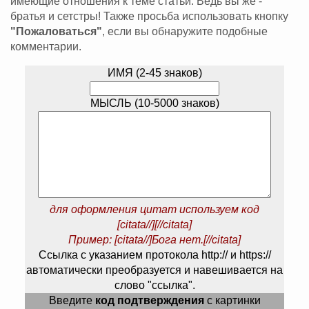
имеющие отношения к теме статьи. Ведь вы же -
братья и сетстры! Также просьба использовать кнопку
"Пожаловаться"
, если вы обнаружите подобные
комментарии.
ИМЯ (2-45 знаков)
МЫСЛЬ (10-5000 знаков)
для оформления цитат используем код
[citata//][//citata]
Пример: [citata//]Бога нет.[//citata]
Ссылка с указанием протокола http:// и https://
автоматически преобразуется и навешивается на
слово "ссылка".
Введите
код подтверждения
с картинки