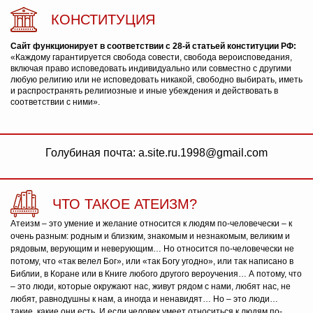
КОНСТИТУЦИЯ
Сайт функционирует в соответствии с 28-й статьей конституции РФ:
«Каждому гарантируется свобода совести, свобода вероисповедания,
включая право исповедовать индивидуально или совместно с другими
любую религию или не исповедовать никакой, свободно выбирать, иметь
и распространять религиозные и иные убеждения и действовать в
соответствии с ними».
Голубиная почта: a.site.ru.1998@gmail.com
ЧТО ТАКОЕ АТЕИЗМ?
Атеизм – это умение и желание относится к людям по-человечески – к
очень разным: родным и близким, знакомым и незнакомым, великим и
рядовым, верующим и неверующим… Но относится по-человечески не
потому, что «так велел Бог», или «так Богу угодно», или так написано в
Библии, в Коране или в Книге любого другого вероучения… А потому, что
– это люди, которые окружают нас, живут рядом с нами, любят нас, не
любят, равнодушны к нам, а иногда и ненавидят… Но – это люди…
такие, какие они есть. И если человек умеет относиться к людям по-