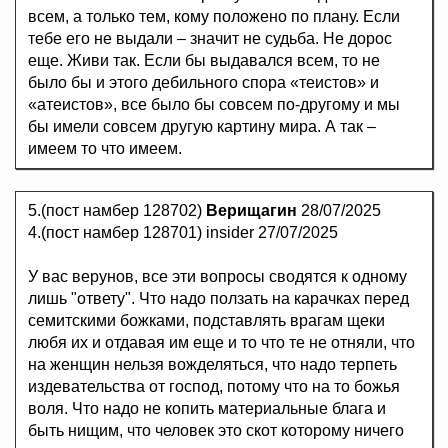
всем, а только тем, кому положено по плану. Если
тебе его не выдали – значит не судьба. Не дорос
еще. Живи так. Если бы выдавался всем, то не
было бы и этого дебильного спора «теистов» и
«атеистов», все было бы совсем по-другому и мы
бы имели совсем другую картину мира. А так –
имеем то что имеем.
5.(пост намбер 128702)
Верищагин
28/07/2025
4.(пост намбер 128701) insider 27/07/2025
У вас верунов, все эти вопросы сводятся к одному
лишь "ответу". Что надо ползать на карачках перед
семитскими божками, подставлять врагам щеки
любя их и отдавая им еще и то что те не отняли, что
на женщин нельзя вожделяться, что надо терпеть
издевательства от господ, потому что на то божья
воля. Что надо не копить материальные блага и
быть нищим, что человек это скот которому ничего