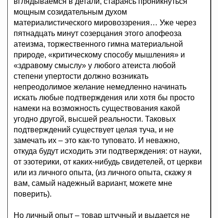
вглядываемся в детали, стараясь проникнуться
мощным созидательным духом
материалистического мировоззрения… Уже через
пятнадцать минут созерцания этого апофеоза
атеизма, торжественного гимна материальной
природе, «критическому способу мышления» и
«здравому смыслу» у любого атеиста любой
степени упертости должно возникать
непреодолимое желание немедленно начинать
искать любые подтверждения или хотя бы просто
намеки на возможность существования какой
угодно другой, высшей реальности. Таковых
подтверждений существует целая туча, и не
замечать их – это как-то туповато. И неважно,
откуда будут исходить эти подтверждения: от науки,
от эзотерики, от каких-нибудь свидетелей, от церкви
или из личного опыта, (из личного опыта, скажу я
вам, самый надежный вариант, можете мне
поверить).
Но личный опыт – товар штучный и выдается не