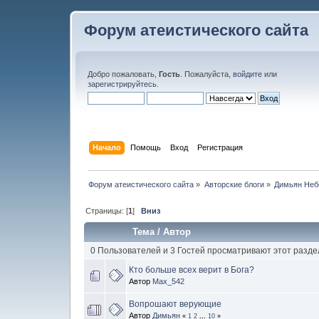
Форум атеистического сайта
Добро пожаловать,
Гость
. Пожалуйста,
войдите
или
зарегистрируйтесь
.
Начало
Помощь
Вход
Регистрация
Форум атеистического сайта
»
Авторские блоги
»
Димьян Неб
Страницы: [
1
]
Вниз
Тема
/
Автор
0 Пользователей и 3 Гостей просматривают этот разде
Кто больше всех верит в Бога?
Автор
Max_542
Вопрошают верующие
Автор
Димьян
«
1
2
...
10
»