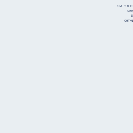
SMF 2.0.1
Simp
S
XHTM