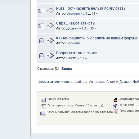
Pussi Riot - казнить нельзя помиловать
Автор
Василий
«
1
2
...
64
»
Спрашивают атеисты
Автор
Димьян
«
1
2
...
15
»
Как не-фашисты окопались на вашем форуме
Автор
Василий
Вопросы от агностиков
Автор
Gillette
«
1
2
»
Страницы: [
1
]
Вверх
Форум атеистического сайта
»
Авторские блоги
»
Димьян Неб
Обычная тема
Заблокирова
Прикрепленн
Популярная тема (более 45 ответов)
Голосовани
Очень популярная тема (более 65 ответов)