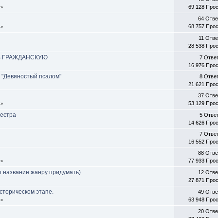
69 128 Про
»
64 Отв
68 757 Про
»
11 Отве
28 538 Про
Л В ГРАЖДАНСКУЮ
7 Отве
16 976 Про
 "Девяностый псалом"
8 Отве
21 621 Про
37 Отв
53 129 Про
»
Местра
5 Отве
14 626 Про
7 Отве
16 552 Про
88 Отв
77 933 Про
»
 название жанру придумать)
12 Отв
27 871 Про
сторическом этапе.
49 Отв
63 948 Про
»
20 Отв