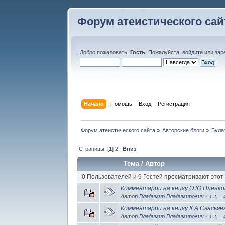
Форум атеистического сай
Добро пожаловать,
Гость
. Пожалуйста,
войдите
или
зар
Начало
Помощь
Вход
Регистрация
Форум атеистического сайта
»
Авторские блоги
»
Була
Страницы: [
1
]
2
Вниз
Тема
/
Автор
0 Пользователей и 9 Гостей просматривают этот
Комментарии на книгу О.Ю.Пленко
Автор
Владимир Владимирович
«
1
2
...
Комментарии на книгу К.А.Свасья
Автор
Владимир Владимирович
«
1
2
...