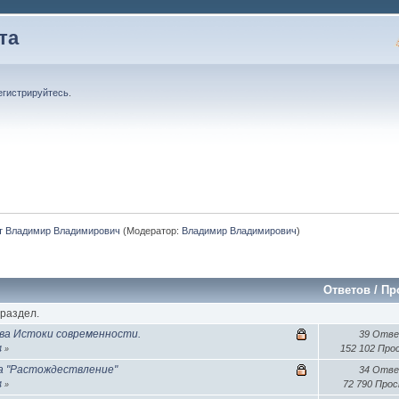
та
егистрируйтесь
.
т Владимир Владимирович
(Модератор:
Владимир Владимирович
)
Ответов
/
Пр
 раздел.
ва Истоки современности.
39 Отв
152 102 Пр
4
»
на "Растождествление"
34 Отв
72 790 Про
4
»