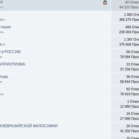
КА
40 Отв
84 523 Про
5
»
1 083 От
366 275 Пр
09
»
отации
485 Отв
235 004 Пр
9
»
1 397 От
375 606 Пр
40
»
 в РОССИИ
56 Отв
78 584 Про
»
ПАТРИОТИЗМА
13 Отв
37 236 Про
года.
36 Отв
58 844 Про
»
92 Отв
78 919 Про
0
»
1 Отве
12 980 Про
16 Отв
27 580 Про
НОЕВРАЗИЙСКОЙ ФИЛОСОФИИ
20 Отв
41 255 Про
75 Отв