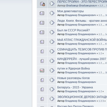
ПЕРЕСТРОЙКА - ЭТО ПЕРЕСТРОЙ
Автор
Владимир Владимирович
«
1
2
...
Мои демотиваторы
Автор
Владимир Владимирович
«
1
2
...
1
Люди. Книги. Фильмы. - краткие анн
Автор
Владимир Владимирович
«
1
2
...
4
Был ли СССР Россией?
Автор
Владимир Владимирович
«
1
2
...
1
Мой АТЛАС ГРАЖДАНСКОЙ ВОЙНЫ
Автор
Владимир Владимирович
«
1
2
...
6
СЕМНАДЦАТЬ ТЕЗИСОВ ПРОТИВ 
Автор
Владимир Владимирович
«
1
2
»
КИНДЕРРЕЙХ - лучший роман 2007 
Автор
Владимир Владимирович
«
1
2
...
4
путин и Ядерная Война
Автор
Владимир Владимирович
«
1
2
...
1
Новые разговоры богов
Автор
Владимир Владимирович
Беларусь - 2015 - Украина
Автор
Владимир Владимирович
«
1
2
»
ЭВОЛЮЦИОННОЕ ДЕРЕВО ЗАПАД
Автор
Владимир Владимирович
«
1
2
3
»
Россия без Петра Первого