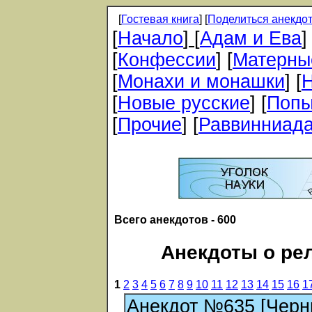
[
Гостевая книга
] [
Поделиться анекдо
[
Начало
]
[
Адам и Ева
]
[
Конфессии
]
[
Матерны
[
Монахи и монашки
]
[
Н
[
Новые русские
]
[
Попы
[
Прочие
]
[
Раввинниад
Всего анекдотов - 600
Анекдоты о рел
1
2
3
4
5
6
7
8
9
10
11
12
13
14
15
16
1
Анекдот №635 [Черн