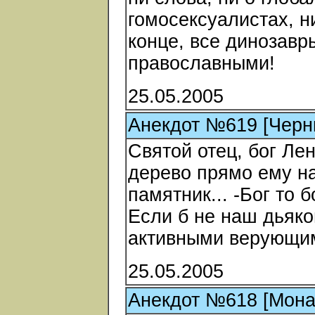
гомосексуалистах, н
конце, все динозавр
православными!
25.05.2005
Анекдот №619 [Черн
Святой отец, бог Ле
дерево прямо ему на
памятник... -Бог то б
Если б не наш дьяко
активными верующим
25.05.2005
Анекдот №618 [Мона