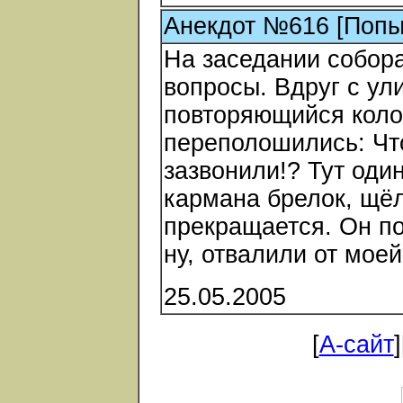
Анекдот №616 [Попы
На заседании собор
вопросы. Вдруг с ул
повторяющийся коло
переполошились: Что
зазвонили!? Тут оди
кармана брелок, щёл
прекращается. Он под
ну, отвалили от мое
25.05.2005
[
А-сайт
]