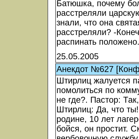
Батюшка, почему бо
расстреляли царскую
знали, что она свята
расстреляли? -Конечн
распинать положено
25.05.2005
Анекдот №627 [Конф
Штирлиц жалуется п
помолиться по комму
не где?. Пастор: Так
Штирлиц: Да, что ты
родине, 10 лет лаге
бойся, он простит. 
вербовочную службу