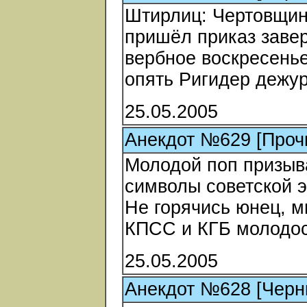
Штирлиц: Чертовщина
пришёл приказ заве
вербное воскресенье
опять Ригидер дежу
25.05.2005
Анекдот №629 [Проч
Молодой поп призыва
символы советской э
Не горячись юнец, м
КПСС и КГБ молодос
25.05.2005
Анекдот №628 [Черн