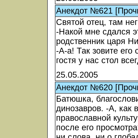
Анекдот №621 [Проч
Святой отец, там нег
-Накой мне сдался эт
родственник царя Ни
-А-а! Так зовите его
гостя у нас стол все
25.05.2005
Анекдот №620 [Проч
Батюшка, благослов
динозавров. -А, как
православной культ
после его просмотра
ни слова, ни о глоба