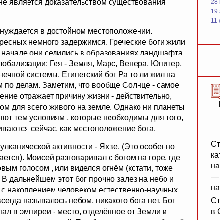
т, не является доказательством существования
28
19
11 
 нуждается в достойном местоположении.
ресных немного задержимся. Греческие боги жили
. в начале они селились в образованиях ландшафта.
лобализации: Гея - Земля, Марс, Венера, Юпитер,
ечной системы. Египетский бог Ра то ли жил на
м по делам. Заметим, что вообще Солнце - самое
ение отражает причину жизни - действительно,
ом для всего живого на земле. Однако ни планеты
ют тем условиям , которые необходимы для того,
риваются сейчас, как местоположение бога.
Ст
улканической активности - Яхве. (Это особенно
ка
ается). Моисей разговаривал с богом на горе, где
на
вым голосом , или виделся огнём (кстати, тоже
— 
 В дальнейшем этот бог прочно залез на небо и
на
о с накоплением человеком естественно-научных
 всегда называлось небом, никакого бога нет. Бог
Ст
ал в эмпиреи - место, отделённое от Земли и
в 