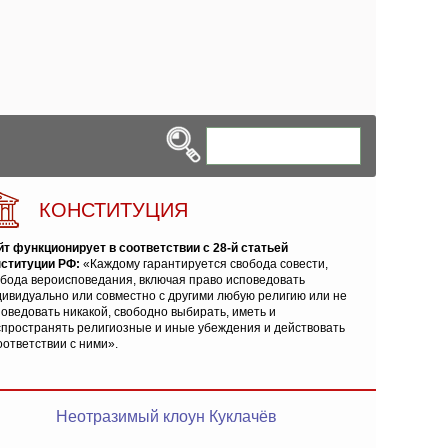
КОНСТИТУЦИЯ
йт функционирует в соответствии с 28-й статьей
нституции РФ:
«Каждому гарантируется свобода совести,
обода вероисповедания, включая право исповедовать
ивидуально или совместно с другими любую религию или не
оведовать никакой, свободно выбирать, иметь и
спространять религиозные и иные убеждения и действовать
оответствии с ними».
Неотразимый клоун Куклачёв