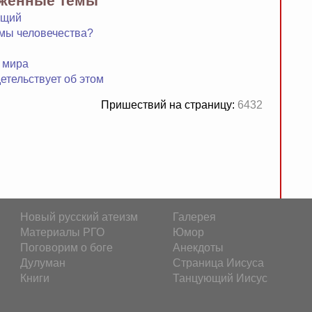
яженные темы
ющий
лемы человечества?
 мира
детельствует об этом
Пришествий на страницу:
6432
Новый русский атеизм
Галерея
Материалы РГО
Юмор
Поговорим о боге
Анекдоты
Дулуман
Страница Иисуса
Книги
Танцующий Иисус