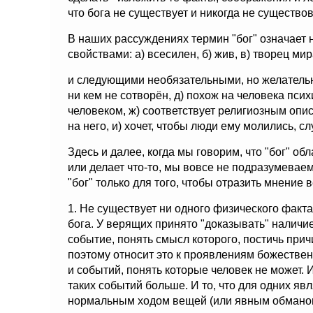
что бога не существует и никогда не существо
В наших рассуждениях термин "бог" означае
свойствами: а) всесилен, б) жив, в) творец мир
и следующими необязательными, но желательн
ни кем не сотворён, д) похож на человека псих
человеком, ж) соответствует религиозным опис
на него, и) хочет, чтобы люди ему молились, 
Здесь и далее, когда мы говорим, что "бог" об
или делает что-то, мы вовсе не подразумева
"бог" только для того, чтобы отразить мнение 
1. Не существует ни одного физического фак
бога. У верящих принято "доказывать" наличие 
событие, понять смысл которого, постичь при
поэтому относит это к проявлениям божестве
и событий, понять которые человек не может. И
таких событий больше. И то, что для одних яв
нормальным ходом вещей (или явным обманом 