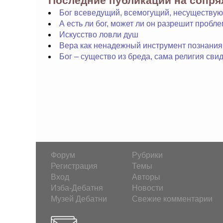
Последние публикации на сопр
Бог всеведущий, всемогущий, несуществу
А есть ли бог, может ли он разрешит проб
Искусство ловли душ
Вера как ненадежный инструмент познания
Бог – существо из бреда, сама религия сви
Форум
Рубрики
Регистрация
Темы
Вход
Авторы
Изба-Дебатня
Новости
Музей Дебатни
Свежие комментарии