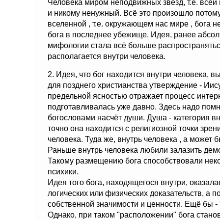
Человека миром неподвижных звёзд, т.е. всей
и никому ненужный. Всё это произошло потому,
вселенной , т.е. окружающем нас мире , бога 
бога в последнее убежище. Идея, ранее абсол
мифологии стала всё больше распространятьс
располагается внутри человека.
2. Идея, что бог находится внутри человека,
для позднего христианства утверждение - Иис
предельной ясностью отражает процесс интерн
подготавливалась уже давно. Здесь надо помн
богословами насчёт души. Душа - категория вн
точно она находится с религиозной точки зрен
человека. Туда же, внутрь человека , а может б
Раньше внутрь человека любили залазить демон
Такому размещению бога способствовали нек
психики.
Идея того бога, находящегося внутри, оказала
логических или физических доказательств, а 
собственной значимости и ценности. Ещё бы - 
Однако, при таком "расположении" бога стано