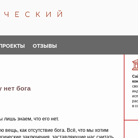
ПРОЕКТЫ
ОТЗЫВЫ
Са
ко
св
 нет бога
инд
исп
ра
в с
 лишь знаем, что его нет.
 вещь, как отсутствие бога. Всё, что мы хотим
огические заключения, заставляющие нас считать,