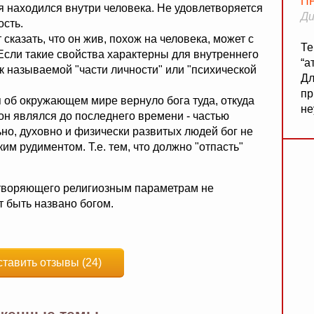
П
мя находился внутри человека. Не удовлетворяется
Ди
ость.
сказать, что он жив, похож на человека, может с
Те
. Если такие свойства характерны для внутреннего
“а
так называемой "части личности" или "психической
Дл
пр
я об окружающем мире вернуло бога туда, откуда
не
м он являлся до последнего времени - частью
ьно, духовно и физически развитых людей бог не
им рудиментом. Т.е. тем, что должно "отпасть"
етворяющего религиозным параметрам не
ет быть названо богом.
ставить отзывы (24)