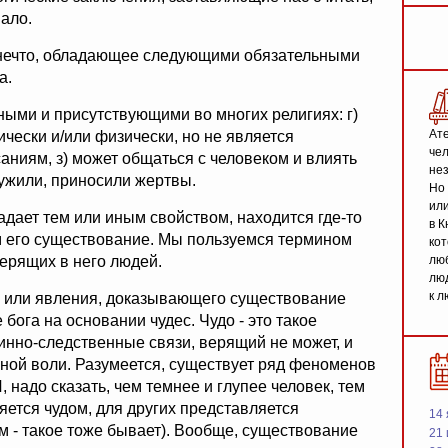
вало.
т нечто, обладающее следующими обязательными
а.
ыми и присутствующими во многих религиях: г)
Ате
ически и/или физически, но не является
чел
аниям, з) может общаться с человеком и влиять
не
служили, приносили жертвы.
Но 
или
ладает тем или иным свойством, находится где-то
в К
ем его существование. Мы пользуемся термином
кот
верящих в него людей.
люб
люд
к л
та или явления, доказывающего существование
бога на основании чудес. Чудо - это такое
чинно-следственные связи, верящий не может, и
нной воли. Разумеется, существует ряд феноменов
, надо сказать, чем темнее и глупее человек, тем
ляется чудом, для других представляется
14 
- такое тоже бывает). Вообще, существование
21 