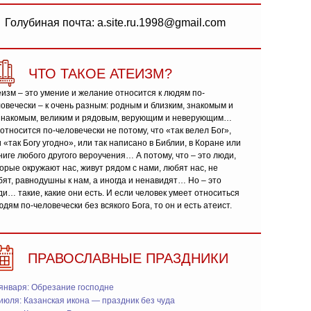
Голубиная почта: a.site.ru.1998@gmail.com
ЧТО ТАКОЕ АТЕИЗМ?
изм – это умение и желание относится к людям по-
овечески – к очень разным: родным и близким, знакомым и
знакомым, великим и рядовым, верующим и неверующим…
относится по-человечески не потому, что «так велел Бог»,
 «так Богу угодно», или так написано в Библии, в Коране или
ниге любого другого вероучения… А потому, что – это люди,
орые окружают нас, живут рядом с нами, любят нас, не
ят, равнодушны к нам, а иногда и ненавидят… Но – это
и… такие, какие они есть. И если человек умеет относиться
юдям по-человечески без всякого Бога, то он и есть атеист.
ПРАВОСЛАВНЫЕ ПРАЗДНИКИ
января: Обрезание господне
июля: Казанская икона — праздник без чуда