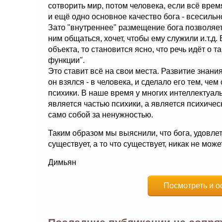
сотворить мир, потом человека, если всё вре
и ещё одно основное качество бога - всесильн
Зато "внутреннее" размещение бога позволяет 
ним общаться, хочет, чтобы ему служили и.т.д
объекта, то становится ясно, что речь идёт о 
функции".
Это ставит всё на свои места. Развитие знани
он взялся - в человека, и сделало его тем, че
психики. В наше время у многих интеллектуал
является частью психики, а является психическ
само собой за ненужностью.
Таким образом мы выяснили, что бога, удовл
существует, а то что существует, никак не мож
Димьян
Посмотреть и о