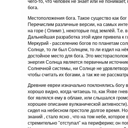
чего-то, что человек не знает или не понимае
бога.
Местоположения бога. Такое существо как бог
Перечислим различные версии, на самых инте
на горе ( Олимп ), некоторые под землёй. Т.е
Дальнейшая разработка этой идеи привела к г
Меркурий - расселению богов по планетам солн
Солнце, то ли был Солнцем, то ли ездил на нё
достойное место для бога. Это месторасполож
энергия Солнца является первичным источник
Солнечной системы, ни Солнце не удовлетворя
чтобы считать их богами, а так же не рассмат
Древние евреи изначально поклонялись богу в
хорошо видно, когда читаешь то, как Яхве гнев
бог являлся ему в облаке, или слышался громо
хорошее описание вулканической активности).
сидел на небесном престоле долгое время. Н
знаний , стало ясно , что на том небе, которое
стремительно "отступал" на периферию; он поп