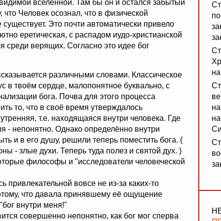
 видимой вселенной. Там бы он и остался забытый
Ст
 что Человек осознал, что в физической
по
не существует. Это почти автоматически привело
за
ютно еретическая, с распадом иудо-христианской
за
я среди верящих. Согласно это идее бог
Ст
Хр
на
 высказывается различными словами. Классическое
ус в твоём сердце, малопонятное буквально, с
Ст
ализации бога. Почва для этого процесса
ве
ить то, что в своё время утверждалось
на
утренняя, т.е. находящаяся внутри человека. Где
на
ия - непонятно. Однако определённо внутри
Си
ыть и в его душу, решили теперь поместить бога. (
Ст
ы - злые духи. Теперь туда полез и святой дух. )
во
оторые философы и "исследователи человеческой
за
сь привлекательной вовсе не из-за каких-то
потому, что давала принявшему её ощущение
"бог внутри меня!"
Н
вится совершенно непонятно, как бог мог сперва