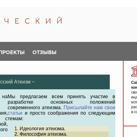
ПРОЕКТЫ
ОТЗЫВЫ
сский Атеизм ~
Са
ко
св
 на
Мы предлагаем всем принять участие в
инд
разработке основных положений
исп
современного атеизма.
Присылайте нам свои
ра
в с
ия,
статьи
и просто соображения по следующим
, с
темам:
ой,
1. Идеология атеизма.
ого
2. Философия атеизма.