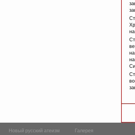
за
за
Ст
Хр
на
Ст
ве
на
на
Си
Ст
во
за
Новый русский атеизм
Галерея