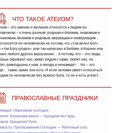
ЧТО ТАКОЕ АТЕИЗМ?
изм – это умение и желание относится к людям по-
овечески – к очень разным: родным и близким, знакомым и
знакомым, великим и рядовым, верующим и неверующим…
относится по-человечески не потому, что «так велел Бог»,
 «так Богу угодно», или так написано в Библии, в Коране или
ниге любого другого вероучения… А потому, что – это люди,
орые окружают нас, живут рядом с нами, любят нас, не
ят, равнодушны к нам, а иногда и ненавидят… Но – это
и… такие, какие они есть. И если человек умеет относиться
юдям по-человечески без всякого Бога, то он и есть атеист.
ПРАВОСЛАВНЫЕ ПРАЗДНИКИ
января: Обрезание господне
июля: Казанская икона — праздник без чуда
 июля: Крещение Руси
 августа: Преображение Господне — Яблочный спас