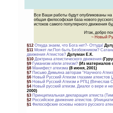
Все Ваши работы будут опубликованы на н
общая философская база нового русского 
истоков самого популярного движения буд
Итак, добро по
~ Новый Ру
§
12
Откуда знаем, что Бога нет?- Оттуда!
Дулу
§
11
Может ли:Поп быть Безбожником? Сатани
движения Атеистов?
Дулуман Е.К.
§
10
Доктрина атеистического движения
(Гуру
§
9
Гуманизм и/или атеизм?
(Из материалов с
§
8
Манифест атеизма
(8 июня, 2001)
§
7
Письмо Димьяна авторам "Научного Атеи
§
6
Новый Русский Атеизм глазами атеистов 
§
5
Новый Русский Атеизм и РПЦ (Вячеслав С
§
4
Новый русский атеизм. Диалог о вере и не
2000)
§
3
Принципиальная декларация атеиста (Тим
§
2
Российское движение атеистов. (Инициати
§
1
Философские основы нового русского атеи