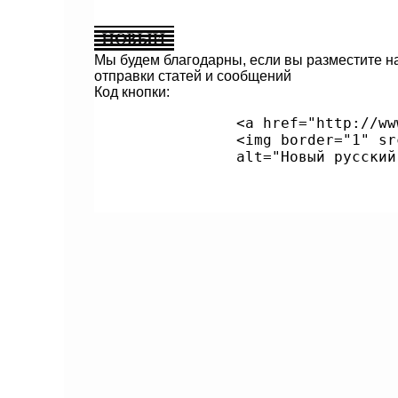
Мы будем благодарны, если вы разместите н
отправки статей и сообщений
Код кнопки:
	        <a href="http://www.ateism.ru/nra/">

		<img border="1" src="http://www.ateism.ru/nra/at1.gif" 

		alt="Новый русский атеизм" width="90" height="30"></a>
