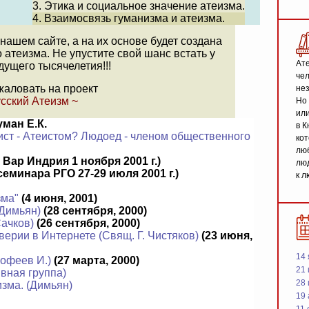
3. Этика и социальное значение атеизма.
4. Взаимосвязь гуманизма и атеизма.
ашем сайте, а на их основе будет создана
атеизма. Не упустите свой шанс встать у
Ате
ущего тысячелетия!!!
чел
жаловать на проект
не
сский Атеизм ~
Но 
или
ман Е.К.
в К
ст - Атеистом? Людоед - членом общественного
кот
люб
 Вар Индрия 1 ноября 2001 г.)
люд
еминара РГО 27-29 июля 2001 г.)
к л
зма"
(4 июня, 2001)
(Димьян)
(28 сентября, 2000)
ачков)
(26 сентября, 2000)
верии в Интернете (Свящ. Г. Чистяков)
(23 июня,
14 
офеев И.)
(27 марта, 2000)
21 
вная группа)
28
зма. (Димьян)
19