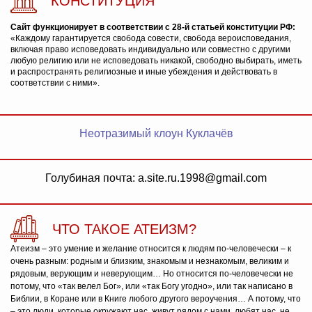
КОНСТИТУЦИЯ
Сайт функционирует в соответствии с 28-й статьей конституции РФ:
«Каждому гарантируется свобода совести, свобода вероисповедания,
включая право исповедовать индивидуально или совместно с другими
любую религию или не исповедовать никакой, свободно выбирать, иметь
и распространять религиозные и иные убеждения и действовать в
соответствии с ними».
Неотразимый клоун Куклачёв
Голубиная почта: a.site.ru.1998@gmail.com
ЧТО ТАКОЕ АТЕИЗМ?
Атеизм – это умение и желание относится к людям по-человечески – к
очень разным: родным и близким, знакомым и незнакомым, великим и
рядовым, верующим и неверующим… Но относится по-человечески не
потому, что «так велел Бог», или «так Богу угодно», или так написано в
Библии, в Коране или в Книге любого другого вероучения… А потому, что
– это люди, которые окружают нас, живут рядом с нами, любят нас, не