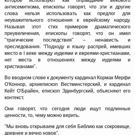
которое используют как оправдание векового
антисемитизма, епископы говорят, что эти и другие
слова нельзя использовать как предлог для
неуважительного отношения к еврейскому народу.
Называя этот стих примером драматического
преувеличения, епископы говорят, что он имел
"трагические последствия" – ненависть и
преследования. "Подходу и языку распрей, имевших
место в I веке между иудеями и евреями-христианами,
нет места в отношениях между иудеями и
христианами".
Во вводном слове к документу кардинал Кормак Мерфи
О'Коннор, архиепископ Вестминстерский, и кардинал
Кейт О'Брайен, епископ Эдинбургский, объясняют его
контекст.
Они говорят, что сегодня люди ищут подлинные
ценности, то, чему можно верить.
"Мы вновь открываем для себя Библию как сокровище,
древнее и вечно новое".