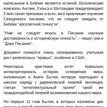
написанное в Библии является истиной. Католические
епископы Англии, Уэльса и Шотландии предупреждают
5 млн своих прихожан и всех, кого привлекает изучение
Священного писания, что не следует ожидать от
Библии "абсолютной точности".
"Нам не следует искать в Писании научную
достоверность и историческую точность", – пишут они в
"Даре Писания".
Документ появился очень своевременно, учитывая
рост религиозных "правых", особенно в США.
Некоторые христиане хотят буквально
интерпретировать историю сотворения мира,
изложенную в Книге Бытия, которую преподают в
школах наряду с дарвиновской теорией эволюции,
считая "интеллектуальный проект" такой же
правдоподобной теорией возникновения нашего мира.
Но первые 11 глав Бытия, в которых изложены две
разные и порой противоречащие друг другу истории о