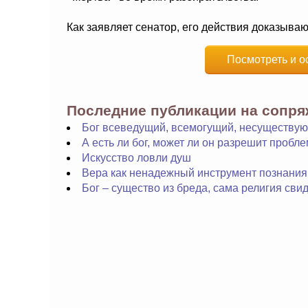
Как заявляет сенатор, его действия доказывают
Посмотреть и о
Последние публикации на сопр
Бог всеведущий, всемогущий, несуществу
А есть ли бог, может ли он разрешит проб
Искусство ловли душ
Вера как ненадежный инструмент познания
Бог – существо из бреда, сама религия сви