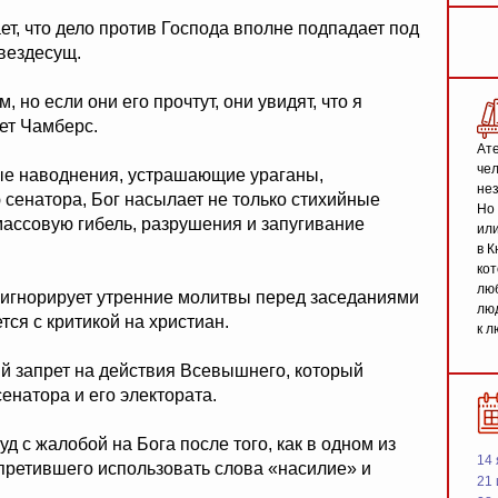
ет, что дело против Господа вполне подпадает под
 вездесущ.
но если они его прочтут, они увидят, что я
ет Чамберс.
Ате
чел
е наводнения, устрашающие ураганы,
не
сенатора, Бог насылает не только стихийные
Но 
массовую гибель, разрушения и запугивание
или
в К
кот
люб
о игнорирует утренние молитвы перед заседаниями
люд
ся с критикой на христиан.
к л
ый запрет на действия Всевышнего, который
енатора и его электората.
д с жалобой на Бога после того, как в одном из
14 
апретившего использовать слова «насилие» и
21 