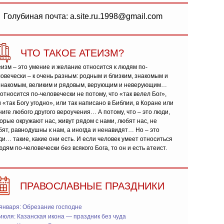
Голубиная почта: a.site.ru.1998@gmail.com
ЧТО ТАКОЕ АТЕИЗМ?
изм – это умение и желание относится к людям по-
овечески – к очень разным: родным и близким, знакомым и
знакомым, великим и рядовым, верующим и неверующим…
относится по-человечески не потому, что «так велел Бог»,
 «так Богу угодно», или так написано в Библии, в Коране или
ниге любого другого вероучения… А потому, что – это люди,
орые окружают нас, живут рядом с нами, любят нас, не
ят, равнодушны к нам, а иногда и ненавидят… Но – это
и… такие, какие они есть. И если человек умеет относиться
юдям по-человечески без всякого Бога, то он и есть атеист.
ПРАВОСЛАВНЫЕ ПРАЗДНИКИ
января: Обрезание господне
июля: Казанская икона — праздник без чуда