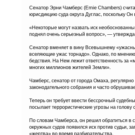
Сенатор Эрни Чамберс (Ernie Chambers) счита
юрисдикцию суда округа Дуглас, поскольку Он
«Некоторые могут назвать иск необоснованным, 
поднял очень серьезный вопрос», — утвержда
Сенатор вменяет в вину Всевышнему «ужасны
вселяющие ужас торнадо». Однако, по мнению 
бедствия. На Нем лежит ответственность за «
многих миллионов жителей Земли».
Чамберс, сенатор от города Омаха, регулярн
законодательного собрания и часто обрушивает
Теперь он требует ввести бессрочный судебн
посылает террористические угрозы на голову с
По словам Чамберса, он решил обратиться в су
окружных судов появился иск против судьи, з
«жертва» во время разбирательства.