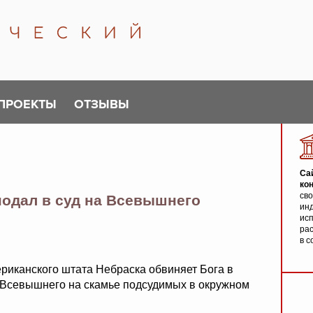
ПРОЕКТЫ
ОТЗЫВЫ
Са
ко
св
подал в суд на Всевышнего
инд
исп
ра
в с
иканского штата Небраска обвиняет Бога в
 Всевышнего на скамье подсудимых в окружном