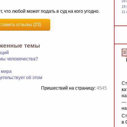
28
19
, что любой может подать в суд на кого угодно.
11 
ставить отзывы (23)
яженные темы
ющий
лемы человечества?
 мира
детельствует об этом
Ст
Пришествий на страницу:
4545
ка
на
— 
на
Ст
в 