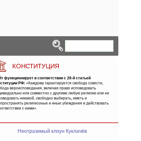
КОНСТИТУЦИЯ
йт функционирует в соответствии с 28-й статьей
нституции РФ:
«Каждому гарантируется свобода совести,
обода вероисповедания, включая право исповедовать
ивидуально или совместно с другими любую религию или не
оведовать никакой, свободно выбирать, иметь и
спространять религиозные и иные убеждения и действовать
оответствии с ними».
Неотразимый клоун Куклачёв