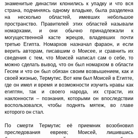
знаменитые династии клонились к упадку и что вся
страна, подчиняясь одному владыке, была разделена
на несколько областей, имевших небольшое
пространство. Правителей этих областей называли
номархами, и они обычно принадлежали к
могущественной касте жрецов, владевших почти
третью Египта. Номархов назначал фараон, и если
верить авторам, писавшим о Моисее, и сравнить их
сведения с тем, что Моисей написал сам о себе, то
можно сделать вывод, что он был номархом в области
Гесем и что он был обязан своим возвышением, как и
своей жизнью, Термутис. Вот кем был Моисей в Египте,
где он имел и время и возможности изучить нравы как
египтян, так и своего народа, их страсти, их
наклонности – познания, которыми он впоследствии
воспользовался, чтобы поднять мятеж, во главе
которого он стал.
По смерти Термутис её приемник возобновил
преследования евреев; Моисей, лишившись