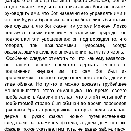
(которого он иногда называл просто
ангелом
), бог их
отцов, явился ему, что по приказанию бога он взялся
руководить ими, что бог назначил его управлять ими и
что они будут избранным народом бога, лишь бы только
они слушали, что бог скажет им устами Моисея. Ловко
пользуясь своим влиянием и знаниями природы, он
подкреплял эти увещевания; он подтверждал то, что
говорил, так называемыми чудесами, всегда
оказывающими сильное впечатление на глупую чернь.
Особенно следует отметить то, что, как ему казалось,
он нашёл верное средство держать евреев в
подчинении, внушая им, что сам бог был их
проводником – ночью в виде огненного столба, днём в
виде облака. Но тут-то и можно доказать грубейшее
мошенничество этого обманщика. Во время своего
пребывания в Аравии он узнал, что в этой пустынной и
необитаемой стране был обычай во время переходов
группами брать проводников, которые вели караван,
держа в руках факел: ночью путешественники
следовали за пламенем факела, а днем дым того же
факела также указывал им путь, не давая заблудиться.