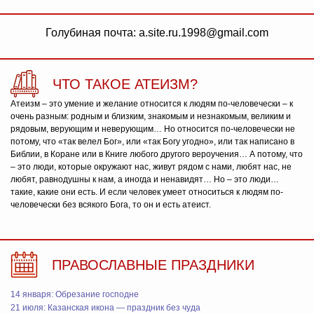
Голубиная почта: a.site.ru.1998@gmail.com
ЧТО ТАКОЕ АТЕИЗМ?
Атеизм – это умение и желание относится к людям по-человечески – к
очень разным: родным и близким, знакомым и незнакомым, великим и
рядовым, верующим и неверующим… Но относится по-человечески не
потому, что «так велел Бог», или «так Богу угодно», или так написано в
Библии, в Коране или в Книге любого другого вероучения… А потому, что
– это люди, которые окружают нас, живут рядом с нами, любят нас, не
любят, равнодушны к нам, а иногда и ненавидят… Но – это люди…
такие, какие они есть. И если человек умеет относиться к людям по-
человечески без всякого Бога, то он и есть атеист.
ПРАВОСЛАВНЫЕ ПРАЗДНИКИ
14 января: Обрезание господне
21 июля: Казанская икона — праздник без чуда