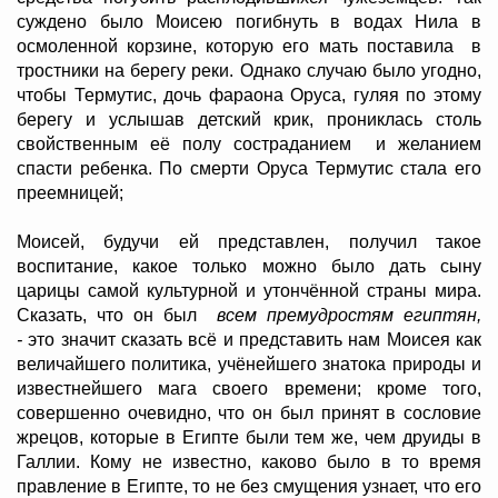
суждено было Моисею погибнуть в водах Нила в
осмоленной корзине, которую его мать поставила в
тростники на берегу реки. Однако случаю было угодно,
чтобы Термутис, дочь фараона Оруса, гуляя по этому
берегу и услышав детский крик, прониклась столь
свойственным её полу состраданием и желанием
спасти ребенка. По смерти Оруса Термутис стала его
преемницей;
Моисей, будучи ей представлен, получил такое
воспитание, какое только можно было дать сыну
царицы самой культурной и утончённой страны мира.
Сказать, что он был
всем премудростям египтян,
-
это значит сказать всё и представить нам Моисея как
величайшего политика, учёнейшего знатока природы и
известнейшего мага своего времени; кроме того,
совершенно очевидно, что он был принят в сословие
жрецов, которые в Египте были тем же, чем друиды в
Галлии. Кому не известно, каково было в то время
правление в Египте, то не без смущения узнает, что его