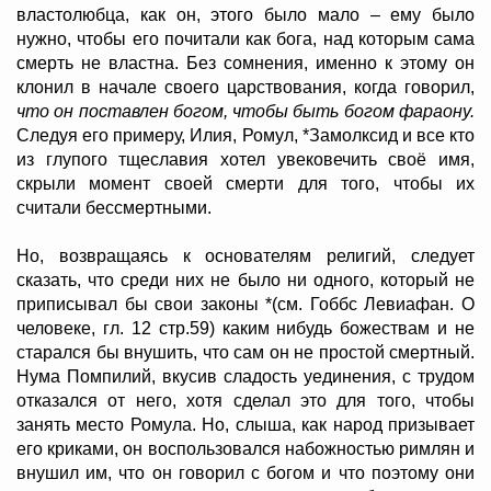
властолюбца, как он, этого было мало – ему было
нужно, чтобы его почитали как бога, над которым сама
смерть не властна. Без сомнения, именно к этому он
клонил в начале своего царствования, когда говорил,
что он поставлен богом, чтобы быть богом фараону.
Следуя его примеру, Илия, Ромул, *Замолксид и все кто
из глупого тщеславия хотел увековечить своё имя,
скрыли момент своей смерти для того, чтобы их
считали бессмертными.
Но, возвращаясь к основателям религий, следует
сказать, что среди них не было ни одного, который не
приписывал бы свои законы *(см. Гоббс Левиафан. О
человеке, гл. 12 стр.59) каким нибудь божествам и не
старался бы внушить, что сам он не простой смертный.
Нума Помпилий, вкусив сладость уединения, с трудом
отказался от него, хотя сделал это для того, чтобы
занять место Ромула. Но, слыша, как народ призывает
его криками, он воспользовался набожностью римлян и
внушил им, что он говорил с богом и что поэтому они