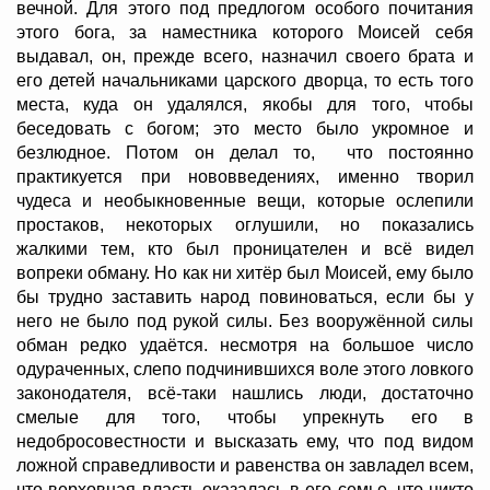
вечной. Для этого под предлогом особого почитания
этого бога, за наместника которого Моисей себя
выдавал, он, прежде всего, назначил своего брата и
его детей начальниками царского дворца, то есть того
места, куда он удалялся, якобы для того, чтобы
беседовать с богом; это место было укромное и
безлюдное. Потом он делал то, что постоянно
практикуется при нововведениях, именно творил
чудеса и необыкновенные вещи, которые ослепили
простаков, некоторых оглушили, но показались
жалкими тем, кто был проницателен и всё видел
вопреки обману. Но как ни хитёр был Моисей, ему было
бы трудно заставить народ повиноваться, если бы у
него не было под рукой силы. Без вооружённой силы
обман редко удаётся. несмотря на большое число
одураченных, слепо подчинившихся воле этого ловкого
законодателя, всё-таки нашлись люди, достаточно
смелые для того, чтобы упрекнуть его в
недобросовестности и высказать ему, что под видом
ложной справедливости и равенства он завладел всем,
что верховная власть оказалась в его семье, что никто