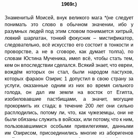
1969г.)
Знаменитый Моисей, внук великого мага *(не следует
понимать это слово в обычном значении, ибо у
разумных людей под этим словом понимается хитрый,
ловкий шарлатан, тонкий фокусник – мистификатор,
следовательно, всё искусство его состоит в тонкости и
проворстве, а не в сговоре, как думает толпа), по
словам Юстина Мученика, имел всё, чтобы стать тем,
кем он впоследствии сделался. Всякий знает, что евреи,
вождём которых он стал, были народом пастухов,
которых фараон Озирис 1 допустил в свою страну за
услуги, оказанные одним из них во время сильного
голода, он дал им земли на восток от Египта,
изобиловавшие пастбищами, а значит, могущие
прокормить их стада; в течение 200 лет они сильно
расплодились, потому ли, что, как чужеземцы, они не
были обязаны служить в войсках, или потому, что к ним,
пользовавшимися особыми привилегиями, данными
им Озирисом, присоединились многие из аборигенов