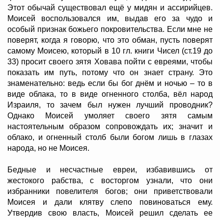
Этот обычай существовал ещё у мидян и ассирийцев.
Моисей воспользовался им, выдав его за чудо и
особый признак божьего покровительства. Если мне не
поверят, когда я говорю, что это обман, пусть поверят
самому Моисею, который в 10 гл. книги Чисел (ст.19 до
33) просит своего зятя Ховава пойти с евреями, чтобы
показать им путь, потому что он знает страну. Это
знаменательно: ведь если бы бог днём и ночью – то в
виде облака, то в виде огненного столба, вёл народ
Израиля, то зачем был нужен лучший проводник?
Однако Моисей умоляет своего зятя самым
настоятельным образом сопровождать их; значит и
облако, и огненный столб были богом лишь в глазах
народа, но не Моисея.
Бедные и несчастные евреи, избавившись от
жестокого рабства, с восторгом узнали, что они
избранники повелителя богов; они приветствовали
Моисея и дали клятву слепо повиноваться ему.
Утвердив свою власть, Моисей решил сделать ее