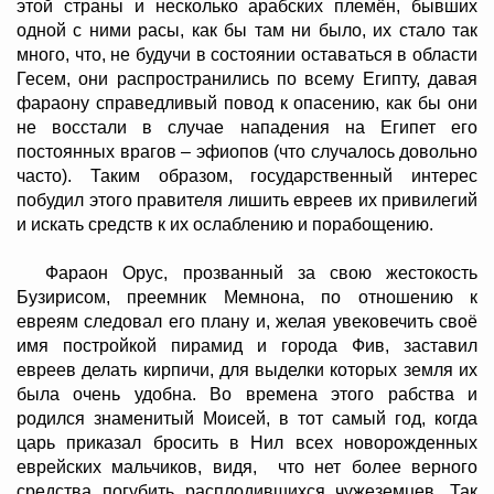
этой страны и несколько арабских племён, бывших
одной с ними расы, как бы там ни было, их стало так
много, что, не будучи в состоянии оставаться в области
Гесем, они распространились по всему Египту, давая
фараону справедливый повод к опасению, как бы они
не восстали в случае нападения на Египет его
постоянных врагов – эфиопов (что случалось довольно
часто). Таким образом, государственный интерес
побудил этого правителя лишить евреев их привилегий
и искать средств к их ослаблению и порабощению.
Фараон Орус, прозванный за свою жестокость
Бузирисом, преемник Мемнона, по отношению к
евреям следовал его плану и, желая увековечить своё
имя постройкой пирамид и города Фив, заставил
евреев делать кирпичи, для выделки которых земля их
была очень удобна. Во времена этого рабства и
родился знаменитый Моисей, в тот самый год, когда
царь приказал бросить в Нил всех новорожденных
еврейских мальчиков, видя, что нет более верного
средства погубить расплодившихся чужеземцев. Так