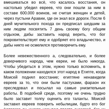
вмешиваться во всё, что касалось восстания, он
настолько убедил евреев, что они пошли за ним в
составе 600.000 воинов, не считая женщин и детей,
через пустыни Аравии, где он знал все дороги. После 6
дней мучительного похода он предписал шедшим за
ним людям посвятить 7 день своему богу общим
отдыхом, дабы заставить народ верить, что бог
покровительствует ему и одобряет его владычество, и
дабы никто не осмелился противоречить ему.
Более невежественного а, следовательно, и более
доверчивого народа, чем евреи, не было никогда.
Чтобы убедиться в этом, нужно только вспомнить, в
каком положении находился этот народ в Египте, когда
Моисей поднял восстание; египтяне ненавидели
евреев за то, что они были пастухами, фараон их
преследовал и посылал на самые унизительные
работы. В подобной среде, поэтому не очень трудно
было заставит толпу оценить его таланты. Моисей
заставил евреев поверить небылицам, будто его бог