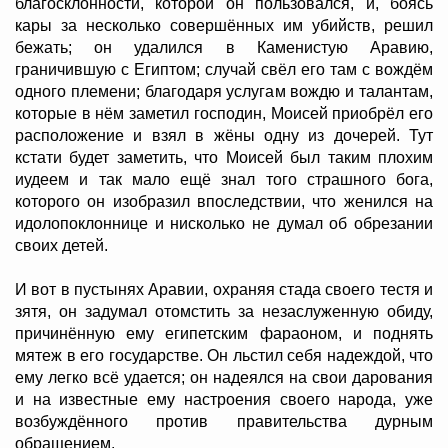
благосклонности, которой он пользовался, и, боясь
кары за несколько совершённых им убийств, решил
бежать; он удалился в Каменистую Аравию,
граничившую с Египтом; случай свёл его там с вождём
одного племени; благодаря услугам вождю и талантам,
которые в нём заметил господин, Моисей приобрёл его
расположение и взял в жёны одну из дочерей. Тут
кстати будет заметить, что Моисей был таким плохим
иудеем и так мало ещё знал того страшного бога,
которого он изобразил впоследствии, что женился на
идолопоклоннице и нисколько не думал об обрезании
своих детей.
И вот в пустынях Аравии, охраняя стада своего тестя и
зятя, он задумал отомстить за незаслуженную обиду,
причинённую ему египетским фараоном, и поднять
мятеж в его государстве. Он льстил себя надеждой, что
ему легко всё удается; он надеялся на свои дарования
и на известные ему настроения своего народа, уже
возбуждённого против правительства дурным
обращением.