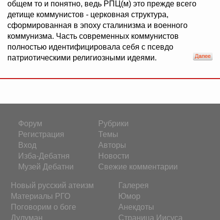
общем то и понятно, ведь РПЦ(м) это прежде всего
детище коммунистов - церковная структура,
сформированная в эпоху сталинизма и военного
коммунизма. Часть современных коммунистов
полностью идентифицировала себя с псевдо
патриотическими религиозными идеями.
Форум
Рубрики
Регистрация
Темы
Вход
Авторы
Изба-Дебатня
Новости
Музей Дебатни
Свежие комментарии
Новый русский атеизм
Галерея
Материалы РГО
Юмор
Поговорим о боге
Анекдоты
Дулуман
Страница Иисуса