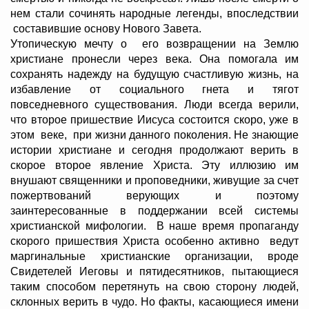
нем стали сочинять народные легенды, впоследствии
составившие основу Нового Завета.
Утопическую мечту о его возвращении на Землю
христиане пронесли через века. Она помогала им
сохранять надежду на будущую счастливую жизнь, на
избавление от социального гнета и тягот
повседневного существования. Люди всегда верили,
что второе пришествие Иисуса состоится скоро, уже в
этом веке, при жизни данного поколения. Не знающие
истории христиане и сегодня продолжают верить в
скорое второе явление Христа. Эту иллюзию им
внушают священники и проповедники, живущие за счет
пожертвований верующих и поэтому
заинтересованные в поддержании всей системы
христианской мифологии. В наше время пропаганду
скорого пришествия Христа особенно активно ведут
маргинальные христианские организации, вроде
Свидетелей Иеговы и пятидесятников, пытающиеся
таким способом перетянуть на свою сторону людей,
склонных верить в чудо. Но факты, касающиеся имени