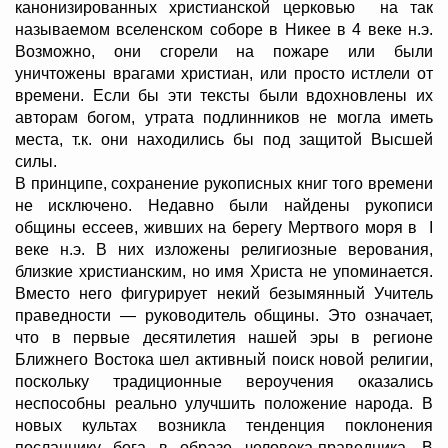
канонизированных христианской церковью на так
называемом вселенском соборе в Никее в 4 веке н.э.
Возможно, они сгорели на пожаре или были
уничтожены врагами христиан, или просто истлели от
времени. Если бы эти тексты были вдохновлены их
авторам богом, утрата подлинников не могла иметь
места, т.к. они находились бы под защитой Высшей
силы.
В принципе, сохранение рукописных книг того времени
не исключено. Недавно были найдены рукописи
общины ессеев, живших на берегу Мертвого моря в I
веке н.э. В них изложены религиозные верования,
близкие христианским, но имя Христа не упоминается.
Вместо него фигурирует некий безымянный Учитель
праведности — руководитель общины. Это означает,
что в первые десятилетия нашей эры в регионе
Ближнего Востока шел активный поиск новой религии,
поскольку традиционные вероучения оказались
неспособны реально улучшить положение народа. В
новых культах возникла тенденция поклонения
посланнику бога в образе человека-праведника. В