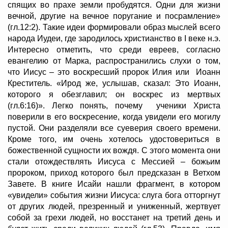
спящих во прахе земли пробудятся. Одни для жизни
вечной, другие на вечное поругание и посрамление»
(гл.12:2). Такие идеи формировали образ мыслей всего
народа Иудеи, где зародилось христианство в I веке н.э.
Интересно отметить, что среди евреев, согласно
евангелию от Марка, распространились слухи о том,
что Иисус – это воскресший пророк Илия или Иоанн
Креститель. «Ирод же, услышав, сказал: Это Иоанн,
которого я обезглавил; он воскрес из мертвых
(гл.6:16)». Легко понять, почему ученики Христа
поверили в его воскресение, когда увидели его могилу
пустой. Они разделяли все суеверия своего времени.
Кроме того, им очень хотелось удостовериться в
божественной сущности их вождя. С этого момента они
стали отождествлять Иисуса с Мессией – божьим
пророком, приход которого был предсказан в Ветхом
Завете. В книге Исайи нашли фрагмент, в котором
«увидели» события жизни Иисуса: слуга бога отторгнут
от других людей, презренный и униженный, жертвует
собой за грехи людей, но восстанет на третий день и