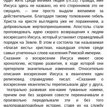
будет жить среди великих людей (гл.53). Правда, имя
Иисуса здесь не названо, но его сторонников это не
смущало, -- они просто выдали желаемое за
действительное. Благодаря такому толкованию гибель
Христа на кресте выглядела уже не поражением, а
добровольным жертвоприношением. Апостолы стали
проповедовать идею скорого возвращения к людям
воскресшего Иисуса, который установит справедливый
порядок на Земле. В этом и состояла так называемая
«благая весть» христиан, нашедшая отклик среди
самых угнетенных слоев населения Римской империи.
Сказания о воскресении Иисуса имеют свою
хронологию, историю развития, в ходе которой они
претерпели значительные изменения. Относительно
описания воскресения Иисуса в евангелиях один
религиовед справедливо писал: «Сказания о
воскресении евангелисты переписывали друг у друга,
театрально развивая кое-какие туманные намеки,
причем они без зазрения совести переиначивали и
произвольно переделывали эти и без того
малоправдоподобные истории, ставя их на службу