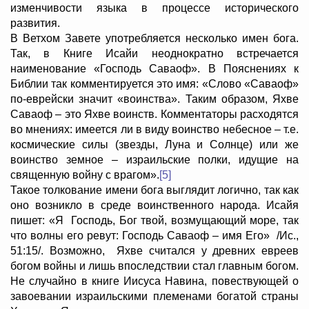
изменчивости языка в процессе исторического
развития.
В Ветхом Завете употребляется несколько имен бога.
Так, в Книге Исайи неоднократно встречается
наименование «Господь Саваоф». В Пояснениях к
Библии так комментируется это имя: «Слово «Саваоф»
по-еврейски значит «воинства». Таким образом, Яхве
Саваоф – это Яхве воинств. Комментаторы расходятся
во мнениях: имеется ли в виду воинство небесное – т.е.
космические силы (звезды, Луна и Солнце) или же
воинство земное – израильские полки, идущие на
священную войну с врагом».
[5]
Такое толкование имени бога выглядит логично, так как
оно возникло в среде воинственного народа. Исайя
пишет: «Я Господь, Бог твой, возмущающий море, так
что волны его ревут: Господь Саваоф – имя Его» /Ис.,
51:15/. Возможно, Яхве считался у древних евреев
богом войны и лишь впоследствии стал главным богом.
Не случайно в книге Иисуса Навина, повествующей о
завоевании израильскими племенами богатой страны