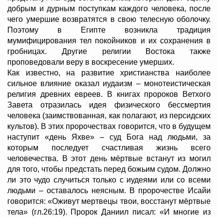
добрым и дурным поступкам каждого человека, после
чего умершие возвратятся в свою телесную оболочку.
Поэтому в Египте возникла традиция
мумифицирования тел покойников и их сохранения в
гробницах. Другие религии Востока также
проповедовали веру в воскресение умерших.
Как известно, на развитие христианства наиболее
сильное влияние оказал иудаизм – монотеистическая
религия древних евреев. В книгах пророков Ветхого
Завета отразилась идея физического бессмертия
человека (заимствованная, как полагают, из персидских
культов). В этих пророчествах говорится, что в будущем
наступит «день Яхве» – суд Бога над людьми, за
которым последует счастливая жизнь всего
человечества. В этот день мёртвые встанут из могил
для того, чтобы предстать перед божьим судом. Должно
ли это чудо случиться только с иудеями или со всеми
людьми – оставалось неясным. В пророчестве Исайи
говорится: «Оживут мертвецы твои, восстанут мёртвые
тела» (гл.26:19). Пророк Даниил писал: «И многие из