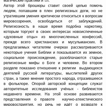
магические практики и т.п.
Автор этой брошюры ставит своей целью помочь
людям, попавшим в плен религиозных догм, но не
утратившим умения критически относиться к вопросам
мировоззрения, освободиться от заблуждений.
Религиозность в наше время подобна наркотику,
которым торгуют в своих интересах новоиспеченные
«духовные отцы» из многочисленных конфессий,
прежде всего христианских и мусульманских. В
предлагаемых читателям очерках рассматриваются
некоторые учения Библии и показывается их земное,
социальное происхождение, разоблачаются старые
религиозные мифы о Боге и человеке. Во втором
разделе показано отношение к религии выдающихся
деятелей русской литературы, мыслителей других
стран, а также мнение простого народа, отразившееся
в фольклоре. Опорой авторской концепции служат
авторитетные исследования учёных - библеистов
недавнего времени. На этой основе развиваются
представления о правоте научно-атеистического
мировосприятия, но речь не идёт о возврате к