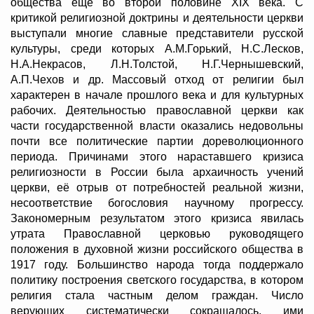
общества ещё во второй половине XIX века. С
критикой религиозной доктрины и деятельности церкви
выступали многие славные представители русской
культуры, среди которых А.М.Горький, Н.С.Лесков,
Н.А.Некрасов, Л.Н.Толстой, Н.Г.Чернышевский,
А.П.Чехов и др. Массовый отход от религии был
характерен в начале прошлого века и для культурных
рабочих. Деятельностью православной церкви как
части государственной власти оказались недовольны
почти все политические партии дореволюционного
периода. Причинами этого нараставшего кризиса
религиозности в России была архаичность учений
церкви, её отрыв от потребностей реальной жизни,
несоответствие богословия научному прогрессу.
Закономерным результатом этого кризиса явилась
утрата Православной церковью руководящего
положения в духовной жизни российского общества в
1917 году. Большинство народа тогда поддержало
политику построения светского государства, в котором
религия стала частным делом граждан. Число
верующих систематически сокращалось, ими