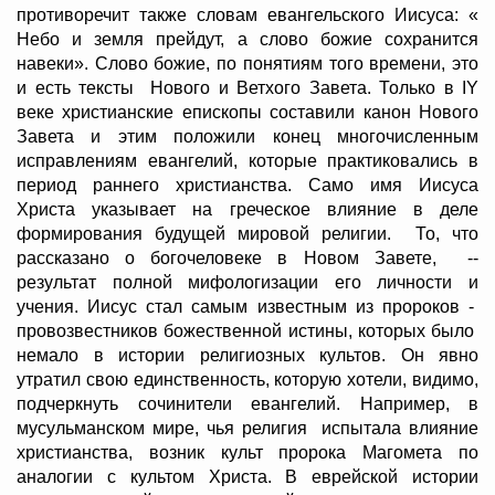
противоречит также словам евангельского Иисуса: «
Небо и земля прейдут, а слово божие сохранится
навеки». Слово божие, по понятиям того времени, это
и есть тексты Нового и Ветхого Завета. Только в IY
веке христианские епископы составили канон Нового
Завета и этим положили конец многочисленным
исправлениям евангелий, которые практиковались в
период раннего христианства. Само имя Иисуса
Христа указывает на греческое влияние в деле
формирования будущей мировой религии. То, что
рассказано о богочеловеке в Новом Завете, --
результат полной мифологизации его личности и
учения. Иисус стал самым известным из пророков -
провозвестников божественной истины, которых было
немало в истории религиозных культов. Он явно
утратил свою единственность, которую хотели, видимо,
подчеркнуть сочинители евангелий. Например, в
мусульманском мире, чья религия испытала влияние
христианства, возник культ пророка Магомета по
аналогии с культом Христа. В еврейской истории