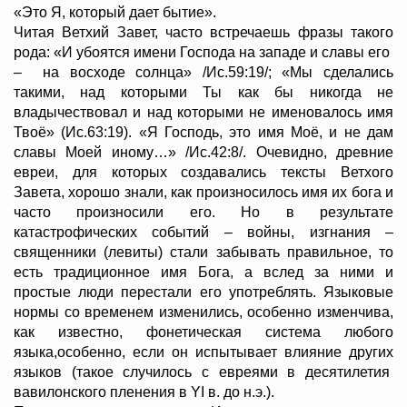
«Это Я, который дает бытие».
Читая Ветхий Завет, часто встречаешь фразы такого
рода: «И убоятся имени Господа на западе и славы его
– на восходе солнца» /Ис.59:19/; «Мы сделались
такими, над которыми Ты как бы никогда не
владычествовал и над которыми не именовалось имя
Твоё» (Ис.63:19). «Я Господь, это имя Моё, и не дам
славы Моей иному…» /Ис.42:8/. Очевидно, древние
евреи, для которых создавались тексты Ветхого
Завета, хорошо знали, как произносилось имя их бога и
часто произносили его. Но в результате
катастрофических событий – войны, изгнания –
священники (левиты) cтали забывать правильное, то
есть традиционное имя Бога, а вслед за ними и
простые люди перестали его употреблять. Языковые
нормы со временем изменились, особенно изменчива,
как известно, фонетическая система любого
языка,особенно, если он испытывает влияние других
языков (такое случилось с евреями в десятилетия
вавилонского пленения в YI в. до н.э.).