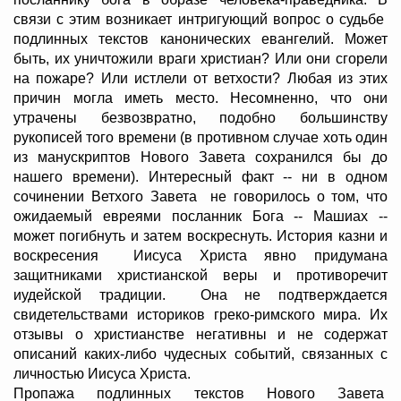
связи с этим возникает интригующий вопрос о судьбе
подлинных текстов канонических евангелий. Может
быть, их уничтожили враги христиан? Или они сгорели
на пожаре? Или истлели от ветхости? Любая из этих
причин могла иметь место. Несомненно, что они
утрачены безвозвратно, подобно большинству
рукописей того времени (в противном случае хоть один
из манускриптов Нового Завета сохранился бы до
нашего времени). Интересный факт -- ни в одном
сочинении Ветхого Завета не говорилось о том, что
ожидаемый евреями посланник Бога -- Машиах --
может погибнуть и затем воскреснуть. История казни и
воскресения Иисуса Христа явно придумана
защитниками христианской веры и противоречит
иудейской традиции. Она не подтверждается
свидетельствами историков греко-римского мира. Их
отзывы о христианстве негативны и не содержат
описаний каких-либо чудесных событий, связанных с
личностью Иисуса Христа.
Пропажа подлинных текстов Нового Завета