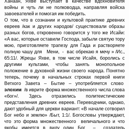
Ханаан, Яхве выступает в качестве вдохновителя
войны и чуть ли не полководца, направляя войска
завоевателей и помогая им победить.
О том, что в сознании и культовой практике древних
евреев /как и других народов/ существовали образы
разных богов, откровенно говорится у того же Исайи:
«А вас, которые оставили Господа, забыли святую тору
мою, приготовляете трапезу для Гада и растворяете
полную чашу для Мени, - вас обрекаю я мечу » /Ис.,
65:11/. Жрецы Яхве, в том числе Исайя, боролись с
другими культами, чтобы занять монопольное
положение в духовной жизни своего народа. Понятно
теперь, почему в начальных строках первой книги
Ветхого Завета – Бытие – употребляется слово
элохим
/в иврите форма множественного числа слова
«бог»/. Здесь отразились политеистические
представления древних евреев. Переводчики, однако,
дают удобный для церкви вариант: «В начале сотворил
Бог небо и землю» /Быт, 1:1/. Богословы утверждают,
что это форма множественного величального и что
якобы имеется в виду один Бог – создатель