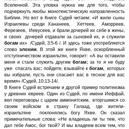
Вселенной. Эта уловка нужна им для того, чтобы
подчеркнуть якобы монотеистическую направленность
Библии. Но вот в Книге Судей читаем: «И жили сыны
Израилевы среди Хананеев, Хеттеев, Аморреев,
Ферезеев, Иевусеев, и брали дочерей их себе в жены,
и своих дочерей отдавали за сыновей их, и служили
богам
их» /Судей, 3:5-6 /. И здесь тоже употребляется
слово
элохим
. В этой же книге Яхве, оскорбленный
отступничеством израильтян, говорит: «А вы оставили
меня и стали служить другим
богам;
за то я не буду
уже
спасать вас
:
пойдите, взывайте к
богам,
которых
вы избрали, пусть они спасают вас в тесное для вас
время» /Судей, 10:13-14/.
В Книге Судей встречаем и другой пример политеизма
у древних евреев. Один из Судей, по имени Иеффай,
вел переговоры с царем аммонитским, вторгшимся со
своим войском в страну Галаад, где жители-
израильтяне поклонялись богу Яхве. Он сказал
примечательные слова: «Не владеешь ли ты тем, что
дал тебе Амос, бог твой? И мы владеем всем тем, что