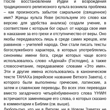
После восстановлении Иудеи и возрождения
традиционного религиозного культа возникла проблема
– как произносить забытое сакральное (священное)
имя? Жрецы культа Яхве (используем это слово как
версию для удобства анализа) создали учение, в
соответствии с которым бог скрыл от народа свое имя
в наказание за его грехи и отступничество от веры. Оно
якобы передавалось лишь в среде самих жрецов, или
раввинов – учителей народа. Они стали писать тексты
богослужебного характера, в которых употреблялись
синонимы имени бога, среди которых чаще всего
использовалось слово «Адонай» (Господин), а также
словосочетание, передаваемое словами «Это имя».
Эти и другие имена использовались в каноническом
тексте ТАНАХа (еврейское название Ветхого Завета), с
которого были выполнены греческие, латинские, а
затем и славянские переводы. Во всех этих переводах
вместо загадочного четырёхбуквенного слова YHWH
встречаются заменяющие его слова, о которых сказано
в комментарии к Библии (см. выше).
Любопытно, что ни в Ветхом, ни в Новом Заветах не