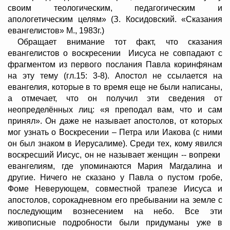
своим теологическим, педагогическим и
апологетическим целям» (З. Косидовский. «Сказания
евангелистов» М., 1983г.)
Обращает внимание тот факт, что сказания
евангелистов о воскресении Иисуса не совпадают с
фрагментом из первого послания Павла коринфянам
на эту тему (гл.15: 3-8). Апостол не ссылается на
евангелия, которые в то время еще не были написаны,
а отмечает, что он получил эти сведения от
неопределённых лиц: «я преподал вам, что и сам
принял». Он даже не называет апостолов, от которых
мог узнать о Воскресении – Петра или Иакова (с ними
он был знаком в Иерусалиме). Среди тех, кому явился
воскресший Иисус, он не называет женщин -- вопреки
евангелиям, где упоминаются Мария Магдалина и
другие. Ничего не сказано у Павла о пустом гробе,
Фоме Неверующем, совместной трапезе Иисуса и
апостолов, сорокадневном его пребывании на земле с
последующим вознесением на небо. Все эти
живописные подробности были придуманы уже в