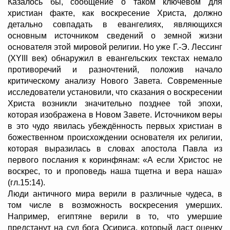
Казалось бы, сообщение о таком ключевом для
христиан факте, как воскресение Христа, должно
детально совпадать в евангелиях, являющихся
основным источником сведений о земной жизни
основателя этой мировой религии. Но уже Г.-Э. Лессинг
(ХYIII век) обнаружил в евангельских текстах немало
противоречий и разночтений, положив начало
критическому анализу Нового Завета. Современные
исследователи установили, что сказания о воскресении
Христа возникли значительно позднее той эпохи,
которая изображена в Новом Завете. Источником веры
в это чудо явилась убеждённость первых христиан в
божественном происхождении основателя их религии,
которая выразилась в словах апостола Павла из
первого послания к коринфянам: «А если Христос не
воскрес, то и проповедь наша тщетна и вера наша»
(гл.15:14).
Люди античного мира верили в различные чудеса, в
том числе в возможность воскресения умерших.
Например, египтяне верили в то, что умершие
предстанут на суд бога Осириса, который даст оценку