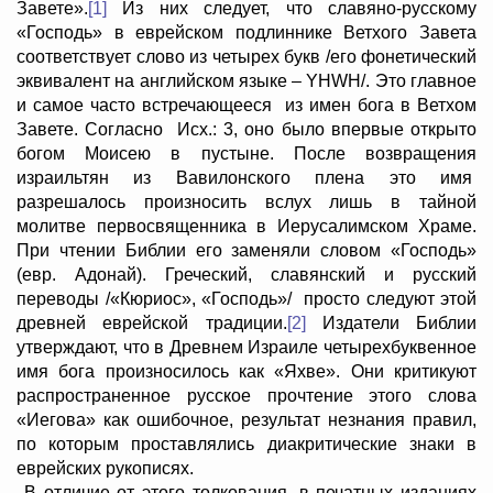
Завете».
[1]
Из них следует, что славяно-русскому
«Господь» в еврейском подлиннике Ветхого Завета
соответствует слово из четырех букв /его фонетический
эквивалент на английском языке – YHWH/. Это главное
и самое часто встречающееся из имен бога в Ветхом
Завете. Согласно Исх.: 3, оно было впервые открыто
богом Моисею в пустыне. После возвращения
израильтян из Вавилонского плена это имя
разрешалось произносить вслух лишь в тайной
молитве первосвященника в Иерусалимском Храме.
При чтении Библии его заменяли словом «Господь»
(евр. Адонай). Греческий, славянский и русский
переводы /«Кюриос», «Господь»/ просто следуют этой
древней еврейской традиции.
[2]
Издатели Библии
утверждают, что в Древнем Израиле четырехбуквенное
имя бога произносилось как «Яхве». Они критикуют
распространенное русское прочтение этого слова
«Иегова» как ошибочное, результат незнания правил,
по которым проставлялись диакритические знаки в
еврейских рукописях.
В отличие от этого толкования, в печатных изданиях