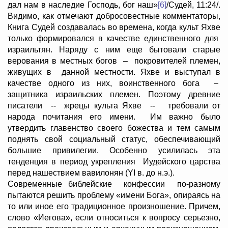
дал нам в наследие Господь, бог наш»
[6]
/Cудей, 11:24/.
Видимо, как отмечают добросовестные комментаторы,
Книга Судей создавалась во времена, когда культ Яхве
только формировался в качестве единственного для
израильтян. Наряду с ним еще бытовали старые
верования в местных богов – покровителей племен,
живущих в данной местности. Яхве и выступал в
качестве одного из них, воинственного бога –
защитника израильских племен. Поэтому древние
писатели -- жрецы культа Яхве -- требовали от
народа почитания его имени. Им важно было
утвердить главенство своего божества и тем самым
поднять свой социальный статус, обеспечивающий
большие привилегии. Особенно усилилась эта
тенденция в период укрепления Иудейского царства
перед нашествием вавилонян (YI в. до н.э.).
Современные библейские конфессии по-разному
пытаются решить проблему «имени Бога», опираясь на
то или иное его традиционное произношение. Причем,
слово «Иегова», если относиться к вопросу серьезно,