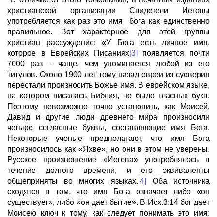
христианской организации Свидетели Иеговы
употребляется как раз это имя бога как единственно
правильное. Вот характерное для этой группы
христиан рассуждение: «У Бога есть личное имя,
которое в Еврейских Писаниях
[3]
появляется почти
7000 раз – чаще, чем упоминается любой из его
титулов. Около 1900 лет тому назад евреи из суеверия
перестали произносить Божье имя. В еврейском языке,
на котором писалась Библия, не было гласных букв.
Поэтому невозможно точно установить, как Моисей,
Давид и другие люди древнего мира произносили
четыре согласные буквы, составляющие имя Бога.
Некоторые ученые предполагают, что имя Бога
произносилось как «Яхве», но они в этом не уверены.
Русское произношение «Иегова» употреблялось в
течение долгого времени, и его эквиваленты
общеприняты во многих языках.
[4]
Оба источника
сходятся в том, что имя Бога означает либо «он
существует», либо «он дает бытие». В Исх.3:14 бог дает
Моисею ключ к тому, как следует понимать это имя: