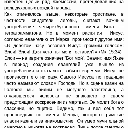
известен целый ряд лжемессий, претендовавших на
роль духовных вождей народа.
Как отмечалось выше, некоторые христиане, в
частности свидетели Иеговы, считают важным
употребление четырехбуквенного имени Бога —
тетраграмматона. Но в момент распятия Иисус,
согласно евангелию от Марка, произносит другое имя:
«В девятом часу возопил Иисус громким голосом:
Элои! Элои! Для чего ты меня оставил?» (Мк.,15:34).
Элои — на иврите означает ”Бог мой”. Значит, имя Яхве
в период создания евангелий уже вышло из
употребления и оказалось забыто евреями. Иисус не
произносит его ни разу. Самого Иисуса по традиции
часто называют словом Господь. Но в сцене казни на
Голгофе мы видим не могучего властелина, а
отчаявшегося человека, не знающего о своем
предстоящем воскресении из мертвых. Он молит бога о
спасении, но тщетно. Видимо, так и вел себя тот
проповедник по имени Иешуа, которого римские
власти казнили за инакомыслие. Он умер мучительной
смертью и никогда не воскресал. Лишь после смерти о