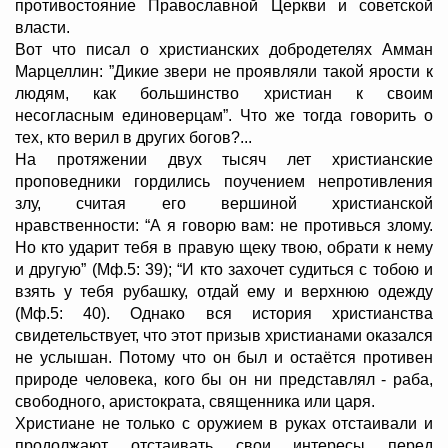
противостояние Православной Церкви и советской
власти.
Вот что писал о христианских добродетелях Амман
Марцеллин: ”Дикие звери не проявляли такой ярости к
людям, как большинство христиан к своим
несогласным единоверцам”. Что же тогда говорить о
тех, кто верил в других богов?...
На протяжении двух тысяч лет христианские
проповедники гордились поучением непротивления
злу, считая его вершиной христианской
нравственности: “А я говорю вам: не противься злому.
Но кто ударит тебя в правую щеку твою, обрати к нему
и другую” (Мф.5: 39); “И кто захочет судиться с тобою и
взять у тебя рубашку, отдай ему и верхнюю одежду
(Мф.5: 40). Однако вся история христианства
свидетельствует, что этот призыв христианами оказался
не услышан. Потому что он был и остаётся противен
природе человека, кого бы он ни представлял - раба,
свободного, аристократа, священника или царя.
Христиане не только с оружием в руках отстаивали и
продолжают отстаивать свои интересы перед