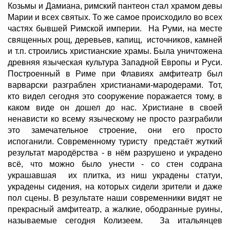
Козьмы и Дамиана, римский пантеон стал храмом девы
Марии и всех святых. То же самое происходило во всех
частях бывшей Римской империи. На Руми, на месте
священных рощ, деревьев, капищ, источников, камней
и т.п. строились христианские храмы. Была уничтожена
древняя языческая культура Западной Европы и Руси.
Построенный в Риме при Флавиях амфитеатр был
варварски разграблен христианами-мародерами. Тот,
кто видел сегодня это сооружение поражается тому, в
каком виде он дошел до нас. Христиане в своей
ненависти ко всему языческому не просто разграбили
это замечательное строение, они его просто
испоганили. Современному туристу предстаёт жуткий
результат мародёрства - в нём разрушено и украдено
всё, что можно было унести - со стен содрана
украшавшая их плитка, из ниш украдены статуи,
украдены сидения, на которых сидели зрители и даже
пол сцены. В результате наши современники видят не
прекрасный амфитеатр, а жалкие, ободранные руины,
называемые сегодня Колизеем. За итальянцев