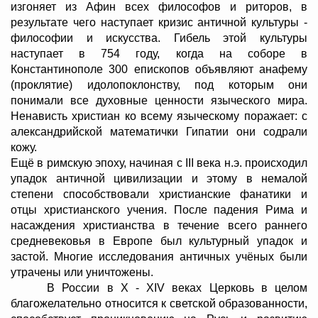
изгоняет из Афин всех философов и риторов, в
результате чего наступает кризис античной культуры -
философии и искусства. Гибель этой культуры
наступает в 754 году, когда на соборе в
Константинополе 300 епископов объявляют анафему
(проклятие) идолопоклонству, под которым они
понимали все духовные ценности языческого мира.
Ненависть христиан ко всему языческому поражает: с
александрийской математички Гипатии они содрали
кожу.
Ещё в римскую эпоху, начиная с III века н.э. происходил
упадок античной цивилизации и этому в немалой
степени способствовали христианские фанатики и
отцы христианского учения. После падения Рима и
насаждения христианства в течение всего раннего
средневековья в Европе был культурный упадок и
застой. Многие исследования античных учёных были
утрачены или уничтожены.
В России в X - XIV веках Церковь в целом
благожелательно относится к светской образованности,