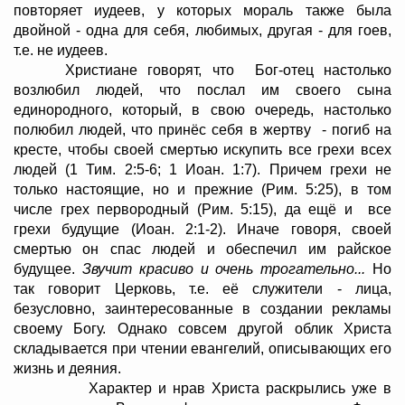
повторяет иудеев, у которых мораль также была
двойной - одна для себя, любимых, другая - для гоев,
т.е. не иудеев.
Христиане говорят, что Бог-отец настолько
возлюбил людей, что послал им своего сына
единородного, который, в свою очередь, настолько
полюбил людей, что принёс себя в жертву - погиб на
кресте, чтобы своей смертью искупить все грехи всех
людей (1 Тим. 2:5-6; 1 Иоан. 1:7). Причем грехи не
только настоящие, но и прежние (Рим. 5:25), в том
числе грех первородный (Рим. 5:15), да ещё и все
грехи будущие (Иоан. 2:1-2). Иначе говоря, своей
смертью он спас людей и обеспечил им райское
будущее.
Звучит красиво и очень трогательно...
Но
так говорит Церковь, т.е. её служители - лица,
безусловно, заинтересованные в создании рекламы
своему Богу. Однако совсем другой облик Христа
складывается при чтении евангелий, описывающих его
жизнь и деяния.
Характер и нрав Христа раскрылись уже в