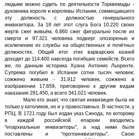
людьми можно судить по деятельности Торквемады -
духовника короля и королевы Испании, совмещавшего
эту должность с должностью генерального
инквизитора. За 18 лет этот слуга Бога 10.220 своих
жертв сжег живьём, 6.860 сжег фигурально после их
смерти и 97.321 человека подверг опозоренью и
исключению из службы на общественных и почётных
должностях. Общий итог этих варварских казней
доходит до 114.400 навсегда погибших семейств. Всего
же, по данным историка Хуана Антонио Льоренте,
Супрема погубил в Испании сотни тысяч человек:
сожжено живьем - 31.912 человек, сожжено в
изображении 17.659, приговорено к другим видам
наказания 291.450, а всего 341.021 человек.
Мало кто знает, что святая инквизиция была не
только у католиков, но и у православных. В частности, у
РПЦ. В 1721 году был издан указ Синода, по которому
в каждой российской епархии вводились
“епархиальные инквизиторы”, а над ними были
поставлены и “протоинквизиторы”. Свою