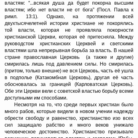
властям: “...всякая душа да будет покорна высшим
властям; ибо нет власти не от бога” (Посл. Павла к
римл. 13:1). Однако, на протяжении всей
двухтысячелетней истории христиане не покорялись
той власти, которая не проявляла покорности
христианской Церкви, которая её притесняла. Между
руководстом христианских Церквей и светскими
властями шла непрерывная борьба за власть. В нашей
стране православная Церковь (а также и другие)
смирилась лишь под давлением силы. Но смирилась
(притом, только внешне) не вся Церковь, часть её ушла
в подполье (Катакомбная Церковь), другая её часть
обосновалась за границей (Карловатская Церковь).
Обе эти Церкви вели с советской властью борьбу всеми
доступными им способами.
Несмотря на то, что среди первых христиан было
много рабов, которые видели в новом учении надежду
обрести свободу и равенство, христианство изо всех
сил защищало рабство и много веков унижало
человеческое достоинство. Христианство призывало