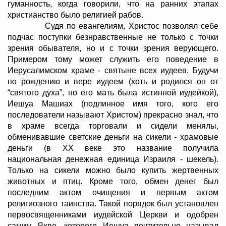
гуманность, когда говорили, что на ранних этапах
христианство было религией рабов.
Судя по евангелиям, Христос позволял себе
подчас поступки безнравственные не только с точки
зрения обывателя, но и с точки зрения верующего.
Примером тому может служить его поведение в
Иерусалимском храме - святыне всех иудеев. Будучи
по рождению и вере иудеем (хоть и родился он от
“святого духа”, но его мать была истинной иудейкой),
Иешуа Машиах (подлинное имя того, кого его
последователи называют Христом) прекрасно знал, что
в храме всегда торговали и сидели менялы,
обменивавшие светские деньги на сикели - храмовые
деньги (в XX веке это название получила
национальная денежная единица Израиля - шекель).
Только на сикели можно было купить жертвенных
животных и птиц. Кроме того, обмен денег был
последним актом очищения и первым актом
религиозного таинства. Такой порядок был установлен
первосвященниками иудейской Церкви и одобрен
самим Яхве, которого Иешуа почтительно называл