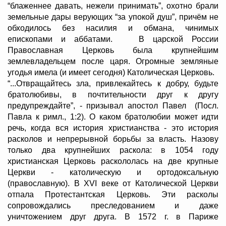
“блаженнее давать, нежели принимать”, охотно брали
земельные дары верующих “за упокой душ”, причём не
обходилось без насилия и обмана, чинимых
епископами и аббатами. В царской России
Православная Церковь была крупнейшим
землевладельцем после царя. Огромные земляные
угодья имела (и имеет сегодня) Католическая Церковь.
“...Отвращайтесь зла, привлекайтесь к добру, будьте
братолюбивы, в почтительности друг к другу
предупреждайте”, - призывал апостол Павел (Посл.
Павла к римл., 1:2). О каком братолюбии может идти
речь, когда вся история христианства - это история
расколов и непрерывной борьбы за власть. Назову
только два крупнейших раскола: в 1054 году
христианская Церковь раскололась на две крупные
Церкви - католическую и ортодоксальную
(православную). В XVI веке от Католической Церкви
отпала Протестантская Церковь. Эти расколы
сопровождались преследованием и даже
уничтожением друг друга. В 1572 г. в Париже