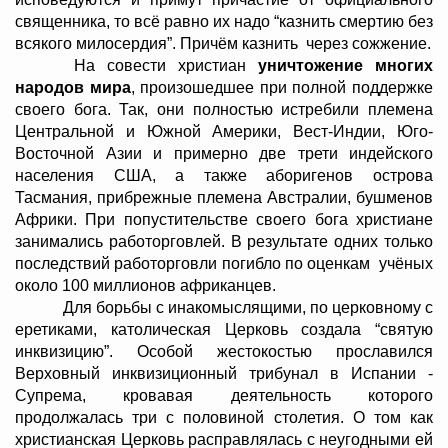
священника, то всё равно их надо “казнить смертию без
всякого милосердия”. Причём казнить через сожжение.
На совести христиан
уничтожение многих
народов мира
, произошедшее при полной поддержке
своего бога. Так, они полностью истребили племена
Центральной и Южной Америки, Вест-Индии, Юго-
Восточной Азии и примерно две трети индейского
населения США, а также аборигенов острова
Тасмания, прибрежные племена Австралии, бушменов
Африки. При попустительстве своего бога христиане
занимались работорговлей. В результате одних только
последствий работорговли погибло по оценкам учёных
около 100 миллионов африканцев.
Для борьбы с инакомыслящими, по церковному с
еретиками, католическая Церковь создала “святую
инквизицию”. Особой жестокостью прославился
Верховный инквизиционный трибунал в Испании -
Супрема, кровавая деятельность которого
продолжалась три с половиной столетия. О том как
христианская Церковь расправлялась с неугодными ей