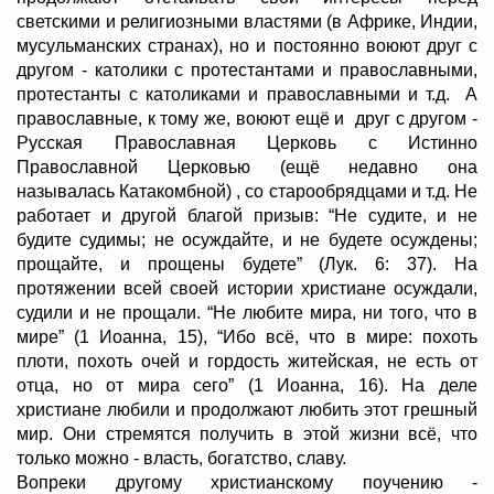
светскими и религиозными властями (в Африке, Индии,
мусульманских странах), но и постоянно воюют друг с
другом - католики с протестантами и православными,
протестанты с католиками и православными и т.д. А
православные, к тому же, воюют ещё и друг с другом -
Русская Православная Церковь с Истинно
Православной Церковью (ещё недавно она
называлась Катакомбной) , со старообрядцами и т.д. Не
работает и другой благой призыв: “Не судите, и не
будите судимы; не осуждайте, и не будете осуждены;
прощайте, и прощены будете” (Лук. 6: 37). На
протяжении всей своей истории христиане осуждали,
судили и не прощали. “Не любите мира, ни того, что в
мире” (1 Иоанна, 15), “Ибо всё, что в мире: похоть
плоти, похоть очей и гордость житейская, не есть от
отца, но от мира сего” (1 Иоанна, 16). На деле
христиане любили и продолжают любить этот грешный
мир. Они стремятся получить в этой жизни всё, что
только можно - власть, богатство, славу.
Вопреки другому христианскому поучению -