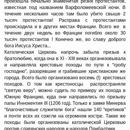
произошла печально знаменитая резня протестантов,
известная под названием Варфоломеевской ночи. В
течение нескольких часов там было убито свыше 2
тысяч протестантов! Расправа с протестантами
происходила и в других местах Франции. Всего же в
течение двух недель во Франции погибло около 30
тысяч протестантов ! Конечно же, во славу доброго
бога Иисуса Христа...
Католическая Церковь напрочь забыла призыв к
братолюбию, когда она в XI - XIII веках организовывала
и направляла крестовые походы по пути к “гробу
господню”, разорявшие и грабившие христианские же
города. Всего было организовано восемь (!) крестовых
походов. О том как крестоносцы распространяли
“святую веру”, можно судить по примеру их похода в
Южную Францию, куда они направились по призыву
папы Иннокентия III (1206 год). Только в замке Минерва
“благочестивые служители бога” нашли 140 “еретиков”
и почти всех их сожгли на огромном костре. Такие же
походы были организованы католической Церковью
против славянских народов и народов Прибалтики.