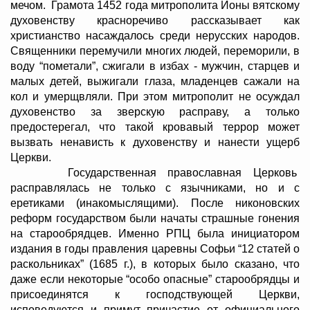
мечом. Грамота 1452 года митрополита Ионы вятскому
духовенству красноречиво рассказывает как
христианство насаждалось среди нерусских народов.
Священники перемучили многих людей, переморили, в
воду “пометали”, сжигали в избах - мужчин, старцев и
малых детей, выжигали глаза, младенцев сажали на
кол и умерщвляли. При этом митрополит не осуждал
духовенство за зверскую расправу, а только
предостерегал, что такой кровавый террор может
вызвать ненависть к духовенству и нанести ущерб
Церкви.
Государственная православная Церковь
расправлялась не только с язычниками, но и с
еретиками (инакомыслящими). После никоновских
реформ государством были начаты страшные гонения
на старообрядцев. Именно РПЦ была инициатором
издания в годы правления царевны Софьи “12 статей о
раскольниках” (1685 г.), в которых было сказано, что
даже если некоторые “особо опасные” старообрядцы и
присоединятся к господствующей Церкви,
исповедуются и примут причастие от официального