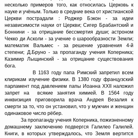
несколько примеров того, как относилась Церковь к
науке и учёным. Только в средние века от христианской
Церкви пострадали : Роджер Бэкон - за идеи
независимости науки от Церкви; Сигер Брабантский и
Боннини - за отрицание бессмертия души; астроном
Чекко ди Асколи - за учение о шарообразности Земли;
математик Вальмес - за решение уравнения 4-й
степени; Д.Бруно - за пропаганду учения Коперника;
Казимир Лыщинский - за отрицание существования
бога.
В 1163 году папа Римский запретил всем
клирикам изучение физики. В 1380 году французский
парламент под давлением папы Иоанна XXII наложил
запрет на всякие занятия химией. В 1564 году
инквизиция приговорила врача Андрея Везалия к
смерти за то, что он установил, что у мужчин и женщин
одинаковое число рёбер.
За пропаганду учения Коперника, пожизненному
домашнему заключению подвергся Галилео Галилей.
Книги, в которых утверждалось, что Земля вертится