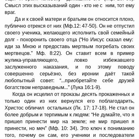
Смысл этих высказываний один - кто не с ним, тот ему
враг.
Да и к своей матери и братьям он относится плохо,
публично отрекся от них (Мф.12: 47-50). Он не отпустил
своего ученика, желающего исполнить свой семейный
долг - похоронить своего отца (“Но Иисус сказал ему:
иди за Мною и предоставь мертвым погребать своих
мертвецов.” Мф. 8:22). Он ставит всем в пример
жулика-управляющего, ловко избежавшего
заслуженного наказания, и по этому поводу
совершенно серьёзно, без иронии даёт такой
любопытный совет: “...приобретайте себе друзей
богатством неправедным...” (Лука 16:1-9).
Когда он исцелил от проказы десять прокаженных и
только один из них вернулся его поблагодарить,
Христос обличил остальных (Лк. 17: 17-18). Не стал он
более добрым и терпимым к людям: “Не думайте, что я
пришел принести мир на земле; не мир пришел я
принести, но меч” (Мф. 10: 34). Это ключ к пониманию
того, почему он сам, его ученики и последователи