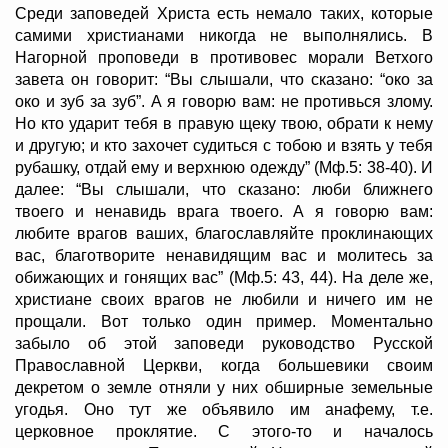
Среди заповедей Христа есть немало таких, которые
самими христианами никогда не выполнялись. В
Нагорной проповеди в противовес морали Ветхого
завета он говорит: “Вы слышали, что сказано: “око за
око и зуб за зуб”. А я говорю вам: не противься злому.
Но кто ударит тебя в правую щеку твою, обрати к нему
и другую; и кто захочет судиться с тобою и взять у тебя
рубашку, отдай ему и верхнюю одежду” (Мф.5: 38-40). И
далее: “Вы слышали, что сказано: люби ближнего
твоего и ненавидь врага твоего. А я говорю вам:
любите врагов ваших, благославляйте проклинающих
вас, благотворите ненавидящим вас и молитесь за
обижающих и гонящих вас” (Мф.5: 43, 44). На деле же,
христиане своих врагов не любили и ничего им не
прощали. Вот только один пример. Моментально
забыло об этой заповеди руководство Русской
Православной Церкви, когда большевики своим
декретом о земле отняли у них обширные земельные
угодья. Оно тут же объявило им анафему, т.е.
церковное проклятие. С этого-то и началось