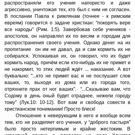
распространяли его учение напористо и даже
агрессивно, уничтожая тех, кто был с ним не согласен.
В послании Павла к римлянам (точнее - к римским
евреям) говорится о задаче христиан: “покорять вере
все народы” (Рим. 1:5). Завербовав себе учеников -
апостолов, он направлял их по весям и городам для
распространения своего учения. Однако денег на их
пропитание он им не давал, да и сам кормить их не
собирался. Успокаивая их, он говорил, что их будет
кормить народ, причём если кто-нибудь их не примет и
не накормит, то этих людей ждёт ... наказание. А вот
буквально: “...кто не примет вас и не послушает слов
ваших, то, выходя из дома или из города того,
отряхните прах от ног ваших”. “...Сказываю вам, что
Содому в день оный будет отраднее, нежели городу
тому” (Лук.10: 10-12). Вот вам и свобода совести в
христианском понимании! Просто блеск!
Отношение к неверующим в него и вообще всем
тем, кто не разделяет его учения, у “доброго пастыря”
было просто нетерпимым и крайне жестоким. В