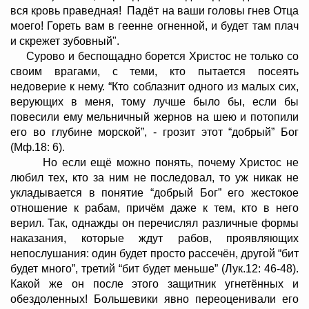
вся кровь праведная! Падёт на ваши головы гнев Отца
моего! Гореть вам в геенне огненной, и будет там плач
и скрежет зубовный".
Сурово и беспощадно борется Христос не только со
своим врагами, с теми, кто пытается посеять
недоверие к нему. “Кто соблазнит одного из малых сих,
верующих в меня, тому лучше было бы, если бы
повесили ему мельничный жернов на шею и потопили
его во глубине морской”, - грозит этот “добрый” Бог
(Мф.18: 6).
Но если ещё можно понять, почему Христос не
любил тех, кто за ним не последовал, то уж никак не
укладывается в понятие “добрый Бог” его жестокое
отношение к рабам, причём даже к тем, кто в него
верил. Так, однажды он перечислял различные формы
наказания, которые ждут рабов, проявляющих
непослушания: один будет просто рассечён, другой “бит
будет много”, третий “бит будет меньше” (Лук.12: 46-48).
Какой же он после этого защитник угнетённых и
обездоленных! Большевики явно переоценивали его