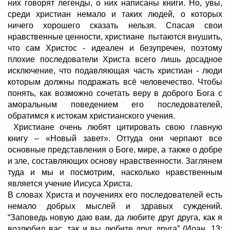
них говорят легенды, о них написаны книги. Но, увы,
среди христиан немало и таких людей, о которых
ничего хорошего сказать нельзя. Спасая свои
нравственные ценности, христиане пытаются внушить,
что сам Христос - идеален и безупречен, поэтому
плохие последователи Христа всего лишь досадное
исключение, что подавляющая часть христиан - люди
которым должны подражать всё человечество. Чтобы
понять, как возможно сочетать веру в доброго Бога с
аморальным поведением его последователей,
обратимся к истокам христианского учения.
Христиане очень любят цитировать свою главную
книгу – «Новый завет». Оттуда они черпают все
основные представления о Боге, мире, а также о добре
и зле, составляющих основу нравственности. Заглянем
туда и мы и посмотрим, насколько нравственным
является учение Иисуса Христа.
В словах Христа и поучениях его последователей есть
немало добрых мыслей и здравых суждений.
“Заповедь новую даю вам, да любите друг друга, как я
возлюбил вас, так и вы любите друг друга” (Иоан. 13: