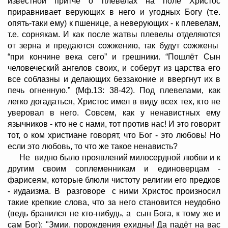
известной притче о плевелах на поле Христос
приравнивает верующих в него и угодных Богу (т.е.
опять-таки ему) к пшенице, а неверующих - к плевелам,
т.е. сорнякам. И как после жатвы плевелы отделяются
от зерна и предаются сожжению, так будут сожжены
“при кончине века сего” и грешники. “Пошлёт Сын
человеческий ангелов своих, и соберут из царства его
все соблазны и делающих беззаконие и ввергнут их в
печь огненную.” (Мф.13: 38-42). Под плевелами, как
легко догадаться, Христос имел в виду всех тех, кто не
уверовал в него. Совсем, как у ненавистных ему
язычников - кто не с нами, тот против нас! И это говорит
тот, о ком христиане говорят, что Бог - это любовь! Но
если это любовь, то что же такое ненависть?
Не видно было проявлений милосердной любви и к
другим своим соплеменникам и единоверцам -
фарисеям, которые блюли чистоту религии его предков
- иудаизма. В разговоре с ними Христос произносил
такие крепкие слова, что за него становится неудобно
(ведь бранился не кто-нибудь, а сын Бога, к тому же и
сам Бог): "Змии, порождения ехидны! Да падёт на вас