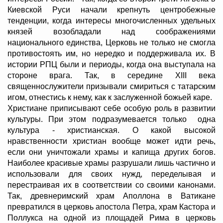
Киевской Руси начали крепнуть центробежные
тенденции, когда интересы многочисленных удельных
князей возобладали над соображениями
национального единства, Церковь не только не смогла
противостоять им, но нередко и поддерживала их. В
истории РПЦ были и периоды, когда она выступала на
стороне врага. Так, в середине XIII века
священнослужители призывали смириться с татарским
игом, отнестись к нему, как к заслуженной божьей каре.
Христиане приписывают себе особую роль в развитии
культуры. При этом подразумевается только одна
культура - христианская. О какой высокой
нравственности христиан вообще может идти речь,
если они уничтожали храмы и капища других богов.
Наиболее красивые храмы разрушали лишь частично и
использовали для своих нужд, переделывая и
перестраивая их в соответствии со своими канонами.
Так, древнеримский храм Аполлона в Ватикане
превратился в церковь апостола Петра, храм Кастора и
Поллукса на одной из площадей Рима в церковь