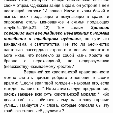
своим отцом. Однажды зайдя в храм, он устроил в нём
настоящий погром: “И вошел Иисус в храм божий и
выгнал всех продающих и покупающих в храме, и
опрокинув столы меновщиков и скамьи продающих
голубей...”(Мф.21: 12). Тем самым,
Христос
совершил акт величайшего неуважения к нормам
поведения и традициям иудаизма
, по сути акт
вандализма и святотатства. Не это ли бесчинство
настолько рассердило строгого и весьма жестокого
бога Яхве, что повлекло за собой казнь Христа на
бревне с перекладиной, по недоразумению
(невежеству) называемому крестом?
Вершиной же христианской нравственности
можно считать призыв доброго отношения к своим
врагам: “...если враг твой голоден - накорми его, если
жаждет - напои его...”. Но за этим следует продолжение,
раскрывающее всю суть христианской морали: “...ибо
делая сиё, ты собираешь ему на голову горячие
угли!...”. Найдутся ли слова, которые описали бы эту
крайнюю степень её двуличия ?