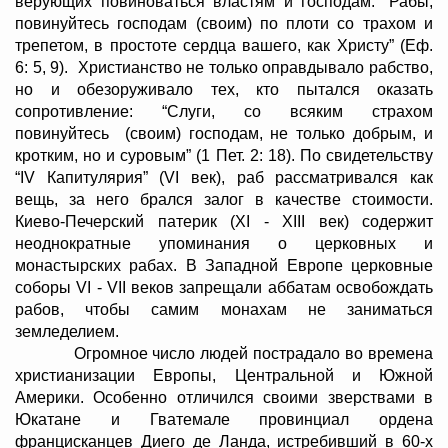
верующих повиноваться властям и господам: “Рабы,
повинуйтесь господам (своим) по плоти со трахом и
трепетом, в простоте сердца вашего, как Христу” (Еф.
6: 5, 9). Христианство не только оправдывало рабство,
но и обезоруживало тех, кто пытался оказать
сопротивление: “Слуги, со всяким страхом
повинуйтесь (своим) господам, не только добрым, и
кротким, но и суровым” (1 Пет. 2: 18). По свидетельству
“IV Капитулярия” (VI век), раб рассматривался как
вещь, за него брался залог в качестве стоимости.
Киево-Печерский патерик (XI - XIII век) содержит
неоднократные упоминания о церковных и
монастырских рабах. В Западной Европе церковные
соборы VI - VII веков запрещали аббатам освобождать
рабов, чтобы самим монахам не заниматься
земледелием.
Огромное число людей пострадало во времена
христианизации Европы, Центральной и Южной
Америки. Особенно отличился своими зверствами в
Юкатане и Гватемале провинциал ордена
францисканцев Диего де Ланда, истребивший в 60-х