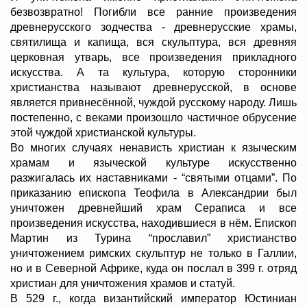
безвозвратно! Погибли все ранние произведения
древнерусского зодчества - древнерусские храмы,
святилища и капища, вся скульптура, вся древняя
церковная утварь, все произведения прикладного
искусства. А та культура, которую сторонники
христианства называют древнерусской, в основе
является привнесённой, чуждой русскому народу. Лишь
постепенно, с веками произошло частичное обрусение
этой чуждой христианской культуры.
Во многих случаях ненависть христиан к языческим
храмам и языческой культуре искусственно
разжигалась их наставниками - “святыми отцами”. По
приказанию епископа Теофила в Александрии был
уничтожен древнейший храм Сераписа и все
произведения искусства, находившиеся в нём. Епископ
Мартин из Турина “прославил” христианство
уничтожением римских скульптур не только в Галлии,
но и в Северной Африке, куда он послал в 399 г. отряд
христиан для уничтожения храмов и статуй.
В 529 г., когда византийский император Юстиниан