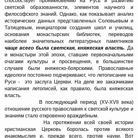
способствует проникновению на Русь и развитию
светской образованности, элементов научного и
философского знаний. Однако, как показывает анализ
исторических данных представленных Соловьевым и
Татищевым, инициатором создания школ и училищ,
основания монастырских библиотек, переводов
наиболее значительных литературных памятников
чаще всего была светская, княжеская власть
. Да
и монастыри этой эпохи, ставшие первоначальными
очагами культуры и просвещения, в большинстве
случаев были княжеско-боярскими. Православные
идеологи постоянно подчеркивают, что летописание на
Руси - это заслуга Церкви. На деле же заказчиками
написания летописей, как правило, была княжеская
власть.
В последующий период (XV-XVII века)
отношение русского православия к светской культуре и
знаниям стало откровенно враждебным.
На протяжении всей своей истории
христианская Церковь боролась против всякого
инакомыслия и, прежде всего, против науки. Вот