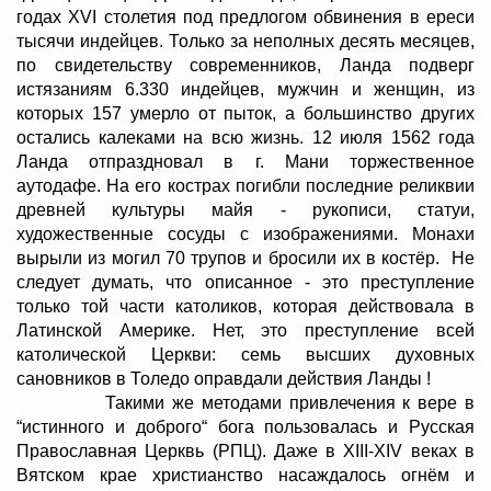
годах XVI столетия под предлогом обвинения в ереси
тысячи индейцев. Только за неполных десять месяцев,
по свидетельству современников, Ланда подверг
истязаниям 6.330 индейцев, мужчин и женщин, из
которых 157 умерло от пыток, а большинство других
остались калеками на всю жизнь. 12 июля 1562 года
Ланда отпраздновал в г. Мани торжественное
аутодафе. На его кострах погибли последние реликвии
древней культуры майя - рукописи, статуи,
художественные сосуды с изображениями. Монахи
вырыли из могил 70 трупов и бросили их в костёр. Не
следует думать, что описанное - это преступление
только той части католиков, которая действовала в
Латинской Америке. Нет, это преступление всей
католической Церкви: семь высших духовных
сановников в Толедо оправдали действия Ланды !
Такими же методами привлечения к вере в
“истинного и доброго“ бога пользовалась и Русская
Православная Церквь (РПЦ). Даже в XIII-XIV веках в
Вятском крае христианство насаждалось огнём и