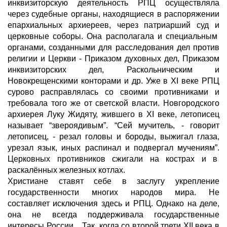
инквизиторскую деятельность РПЦ осуществляла
через судебные органы, находящиеся в распоряжении
епархиальных архиереев, через патриарший суд и
церковные соборы. Она располагала и специальным
органами, созданными для расследования дел против
религии и Церкви - Приказом духовных дел, Приказом
инквизиторских дел, Раскольническим и
Новокрещенскими конторами и др. Уже в XI веке РПЦ
сурово расправлялась со своими противниками и
требовала того же от светской власти. Новгородского
архиерея Луку Жидяту, жившего в XI веке, летописец
называет “звероядивым”. “Сей мучитель, - говорит
летописец, - резал головы и бороды, выжигал глаза,
урезал язык, иных распинал и подвергал мучениям”.
Церковных противников сжигали на кострах и в
раскалённых железных котлах.
Христиане ставят себе в заслугу укрепление
государственности многих народов мира. Не
составляет исключения здесь и РПЦ. Однако на деле,
она не всегда поддерживала государственные
интересы России. Так, когда со второй трети XII века в