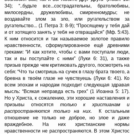
34); “..будьте все...сострадательны, братолюбивы,
милосердны, дружелюбивы, смиренномудры; не
воздавайте злом за зло, или ругательством за
ругательство... (1 Петра 3: 8-9); “Просящему у тебя дай
и от хотящего занять у тебя не отвращайся” (Мф. 5:43).
К ним относится и так называемое золотое правило
нравственности, сформулированное ещё древними
греками: “И как хотите, чтобы с вами поступали люди,
так и вы поступайте с ними” (Луки 6: 31), а также
призыв прежде чем критиковать другого, посмотреть на
себя: “Что ты смотришь на сучек в глазу брата твоего, а
бревна в твоём глазе не чувствуешь (Луки 6: 41). Ко
всем эпохам и народам подходит следующая здравая
мысль: “Всякая неправда есть грех” (1 Иоанна 5: 17).
Но у Христа, к сожалению, эти хорошие наставления и
призывы относятся
только к христианам и
распространяются только на них.
К остальным
отношение не только не доброе, но злое и даже
враждебное. На них христианские нормы
нравственности не распространяются. В этом Христос