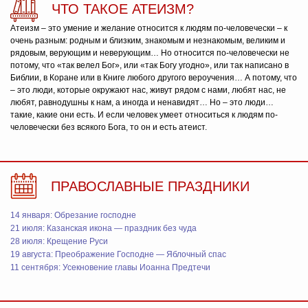
ЧТО ТАКОЕ АТЕИЗМ?
Атеизм – это умение и желание относится к людям по-человечески – к
очень разным: родным и близким, знакомым и незнакомым, великим и
рядовым, верующим и неверующим… Но относится по-человечески не
потому, что «так велел Бог», или «так Богу угодно», или так написано в
Библии, в Коране или в Книге любого другого вероучения… А потому, что
– это люди, которые окружают нас, живут рядом с нами, любят нас, не
любят, равнодушны к нам, а иногда и ненавидят… Но – это люди…
такие, какие они есть. И если человек умеет относиться к людям по-
человечески без всякого Бога, то он и есть атеист.
ПРАВОСЛАВНЫЕ ПРАЗДНИКИ
14 января: Обрезание господне
21 июля: Казанская икона — праздник без чуда
28 июля: Крещение Руси
19 августа: Преображение Господне — Яблочный спас
11 сентября: Усекновение главы Иоанна Предтечи