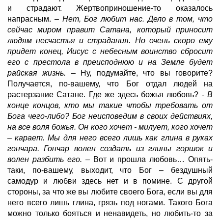
и страдают. Жертвоприношение-то оказалось
напрасным.
– Нет, Бог любит нас. Дело в том, что
сейчас миром правит Сатана, который приносит
людям несчастья и страдания. Но очень скоро ему
придет конец, Иисус с небесным воинство сбросит
его с престола в преисподнюю и на Земле будет
райская жизнь.
– Ну, подумайте, что вы говорите?
Получается, по-вашему, что Бог отдал людей на
растерзание Сатане. Где же здесь божья любовь?
- В
конце концов, кто мы такие чтобы требовать от
Бога чего-либо? Бог неисповедим в своих действиях,
на все воля божья. Он кого хочет - милует, кого хочет
– карает. Мы для него всего лишь как глина в руках
гончара. Гончар волен создать из глины горшок и
волен разбить его. –
Вот и прошла любовь… Опять-
таки, по-вашему, выходит, что Бог – бездушный
самодур и любви здесь нет и в помине. С другой
стороны, за что же вы любите своего Бога, если вы для
него всего лишь глина, грязь под ногами. Такого Бога
можно только бояться и ненавидеть, но любить-то за