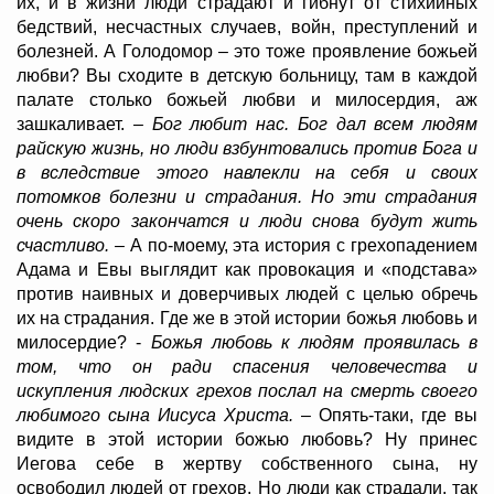
их, и в жизни люди страдают и гибнут от стихийных
бедствий, несчастных случаев, войн, преступлений и
болезней. А Голодомор – это тоже проявление божьей
любви? Вы сходите в детскую больницу, там в каждой
палате столько божьей любви и милосердия, аж
зашкаливает.
– Бог любит нас. Бог дал всем людям
райскую жизнь, но люди взбунтовались против Бога и
в вследствие этого навлекли на себя и своих
потомков болезни и страдания. Но эти страдания
очень скоро закончатся и люди снова будут жить
счастливо.
– А по-моему, эта история с грехопадением
Адама и Евы выглядит как провокация и «подстава»
против наивных и доверчивых людей с целью обречь
их на страдания. Где же в этой истории божья любовь и
милосердие? -
Божья любовь к людям проявилась в
том, что он ради спасения человечества и
искупления людских грехов послал на смерть своего
любимого сына Иисуса Христа.
– Опять-таки, где вы
видите в этой истории божью любовь? Ну принес
Иегова себе в жертву собственного сына, ну
освободил людей от грехов. Но люди как страдали, так