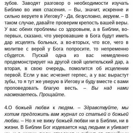
зубов. Заводят разговор о необходимости изучать
Библию во имя спасения. – Вы, значит, искренне и
сильно веруете в Иегову?
- Да, безусловно, веруем.
– В
таком случае, давайте проверим крепость вашей веры.
У вас обеих проблемы со здоровьем, а в Библии, во-
первых, сказано, что уверовавшие в Бога будут иметь
дар исцелять больных, а во-вторых, что все, чего в
молитве с верой у Бога попросите, то непременно
сбудется. Пускай одна из вас немедленно
продемонстрирует на другой свой целительский дар, а
вторая, в свою очередь, помолится об исцелении
первой. Если у вас исчезнет герпес, а у вас вырастут
зубы, то я тут же уверую в Иегову и буду вместе с вами
проповедовать благую весть.
– Вы над нами
насмехаетесь. Прощайте.
4.О божьей любви к людям.
– Здравствуйте, мы
хотим предложить вам журнал со статьей о божьей
любви.
– Но я не вижу божьей любви ни в Библии, ни в
жизни. В Библии Бог издевается над людьми и убивает