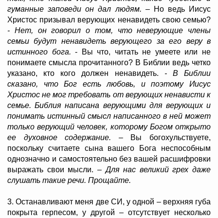
гуманные заповеди он дал людям.
– Но ведь Иисус
Христос призывал верующих ненавидеть свою семью?
- Нет, он говорил о том, что неверующие члены
семьи будут ненавидеть верующего за его веру в
истинного бога.
- Вы что, читать не умеете или не
понимаете смысла прочитанного? В Библии ведь четко
указано, кто кого должен ненавидеть.
- В Библии
сказано, что Бог есть любовь, и поэтому Иисус
Христос не мог требовать от верующих ненависти к
семье. Библия написана верующими для верующих и
понимать истинный смысл написанного в ней может
только верующий человек, которому Богом открыто
ее духовное содержание.
– Вы богохульствуете,
поскольку считаете сына вашего Бога неспособным
однозначно и самостоятельно без вашей расшифровки
выражать свои мысли.
– Для нас великий грех даже
слушать такие речи.
Прощайте.
3. Останавливают меня две СИ, у одной – верхняя губа
покрыта герпесом, у другой – отсутствует несколько