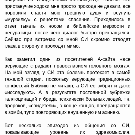
приставучие ходоки мне просто прохода не давали, все
норовили спасти мою грешную душу и всунуть
«мурзилку» с рецептами спасения. Приходилось в
ответ тыкать их носом в библейские мерзости и
несуразицы, после чего диалог быстро прекращался.
Сейчас при встречах со мной СИ скромно отводят
глаза в сторону и проходят мимо.
Как заметил один из посетителей А-сайта «все
верующие страдают православием головного мозга».
На мой взгляд, у СИ эта болезнь протекает в самой
тяжелой стадии, поскольку верующие традиционных
конфессий Библию не читают, а СИ ее зубрят и даже
«исследуют». А в результате постоянной зубрежки
галлюцинаций и бреда психически больных людей, т.н.
пророков, «свидетели», в конце концов, превращаются
в зомби, тупо повторяющих внушенную им ахинею.
Вот несколько эпизодов из общения со СИ,
показывающие уровень их здравомыслия.