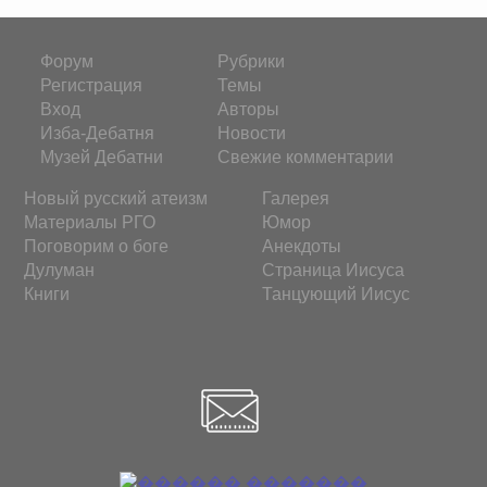
Форум
Рубрики
Регистрация
Темы
Вход
Авторы
Изба-Дебатня
Новости
Музей Дебатни
Свежие комментарии
Новый русский атеизм
Галерея
Материалы РГО
Юмор
Поговорим о боге
Анекдоты
Дулуман
Страница Иисуса
Книги
Танцующий Иисус