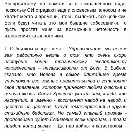
Воспроизвожу по памяти и в сокращенном виде,
поскольку СИ страдают еще и словесным поносом и не
хватит места и времени, чтобы выложить все целиком.
Если будут читать это мои бывшие собеседники, то
пусть простят меня за возможные неточности в
изложении сказанного ими.
1. О близком конце света.
– Здравствуйте, мы несем
вам радостную весть о том, что очень скоро
наступит конец трагическому эксперименту
человечества – независимости от Бога. В Библии
сказано, что Иегова в самое ближайшее время
уничтожит все земные правительства и установит
свое правление, которое принесет людям счастье и
вечную жизнь. Иисус Христос указал нам, когда это
наступит, а именно - восстанет народ на народ, и
царство на царство, будут землетрясения и другие
стихийные бедствия. Но самый главный признак -
проповедано будет Евангелие всем народам, и тогда
придет конец всему.
– Да, про войны и катастрофы –