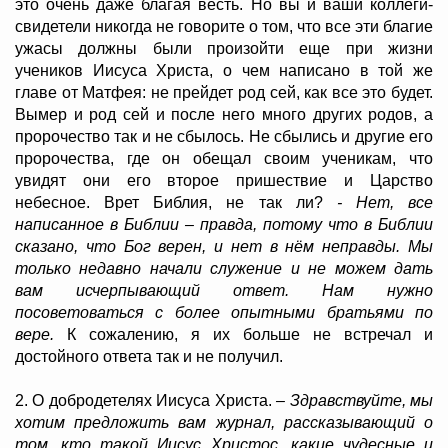
это очень даже благая весть. Но вы и ваши коллеги-
свидетели никогда не говорите о том, что все эти благие
ужасы должны были произойти еще при жизни
учеников Иисуса Христа, о чем написано в той же
главе от Матфея: не прейдет род сей, как все это будет.
Вымер и род сей и после него много других родов, а
пророчество так и не сбылось. Не сбылись и другие его
пророчества, где он обещал своим ученикам, что
увидят они его второе пришествие и Царство
небесное. Врет Библия, не так ли?
- Нет, все
написанное в Библии – правда, потому что в Библии
сказано, что Бог верен, и нет в нём неправды. Мы
только недавно начали служение и не можем дать
вам исчерпывающий ответ. Нам нужно
посоветоваться с более опытными братьями по
вере.
К сожалению, я их больше не встречал и
достойного ответа так и не получил.
2. О добродетелях Иисуса Христа.
– Здравствуйте, мы
хотим предложить вам журнал, рассказывающий о
том, кто такой Иисус Христос, какие чудесные и