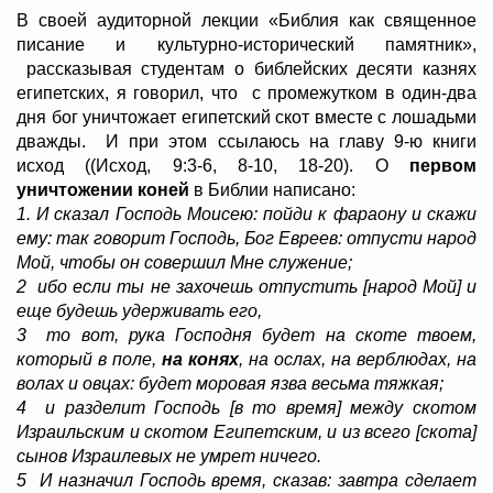
В своей аудиторной лекции «Библия как священное
писание и культурно-исторический памятник»,
рассказывая студентам о библейских десяти казнях
египетских, я говорил, что с промежутком в один-два
дня бог уничтожает египетский скот вместе с лошадьми
дважды. И при этом ссылаюсь на главу 9-ю книги
исход ((Исход, 9:3-6, 8-10, 18-20). О
первом
уничтожении коней
в Библии написано:
1. И сказал Господь Моисею: пойди к фараону и скажи
ему: так говорит Господь, Бог Евреев: отпусти народ
Мой, чтобы он совершил Мне служение;
2 ибо если ты не захочешь отпустить [народ Мой] и
еще будешь удерживать его,
3 то вот, рука Господня будет на скоте твоем,
который в поле,
на конях
, на ослах, на верблюдах, на
волах и овцах: будет моровая язва весьма тяжкая;
4 и разделит Господь [в то время] между скотом
Израильским и скотом Египетским, и из всего [скота]
сынов Израилевых не умрет ничего.
5 И назначил Господь время, сказав: завтра сделает