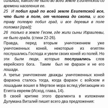
сильный, какого не было во всей земле Египетской со
времени населения ее.
25 И
побил град по всей земле Египетской все,
что было в поле, от человека до скота
, и всю
траву полевую побил град, и все деревья в поле
поломал [град];
26 только в земле Гесем, где жили сыны Израилевы,
не было града.
(стихи 22-26).
Правда, перед вторым уничтожением уже
уничтоженных коней, некоторые из египтян
послушались Господа и увели своих коней из полей. Но
эти были люди, которые
послушались
слов
еврейского бога. Таким был не фараон и не его
лошади.
А третье уничтожение дважды уничтоженных коней
фараона сталось тогда, когда фараон с войском и
лошадьми вошел в Мертвое мора вслед убегающим из
Египта евреям (Исход, глава, 14).
В своей критике этого фрагмента в изложении
Дулумана Виталий пишет всего два предложения: