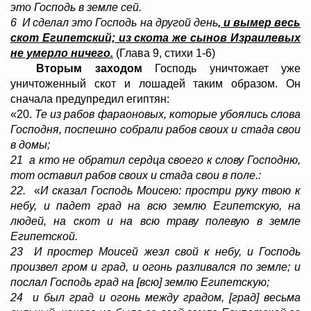
это Господь в земле сей.
6 И сделал это Господь на другой день
, и вымер весь
скот Египетский; из скота же сынов Израилевых
не умерло ничего.
(Глава 9, стихи 1-6)
Вторым заходом
Господь
уничтожает уже
уничтоженный скот и лошадей таким образом. Он
сначала предупредил египтян:
«20.
Те из рабов фараоновых, которые убоялись слова
Господня, поспешно собрали рабов своих и стада свои
в домы;
21 а кто не обратил сердца своего к слову Господню,
тот оставил рабов своих и стада свои в поле.:
22.
«
И сказал Господь Моисею: простри руку твою к
небу, и падет град на всю землю Египетскую, на
людей, на скот и на всю траву полевую в земле
Египетской.
23 И простер Моисей жезл свой к небу, и Господь
произвел гром и град, и огонь разливался по земле; и
послал Господь град на [всю] землю Египетскую;
24 и был град и огонь между градом, [град] весьма