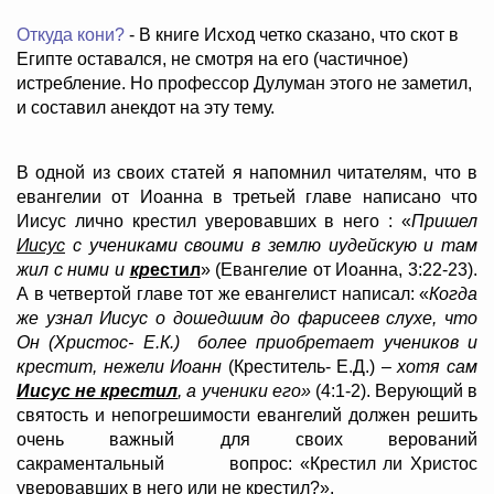
Откуда кони?
- В книге Исход четко сказано, что скот в
Египте оставался, не смотря на его (частичное)
истребление. Но профессор Дулуман этого не заметил,
и составил анекдот на эту тему.
В одной из своих статей я напомнил читателям, что в
евангелии от Иоанна в третьей главе написано что
Иисус лично крестил уверовавших в него : «
Пришел
Иисус
с учениками своими в землю иудейскую и там
жил с ними и
кр
естил
» (Евангелие от Иоанна, 3:22-23).
А в четвертой главе тот же евангелист написал: «
Когда
же узнал Иисус о дошедшим до фарисеев слухе, что
Он (Христос- Е.К.) более приобретает учеников и
крестит, нежели Иоанн
(Креститель- Е.Д.) –
хотя сам
Иисус не крестил
, а ученики его»
(4:1-2). Верующий в
святость и непогрешимости евангелий должен решить
очень важный для своих верований
сакраментальный вопрос: «Крестил ли Христос
уверовавших в него или не крестил?».