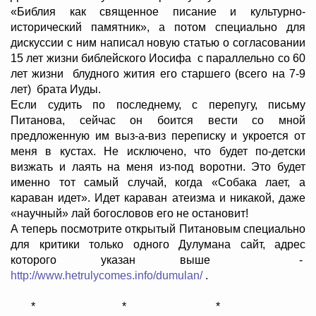
«Библия как священное писание и культурно-
исторический памятник», а потом специально для
дискуссии с ним написал новую статью о согласовании
15 лет жизни библейского Иосифа с параллельно со 60
лет жизни блудного жития его старшего (всего на 7-9
лет) брата Иуды.
Если судить по последнему, с перепугу, письму
Питанова, сейчас он боится вести со мной
предложенную им выз-а-виз переписку и укроется от
меня в кустах. Не исключено, что будет по-детски
визжать и лаять на меня из-под воротни. Это будет
именно тот самый случай, когда «Собака лает, а
караван идет». Идет караван атеизма и никакой, даже
«научный» лай богословов его не остановит!
А теперь посмотрите открытый Питановым специально
для критики только одного Дулумана сайт, адрес
которого указан выше -
http://www.hetrulycomes.info/dumulan/
.
* * *