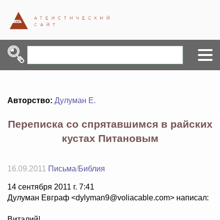
Авторство:
Дулуман Е.
Переписка со спрятавшимся в райских
кустах Питановым
16.09.2011
Письма
/
Библия
14 сентября 2011 г. 7:41
Дулуман Евграф <dylyman9@voliacable.com> написал:
Виталий!