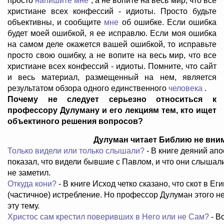
просто
напишите мне
, а не вопите на весь мир, что все
христиане всех конфессий - идиоты. Просто будьте
объективны, и сообщите
мне
об ошибке. Если ошибка
будет моей ошибкой, я ее исправлю. Если моя ошибка
на самом деле окажется вашей ошибкой, то исправьте
просто свою ошибку, а не вопите на весь мир, что все
христиане всех конфессий - идиоты. Помните, что сайт
и весь материал, размещенный на нем, является
результатом обзора одного единственного
человека
.
Почему не следует серьезно относиться к
профессору Дулуману и его лекциям тем, кто ищет
объектиного решения вопросов?
Дулуман читает Библию не вни
Только видели или только слышали?
- В книге деяний ап
показал, что видели бывшие с Павлом, и что они слышал
не заметил.
Откуда кони?
- В книге Исход четко сказано, что скот в Ег
(частичное) истребление. Но профессор Дулуман этого не
эту тему.
Христос сам крестил поверивших в Него или не Сам?
- В