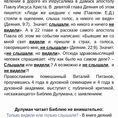
явлении в дороге из Иерусалима в Дамаск апостолу
Павлу Иисуса Христа. В девятой глава Деяния об этом
пишется: «Люди же шедшие с ним (Павлом- Е.Д.)
стояли в оцепении, слыша голос, а никого не видя»
(Деяния, 9:7). Значит:
слышали
, но никого и ничего
не
видели
». А в 22 главе в рассказе самого апостола
Павла об этом же событии написано: «Бывшие же со
мной свет
видели
и пришли в страх, а голоса,
говорившего мне
, не слышали
» (Деяние, 22:9). Значит:
«
не слышали
, но
видели
». Отсюда здравомыслящий
человек спрашивает: «Ну как было на самом деле? –
Слышали
или
видели
? А возможно и
не слышали
, и
не видели
?!
Православием помешанный Виталий Питанов,
проучившись 4 года в духовной семинарии и 4 года в
духовной академии, выступил с публичной критикой,
«искажающего» Библию Дулумана, с заявлением:
Дулуман читает Библию не внимательно:
Только видели или только слышали?
- В книге деяний