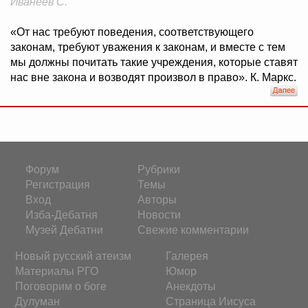
Иванеев С.
«От нас требуют поведения, соответствующего
законам, требуют уважения к законам, и вместе с тем
мы должны почитать такие учреждения, которые ставят
нас вне закона и возводят произвол в право». К. Маркс.
Форум
Рубрики
Регистрация
Темы
Вход
Авторы
Изба-Дебатня
Новости
Музей Дебатни
Свежие комментарии
Новый русский атеизм
Галерея
Материалы РГО
Юмор
Поговорим о боге
Анекдоты
Дулуман
Страница Иисуса