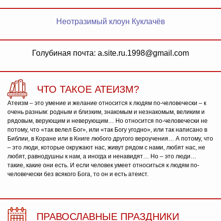
Неотразимый клоун Куклачёв
Голубиная почта: a.site.ru.1998@gmail.com
ЧТО ТАКОЕ АТЕИЗМ?
Атеизм – это умение и желание относится к людям по-человечески – к
очень разным: родным и близким, знакомым и незнакомым, великим и
рядовым, верующим и неверующим… Но относится по-человечески не
потому, что «так велел Бог», или «так Богу угодно», или так написано в
Библии, в Коране или в Книге любого другого вероучения… А потому, что
– это люди, которые окружают нас, живут рядом с нами, любят нас, не
любят, равнодушны к нам, а иногда и ненавидят… Но – это люди…
такие, какие они есть. И если человек умеет относиться к людям по-
человечески без всякого Бога, то он и есть атеист.
ПРАВОСЛАВНЫЕ ПРАЗДНИКИ