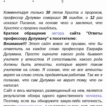
* * ?
Комментируя только
30
ляпов Христа и пророков,
профессор Дулуман совершил
36
ошибок, и
12
раз
исказил Писание, на основе чего и заключил, что
Христос и пророки ошиблись.
Краткое обращение
автора
сайта "Ответы
профессору Дулуману" к посетителю:
Внимание!!!
Этот сайт вовсе не призван, что бы
ответить на каждое слово профессора Евграфа
Дулумана. Просто оцените какого рода бывают
учителя у атеистов. И сопоставьте, какого рода
должны быть атеисты, которые верят таким
учителям на слово. Я сознаю, что не все атеисты
верят на слово столь предвзятым работам. Так же я
полагаю, что сам Дулуман не верит тому, что он
написал.
Сайт и весь материал, размещенный на нем, является
результатом обзора одного единственного
человека
.
Поэтому, если вы обнаружите какую-либо неточность,