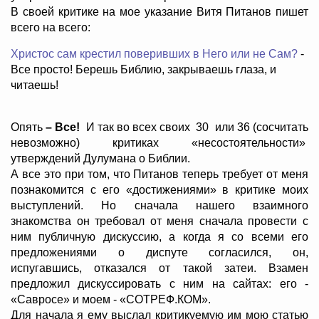
В своей критике на мое указание Витя Питанов пишет
всего на всего:
Христос сам крестил поверивших в Него или не Сам?
-
Все просто! Берешь Библию, закрываешь глаза, и
читаешь!
Опять
– Все!
И так во всех своих 30 или 36 (сосчитать
невозможно) критиках «несостоятельности»
утверждений Дулумана о Библии.
А все это при том, что Питанов теперь требует от меня
познакомится с его «достижениями» в критике моих
выступлений. Но сначала нашего взаимного
знакомства он требовал от меня сначала провести с
ним публичную дискуссию, а когда я со всеми его
предложениями о диспуте согласился, он,
испугавшись, отказался от такой затеи. Взамен
предложил дискуссировать с ним на сайтах: его -
«Савросе» и моем - «СОТРЕФ.КОМ».
Для начала я ему выслал критикуемую им мою статью