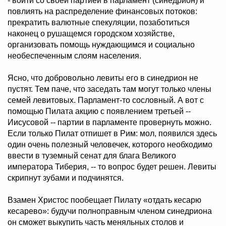
- войти со своей партией в парламент (синедрион) и
повлиять на распределение финансовых потоков:
прекратить валютные спекуляции, позаботиться
наконец о рушащемся городском хозяйстве,
организовать помощь нуждающимся и социально
необеспеченным слоям населения.
Ясно, что добровольно левиты его в синедрион не
пустят. Тем паче, что заседать там могут только члены
семей левитовых. Парламент-то сословный. А вот с
помощью Пилата акцию с появлением третьей --
Иисусовой -- партии в парламенте провернуть можно.
Если только Пилат отпишет в Рим: мол, появился здесь
один очень полезный человечек, которого необходимо
ввести в туземный сенат для блага Великого
императора Тиберия, -- то вопрос будет решен. Левиты
скрипнут зубами и подчинятся.
Взамен Христос пообещает Пилату «отдать кесарю
кесарево»: будучи полноправным членом синедриона
он сможет выкупить часть меняльных столов и