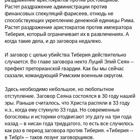
Растет раздражение администрации против
финансовых спекуляций фарисеев, отнюдь не
способствующих укреплению денежной единицы Рима.
Растет раздражение аристократов против императора
Тиберия, который ограничивает их в развлечениях. А
когда такие дела, и до заговора недалеко.
И заговор с целью убийства Тиберия действительно
случается. Во главе заговора некто Луций Элий Сеян --
префект преторианской гвардии. Как бы мы сейчас
сказали, командующий Римским военным округом.
Здесь необходимо небольшое, но любопытное
отступление. Заговор Сеяна состоялся в 30 году нашей
эры. Раньше считалось, что Христа распяли в 33 году
н.э., когда ему стукнуло 33 года. Но современные
богословы и историки отодвигают эту дату на три года
назад -- в нисан года тридцатого, то есть все случилось
как раз в период заговора против Тиберия. «Тиберия --
в Тибр!» -- таков лозунг заговорщиков.