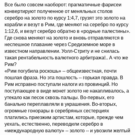
Все было совсем наоборот: прагматичные фарисеи
конвертируют полученное от меняльных столов
серебро на золото по курсу 1:4,7, грузят это золото на
корабли и везут в Рим, где меняют на серебро по курсу
1:12,6, и везут серебро обратно в «родные палестины».
Где снова меняют на золото и вновь отправляются в
неспешное плавание через Средиземное море в
известном направлении. Уолл-Стриту и не снилась
такая рентабельность валютного арбитража!.. А что же
Рим?
«Рим погубила роскошь» -- общеизвестная, почти
пошлая фраза. Но эта пошлость -- горькая правда. В
Рим исправно поступали налоги из провинций. Но
поступающее в виде монет золото не накапливалось, а
утекало как песок сквозь пальцы. Во-первых, его
банально переплавляли в украшения. Во-вторых,
огромные гонорары в серебряных сестерциях
платились приезжим артистам, которые, прежде чем
уехать, естественно, переводили серебро в
«международную валюту» -- золото -- и увозили желтый