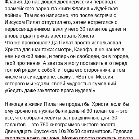
Флавия. До нас дошел древнерусский перевод с
арамейского варианта книги Флавия «Иудейская
война». Там ясно написано, что после встречи с
Иисусом Пилат отпустил его, затем встретился с
первосвященником, взял у него 30 талантов денег и
вновь отдал приказ арестовать Христа.
Что же произошло? Да Пилат просто использовал
Христа для шантажа: смотри, Каиафа, я не нашел в
нем никакой вины, и теперь он свободен, он в городе,
твой противник. А завтра я могу поставить его перед
толпой рядом с собой, и тогда его сторонники, в том
числе и в синедрионе, скажут: «Вот он, Мессия,
которого мы ждали, своей мудростью сумевший
убедить даже заклятого врага иудеев!»
Никогда в жизни Пилат не продал бы Христа, если бы
ему срочно не нужны были деньги! 30 талантов -- это
все, что собрали левиты за праздничные дни. 30
талантов -- это 780 килограммов чистого золота.
Двенадцать брусочков 10х20х50 сантиметров. Годовая
зарплата всего легиона. Можно просто показать золото