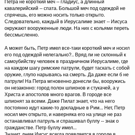
Петра не короткий меч -- гладиус, а длинный
кавалерийский -- спата. Большой меч под одеждой не
спрячешь, его можно носить только открыто.
Следовательно, каждый в Иерусалиме знает -- Иисуса
окружают вооруженные люди. На них с кольями переть
бессмысленно.
А может быть, Петр имел все-таки короткий меч и носил
его под одеждой нелегально?.. Вряд ли не склонный к
самоубийству человек в праздничном Иерусалиме, где
на каждом шагу римские патрули, будет таскать с собой
оружие, глупо нарываясь на смерть. Да даже если б не
патрули! На Петра мгновенно донесли бы, вооружись
он незаконно: город полон шпионов и стукачей, а у
Христа и апостолов много врагов. В городе все
шпионят за всеми. Даже Пилат знает, что на него
постоянно идут какие-то докладные в Рим... Нет, Петр
носил меч открыто, и наверняка его на улице не раз
останавливал патруль и спрашивал буллу -- знак о
гражданстве. Петр буллу имел...
Значит, днем Иисус всегда появляется в городе в