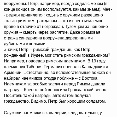
вооружены. Петр, например, всегда ходил с мечом (в
конце концов он им воспользуется, как мы знаем). Меч -
- редкая привилегия: ходить с оружием разрешено
только римским гражданам -- это их неотъемлемое
право в отличие от неграждан. Туземцам за ношение
оружия -- смерть через распятие. Даже храмовая
стража синедриона вооружена деревянными
дубинками и кольями.
Значит, Петр -- римский гражданин. Как Петр,
рожденный в Иудее, мог стать римским гражданином?
Например, повоевав римским наемником. В 19 году
племянник Тиберия Германик воевал в Каппадокии и
Армении. Естественно, во вспомогательные войска он
набирал наемников откуда поближе -- с Востока.
Наемникам за особые заслуги перед Римом давали
награду -- Крепостной венок или Гражданский венок.
Носитель такой награды автоматом получал
гражданство. Видимо, Петр был хорошим солдатом.
Служили наемники в кавалерии, следовательно, у