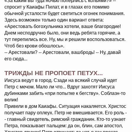
«За каким вы туда ночью поперлись с кольями?» --
спросит у Каиафы Пилат, и в глазах его помимо
обычной усталости будет светиться огонек понимания.
Здесь возможен только один вариант ответа:
«Арестовать богохульника хотели, ваше благородие!
Днем несподручно было, они ведь ребята горячие, а
тут перепились все. Ну, мы и решили воспользоваться.
Чтоб без крови обошлось».
-- Арестовали? -- Арестовали, вашбродь! -- Ну, давай
его сюда...
ТРИЖДЫ НЕ ПРОПОЕТ ПЕТУХ...
Иисуса ведут в город. Сзади на всякий случай идет
Петр с мечом. Мало ли что... Вдруг захотят Иисуса
дубинками забить «при попытке к бегству». Соблазн-то
велик!
Привели в дом Каиафы. Ситуация накаляется. Христос
получает пару оплеух. Петр не вмешивается. Его роль -
- главный свидетель, римский гражданин. Кто-то узнает
Петра, показывает пальцем: да он, блин, сам апостол,