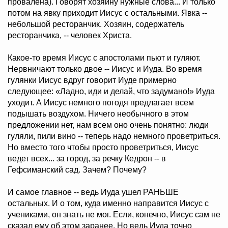
провалена). Говорят хозяину нужные слова... И только
потом на явку приходит Иисус с остальными. Явка --
небольшой ресторанчик. Хозяин, содержатель
ресторанчика, -- человек Христа.
Какое-то время Иисус с апостолами пьют и гуляют.
Нервничают только двое -- Иисус и Иуда. Во время
гулянки Иисус вдруг говорит Иуде примерно
следующее: «Ладно, иди и делай, что задумано!» Иуда
уходит. А Иисус немного погодя предлагает всем
подышать воздухом. Ничего необычного в этом
предложении нет, нам всем оно очень понятно: люди
гуляли, пили вино -- теперь надо немного проветриться.
Но вместо того чтобы просто проветриться, Иисус
ведет всех... за город, за речку Кедрон -- в
Гефсиманский сад. Зачем? Почему?
И самое главное -- ведь Иуда ушел РАНЬШЕ
остальных. И о том, куда именно направится Иисус с
учениками, он знать не мог. Если, конечно, Иисус сам не
сказал ему об этом заранее. Но ведь Иуда точно