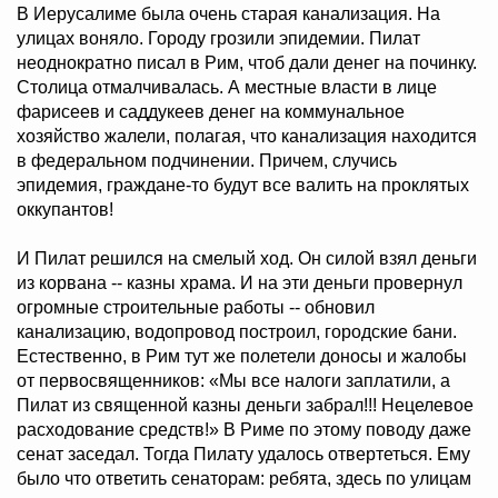
В Иерусалиме была очень старая канализация. На
улицах воняло. Городу грозили эпидемии. Пилат
неоднократно писал в Рим, чтоб дали денег на починку.
Столица отмалчивалась. А местные власти в лице
фарисеев и саддукеев денег на коммунальное
хозяйство жалели, полагая, что канализация находится
в федеральном подчинении. Причем, случись
эпидемия, граждане-то будут все валить на проклятых
оккупантов!
И Пилат решился на смелый ход. Он силой взял деньги
из корвана -- казны храма. И на эти деньги провернул
огромные строительные работы -- обновил
канализацию, водопровод построил, городские бани.
Естественно, в Рим тут же полетели доносы и жалобы
от первосвященников: «Мы все налоги заплатили, а
Пилат из священной казны деньги забрал!!! Нецелевое
расходование средств!» В Риме по этому поводу даже
сенат заседал. Тогда Пилату удалось отвертеться. Ему
было что ответить сенаторам: ребята, здесь по улицам