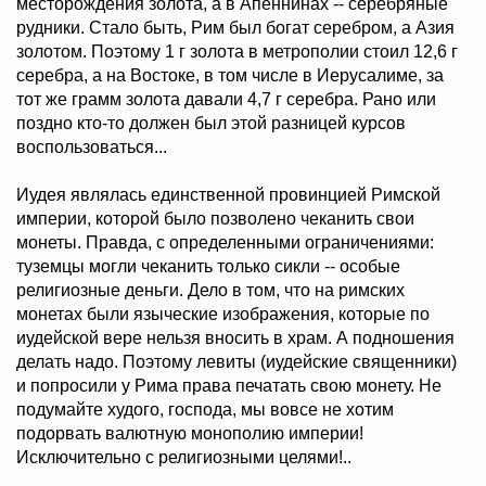
месторождения золота, а в Апеннинах -- серебряные
рудники. Стало быть, Рим был богат серебром, а Азия
золотом. Поэтому 1 г золота в метрополии стоил 12,6 г
серебра, а на Востоке, в том числе в Иерусалиме, за
тот же грамм золота давали 4,7 г серебра. Рано или
поздно кто-то должен был этой разницей курсов
воспользоваться...
Иудея являлась единственной провинцией Римской
империи, которой было позволено чеканить свои
монеты. Правда, с определенными ограничениями:
туземцы могли чеканить только сикли -- особые
религиозные деньги. Дело в том, что на римских
монетах были языческие изображения, которые по
иудейской вере нельзя вносить в храм. А подношения
делать надо. Поэтому левиты (иудейские священники)
и попросили у Рима права печатать свою монету. Не
подумайте худого, господа, мы вовсе не хотим
подорвать валютную монополию империи!
Исключительно с религиозными целями!..