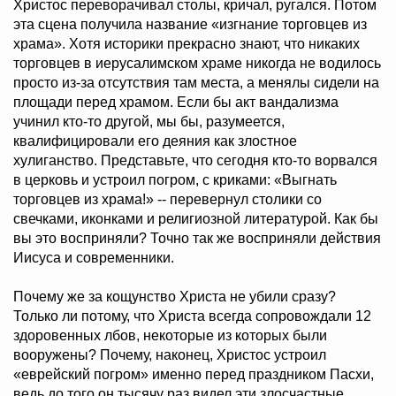
Христос переворачивал столы, кричал, ругался. Потом
эта сцена получила название «изгнание торговцев из
храма». Хотя историки прекрасно знают, что никаких
торговцев в иерусалимском храме никогда не водилось
просто из-за отсутствия там места, а менялы сидели на
площади перед храмом. Если бы акт вандализма
учинил кто-то другой, мы бы, разумеется,
квалифицировали его деяния как злостное
хулиганство. Представьте, что сегодня кто-то ворвался
в церковь и устроил погром, с криками: «Выгнать
торговцев из храма!» -- перевернул столики со
свечками, иконками и религиозной литературой. Как бы
вы это восприняли? Точно так же восприняли действия
Иисуса и современники.
Почему же за кощунство Христа не убили сразу?
Только ли потому, что Христа всегда сопровождали 12
здоровенных лбов, некоторые из которых были
вооружены? Почему, наконец, Христос устроил
«еврейский погром» именно перед праздником Пасхи,
ведь до того он тысячу раз видел эти злосчастные