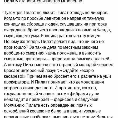
Пилату становится известно мгновенно.
Туземцев Пилат не любит. Пилат отнюдь не либерал.
Когда-то по просьбе левитов он направил тяжелую
конницу на сборище людей, слушавших на пригорке
очередного бродячего проповедника по имени Февда,
смущающего умы. Конница растоптала туземцев.
Почему же теперь Пилат делает вид, что ничего не
произошло? За такие дела по местным законам
вообще-то смертная казнь положена, а выносить
смертные приговоры -- прерогатива римских властей.
А потому Пилат молчит, что странный молодой человек
бросает интересный лозунг: «Отдайте кесарю
кесарево!» Причем явно бросает его в расчете на уши
прокуратора. И Пилат понимает, что демонстрация
устроена лично для него. И против тех, кого он,
государственный человек, всеми фибрами души
ненавидит и презирает -- фарисеев и саддукеев.
Молчанию Пилата есть оправдание: прямых
оскорблений кесарю не было, а в ваши туземные
религиозные разборки я вмешиваться не хочу. Ведь вы