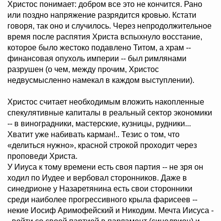
Христос понимает: добром все это не кончится. Рано
или поздно напряжение разрядится кровью. Кстати
говоря, так оно и случилось. Через непродолжительное
время после распятия Христа вспыхнуло восстание,
которое было жестоко подавлено Титом, а храм --
финансовая опухоль империи -- был римлянами
разрушен (о чем, между прочим, Христос
недвусмысленно намекал в каждом выступлении).
Христос считает необходимым вложить накопленные
спекулятивные капиталы в реальный сектор экономики
-- в виноградники, мастерские, кузницы, рудники...
Хватит уже набивать карман!.. Тезис о том, что
«делиться нужно», красной строкой проходит через
проповеди Христа.
У Ииуса к тому времени есть своя партия -- не зря он
ходил по Иудее и вербовал сторонников. Даже в
синедрионе у Назаретянина есть свои сторонники
среди наиболее прогрессивного крыла фарисеев --
некие Иосиф Аримофейский и Никодим. Мечта Иисуса -