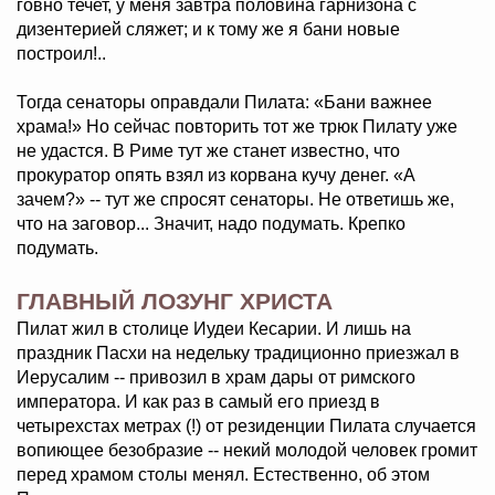
говно течет, у меня завтра половина гарнизона с
дизентерией сляжет; и к тому же я бани новые
построил!..
Тогда сенаторы оправдали Пилата: «Бани важнее
храма!» Но сейчас повторить тот же трюк Пилату уже
не удастся. В Риме тут же станет известно, что
прокуратор опять взял из корвана кучу денег. «А
зачем?» -- тут же спросят сенаторы. Не ответишь же,
что на заговор... Значит, надо подумать. Крепко
подумать.
ГЛАВНЫЙ ЛОЗУНГ ХРИСТА
Пилат жил в столице Иудеи Кесарии. И лишь на
праздник Пасхи на недельку традиционно приезжал в
Иерусалим -- привозил в храм дары от римского
императора. И как раз в самый его приезд в
четырехстах метрах (!) от резиденции Пилата случается
вопиющее безобразие -- некий молодой человек громит
перед храмом столы менял. Естественно, об этом