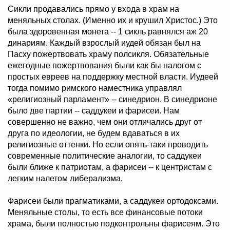
Сикли продавались прямо у входа в храм на
меняльных столах. (Именно их и крушил Христос.) Это
была здоровенная монета -- 1 сикль равнялся аж 20
динариям. Каждый взрослый иудей обязан был на
Пасху пожертвовать храму полсикля. Обязательные
ежегодные пожертвования были как бы налогом с
простых евреев на поддержку местной власти. Иудеей
тогда помимо римского наместника управлял
«религиозный парламент» -- синедрион. В синедрионе
было две партии -- саддукеи и фарисеи. Нам
совершенно не важно, чем они отличались друг от
друга по идеологии, не будем вдаваться в их
религиозные оттенки. Но если опять-таки проводить
современные политические аналогии, то саддукеи
были ближе к патриотам, а фарисеи -- к центристам с
легким налетом либерализма.
Фарисеи были прагматиками, а саддукеи ортодоксами.
Меняльные столы, то есть все финансовые потоки
храма, были полностью подконтрольны фарисеям. Это