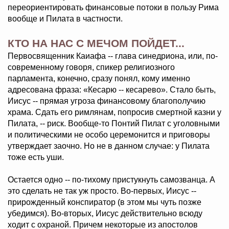
переориентировать финансовые потоки в пользу Рима
вообще и Пилата в частности.
КТО НА НАС С МЕЧОМ ПОЙДЕТ...
Первосвященник Каиафа -- глава синедриона, или, по-
современному говоря, спикер религиозного
парламента, конечно, сразу понял, кому именно
адресована фраза: «Кесарю -- кесарево». Стало быть,
Иисус -- прямая угроза финансовому благополучию
храма. Сдать его римлянам, попросив смертной казни у
Пилата, -- риск. Вообще-то Понтий Пилат с уголовными
и политическими не особо церемонится и приговоры
утверждает заочно. Но не в данном случае: у Пилата
тоже есть уши.
Остается одно -- по-тихому пристукнуть самозванца. А
это сделать не так уж просто. Во-первых, Иисус --
прирожденный конспиратор (в этом мы чуть позже
убедимся). Во-вторых, Иисус действительно всюду
ходит с охраной. Причем некоторые из апостолов