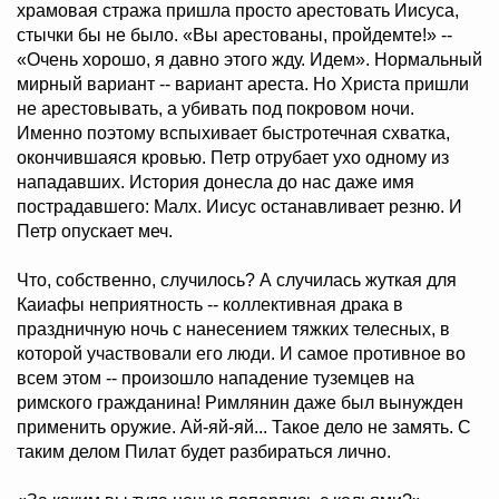
храмовая стража пришла просто арестовать Иисуса,
стычки бы не было. «Вы арестованы, пройдемте!» --
«Очень хорошо, я давно этого жду. Идем». Нормальный
мирный вариант -- вариант ареста. Но Христа пришли
не арестовывать, а убивать под покровом ночи.
Именно поэтому вспыхивает быстротечная схватка,
окончившаяся кровью. Петр отрубает ухо одному из
нападавших. История донесла до нас даже имя
пострадавшего: Малх. Иисус останавливает резню. И
Петр опускает меч.
Что, собственно, случилось? А случилась жуткая для
Каиафы неприятность -- коллективная драка в
праздничную ночь с нанесением тяжких телесных, в
которой участвовали его люди. И самое противное во
всем этом -- произошло нападение туземцев на
римского гражданина! Римлянин даже был вынужден
применить оружие. Ай-яй-яй... Такое дело не замять. С
таким делом Пилат будет разбираться лично.