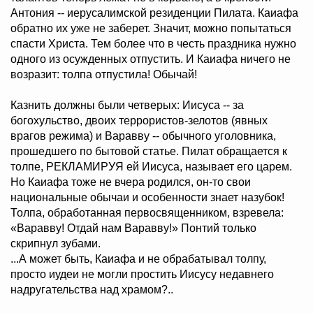
Антония -- иерусалимской резиденции Пилата. Каиафа
обратно их уже не заберет. Значит, можно попытаться
спасти Христа. Тем более что в честь праздника нужно
одного из осужденных отпустить. И Каиафа ничего не
возразит: толпа отпустила! Обычай!
Казнить должны были четверых: Иисуса -- за
богохульство, двоих террористов-зелотов (явных
врагов режима) и Варавву -- обычного уголовника,
прошедшего по бытовой статье. Пилат обращается к
толпе, РЕКЛАМИРУЯ ей Иисуса, называет его царем.
Но Каиафа тоже не вчера родился, он-то свои
национальные обычаи и особенности знает назубок!
Толпа, обработанная первосвященником, взревела:
«Варавву! Отдай нам Варавву!» Понтий только
скрипнул зубами.
...А может быть, Каиафа и не обрабатывал толпу,
просто иудеи не могли простить Иисусу недавнего
надругательства над храмом?..