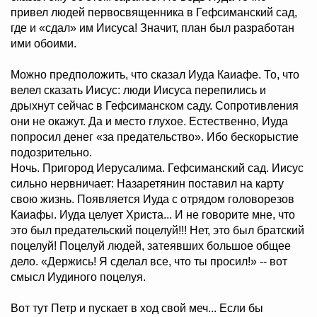
привел людей первосвященника в Гефсиманский сад,
где и «сдал» им Иисуса! Значит, план был разработан
ими обоими.
Можно предположить, что сказал Иуда Каиафе. То, что
велел сказать Иисус: люди Иисуса перепились и
дрыхнут сейчас в Гефсиманском саду. Сопротивления
они не окажут. Да и место глухое. Естественно, Иуда
попросил денег «за предательство». Ибо бескорыстие
подозрительно.
Ночь. Пригород Иерусалима. Гефсиманский сад. Иисус
сильно нервничает: Назаретянин поставил на карту
свою жизнь. Появляется Иуда с отрядом головорезов
Каиафы. Иуда целует Христа... И не говорите мне, что
это был предательский поцелуй!!! Нет, это был братский
поцелуй! Поцелуй людей, затеявших большое общее
дело. «Держись! Я сделал все, что ты просил!» -- вот
смысл Иудиного поцелуя.
Вот тут Петр и пускает в ход свой меч... Если бы