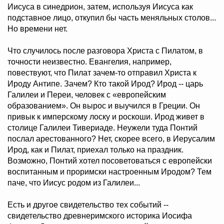
Иисуса в синедрион, затем, используя Иисуса как
подставное лицо, откупил бы часть меняльных столов...
Но времени нет.
Что случилось после разговора Христа с Пилатом, в
точности неизвестно. Евангелия, например,
повествуют, что Пилат зачем-то отправил Христа к
Ироду Антипе. Зачем? Кто такой Ирод? Ирод -- царь
Галилеи и Переи, человек с «европейским
образованием». Он вырос и выучился в Греции. Он
привык к имперскому лоску и роскоши. Ирод живет в
столице Галилеи Тивериаде. Неужели туда Понтий
послал арестованного? Нет, скорее всего, в Иерусалим
Ирод, как и Пилат, приехал только на праздник.
Возможно, Понтий хотел посоветоваться с европейски
воспитанным и проримски настроенным Иродом? Тем
паче, что Иисус родом из Галилеи...
Есть и другое свидетельство тех событий --
свидетельство древнеримского историка Иосифа