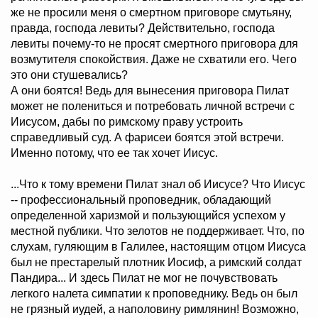
же не просили меня о смертном приговоре смутьяну,
правда, господа левиты? Действительно, господа
левиты почему-то не просят смертного приговора для
возмутителя спокойствия. Даже не схватили его. Чего
это они стушевались?
А они боятся! Ведь для вынесения приговора Пилат
может не полениться и потребовать личной встречи с
Иисусом, дабы по римскому праву устроить
справедливый суд. А фарисеи боятся этой встречи.
Именно потому, что ее так хочет Иисус.
...Что к тому времени Пилат знал об Иисусе? Что Иисус
-- профессиональный проповедник, обладающий
определенной харизмой и пользующийся успехом у
местной публики. Что зелотов не поддерживает. Что, по
слухам, гуляющим в Галилее, настоящим отцом Иисуса
был не престарелый плотник Иосиф, а римский солдат
Пандира... И здесь Пилат не мог не почувствовать
легкого налета симпатии к проповеднику. Ведь он был
не грязный иудей, а наполовину римлянин! Возможно,