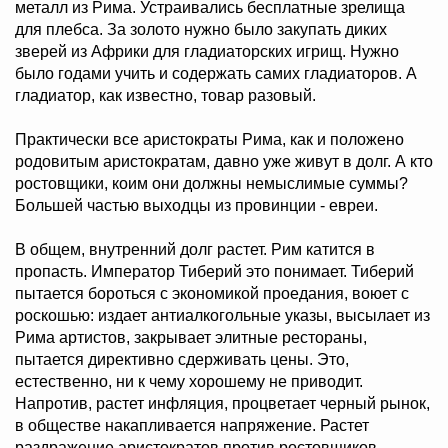
металл из Рима. Устраивались бесплатные зрелища
для плебса. За золото нужно было закупать диких
зверей из Африки для гладиаторских игрищ. Нужно
было годами учить и содержать самих гладиаторов. А
гладиатор, как известно, товар разовый.
Практически все аристократы Рима, как и положено
родовитым аристократам, давно уже живут в долг. А кто
ростовщики, коим они должны немыслимые суммы?
Большей частью выходцы из провинции - евреи.
В общем, внутренний долг растет. Рим катится в
пропасть. Император Тиберий это понимает. Тиберий
пытается бороться с экономикой проедания, воюет с
роскошью: издает антиалкогольные указы, высылает из
Рима артистов, закрывает элитные рестораны,
пытается директивно сдерживать цены. Это,
естественно, ни к чему хорошему не приводит.
Напротив, растет инфляция, процветает черный рынок,
в обществе накапливается напряжение. Растет
раздражение аристократов против ростовщиков.