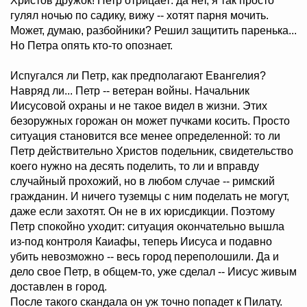
Христов дружок! Петр отрицает: да нет, я так просто
гулял ночью по садику, вижу -- хотят парня мочить.
Может, думаю, разбойники? Решил защитить паренька...
Но Петра опять кто-то опознает.
Испугался ли Петр, как предполагают Евангелия?
Навряд ли... Петр -- ветеран войны. Начальник
Иисусовой охраны и не такое видел в жизни. Этих
безоружных горожан он может пучками косить. Просто
ситуация становится все менее определенной: то ли
Петр действительно Христов подельник, свидетельство
коего нужно на десять поделить, то ли и вправду
случайный прохожий, но в любом случае -- римский
гражданин. И ничего туземцы с ним поделать не могут,
даже если захотят. Он не в их юрисдикции. Поэтому
Петр спокойно уходит: ситуация окончательно вышла
из-под контроля Каиафы, теперь Иисуса и подавно
убить невозможно -- весь город переполошили. Да и
дело свое Петр, в общем-то, уже сделал -- Иисус живым
доставлен в город.
После такого скандала он уж точно попадет к Пилату.