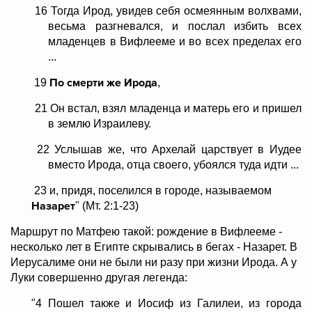
16 Тогда Ирод, увидев себя осмеянным волхвами,
весьма разгневался, и послал избить всех
младенцев в Вифлееме и во всех пределах его
...
По смерти же Ирода
19
,
21 Он встал, взял младенца и матерь его и пришел
в землю Израилеву.
22 Услышав же, что Архелай царствует в Иудее
вместо Ирода, отца своего, убоялся туда идти ...
23 и, придя, поселился в городе, называемом
Назарет
" (Мт. 2:1-23)
Маршрут по Матфею такой: рождение в Вифлееме -
несколько лет в Египте скрывались в бегах - Назарет. В
Иерусалиме они не были ни разу при жизни Ирода. А у
Луки совершенно другая легенда:
"4 Пошел также и Иосиф из Галилеи, из города