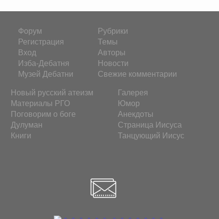
Форум
Рубрики
Регистрация
Темы
Вход
Авторы
Изба-Дебатня
Новости
Музей Дебатни
Свежие комментарии
Новый русский атеизм
Галерея
Материалы РГО
Юмор
Поговорим о боге
Анекдоты
Дулуман
Страница Иисуса
Книги
Танцующий Иисус