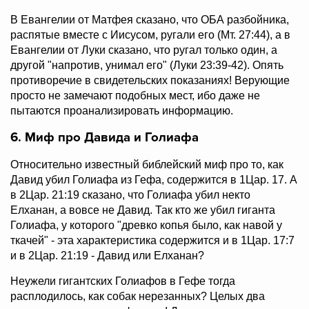
В Евангелии от Матфея сказано, что ОБА разбойника,
распятые вместе с Иисусом, ругали его (Мт. 27:44), а в
Евангелии от Луки сказано, что ругал только один, а
другой "напротив, унимал его" (Луки 23:39-42). Опять
противоречие в свидетельских показаниях! Верующие
просто не замечают подобных мест, ибо даже не
пытаются проанализировать информацию.
6. Миф про Давида и Голиафа
Относительно известный библейский миф про то, как
Давид убил Голиафа из Гефа, содержится в 1Цар. 17. А
в 2Цар. 21:19 сказано, что Голиафа убил некто
Елханан, а вовсе не Давид. Так кто же убил гиганта
Голиафа, у которого "древко копья было, как навой у
ткачей" - эта характеристика содержится и в
1Цар. 17:7
и в
2Цар. 21:19 - Давид или Елханан?
Неужели гигантских Голиафов в Гефе тогда
расплодилось, как собак нерезанных? Целых два