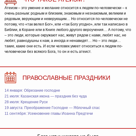
Атеизм – это умение и желание относится к людям по-человечески – к
очень разным: родным и близким, знакомым и незнакомым, великим и
рядовым, верующим и неверующим… Но относится по-человечески не
потому, что «так велел Бог», или «так Богу угодно», или так написано в
Библии, в Коране или в Книге любого другого вероучения… А потому, что
– это люди, которые окружают нас, живут рядом с нами, любят нас, не
любят, равнодушны к нам, а иногда и ненавидят… Но – это люди…
такие, какие они есть. И если человек умеет относиться к людям по-
человечески без всякого Бога, то он и есть атеист.
ПРАВОСЛАВНЫЕ ПРАЗДНИКИ
14 января: Обрезание господне
21 июля: Казанская икона — праздник без чуда
28 июля: Крещение Руси
19 августа: Преображение Господне — Яблочный спас
11 сентября: Усекновение главы Иоанна Предтечи