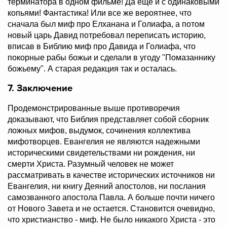
терминатора в одном фильме! Да еще и с одинаковыми
копьями! Фантастика! Или все же вероятнее, что
сначала был миф про Елханана и Голиафа, а потом
новый царь Давид потребовал переписать историю,
вписав в Библию миф про Давида и Голиафа, что
покорные рабы божьи и сделали в угоду "Помазаннику
божьему". А старая редакция так и осталась.
7. Заключение
Продемонстрированные выше противоречия
доказывают, что Библия представляет собой сборник
ложных мифов, выдумок, сочинения коллектива
мифотворцев.
Евангелия не являются надежными
историческими свидетельствами ни рождения, ни
смерти Христа.
Разумный человек не может
рассматривать в качестве исторических источников ни
Евангелия, ни книгу Деяний апостолов, ни послания
самозванного апостола Павла. А больше почти ничего
от Нового Завета и не остается. Становится очевидно,
что христианство - миф.
Н
е было никакого Христа - это