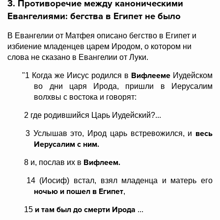
3. Противоречие между каноническими
Евангелиями: бегства в Египет не было
В Евангелии от Матфея описано бегство в Египет и
избиение младенцев царем Иродом, о котором ни
слова не сказано в Евангелии от Луки.
Вифлееме
"1 Когда же Иисус родился в
Иудейском
во дни царя Ирода, пришли в Иерусалим
волхвы с востока и говорят:
2 где родившийся Царь Иудейский?...
весь
3 Услышав это, Ирод царь встревожился, и
Иерусалим с ним.
Вифлеем.
8 и, послав их в
14 (Иосиф) встал, взял младенца и матерь его
ночью и пошел в Египет
,
и там был до смерти Ирода
15
...