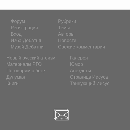
Форум
Рубрики
Регистрация
Темы
Вход
Авторы
Изба-Дебатня
Новости
Музей Дебатни
Свежие комментарии
Новый русский атеизм
Галерея
Материалы РГО
Юмор
Поговорим о боге
Анекдоты
Дулуман
Страница Иисуса
Книги
Танцующий Иисус