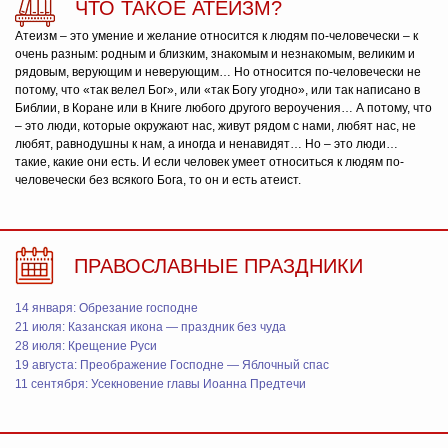
ЧТО ТАКОЕ АТЕИЗМ?
Атеизм – это умение и желание относится к людям по-человечески – к
очень разным: родным и близким, знакомым и незнакомым, великим и
рядовым, верующим и неверующим… Но относится по-человечески не
потому, что «так велел Бог», или «так Богу угодно», или так написано в
Библии, в Коране или в Книге любого другого вероучения… А потому, что
– это люди, которые окружают нас, живут рядом с нами, любят нас, не
любят, равнодушны к нам, а иногда и ненавидят… Но – это люди…
такие, какие они есть. И если человек умеет относиться к людям по-
человечески без всякого Бога, то он и есть атеист.
ПРАВОСЛАВНЫЕ ПРАЗДНИКИ
14 января: Обрезание господне
21 июля: Казанская икона — праздник без чуда
28 июля: Крещение Руси
19 августа: Преображение Господне — Яблочный спас
11 сентября: Усекновение главы Иоанна Предтечи