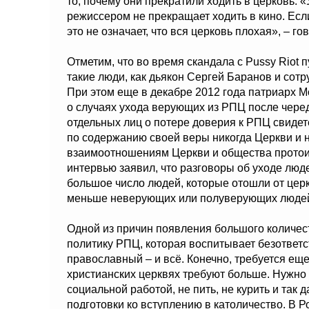
то, почему они прекратили ходить в церковь. 
режиссером не прекращает ходить в кино. Есл
это не означает, что вся церковь плохая», – г
Отметим, что во время скандала с Pussy Riot
такие люди, как дьякон Сергей Баранов и сот
При этом еще в декабре 2012 года патриарх Мо
о случаях ухода верующих из РПЦ после чере
отдельных лиц о потере доверия к РПЦ свидете
по содержанию своей веры никогда Церкви и 
взаимоотношениям Церкви и общества протои
интервью заявил, что разговоры об уходе люде
большое число людей, которые отошли от церк
меньше неверующих или полуверующих людей,
Одной из причин появления большого количес
политику РПЦ, которая воспитывает безответс
православный – и всё. Конечно, требуется еще 
христианских церквях требуют больше. Нужно 
социальной работой, не пить, не курить и так д
подготовки ко вступлению в католичество. В Р