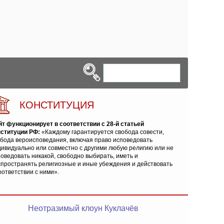
КОНСТИТУЦИЯ
йт функционирует в соответствии с 28-й статьей
нституции РФ:
«Каждому гарантируется свобода совести,
обода вероисповедания, включая право исповедовать
ивидуально или совместно с другими любую религию или не
оведовать никакой, свободно выбирать, иметь и
спространять религиозные и иные убеждения и действовать
оответствии с ними».
Неотразимый клоун Куклачёв