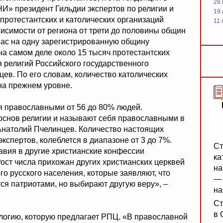
28
НИ» президент Гильдии экспертов по религии и
19
 протестантских и католических организаций
11 
висимости от региона от трети до половины общин
 нас на одну зарегистрированную общину
на самом деле около 15 тысяч протестантских
 религий Российского государственного
ев. По его словам, количество католических
 на прежнем уровне.
бя православными от 56 до 80% людей.
основ религии и называют себя православными в
 Анатолий Пчелинцев. Количество настоящих
спертов, колеблется в диапазоне от 3 до 7%.
Ст
вия в другие христианские конфессии
ка
Рост числа прихожан других христианских церквей
на
о русского населения, которые заявляют, что
— 
ся патриотами, но выбирают другую веру», –
на
Ст
в 
логию, которую предлагает РПЦ. «В православной