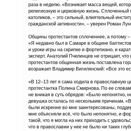
раза в неделю. «Возникает масса вещей, кот
религиозную и церковную жизнь. Сплоченный 
католиков, – это сильный, влиятельный инстит
гражданской активности», – уверен Роман Лун
Общины протестантов сплоченнее, а потому –
«Я недавно был в Самаре в общине баптистов и
и уроки игры на скрипке и фортепиано, и кара
эксперт. Анатолий Пчелинцев не отрицает, что 
протестантов общинная жизнь поставлена гор
возражает Владимир Вигилянский: «Все это ес
«В 12–13 лет я сама ходила в православную ц
протестантка Полина Смирнова. По ее словам,
не вникая в суть обрядов: «Было непонятно, н
девушка осталась по нескольким причинам. «В
были искренне во мне заинтересованы, поддер
мне объясняли всё, что было непонятно, и фо
такой, что я могла на них приходить с удоволь
что в православии у нее не было ни таких глу