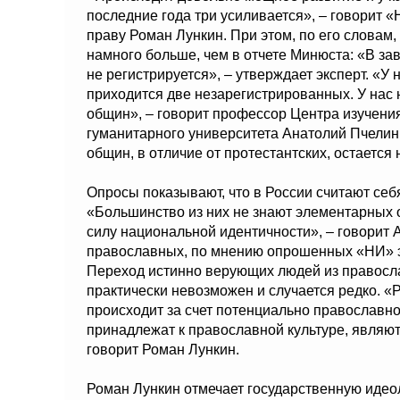
последние года три усиливается», – говорит «
праву Роман Лункин. При этом, по его словам,
намного больше, чем в отчете Минюста: «В за
не регистрируется», – утверждает эксперт. «У
приходится две незарегистрированных. У нас 
общин», – говорит профессор Центра изучения
гуманитарного университета Анатолий Пчелинц
общин, в отличие от протестантских, остается
Опросы показывают, что в России считают се
«Большинство из них не знают элементарных 
силу национальной идентичности», – говорит
православных, по мнению опрошенных «НИ» эк
Переход истинно верующих людей из правосла
практически невозможен и случается редко. «
происходит за счет потенциально православног
принадлежат к православной культуре, являют
говорит Роман Лункин.
Роман Лункин отмечает государственную идео