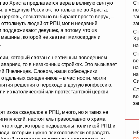
ы во Христа предлагается вера в великую святую
Ст
и, в «Единую Россию», но только не во Христа.
по
церковь, сознательно выбирают просто веру», –
за
о оттолкнуть людей от РПЦ мог и недавний
за
юди поддерживают девушек, а потому, что «в
Ст
 машины, которой не хватает милосердия и
Хр
.
на
Ст
сии, который связан с неэтичным поведением
ве
авариях, то в незаконных стройках. Это вызывает
на
лий Пчелинцев. Словом, наши собеседники
на
 отдельных священников – в частности, могли
Си
инятия решения о переходе в другую конфессию.
Ст
т и из католической или протестантской церкви,
во
за
т из-за скандалов в РПЦ, много, но я таких не
игилянский, настоятель православного храма
, что люди, которые недовольны политикой РПЦ и
о люди, которым нужно психологически оправдать
Н