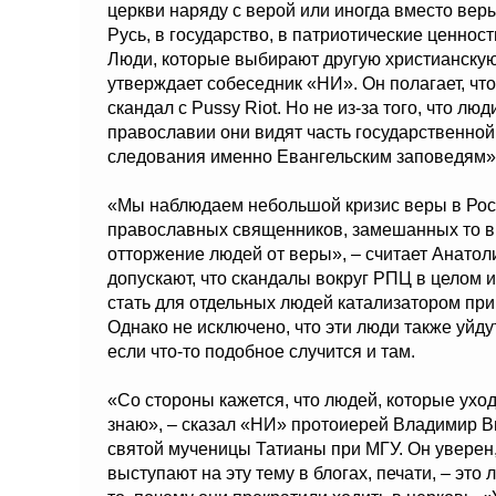
церкви наряду с верой или иногда вместо вер
Русь, в государство, в патриотические ценност
Люди, которые выбирают другую христианскую 
утверждает собеседник «НИ». Он полагает, чт
скандал с Pussy Riot. Но не из-за того, что л
православии они видят часть государственной
следования именно Евангельским заповедям»
«Мы наблюдаем небольшой кризис веры в Рос
православных священников, замешанных то в 
отторжение людей от веры», – считает Анато
допускают, что скандалы вокруг РПЦ в целом и
стать для отдельных людей катализатором пр
Однако не исключено, что эти люди также уйду
если что-то подобное случится и там.
«Со стороны кажется, что людей, которые уходя
знаю», – сказал «НИ» протоиерей Владимир В
святой мученицы Татианы при МГУ. Он уверен
выступают на эту тему в блогах, печати, – эт