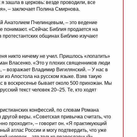
 я зашла в церковь: везде проводили, все
ая», – заключает Полина Смирнова.
ый Анатолием Пчелинцевым, – это ведение
не понимают. «Сейчас Библия продается на
а в протестантских общинах Библию изучают
меня никто ничему не учил. Пришлось «лопатить»
оман Власенко. «Это у плохих священников люди
, – возражает Владимир Вигилянский. – У нас в
и из Апостола на русском языке. Взяв такую
нас в воскресенье бывает около 500 прихожан. Мы
усский текст человек 20–25. Те, кто ходят
ристианских конфессий, по словам Романа
я другой веры. «Советская привычка считать, что
нно проходит», – говорит он. «Я практикующий
зный атлас России и могу подтвердить, что уже
ский человек – это только православный», –