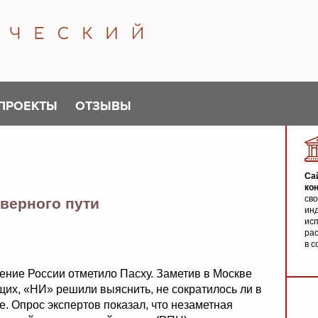
ПРОЕКТЫ
ОТЗЫВЫ
Са
ко
св
 верного пути
инд
исп
ра
в с
ение России отметило Пасху. Заметив в Москве
их, «НИ» решили выяснить, не сократилось ли в
. Опрос экспертов показал, что незаметная