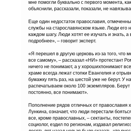
мне помогли буквально с первого момента, как
объяснили, рассказали, показали, не навязыв
Еще один недостаток православия, отмеченн
службы на старославянском языке. Люди его 
каждом шагу. Люди хотят ее изучать и знать, 
подробнее», – говорит эксперт.
«Я перешел в другую церковь из-за того, что 
все самому», – рассказал «НИ» протестант Р
ничего не понимают, а у хорошихпонимают все
храме всегда лежат стопки Евангелия и отрывк
бумажку пять раз, на шестой уже не берут. У 
распечатываем около 100 экземпляров. Берут р
постоянно, все понимают».
Пополнение рядов отличных от православия х
Лункина, означает, что люди перестали боятьс
все, кроме православных, – сектанты, постепе
социолог, ездил по регионам, издавал религио
десять лет назад нельзя было сказать, что рус