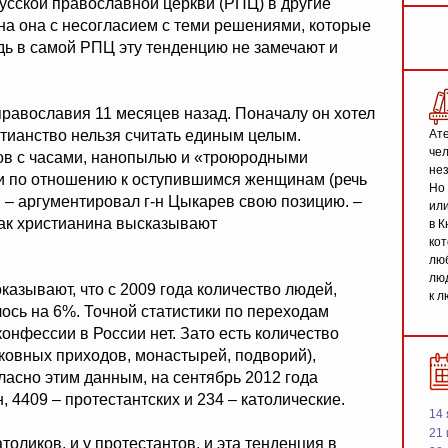
усской православной церкви (РПЦ) в другие
ана она с несогласием с теми решениями, которые
ь в самой РПЦ эту тенденцию не замечают и
равославия 11 месяцев назад. Поначалу он хотел
стианство нельзя считать единым целым.
Ате
чел
ов с часами, нанопылью и «троюродными
не
и по отношению к оступившимся женщинам (речь
Но 
), – аргументировал г-н Цыкарев свою позицию. –
или
 как христианина высказывают
в К
кот
люб
люд
азывают, что с 2009 года количество людей,
к л
ось на 6%. Точной статистики по переходам
онфессии в России нет. Зато есть количество
ковных приходов, монастырей, подворий),
ласно этим данным, на сентябрь 2012 года
 4409 – протестантских и 234 – католические.
14 
21 
оликов, и у протестантов, и эта тенденция в