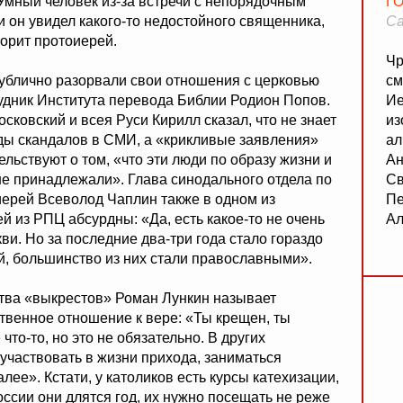
«Умный человек из-за встречи с непорядочным
Г
и он увидел какого-то недостойного священника,
Са
оворит протоиерей.
Чр
 публично разорвали свои отношения с церковью
см
рудник Института перевода Библии Родион Попов.
Ие
сковский и всея Руси Кирилл сказал, что не знает
из
ды скандалов в СМИ, а «крикливые заявления»
ал
льствуют о том, «что эти люди по образу жизни и
Ан
не принадлежали». Глава синодального отдела по
Св
ерей Всеволод Чаплин также в одном из
Пе
й из РПЦ абсурдны: «Да, есть какое-то не очень
Ал
ви. Но за последние два-три года стало гораздо
 большинство из них стали православными».
тва «выкрестов» Роман Лункин называет
твенное отношение к вере: «Ты крещен, ты
что-то, но это не обязательно. В других
участвовать в жизни прихода, заниматься
алее». Кстати, у католиков есть курсы катехизации,
оссии они длятся год, их нужно посещать не реже