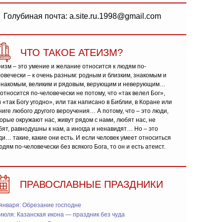
Голубиная почта: a.site.ru.1998@gmail.com
ЧТО ТАКОЕ АТЕИЗМ?
изм – это умение и желание относится к людям по-
овечески – к очень разным: родным и близким, знакомым и
знакомым, великим и рядовым, верующим и неверующим…
относится по-человечески не потому, что «так велел Бог»,
 «так Богу угодно», или так написано в Библии, в Коране или
ниге любого другого вероучения… А потому, что – это люди,
орые окружают нас, живут рядом с нами, любят нас, не
ят, равнодушны к нам, а иногда и ненавидят… Но – это
и… такие, какие они есть. И если человек умеет относиться
юдям по-человечески без всякого Бога, то он и есть атеист.
ПРАВОСЛАВНЫЕ ПРАЗДНИКИ
января: Обрезание господне
июля: Казанская икона — праздник без чуда