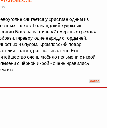
ОРТАНОБЕСИЕ
вл
евоугодие считается у христиан одним из
ертных грехов. Голландский художник
роним Босх на картине «7 смертных грехов»
образил чревоугодие наряду с гордыней,
чностью и блудом. Кремлёвский повар
атолий Галкин, рассказывал, что Его
ятейшество очень любило пельмени с икрой.
льмени с чёрной икрой - очень нравились
ексию II.