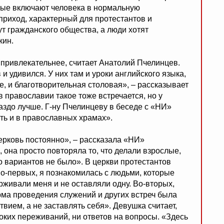
орые включают человека в нормальную
приход, характерный для протестантов и
ут гражданского общества, а люди хотят
кин.
 привлекательнее, считает Анатолий Пчелинцев.
 удивился. У них там и уроки английского языка,
те, и благотворительная столовая», – рассказывает
в православии такое тоже встречается, но у
аздо лучше. Г-ну Пчелинцеву в беседе с «НИ»
ть и в православных храмах».
ерковь постоянно», – рассказала «НИ»
 она просто повторяла то, что делали взрослые,
о вариантов не было». В церкви протестантов
о-первых, я познакомилась с людьми, которые
живали меня и не оставляли одну. Во-вторых,
рма проведения служений и других встреч была
ствием, а не заставлять себя». Девушка считает,
боких переживаний, ни ответов на вопросы. «Здесь