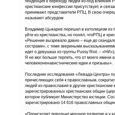
тенденция к переходу людей из-под влияния Р
христианские конфессии присутствует, и связ
принимают представители РПЦ. В свою очеред
называют абсурдом
Владимир Цыкарев перешел в католицизм из п
уйти из христианства, но понял, чтоРПЦ и хри
«Решение вызревало давно – еще до скандал
сестрами», с теми звериными высказываниям
идет о девушках из группы Pussy Riot. – «НИ»
Я не мог больше терпеть, что от моего имени
человеконенавистнические идеи и призывы».
Последние исследования «Левада-Центра» пок
причисляющих себя к православным, сократил
людей из православия в другие христианские к
зарегистрированных христианских общин (цер
которое публикует Министерство юстиции. Сог
зарегистрировано 14 616 православных общин,
«Происходит довольно мощное развитие и у кат