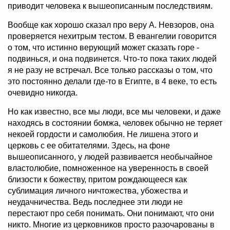
приводит человека к вышеописанным последствиям.
Вообще как хорошо сказал про веру А. Невзоров, она
проверяется нехитрым тестом. В евангелии говорится
о том, что истинно верующий может сказать горе -
подвинься, и она подвинется. Что-то пока таких людей
я не разу не встречал. Все только рассказы о том, что
это постоянно делали где-то в Египте, в 4 веке, то есть
очевидно никогда.
Но как известно, все мы люди, все мы человеки, и даже
находясь в состоянии бомжа, человек обычно не теряет
некоей гордости и самолюбия. Не лишена этого и
церковь с ее обитателями. Здесь, на фоне
вышеописанного, у людей развивается необычайное
властолюбие, помноженное на уверенность в своей
близости к божеству, притом рождающееся как
сублимация личного ничтожества, убожества и
неудачничества. Ведь последнее эти люди не
перестают про себя понимать. Они понимают, что они
никто. Многие из церковников просто разочарованы в