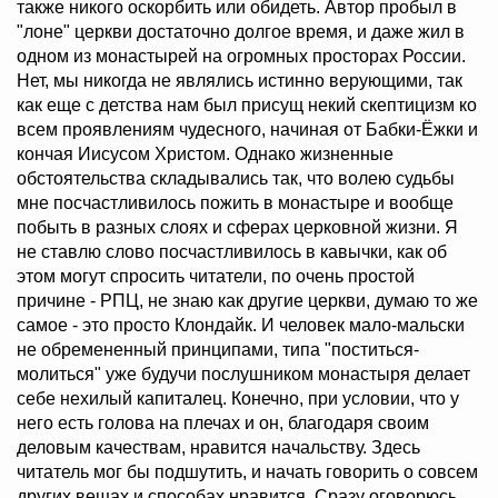
также никого оскорбить или обидеть. Автор пробыл в
"лоне" церкви достаточно долгое время, и даже жил в
одном из монастырей на огромных просторах России.
Нет, мы никогда не являлись истинно верующими, так
как еще с детства нам был присущ некий скептицизм ко
всем проявлениям чудесного, начиная от Бабки-Ёжки и
кончая Иисусом Христом. Однако жизненные
обстоятельства складывались так, что волею судьбы
мне посчастливилось пожить в монастыре и вообще
побыть в разных слоях и сферах церковной жизни. Я
не ставлю слово посчастливилось в кавычки, как об
этом могут спросить читатели, по очень простой
причине - РПЦ, не знаю как другие церкви, думаю то же
самое - это просто Клондайк. И человек мало-мальски
не обремененный принципами, типа "поститься-
молиться" уже будучи послушником монастыря делает
себе нехилый капиталец. Конечно, при условии, что у
него есть голова на плечах и он, благодаря своим
деловым качествам, нравится начальству. Здесь
читатель мог бы подшутить, и начать говорить о совсем
других вещах и способах нравится. Сразу оговорюсь,