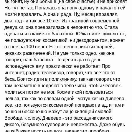
выгонят, ну они больше (на свое счастье) и не приходят.
Но тут не так. Попалась она попу одному и начал он ей
мозги вправлять. А она и рада. Ну, месяц вправлял,
два, год - и так все 10 лет. Из красивой современной
девушки, она превратилась в непонятно что. Стала
одеваться в какие-то балахоны. Юбка ниже щиколоток,
не пользуется ни косметикой, ни дезодорантом, воняет
от нее на 100 верст. Естественно никаких парней,
никаких развлечений. На уме только одно, как она
говорит, наш батюшка. По десять раз в день
исповедуется ему, практически не работает. Про
интернет, радио, телевизор, говорит, что все это от
беса. Боится идти в поликлинику, так как говорит, что
там незаметно внедряют в тело чипы, чтобы человек
молиться потом не мог. Косметикой пользоваться
нельзя, так как по словам одной "матушки" из Дивеева,
все, кто пользуются косметикой попадают в ад, и там и
вечно и бесконечно мажут лицо кипящей смолой.
Вообще, к слову, Дивеево - это рассадник самого
дикого, безумного суеверия и невежества. Даже обувь
на каблуках носить нельзя, так как это прообраз