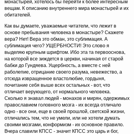
монастырей, хотелось бы перейти к более интересным
вещам. К описанию внутреннего мира монастырей и их
обитателей.
Как вы думаете, уважаемые читатели, что лежит в
основе пребывания человека в монастыре? Скажете
вера? Нет! Вера это обман, это сублимация. А
сублимация чего? УЩЕРБНОСТИ! Это слово я
выделяю крупным шрифтом. Ибо эта та первооснова,
на которой все зиждется в церкви, начиная от старой
бабки до Гундяева. Ущербность, а вместе с ней
раболепие, отрицание своего разума, невежество, а
отсюда извращенное властолюбие, гордыня,
почитание себя выше всех остальных - вот, что
отличает верующего, от нормального человека.
Сколько я знавал людей - монахов и мирян, одержимых
православием головного мозга - их всегда отличало
одно - все они, еще в своей прошлой, светской жизни,
отличались тем, что не умели, или не хотели думать
своими мозгами, конформизм - их основное правило.
Вчера славили КПСС - значит КПСС это царь и бог,