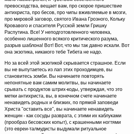
превосходства, вещает вам, про скорое пришествие
антихриста, про бесов, про чипы вживляемые в мозги,
про мировой заговор, святого Ивана Грозного, Кольку
Кровавого и спасителя Русской земли Гришку
Распутина. Все! У неподготовленного человека,
особенно лишенного всякого критического разума,
разрыв шаблона! Вот! Вот, что мы так давно искали. Вот
она экзотика, никакого тебе Тибета не надо.
Но за всей этой экзотикой скрывается страшное. Если
вы не выпутаетесь из лап этих проходимцев, вы
становитесь зомби. Вы начинаете повторять
непонятные вам самим молитвы, вы начинаете
срывать с продуктов штрих-коды, утверждая, что это
метки антихриста, вы, в конечном счете начинаете
ненавидеть родных и близких, по прямой заповеди
Христа "оставить все", вы начинаете ненавидеть
женщин - как сосуды разврата, с этими их каблуками
(прообраз бесовских копыт), с крашенными ногтями
(это евреи-талмудисты выдумали ритуальное