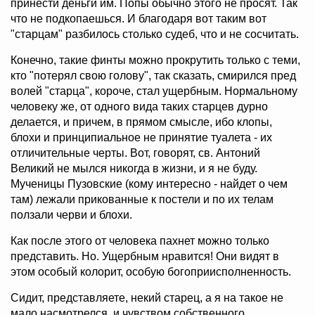
принести деньги им. Попы обычно этого не просят. Так
что не подкопаешься. И благодаря вот таким вот
"старцам" разбилось столько судеб, что и не сосчитать.
Конечно, такие финты можно прокрутить только с теми,
кто "потерял свою голову", так сказать, смирился пред
волей "старца", короче, стал ущербным. Нормальному
человеку же, от одного вида таких старцев дурно
делается, и причем, в прямом смысле, ибо клопы,
блохи и принципиальное не принятие туалета - их
отличительные черты. Вот, говорят, св. Антоний
Великий не мылся никогда в жизни, и я не буду.
Мученицы Пузовские (кому интересно - найдет о чем
там) лежали прикованные к постели и по их телам
ползали черви и блохи.
Как после этого от человека пахнет можно только
представить. Но. Ущербным нравится! Они видят в
этом особый колорит, особую богоприисполненность.
Сидит, представляете, некий старец, а я на такое не
мало насмотрелся, и чувством собственного