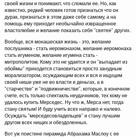
своей жизни и понимают, что сломали ее. Но, как
известно, редкий человек готов признаться что он
дурак, признаться в этом даже себе самому, а на
помощь ему приходит необычайно извращенное
властолюбие и желание показать себя "святее" других.
Вообще, вся монашеская жизнь - это, желание
послушника - стать иеромонахом, желание иеромонаха
стать игуменом, желание игумена стать -
митрополитом. Кому это не удается и он "выпадает из
обоймы" приходится становиться просто занудным
морализатором, осуждающим всех и вся и ищущим
своей ниши уже не во власти и деньгах, а в
"старчестве" и "подвижничестве", которые, в конечном
счете, есть только спектакль неудачников, тех кому не
удалось купить Мерседес. Ну что ж, Мерса нет, тогда
стану святым! И буду учить всех направо и налево.
Осуждать "мерседесовладельцев" и стану лучшим
другом всех нищих и обездоленных.
Вот уж поистине пирамида Абрахама Маслоу с ее