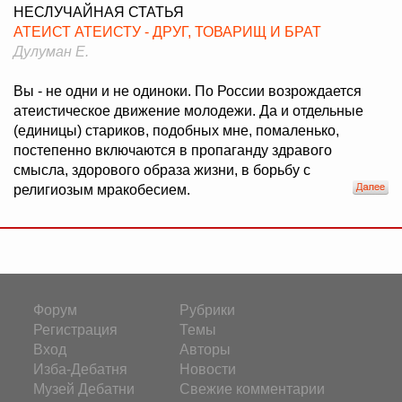
НЕСЛУЧАЙНАЯ СТАТЬЯ
АТЕИСТ АТЕИСТУ - ДРУГ, ТОВАРИЩ И БРАТ
Дулуман Е.
Вы - не одни и не одиноки. По России возрождается
атеистическое движение молодежи. Да и отдельные
(единицы) стариков, подобных мне, помаленько,
постепенно включаются в пропаганду здравого
смысла, здорового образа жизни, в борьбу с
религиозым мракобесием.
Форум
Рубрики
Регистрация
Темы
Вход
Авторы
Изба-Дебатня
Новости
Музей Дебатни
Свежие комментарии