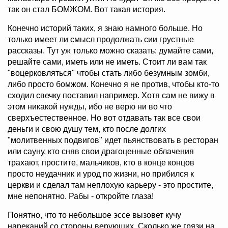
так он стал БОМЖОМ. Вот такая история.
Конечно историй таких, я знаю намного больше. Но
только имеет ли смысл продолжать сии грустные
рассказы. Тут уж только можно сказать: думайте сами,
решайте сами, иметь или не иметь. Стоит ли вам так
"воцерковляться" чтобы стать либо безумным зомби,
либо просто бомжом. Конечно я не против, чтобы кто-то
сходил свечку поставил например. Хотя сам не вижу в
этом никакой нужды, ибо не верю ни во что
сверхъестественное. Но вот отдавать так все свои
деньги и свою душу тем, кто после долгих
"молитвенных подвигов" идет пьянствовать в ресторан
или сауну, кто сняв свои драгоценные облачения
трахают, простите, мальчиков, кто в конце концов
просто неудачник и урод по жизни, но прибился к
церкви и сделал там неплохую карьеру - это простите,
мне непонятно. Рабы - откройте глаза!
Понятно, что то небольшое эссе вызовет кучу
нареканий со стороны верующих. Сколько же грязи на