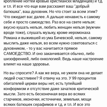
кропление ногтей кровью христианскх младенцев) и т.д.
и т.п. И все что еще вам расскажет ваш "добрый
батюшка", ваш духовник. Но что стоит за всем этим?
Что ожидает вас далее. А дальше ненависть к самому
себе и просто самоедство. Раз все на свете нельзя:
вкусно кушать нельзя, любить женщин нельзя (мужчин
вроде тоже), слушать музыку, кроме иеромонаха
Романа и выжившей из ума Бичевской, нельзя, самому
мыслить даже нельзя, во всем нужно советоваться с
духовником, - то у вас начитается прямое
САМОЕДСТВО. И оно заканчивается обычно, либо
шизофренией, либо онкологией. Ведь наше настроение
влияет на наше здоровье.
Но вы спросите? А как же вера, не ужели она не делает
людей счастливее? Я отвечу на это. У 99 процентов
обитателей церкви веры нет, есть тупейший
конформизм и отсутствие даже зачатков критической
мысли. Зато есть бесконечная вера во всяких
старчиков, иконочки, источнички, земельки, мощи
всяких батюшек серафимов и т.д. и т.п. И все это