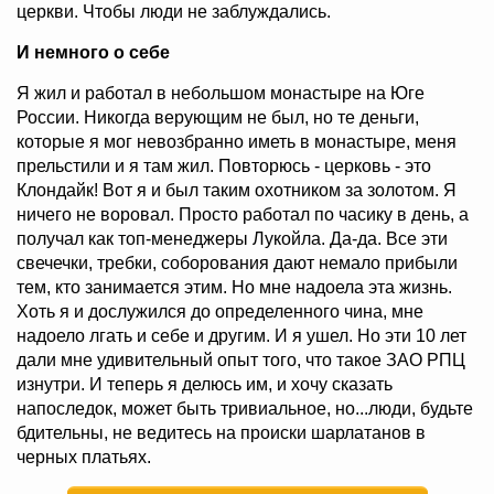
церкви. Чтобы люди не заблуждались.
И немного о себе
Я жил и работал в небольшом монастыре на Юге
России. Никогда верующим не был, но те деньги,
которые я мог невозбранно иметь в монастыре, меня
прельстили и я там жил. Повторюсь - церковь - это
Клондайк! Вот я и был таким охотником за золотом. Я
ничего не воровал. Просто работал по часику в день, а
получал как топ-менеджеры Лукойла. Да-да. Все эти
свечечки, требки, соборования дают немало прибыли
тем, кто занимается этим. Но мне надоела эта жизнь.
Хоть я и дослужился до определенного чина, мне
надоело лгать и себе и другим. И я ушел. Но эти 10 лет
дали мне удивительный опыт того, что такое ЗАО РПЦ
изнутри. И теперь я делюсь им, и хочу сказать
напоследок, может быть тривиальное, но...люди, будьте
бдительны, не ведитесь на происки шарлатанов в
черных платьях.