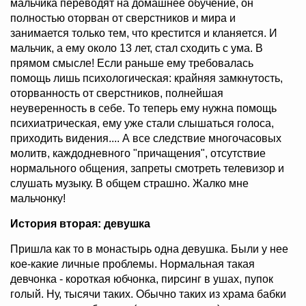
мальчика переводят на домашнее обучение, он
полностью оторван от сверстников и мира и
занимается только тем, что крестится и кланяется. И
мальчик, а ему около 13 лет, стал сходить с ума. В
прямом смысле! Если раньше ему требовалась
помощь лишь психологическая: крайняя замкнутость,
оторванность от сверстников, полнейшая
неуверенность в себе. То теперь ему нужна помощь
психиатрическая, ему уже стали слышаться голоса,
приходить видения.... А все следствие многочасовых
молитв, каждодневного "причащения", отсутствие
нормального общения, запреты смотреть телевизор и
слушать музыку. В общем страшно. Жалко мне
мальчонку!
История вторая: девушка
Пришла как то в монастырь одна девушка. Были у нее
кое-какие личные проблемы. Нормальная такая
девчонка - короткая юбчонка, пирсинг в ушах, пупок
голый. Ну, тысячи таких. Обычно таких из храма бабки