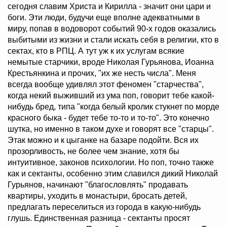
сегодня славим Христа и Кирилла - значит они цари и
боги. Эти люди, будучи еще вполне адекватными в
миру, попав в водоворот событий 90-х годов оказались
выбитыми из жизни и стали искать себя в религии, кто в
сектах, кто в РПЦ. А тут уж к их услугам всякие
немытые старчики, вроде Николая Гурьянова, Иоанна
Крестьянкина и прочих, "их же несть числа". Меня
всегда вообще удивлял этот феномен "старчества",
когда некий выживший из ума поп, говорит тебе какой-
нибудь бред, типа "когда белый кролик стукнет по морде
красного быка - будет тебе то-то и то-то". Это конечно
шутка, но именно в таком духе и говорят все "старцы".
Этак можно и к цыганке на базаре подойти. Вся их
прозорливость, не более чем знание, хотя бы
интуитивное, законов психологии. Но поп, точно также
как и сектанты, особенно этим славился дикий Николай
Гурьянов, начинают "благословлять" продавать
квартиры, уходить в монастыри, бросать детей,
предлагать переселиться из города в какую-нибудь
глушь. Единственная разница - сектанты просят