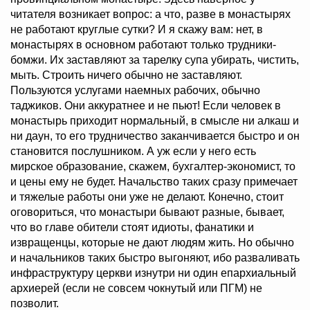
читателя возникает вопрос: а что, разве в монастырях
не работают круглые сутки? И я скажу вам: нет, в
монастырях в основном работают только трудники-
бомжи. Их заставляют за тарелку супа убирать, чистить,
мыть. Строить ничего обычно не заставляют.
Пользуются услугами наемных рабочих, обычно
таджиков. Они аккуратнее и не пьют! Если человек в
монастырь приходит нормальный, в смысле ни алкаш и
ни даун, то его трудничество заканчивается быстро и он
становится послушником. А уж если у него есть
мирское образование, скажем, бухгалтер-экономист, то
и цены ему не будет. Начальство таких сразу примечает
и тяжелые работы они уже не делают. Конечно, стоит
оговориться, что монастыри бывают разные, бывает,
что во главе обители стоят идиоты, фанатики и
извращенцы, которые не дают людям жить. Но обычно
и начальников таких быстро выгоняют, ибо разваливать
инфраструктуру церкви изнутри ни один епархиальный
архиерей (если не совсем чокнутый или ПГМ) не
позволит.