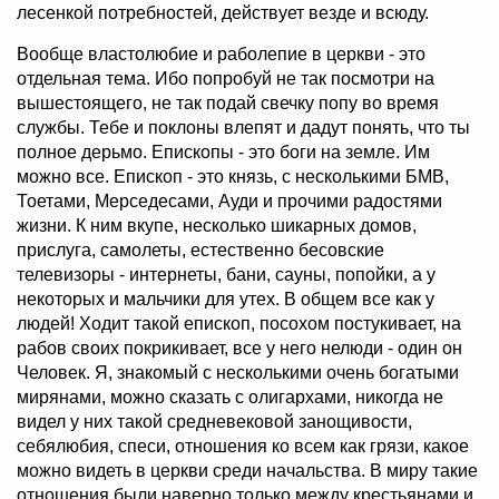
лесенкой потребностей, действует везде и всюду.
Вообще властолюбие и раболепие в церкви - это
отдельная тема. Ибо попробуй не так посмотри на
вышестоящего, не так подай свечку попу во время
службы. Тебе и поклоны влепят и дадут понять, что ты
полное дерьмо. Епископы - это боги на земле. Им
можно все. Епископ - это князь, с несколькими БМВ,
Тоетами, Мерседесами, Ауди и прочими радостями
жизни. К ним вкупе, несколько шикарных домов,
прислуга, самолеты, естественно бесовские
телевизоры - интернеты, бани, сауны, попойки, а у
некоторых и мальчики для утех. В общем все как у
людей! Ходит такой епископ, посохом постукивает, на
рабов своих покрикивает, все у него нелюди - один он
Человек. Я, знакомый с несколькими очень богатыми
мирянами, можно сказать с олигархами, никогда не
видел у них такой средневековой занощивости,
себялюбия, спеси, отношения ко всем как грязи, какое
можно видеть в церкви среди начальства. В миру такие
отношения были наверно только между крестьянами и