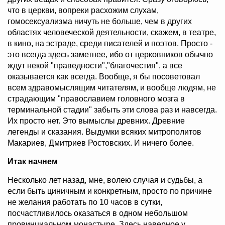
что в церкви, вопреки расхожим слухам,
гомосексуализма ничуть не больше, чем в других
областях человеческой деятельности, скажем, в театре,
в кино, на эстраде, среди писателей и поэтов. Просто -
это всегда здесь заметнее, ибо от церковников обычно
ждут некой "праведности","благочестия", а все
оказывается как всегда. Вообще, я бы посоветовал
всем здравомыслящим читателям, и вообще людям, не
страдающим "православием головного мозга в
терминальной стадии" забыть эти слова раз и навсегда.
Их просто нет. Это вымыслы древних. Древние
легенды и сказания. Выдумки всяких митрополитов
Макариев, Дмитриев Ростовских. И ничего более.
Итак начнем
Несколько лет назад, мне, волею случая и судьбы, а
если быть циничным и конкретным, просто по причине
не желания работать по 10 часов в сутки,
посчастливилось оказаться в одном небольшом
провинциальном монастыре. Здесь наверное у