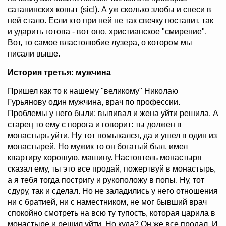
сатанинских копыт (sic!). А уж сколько злобы и спеси в
ней стало. Если кто при ней не так свечку поставит, так
и ударить готова - вот оно, христианское "смирение".
Вот, то самое властолюбие лузера, о котором мы
писали выше.
История третья: мужчина
Пришел как то к нашему "великому" Николаю
Гурьянову один мужчина, врач по профессии.
Проблемы у него были: выпивал и жена уйти решила. А
старец то ему с порога и говорит: ты должен в
монастырь уйти. Ну тот помыкался, да и ушел в один из
монастырей. Но мужик то он богатый был, имел
квартиру хорошую, машину. Настоятель монастыря
сказал ему, ты это все продай, пожертвуй в монастырь,
а я тебя тогда постригу и рукоположу в попы. Ну, тот
сдуру, так и сделал. Но не заладились у него отношения
ни с братией, ни с наместником, не мог бывший врач
спокойно смотреть на всю ту тупость, которая царила в
монастыре и решил уйти. Но куда? Он же все продал. И