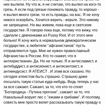
них вылили. Ну что ж, я не считаю, что вылил на кого-то
грязь. А если под грязью понимать правду, то хорошо -
я вылил много грязи, то есть правды, на вас. Я не хочу
никого оскорбить. Хочется верить - верьте. Это никому
не запрещено. Но мы живем, пока еще в светском
государстве. Я говорю пока еще, потому что вижу, что
сделали с девчонками из Pussy Riot. И от этого мне
больно! Я хочу жить в нормальном демократическом
государстве, а любители "афганистанов" пусть
отправляются туда. Мне не нужен православный
Афганистан в России. Кто то скажет, что я
антихристианин. Да. Но не только. Я и антисламист, и
антибуддист, и антисионист, и антисинтоист, и
антииндусист. Я АТЕИСТ . И этим все сказано. Но
сегодня атеистом быть страшно. Страшно даже
посылать такую статью куда-нибудь. Ведь теперь у нас
за все сажают. Сажают, за то, что кто-то споет
"Богородица - Путина прогони", сажают за то, что
Навальный ворует лес с "ежами и грибами". И поэтому,
совесть мне просто велит рассказывать такую правду о