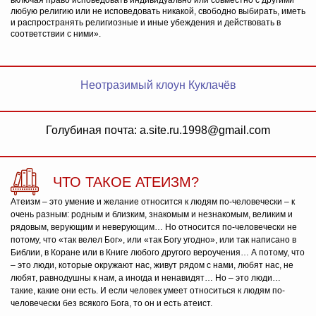
включая право исповедовать индивидуально или совместно с другими
любую религию или не исповедовать никакой, свободно выбирать, иметь
и распространять религиозные и иные убеждения и действовать в
соответствии с ними».
Неотразимый клоун Куклачёв
Голубиная почта: a.site.ru.1998@gmail.com
ЧТО ТАКОЕ АТЕИЗМ?
Атеизм – это умение и желание относится к людям по-человечески – к
очень разным: родным и близким, знакомым и незнакомым, великим и
рядовым, верующим и неверующим… Но относится по-человечески не
потому, что «так велел Бог», или «так Богу угодно», или так написано в
Библии, в Коране или в Книге любого другого вероучения… А потому, что
– это люди, которые окружают нас, живут рядом с нами, любят нас, не
любят, равнодушны к нам, а иногда и ненавидят… Но – это люди…
такие, какие они есть. И если человек умеет относиться к людям по-
человечески без всякого Бога, то он и есть атеист.