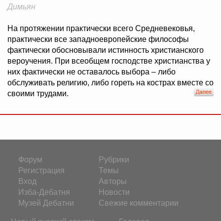
Димьян
На протяжении практически всего Средневековья,
практически все западноевропейские философы
фактически обосновывали истинность христианского
вероучения. При всеобщем господстве христианства у
них фактически не оставалось выбора – либо
обслуживать религию, либо гореть на кострах вместе со
своими трудами.
Форум
Рубрики
Регистрация
Темы
Вход
Авторы
Изба-Дебатня
Новости
Музей Дебатни
Свежие комментарии