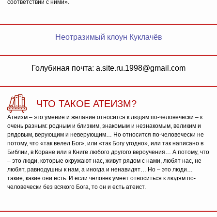
соответствии с ними».
Неотразимый клоун Куклачёв
Голубиная почта: a.site.ru.1998@gmail.com
ЧТО ТАКОЕ АТЕИЗМ?
Атеизм – это умение и желание относится к людям по-человечески – к
очень разным: родным и близким, знакомым и незнакомым, великим и
рядовым, верующим и неверующим… Но относится по-человечески не
потому, что «так велел Бог», или «так Богу угодно», или так написано в
Библии, в Коране или в Книге любого другого вероучения… А потому, что
– это люди, которые окружают нас, живут рядом с нами, любят нас, не
любят, равнодушны к нам, а иногда и ненавидят… Но – это люди…
такие, какие они есть. И если человек умеет относиться к людям по-
человечески без всякого Бога, то он и есть атеист.