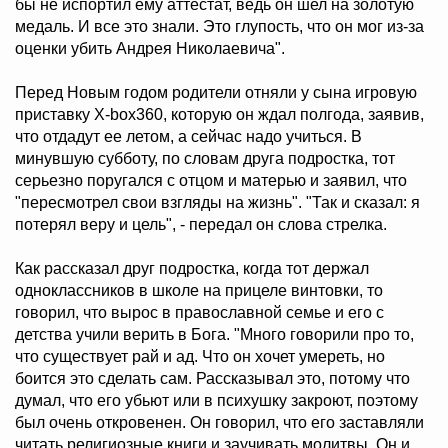
бы не испортил ему аттестат, ведь он шел на золотую
медаль. И все это знали. Это глупость, что он мог из-за
оценки убить Андрея Николаевича".
Перед Новым годом родители отняли у сына игровую
приставку Х-box360, которую он ждал полгода, заявив,
что отдадут ее летом, а сейчас надо учиться. В
минувшую субботу, по словам друга подростка, тот
серьезно поругался с отцом и матерью и заявил, что
"пересмотрел свои взгляды на жизнь". "Так и сказал: я
потерял веру и цель", - передал он слова стрелка.
Как рассказал друг подростка, когда тот держал
одноклассников в школе на прицеле винтовки, то
говорил, что вырос в православной семье и его с
детства учили верить в Бога. "Много говорили про то,
что существует рай и ад. Что он хочет умереть, но
боится это сделать сам. Рассказывал это, потому что
думал, что его убьют или в психушку закроют, поэтому
был очень откровенен. Он говорил, что его заставляли
читать религиозные книги и заучивать молитвы. Он и