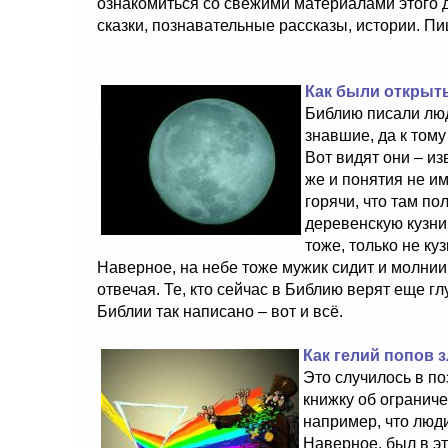
ознакомиться со свежими материалами этого д
сказки, познавательные рассказы, истории. П
Как были открыт
Библию писали люд
знавшие, да к том
Вот видят они – из
же и понятия не им
горячи, что там п
деревенскую кузни
тоже, только не ку
Наверное, на небе тоже мужик сидит и молнии п
отвечая. Те, кто сейчас в Библию верят еще гл
Библии так написано – вот и всё.
Как гелий попов 
Это случилось в п
книжку об ограниче
например, что люди
Наверное, был в эт