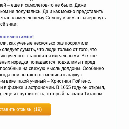
лей – еще и самолетов-то не было. Даже
ком не получались. Да и как можно представить
теть к пламенеющему Солнцу и чем-то зачерпнуть
сё знает.
есовместимое!
ли, как ученые несколько раз посрамили
 следует думать, что люди только от того, что
ю ученого, становятся идеальными. Всякое
ченых изредка попадаются подхалимы перед
способные на свежую мысль долдоны. Особенно
 когда они пытаются смешивать науку с
-м веке такой ученый – Христиан Гюйгенс.
в физике и астрономии. В 1655 году он открыл,
, еще и спутник есть, который назвали Титаном.
ставить отзывы (19)