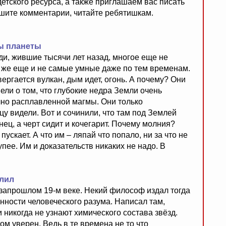
етского ресурса, а также приглашаем вас писать
ишите комментарии, читайте ребятишкам.
ы планеты
и, жившие тысячи лет назад, многое еще не
у же еще и не самые умные даже по тем временам.
вергается вулкан, дым идет, огонь. А почему? Они
ели о том, что глубокие недра Земли очень
олно расплавленной магмы. Они только
цу видели. Вот и сочинили, что там под Землей
знец, а черт сидит и кочегарит. Почему молния?
ускает. А что им – ляпай что попало, ни за что не
упее. Им и доказательств никаких не надо. В
злил
озапрошлом 19-м веке. Некий философ издал тогда
нности человеческого разума. Написал там,
 никогда не узнают химического состава звёзд.
ом уверен. Ведь в те времена не то что