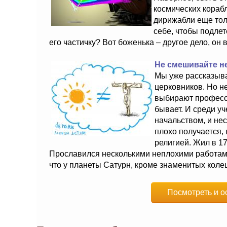
космических кораб
дирижабли еще тол
себе, чтобы подле
его частичку? Вот боженька – другое дело, он в
Не смешивайте н
Мы уже рассказыва
церковников. Но не
выбирают професси
бывает. И среди у
начальством, и не
плохо получается,
религией. Жил в 17
Прославился несколькими неплохими работами 
что у планеты Сатурн, кроме знаменитых колец
Посмотреть и о