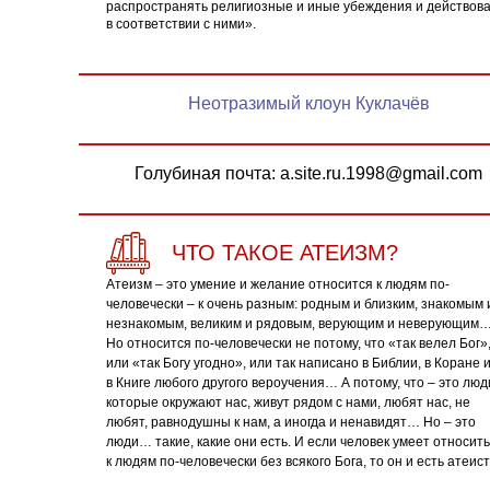
распространять религиозные и иные убеждения и действов
в соответствии с ними».
Неотразимый клоун Куклачёв
Голубиная почта: a.site.ru.1998@gmail.com
ЧТО ТАКОЕ АТЕИЗМ?
Атеизм – это умение и желание относится к людям по-
человечески – к очень разным: родным и близким, знакомым 
незнакомым, великим и рядовым, верующим и неверующим
Но относится по-человечески не потому, что «так велел Бог»
или «так Богу угодно», или так написано в Библии, в Коране 
в Книге любого другого вероучения… А потому, что – это люд
которые окружают нас, живут рядом с нами, любят нас, не
любят, равнодушны к нам, а иногда и ненавидят… Но – это
люди… такие, какие они есть. И если человек умеет относит
к людям по-человечески без всякого Бога, то он и есть атеист