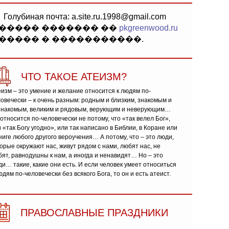
Голубиная почта: a.site.ru.1998@gmail.com
����� ������� ��
pkgreenwood.ru
����� � �����������.
ЧТО ТАКОЕ АТЕИЗМ?
изм – это умение и желание относится к людям по-
овечески – к очень разным: родным и близким, знакомым и
знакомым, великим и рядовым, верующим и неверующим…
относится по-человечески не потому, что «так велел Бог»,
 «так Богу угодно», или так написано в Библии, в Коране или
ниге любого другого вероучения… А потому, что – это люди,
орые окружают нас, живут рядом с нами, любят нас, не
ят, равнодушны к нам, а иногда и ненавидят… Но – это
и… такие, какие они есть. И если человек умеет относиться
юдям по-человечески без всякого Бога, то он и есть атеист.
ПРАВОСЛАВНЫЕ ПРАЗДНИКИ