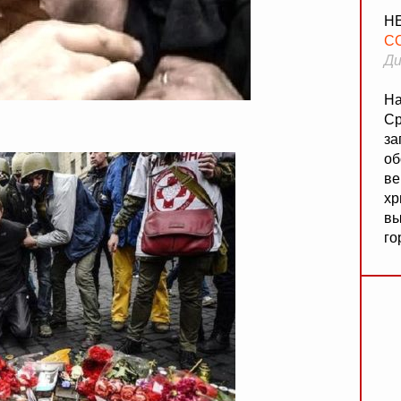
Н
С
Ди
На
Ср
за
об
ве
хр
вы
го