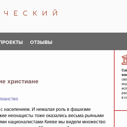
ПРОЕКТЫ
ОТЗЫВЫ
Са
ко
св
ие христиане
инд
исп
ра
в с
тианство
ь с населением. И немалая роль в фашизме
кие неонацисты тоже оказались весьма рьяными
ими националистами Киеве мы видели множество