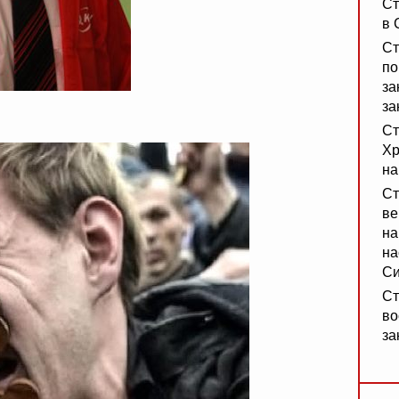
Ст
в 
Ст
по
за
за
Ст
Хр
на
Ст
ве
на
на
Си
Ст
во
за