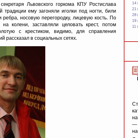
14 
 секретаря Львовского горкома КПУ Ростислава
21 
 традиции ему загоняли иголки под ногти, били
28
и ребра, носовую перегородку, лицевую кость. По
19
 на колени, заставляли целовать крест, потом
11 
олотую с крестиком, видимо, для справления
й рассказал в социальных сетях.
Ст
ка
на
— 
на