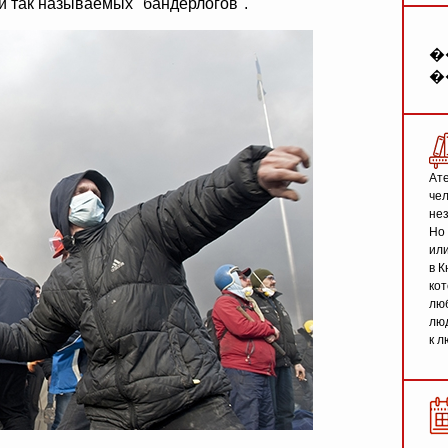
и так называемых "бандерлогов".
�
�
Ате
чел
не
Но 
или
в К
кот
люб
люд
к л