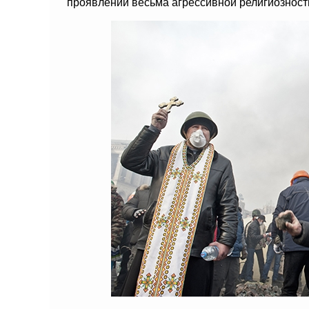
проявлений весьма агрессивной религиозност