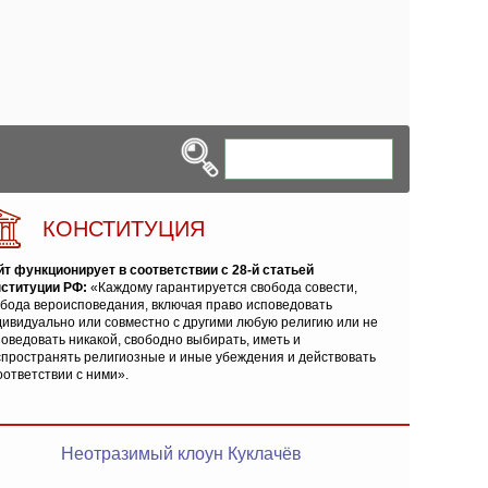
КОНСТИТУЦИЯ
йт функционирует в соответствии с 28-й статьей
нституции РФ:
«Каждому гарантируется свобода совести,
обода вероисповедания, включая право исповедовать
ивидуально или совместно с другими любую религию или не
оведовать никакой, свободно выбирать, иметь и
спространять религиозные и иные убеждения и действовать
оответствии с ними».
Неотразимый клоун Куклачёв