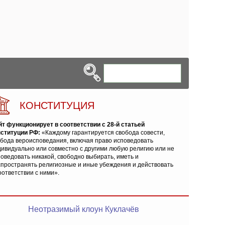
КОНСТИТУЦИЯ
йт функционирует в соответствии с 28-й статьей
нституции РФ:
«Каждому гарантируется свобода совести,
обода вероисповедания, включая право исповедовать
ивидуально или совместно с другими любую религию или не
оведовать никакой, свободно выбирать, иметь и
спространять религиозные и иные убеждения и действовать
оответствии с ними».
Неотразимый клоун Куклачёв