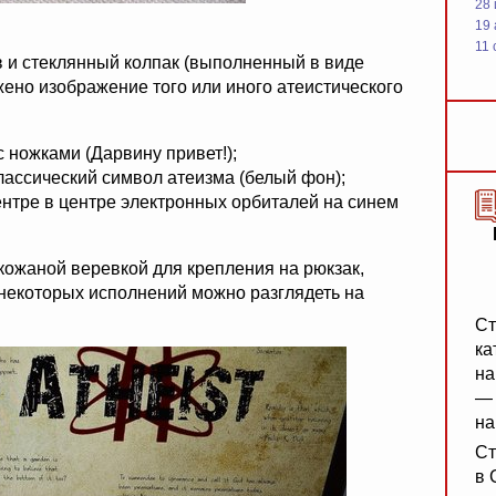
28
19
11 
 и стеклянный колпак (выполненный в виде
ено изображение того или иного атеистического
 ножками (Дарвину привет!);
классический символ атеизма (белый фон);
центре в центре электронных орбиталей на синем
ожаной веревкой для крепления на рюкзак,
некоторых исполнений можно разглядеть на
Ст
ка
на
— 
на
Ст
в 