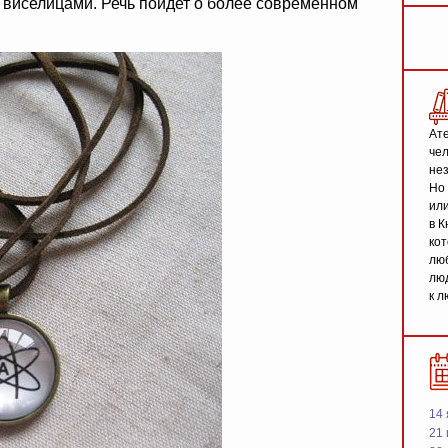
с виселицами. Речь пойдет о более современном
Ате
чел
не
Но 
или
в К
кот
люб
люд
к л
14 
21 