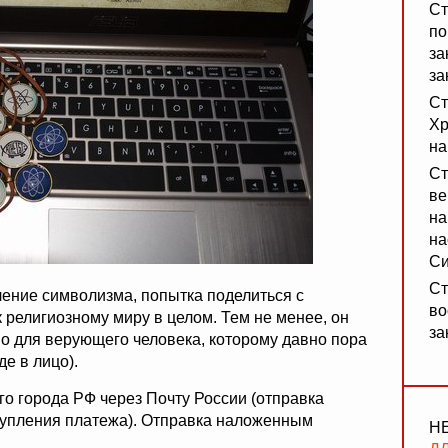
Ст
по
за
за
Ст
Хр
на
Ст
ве
на
на
Си
Ст
ление символизма, попытка поделиться с
во
религиозному миру в целом. Тем не менее, он
за
о для верующего человека, которому давно пора
е в лицо).
о города РФ через Почту России (отправка
ступления платежа). Отправка наложенным
Н