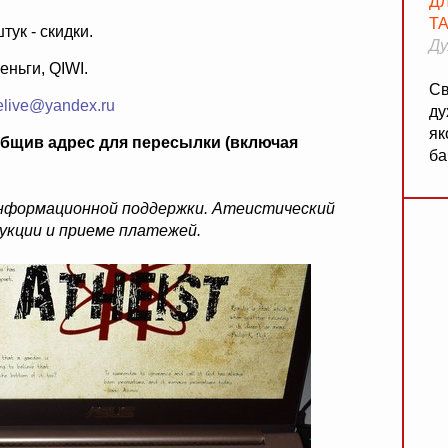
Д
Т
штук - скидки.
Ду
ньги, QIWI.
Св
elive@yandex.ru
ду
як
общив адрес для пересылки (включая
ба
информационной поддержки. Атеистический
дукции и приеме платежей.