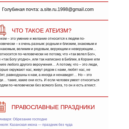
Голубиная почта: a.site.ru.1998@gmail.com
ЧТО ТАКОЕ АТЕИЗМ?
изм – это умение и желание относится к людям по-
овечески – к очень разным: родным и близким, знакомым и
знакомым, великим и рядовым, верующим и неверующим…
относится по-человечески не потому, что «так велел Бог»,
 «так Богу угодно», или так написано в Библии, в Коране или
ниге любого другого вероучения… А потому, что – это люди,
орые окружают нас, живут рядом с нами, любят нас, не
ят, равнодушны к нам, а иногда и ненавидят… Но – это
и… такие, какие они есть. И если человек умеет относиться
юдям по-человечески без всякого Бога, то он и есть атеист.
ПРАВОСЛАВНЫЕ ПРАЗДНИКИ
января: Обрезание господне
июля: Казанская икона — праздник без чуда