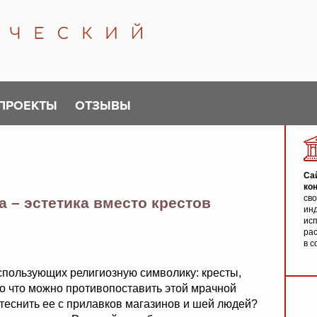
ПРОЕКТЫ
ОТЗЫВЫ
Са
ко
св
а – эстетика вместо крестов
инд
исп
ра
в с
спользующих религиозную символику: кресты,
о что можно противопоставить этой мрачной
теснить ее с прилавков магазинов и шей людей?