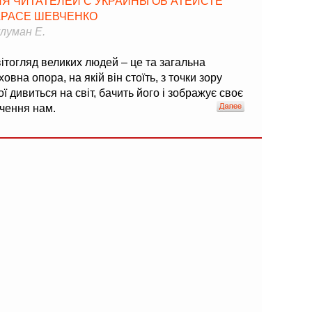
ЛЯ ЧИТАТЕЛЕЙ С УКРАИНЫ ОБ АТЕИСТЕ
АРАСЕ ШЕВЧЕНКО
луман Е.
ітогляд великих людей – це та загальна
ховна опора, на якій він стоїть, з точки зору
ої дивиться на світ, бачить його і зображує своє
чення нам.