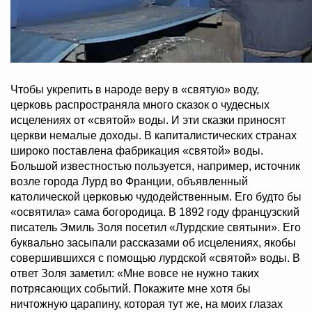
Чтобы укрепить в народе веру в «святую» воду,
церковь распространяла много сказок о чудесных
исцелениях от «святой» воды. И эти сказки приносят
церкви немалые доходы. В капиталистических странах
широко поставлена фабрикация «святой» воды.
Большой известностью пользуется, например, источник
возле города Лурд во Франции, объявленный
католической церковью чудодейственным. Его будто бы
«освятила» сама богородица. В 1892 году французский
писатель Эмиль Золя посетил «Лурдские святыни». Его
буквально засыпали рассказами об исцелениях, якобы
совершившихся с помощью лурдской «святой» воды. В
ответ Золя заметил: «Мне вовсе не нужно таких
потрясающих событий. Покажите мне хотя бы
ничтожную царапину, которая тут же, на моих глазах