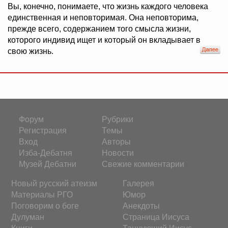
Вы, конечно, понимаете, что жизнь каждого человека
единственная и неповторимая. Она неповторима,
прежде всего, содержанием того смысла жизни,
которого индивид ищет и который он вкладывает в
свою жизнь.
Форум
Рубрики
Регистрация
Темы
Вход
Авторы
Изба-Дебатня
Новости
Музей Дебатни
Свежие комментарии
Новый русский атеизм
Галерея
Материалы РГО
Юмор
Поговорим о боге
Анекдоты
Дулуман
Страница Иисуса