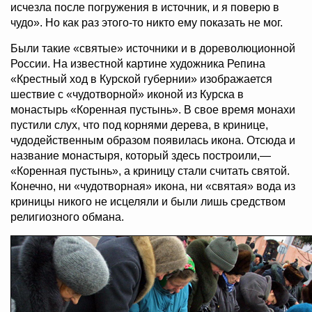
исчезла после погружения в источник, и я поверю в
чудо». Но как раз этого-то никто ему показать не мог.
Были такие «святые» источники и в дореволюционной
России. На известной картине художника Репина
«Крестный ход в Курской губернии» изображается
шествие с «чудотворной» иконой из Курска в
монастырь «Коренная пустынь». В свое время монахи
пустили слух, что под корнями дерева, в кринице,
чудодейственным образом появилась икона. Отсюда и
название монастыря, который здесь построили,—
«Коренная пустынь», а криницу стали считать святой.
Конечно, ни «чудотворная» икона, ни «святая» вода из
криницы никого не исцеляли и были лишь средством
религиозного обмана.