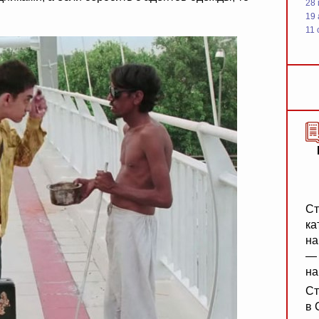
28
19
11 
Ст
ка
на
— 
на
Ст
в 