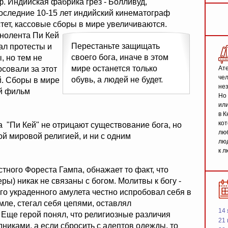
ф. Индийская фабрика грез - Болливуд,
оследние 10-15 лет индийский кинематограф
тет, кассовые сборы в мире увеличиваются.
инолента Пи Кей
Перестаньте защищать
ал протесты и
своего бога, иначе в этом
, но тем не
мире останется только
совали за этот
Ате
чел
обувь, а людей не будет.
. Сборы в мире
не
ий фильм
Но 
или
в К
кот
 "Пи Кей" не отрицают существование бога, но
люб
ной мировой религией, и ни с одним
люд
к л
тного Фореста Гампа, обнажает то факт, что
ы) никак не связаны с богом. Молитвы к богу -
его украденного амулета честно испробовал себя в
мле, стегал себя цепями, оставлял
14 
 Еще герой понял, что религиозные различия
21 
иками, а если сбросить с адептов одежды, то