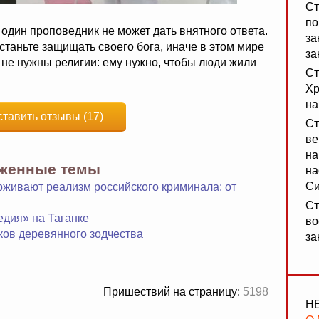
Ст
по
 один проповедник не может дать внятного ответа.
за
станьте защищать своего бога, иначе в этом мире
за
гу не нужны религии: ему нужно, чтобы люди жили
Ст
Хр
на
ставить отзывы (17)
Ст
ве
на
яженные темы
на
Си
рживают реализм российского криминала: от
Ст
едия» на Таганке
во
ков деревянного зодчества
за
Пришествий на страницу:
5198
Н