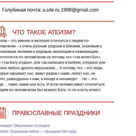
Голубиная почта: a.site.ru.1998@gmail.com
ЧТО ТАКОЕ АТЕИЗМ?
изм – это умение и желание относится к людям по-
овечески – к очень разным: родным и близким, знакомым и
знакомым, великим и рядовым, верующим и неверующим…
относится по-человечески не потому, что «так велел Бог»,
 «так Богу угодно», или так написано в Библии, в Коране или
ниге любого другого вероучения… А потому, что – это люди,
орые окружают нас, живут рядом с нами, любят нас, не
ят, равнодушны к нам, а иногда и ненавидят… Но – это
и… такие, какие они есть. И если человек умеет относиться
юдям по-человечески без всякого Бога, то он и есть атеист.
ПРАВОСЛАВНЫЕ ПРАЗДНИКИ
января: Обрезание господне
июля: Казанская икона — праздник без чуда