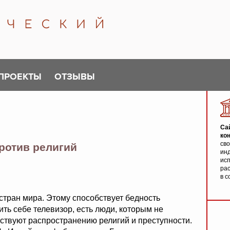
ПРОЕКТЫ
ОТЗЫВЫ
Са
ко
св
ротив религий
инд
исп
ра
в с
стран мира. Этому способствует бедность
ть себе телевизор, есть люди, которым не
ствуют распространению религий и преступности.