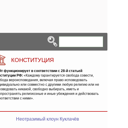
КОНСТИТУЦИЯ
йт функционирует в соответствии с 28-й статьей
нституции РФ:
«Каждому гарантируется свобода совести,
обода вероисповедания, включая право исповедовать
ивидуально или совместно с другими любую религию или не
оведовать никакой, свободно выбирать, иметь и
спространять религиозные и иные убеждения и действовать
оответствии с ними».
Неотразимый клоун Куклачёв