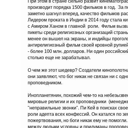
При этом в стране сильно развит кинематогра
производит порядка 1500 фильмов в год. За п
заметно шагнул вперед, качество фильмов рас
Лидером проката в Индии в 2014 году стала к
с Амиром Ханом в главной роли. Фильм вызв
пикеты среди религиозных организаций страны
менее он вышел на экраны, и индийцы проголо
антирелигиозный фильм своей кровной рупией
- более 100 млн. долларов. Ни один российск
столько еще не зарабатывал.
О чем же этот шедевр? Создатели кинополотна
они заявляют, что бог никак не связан ни с од
проповедником.
Инопланетянин, похожий чем-то на небезызвес
мировые религии и их проповедники (менеджер
"неправильные звонки". Пи Кей в поисках сво
роли адепта всех конфессий. Он катался по зе
пожертвования, но боги никак ему не помогли.
между людьми условны и придуманы проповедн