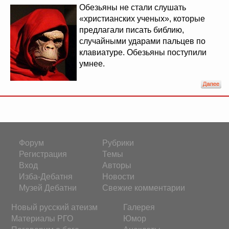
Обезьяны не стали слушать
«христианских ученых», которые
предлагали писать библию,
случайными ударами пальцев по
клавиатуре. Обезьяны поступили
умнее.
Форум
Рубрики
Регистрация
Темы
Вход
Авторы
Изба-Дебатня
Новости
Музей Дебатни
Свежие комментарии
Новый русский атеизм
Галерея
Материалы РГО
Юмор