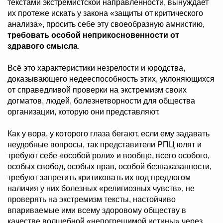
текстами экстремистской направленности, вынуждает
их протеже искать у закона «защиты от критического
анализа», просить себе эту своеобразную амнистию,
требовать особой неприкосновенности от
здравого смысла
.
Всё это характеристики незрелости и юродства,
доказывающего недееспособность этих, уклоняющихся
от справедливой проверки на экстремизм своих
догматов, людей, болезнетворности для общества
организации, которую они представляют.
Как у вора, у которого глаза бегают, если ему задавать
неудобные вопросы, так представители РПЦ юлят и
требуют себе «особой роли» и вообще, всего особого,
особых свобод, особых прав, особой безнаказанности,
требуют запретить критиковать их под предлогом
наличия у них болезных «религиозных чувств», не
проверять на экстремизм тексты, настойчиво
впариваемые ими всему здоровому обществу в
качестве волшебной «непогрешимой истины» через