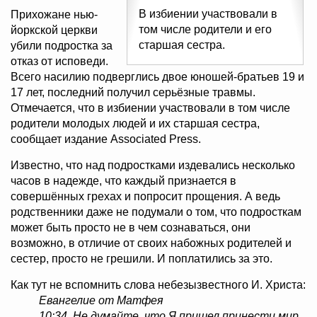
В избиении участвовали в
Прихожане нью-
том числе родители и его
йоркской церкви
старшая сестра.
убили подростка за
отказ от исповеди.
Всего насилию подверглись двое юношей-братьев 19 и
17 лет, последний получил серьёзные травмы.
Отмечается, что в избиении участвовали в том числе
родители молодых людей и их старшая сестра,
сообщает издание Associated Press.
Известно, что над подростками издевались несколько
часов в надежде, что каждый признается в
совершённых грехах и попросит прощения. А ведь
родственники даже не подумали о том, что подросткам
может быть просто не в чем сознаваться, они
возможно, в отличие от своих набожных родителей и
сестер, просто не грешили. И поплатились за это.
Как тут не вспомнить слова небезызвестного И. Христа:
Евангелие от Матфея
10:34. Не думайте, что Я пришел принести мир