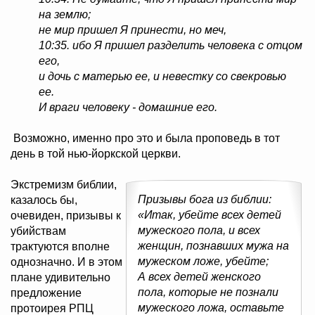
на землю;
не мир пришел Я принести, но меч,
10:35. ибо Я пришел разделить человека с отцом
его,
и дочь с матерью ее, и невестку со свекровью
ее.
И враги человеку - домашние его.
Возможно, именно про это и была проповедь в тот
день в той нью-йоркской церкви.
Экстремизм библии,
Призывы бога из библии:
казалось бы,
«Итак, убейте всех детей
очевиден, призывы к
мужеского пола, и всех
убийствам
женщин, познавших мужа на
трактуются вполне
мужеском ложе, убейте;
однозначно. И в этом
А всех детей женского
плане удивительно
пола, которые не познали
предложение
мужеского ложа, оставьте
протоирея РПЦ