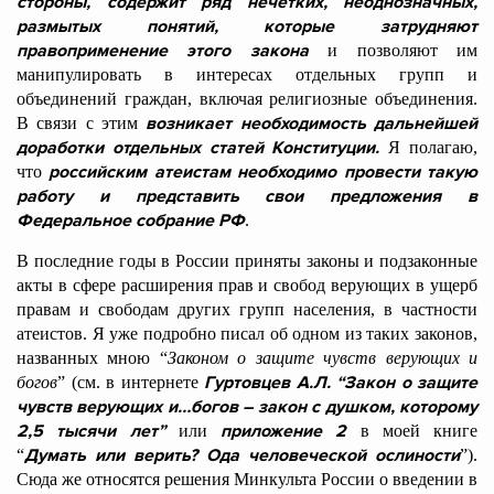
стороны, содержит ряд нечетких, неоднозначных,
размытых понятий, которые затрудняют
правоприменение этого закона
и позволяют им
манипулировать в интересах отдельных групп и
объединений граждан, включая религиозные объединения.
возникает необходимость дальнейшей
В связи с этим
доработки отдельных статей Конституции.
Я полагаю,
российским атеистам необходимо провести такую
что
работу и представить свои предложения в
Федеральное собрание РФ
.
В последние годы в России приняты законы и подзаконные
акты в сфере расширения прав и свобод верующих в ущерб
правам и свободам других групп населения, в частности
атеистов. Я уже подробно писал об одном из таких законов,
названных мною “
Законом о защите чувств верующих и
Гуртовцев А.Л. “Закон о защите
богов
” (см. в интернете
чувств верующих и…богов – закон с душком, которому
2,5 тысячи лет”
приложение 2
или
в моей книге
Думать или верить? Ода человеческой ослиности
“
”).
Сюда же относятся решения Минкульта России о введении в