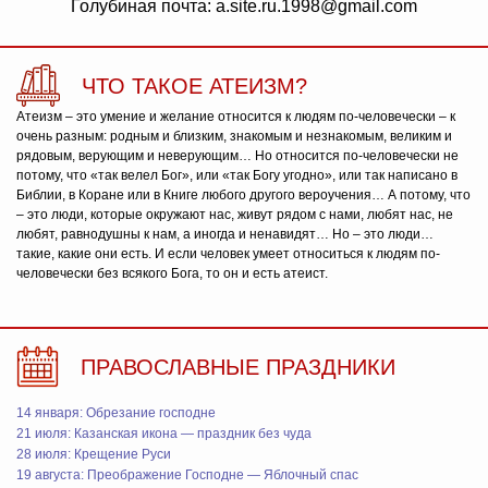
Голубиная почта: a.site.ru.1998@gmail.com
ЧТО ТАКОЕ АТЕИЗМ?
Атеизм – это умение и желание относится к людям по-человечески – к
очень разным: родным и близким, знакомым и незнакомым, великим и
рядовым, верующим и неверующим… Но относится по-человечески не
потому, что «так велел Бог», или «так Богу угодно», или так написано в
Библии, в Коране или в Книге любого другого вероучения… А потому, что
– это люди, которые окружают нас, живут рядом с нами, любят нас, не
любят, равнодушны к нам, а иногда и ненавидят… Но – это люди…
такие, какие они есть. И если человек умеет относиться к людям по-
человечески без всякого Бога, то он и есть атеист.
ПРАВОСЛАВНЫЕ ПРАЗДНИКИ
14 января: Обрезание господне
21 июля: Казанская икона — праздник без чуда
28 июля: Крещение Руси
19 августа: Преображение Господне — Яблочный спас