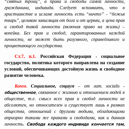
“святых троиц”, а права и свободы самой личности,
гражданина, индивида. Следует вспомнить, что в
христианстве и исламе личность есть “ничто” - “божья
тварь”, целиком зависящая от бога и от церкви, а цена прав
и свобод такой личности (включая право на жизнь) –
копейка. Без прав и свобод, гарантированных каждой
личности, не может быть разумного, справедливого и
процветающего государства.
Ст.7, п.1.
Российская Федерация - социальное
государство, политика которого направлена на создание
условий, обеспечивающих достойную жизнь и свободное
развитие человека.
Комм.
Социальное, социум
– от лат.
socialis
-
общественное
, связанное с жизнью и отношением людей в
обществе, т.е. смысл всех прав и свобод личности не
абсолютен, но относителен и существует лишь в рамках
общества, отношений с другими людьми, обладающими
априорно такими же правами и свободами, как и данная
Свобода каждого индивида кончается там,
личность.