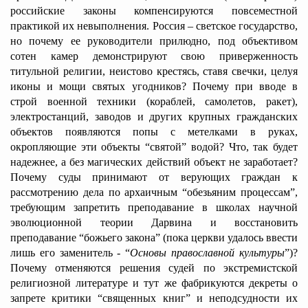
российские законы компенсируются повсеместной
практикой их невыполнения. Россия – светское государство,
но почему ее руководители прилюдно, под объективом
сотен камер демонстрируют свою приверженность
титульной религии, неистово крестясь, ставя свечки, целуя
иконы и мощи святых угодников? Почему при вводе в
строй военной техники (кораблей, самолетов, ракет),
электростанций, заводов и других крупных гражданских
объектов появляются попы с метелками в руках,
окропляющие эти объекты “святой” водой? Что, так будет
надежнее, а без магических действий объект не заработает?
Почему суды принимают от верующих граждан к
рассмотрению дела по архаичным “обезьяним процессам”,
требующим запретить преподавание в школах научной
эволюционной теории Дарвина и восстановить
преподавание “божьего закона” (пока церкви удалось ввести
лишь его заменитель - “
Основы православной культуры
”)?
Почему отменяются решения судей по экстремистской
религиозной литературе и тут же фабрикуются декреты о
запрете критики “священных книг” и неподсудности их