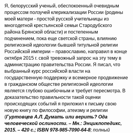
Я, белорусский ученый, обеспокоенный очевидным
процессом ползучей клерикализации России (родины
моей матери - простой русской учительницы из
многодетной крестьянской семьи Стародубского
района Брянской области) и постепенным
подчинением, пока еще светской страны, влиянию
религиозной идеологии бывшей титульной религии
Российской империи – православию, направил в конце
октября 2015 г. свой тревожный запрос на эту тему в
администрацию правительства России. Я писал, что
выбранный курс российской власти на
государственную поддержку и всемерное продвижение
в гражданском обществе религиозной идеологии
является глубоко ошибочным и требует пересмотра. В
доказательство правильности такой оценки
происходящих событий я приложил к письму свою
новую книгу по философии, атеизму и религии
(
Гуртовцев А.Л. Думать или верить? Ода
человеческой ослиности. – Мн.: Энциклопедикс,
2015. – 420 с.;
ISBN
978-985-7090-64-8
; полный