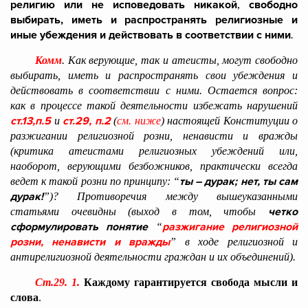
религию или не исповедовать никакой
свободно
,
выбирать, иметь и распространять религиозные и
иные убеждения и действовать в соответствии с ними
.
Комм
. Как верующие, так и атеисты, могут свободно
выбирать, иметь и распространять свои убеждения и
действовать в соответствии с ними. Остается вопрос:
как в процессе такой деятельности избежать нарушений
ст.13,п.5
ст.29, п.2
и
(
см. ниже
) настоящей Конституции о
разжигании религиозной розни, ненависти и вражды
(критика атеистами религиозных убеждений или,
наоборот, верующими безбожников, практически всегда
ты – дурак; нет, ты сам
ведет к такой розни по принципу: “
дурак!
”)? Противоречия между вышеуказанными
четко
статьями очевидны (выход в том, чтобы
сформулировать понятие
разжигание религиозной
“
розни, ненависти и вражды
”
в ходе религиозной и
антирелигиозной деятельности граждан и их объединений).
Ст.29. 1.
Каждому гарантируется свобода мысли и
слова
.