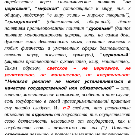
не
определяется через синонимические понятия “
церковый
,
мирской
”
“
“
(относящийся к миру, т.е. к
общему, людскому; “в миру жить – мирское творить”),
гражданский
“
” (общественный, общинный). Этим
духовный
понятиям противоположны понятия “
” (данное
понятие монополизировала церковь, хотя, на самом деле,
духовное есть деятельность мозга, сознания человека в
любых физических и умственных сферах деятельности,
церковный
включая науку, искусство, культуру), “
”
(мирянам противостоит духовенство, клир, монашество).
светское – не церковное, не
Таким образом,
религиозное, не монашеское, не клерикальное
.
Никакая религия не может устанавливаться в
“
качестве государственной или обязательной
” – это,
конечно, замечательное положение, особенно в том случае,
если государство в своей правоприменительной практике
п.2
ему твердо следует
. Из
следует, что религиозные
отделены
объединения
от государства, т.е. осуществляют
свою деятельность независимо от государства, как и
государство свою - независимо от них (?). Понятие
отделения
размыто, а потому им можно манипулировать.