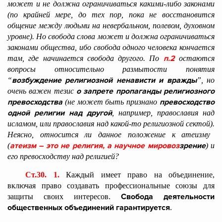
может и не должна ограничиваться какими-либо законами
(по крайней мере, до тех пор, пока не восстановится
общение между людьми на невербальном, полевом, духовном
уровне). Но свобода слова может и должна ограничиваться
законами общества, ибо свобода одного человека кончается
п.2
там, где начинается свобода другого. По
остаются
вопросы относительно размытости понятия
возбуждение религиозной ненависти и вражды
“
”, но
о запрете пропаганды религиозного
очень важен тезис
превосходства
превосходство
(не может быть признано
одной религии над другой
, например, православия над
исламом, или православия над какой-то религиозной сектой).
Неясно, относится ли данное положение к атеизму
атеизм – это не религия, а научное мировоз
зрение
(
) и
его превосходству над религией?
Ст.30. 1.
Каждый имеет право на объединение,
включая право создавать профессиональные союзы для
Свобода деятельности
защиты своих интересов.
общественных объединений гарантируется
.