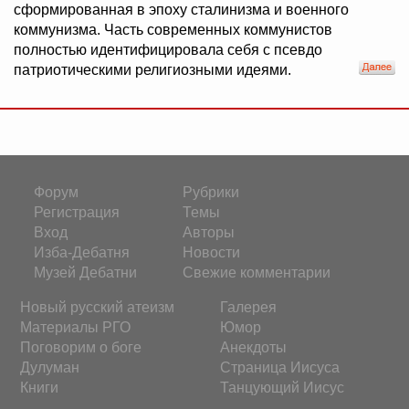
сформированная в эпоху сталинизма и военного
коммунизма. Часть современных коммунистов
полностью идентифицировала себя с псевдо
патриотическими религиозными идеями.
Форум
Рубрики
Регистрация
Темы
Вход
Авторы
Изба-Дебатня
Новости
Музей Дебатни
Свежие комментарии
Новый русский атеизм
Галерея
Материалы РГО
Юмор
Поговорим о боге
Анекдоты
Дулуман
Страница Иисуса
Книги
Танцующий Иисус