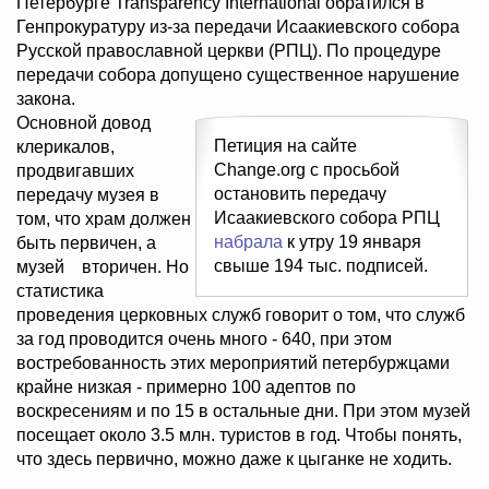
Петербурге Transparency International обратился в
Генпрокуратуру из-за передачи Исаакиевского собора
Русской православной церкви (РПЦ). По процедуре
передачи собора допущено существенное нарушение
закона.
Основной довод
Петиция на сайте
клерикалов,
Change.org с просьбой
продвигавших
остановить передачу
передачу музея в
Исаакиевского собора РПЦ
том, что храм должен
набрала
к утру 19 января
быть первичен, а
свыше 194 тыс. подписей.
музей вторичен. Но
статистика
проведения церковных служб говорит о том, что служб
за год проводится очень много - 640, при этом
востребованность этих мероприятий петербуржцами
крайне низкая - примерно 100 адептов по
воскресениям и по 15 в остальные дни. При этом музей
посещает около 3.5 млн. туристов в год. Чтобы понять,
что здесь первично, можно даже к цыганке не ходить.