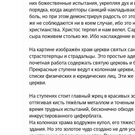
них божественные испытания, укрепляя дух и 
порядка, когда акцепторы санкций накладываю
боль, но при этом демонстрируя радость от эт
же не соблюдаются ни в коем случае, ибо это н
христианства. Христос терпел и нам велел. Са
сыра поживем столько же. Ибо наслаждение вк
На картине изображён храм церкви святых са
страстотерпцы и страдальцы. Это простые адеп
почетная работа содержать святую церковь и 
Прекрасные ступени ведут к колоннам церкви
списки физических и юридических лиц. Эти ж
церкви.
На ступенях стоит главный жрец в красивых зо
оттягивая кисть тяжёлым металлом и точеным
время трудных испытаний, бесконечно обходя
инкрустированного циферблата.
На колоннах храма водружен купол, его тяжес
здания. Но это золотое чудо создано не для у