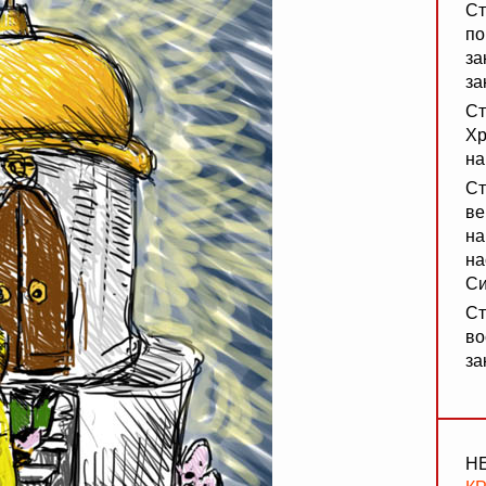
Ст
по
за
за
Ст
Хр
на
Ст
ве
на
на
Си
Ст
во
за
Н