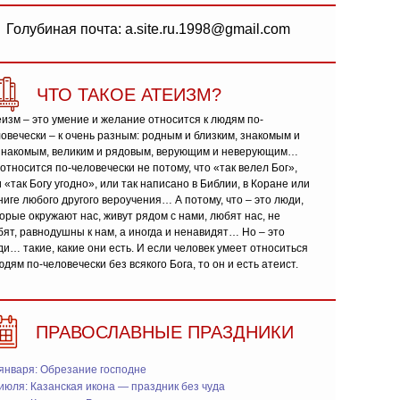
Голубиная почта: a.site.ru.1998@gmail.com
ЧТО ТАКОЕ АТЕИЗМ?
изм – это умение и желание относится к людям по-
овечески – к очень разным: родным и близким, знакомым и
знакомым, великим и рядовым, верующим и неверующим…
относится по-человечески не потому, что «так велел Бог»,
 «так Богу угодно», или так написано в Библии, в Коране или
ниге любого другого вероучения… А потому, что – это люди,
орые окружают нас, живут рядом с нами, любят нас, не
ят, равнодушны к нам, а иногда и ненавидят… Но – это
и… такие, какие они есть. И если человек умеет относиться
юдям по-человечески без всякого Бога, то он и есть атеист.
ПРАВОСЛАВНЫЕ ПРАЗДНИКИ
января: Обрезание господне
июля: Казанская икона — праздник без чуда