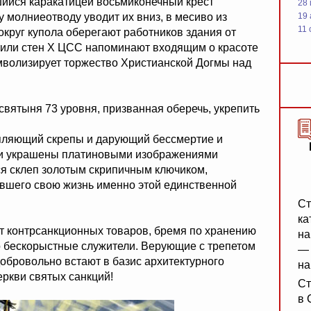
ийся каракатицей восьмиконечный крест
28
 молниеотводу уводит их вниз, в месиво из
19
11 
круг купола оберегают работников здания от
тили стен Х ЦСС напоминают входящим о красоте
мволизирует торжество Христианской Догмы над
вятыня 73 уровня, призванная оберечь, укрепить
пляющий скрепы и дарующий бессмертие и
ыни украшены платиновыми изображениями
ся склеп золотым скрипичным ключиком,
вшего свою жизнь именно этой единственной
Ст
ка
т контрсанкционных товаров, бремя по хранению
на
го бескорыстные служители. Верующие с трепетом
— 
бровольно встают в базис архитектурного
на
ркви святых санкций!
Ст
в 