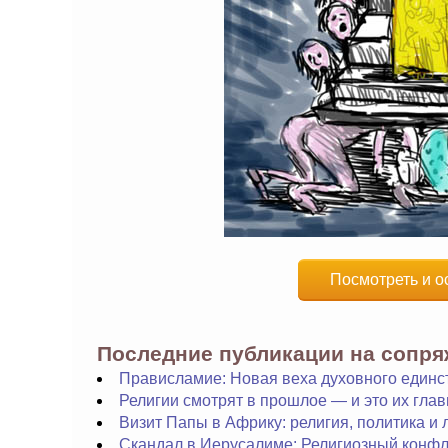
Посмотреть и о
Последние публикации на сопр
Прависламие: Новая веха духовного единс
Религии смотрят в прошлое — и это их гла
Визит Папы в Африку: религия, политика и
Скандал в Иерусалиме: Религиозный конфл