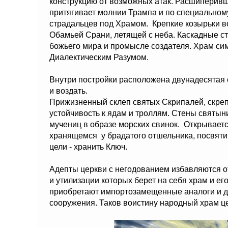
конструкцию от возможных атак. Расшиперивш
притягивает молнии Трампа и по специальному
страдальцев под Храмом. Крепкие козырьки во
Обамьей Срани, летящей с неба. Каскадные с
божьего мира и промысле создателя. Храм си
Диалектическим Разумом.
Внутри постройки расположена двунадесятая с
и воздать.
Прижизненный склеп святых Скрипалей, скре
устойчивость к ядам и троллям. Стены свят
мучениц в образе морских свинок. Открывает
хранящемся у брадатого отшельника, посвяти
цели - хранить Ключ.
Адепты церкви с негодованием избавляются о
и утилизации которых берет на себя храм и е
приобретают импортозамещенные аналоги и до
сооружения. Таков воистину народный храм це