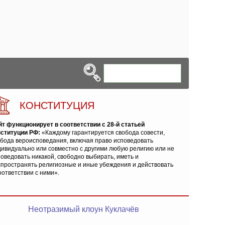
КОНСТИТУЦИЯ
йт функционирует в соответствии с 28-й статьей
нституции РФ:
«Каждому гарантируется свобода совести,
обода вероисповедания, включая право исповедовать
ивидуально или совместно с другими любую религию или не
оведовать никакой, свободно выбирать, иметь и
спространять религиозные и иные убеждения и действовать
оответствии с ними».
Неотразимый клоун Куклачёв