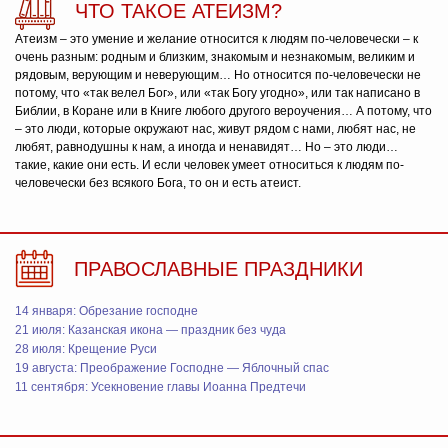
ЧТО ТАКОЕ АТЕИЗМ?
Атеизм – это умение и желание относится к людям по-человечески – к
очень разным: родным и близким, знакомым и незнакомым, великим и
рядовым, верующим и неверующим… Но относится по-человечески не
потому, что «так велел Бог», или «так Богу угодно», или так написано в
Библии, в Коране или в Книге любого другого вероучения… А потому, что
– это люди, которые окружают нас, живут рядом с нами, любят нас, не
любят, равнодушны к нам, а иногда и ненавидят… Но – это люди…
такие, какие они есть. И если человек умеет относиться к людям по-
человечески без всякого Бога, то он и есть атеист.
ПРАВОСЛАВНЫЕ ПРАЗДНИКИ
14 января: Обрезание господне
21 июля: Казанская икона — праздник без чуда
28 июля: Крещение Руси
19 августа: Преображение Господне — Яблочный спас
11 сентября: Усекновение главы Иоанна Предтечи