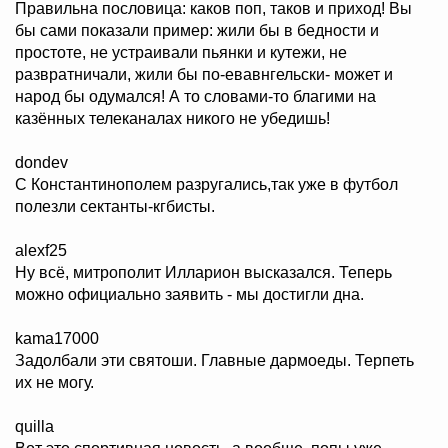
Правильна пословица: каков поп, таков и приход! Вы
бы сами показали пример: жили бы в бедности и
простоте, не устраивали пьянки и кутежи, не
развратничали, жили бы по-евавнгельски- может и
народ бы одумался! А то словами-то благими на
казённых телеканалах никого не убедишь!
dondev
С Константинополем разругались,так уже в футбол
полезли сектанты-кгбисты.
alexf25
Ну всё, митрополит Илларион высказался. Теперь
можно официально заявить - мы достигли дна.
kama17000
Задолбали эти святоши. Главные дармоеды. Терпеть
их не могу.
quilla