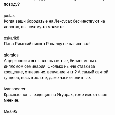
поводу?
justas
Когда ваши бородатые на Лексусах бесчинствуют на
дорогах, вы почему-то молчите.
oskarik8
Папа Римский:никого Роналду не насиловал!
giorgios
А церковники все сплошь святые, бизмесмены с
дипломом семинария. Сколько нынче ставки за
крещение, отпевание, венчание и т.п? А самый святой,
гундяев, весь в золоте, даже часики элитные.
ivanshearer
Красные попы, ездящие на Ягуарах, тоже имеют свое
мнение.
Mic095