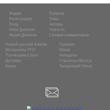
Форум
Рубрики
Регистрация
Темы
Вход
Авторы
Изба-Дебатня
Новости
Музей Дебатни
Свежие комментарии
Новый русский атеизм
Галерея
Материалы РГО
Юмор
Поговорим о боге
Анекдоты
Дулуман
Страница Иисуса
Книги
Танцующий Иисус