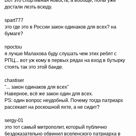
Вот это спортивная новость, а вообще, попы уже
достали лезть всюду.
spart777
это где это в России закон одинаков для всех? на
бумаге?
npoctou
я лучше Малахова буду слушать чем этих ребят с
РПЦ... вот уж кому в первых рядах на вход в бутырку
стоять так это этой банде.
chastiser
"... закон одинаков для всех"
Наверное, всё же закон один для всех.
PS: один вопрос неудобный. Почему тогда патриарх
рассекает на роскошной яхте, а не сидит?
sergy-01
это тот самый митрополит, который публично
бездоказательно обвинил вселенского патриарха в