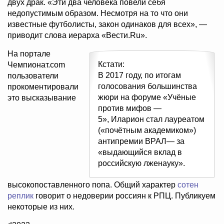
двух драк. «Эти два человека повели себя
недопустимым образом. Несмотря на то что они
известные футболисты, закон одинаков для всех», —
приводит слова иерарха «Вести.Ru».
На портале
Кстати:
Чемпионат.com
В 2017 году, по итогам
пользователи
голосования большинства
прокоментировали
жюри на форуме «Учёные
это высказывание
против мифов —
5», Иларион стал лауреатом
(«почётным академиком»)
антипремии ВРАЛ— за
«выдающийся вклад в
российскую лженауку».
высокопоставленного попа. Общий характер
сотен
реплик
говорит о недоверии россиян к РПЦ. Публикуем
некоторые из них.