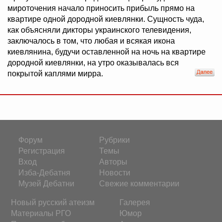
мироточения начало приносить прибыль прямо на
квартире одной дородной киевлянки. Сущность чуда,
как объясняли дикторы украинского телевидения,
заключалось в том, что любая и всякая икона
киевлянина, будучи оставленной на ночь на квартире
дородной киевлянки, на утро оказывалась вся
покрытой каплями мирра.
Форум
Рубрики
Регистрация
Темы
Вход
Авторы
Изба-Дебатня
Новости
Музей Дебатни
Свежие комментарии
Новый русский атеизм
Галерея
Материалы РГО
Юмор