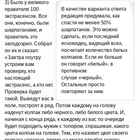
3) Было у великого
В качестве варианта ответа
правителя 100
редакция придумала, как
экстрасенсов. Все
спасти не менее 50%
они, конечно, были
шарлатанов. Это можно
шарлатанами, и
сделать, если последний
правитель это
ясновидец, видящий всех,
заподозрил. Собрал
посчитает количество белых
он их и сказал:
колпаков. Если их больше
«Завтра поутру
он говорит «белый», в
устроим вам
противном
проверку, кто
случае «черный».
настоящий
Остальные просто
экстрасенс, а кто нет.
повторяют за ним.
Проверка будет
такой. Выведут вас в
поле, построят в ряд. Потом каждому на голову
наденут колпак либо черного, либо белого цвета. И,
начиная с конца ряда, к каждому из вас по очереди
будет подходить мужик с топором, спрашивая, какого
цвета колпак на голове. Тем, кто назовет цвет своего
колпака неверно, прямо на месте отрубят голову,