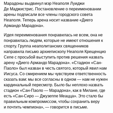
Марадоны выдвинул мэр Неаполя Луиджи
Де Маджистрис. Постановление о переименовании
арены подписали все члены городского совета
Неаполя. Теперь арена носит название «Диего
Армандо Марадона».
Идея переименования понравилась не всем, она не
понравилась людям, которые не имеют отношения к
спорту. Группа неаполитанских священников
направила письмо архиепископу Неаполя Крещенцио
Сепе с просьбой выступить против решения назвать
арену «Диего Армандо Марадона». «Стадион «Сан-
Паоло» был назван в честь святого, который явил нам
Иисуса. Со смирением мы чувствуем ответственность
сказать вам: мы все согласны в одном — нам не нужен
кардинальный пересмотр. Было бы неплохо назвать
стадион «Сан-Паоло — Марадона», как в Милане, где
есть «Сан-Сиро — Джузеппе Меацца». Это стало бы
правильным компромиссом, чтобы сохранить веру
и почтить чемпиона», — говорится в письме.