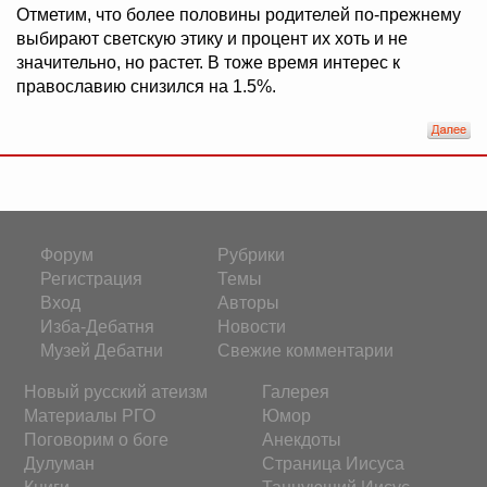
Отметим, что более половины родителей по-прежнему
выбирают светскую этику и процент их хоть и не
значительно, но растет. В тоже время интерес к
православию снизился на 1.5%.
Форум
Рубрики
Регистрация
Темы
Вход
Авторы
Изба-Дебатня
Новости
Музей Дебатни
Свежие комментарии
Новый русский атеизм
Галерея
Материалы РГО
Юмор
Поговорим о боге
Анекдоты
Дулуман
Страница Иисуса