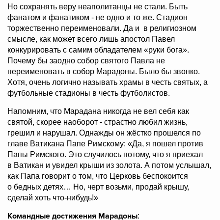
Но сохранять веру неаполитанцы не стали. Быть
фанатом и фанатиком - не одно и то же. Стадион
торжественно переименовали. Да и в религиозном
смысле, как может всего лишь апостол Павел
конкурировать с самим обладателем «руки бога».
Почему бы заодно собор святого Павла не
переименовать в собор Марадоны. Было бы звонко.
Хотя, очень логично называть храмы в честь святых, а
футбольные стадионы в честь футболистов.
Напомним, что Марадана никогда не вел себя как
святой, скорее наоборот - страстно любил жизнь,
грешил и нарушал. Однажды он жёстко прошелся по
главе Ватикана Папе Римскому: «Да, я пошел против
Папы Римского. Это случилось потому, что я приехал
в Ватикан и увидел крыши из золота. А потом услышал,
как Папа говорит о том, что Церковь беспокоится
о бедных детях… Но, черт возьми, продай крышу,
сделай хоть что-нибудь!»
Командные достижения Марадоны
: