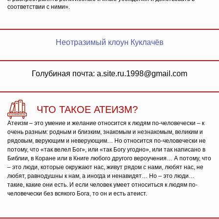
соответствии с ними».
Неотразимый клоун Куклачёв
Голубиная почта: a.site.ru.1998@gmail.com
ЧТО ТАКОЕ АТЕИЗМ?
Атеизм – это умение и желание относится к людям по-человечески – к
очень разным: родным и близким, знакомым и незнакомым, великим и
рядовым, верующим и неверующим… Но относится по-человечески не
потому, что «так велел Бог», или «так Богу угодно», или так написано в
Библии, в Коране или в Книге любого другого вероучения… А потому, что
– это люди, которые окружают нас, живут рядом с нами, любят нас, не
любят, равнодушны к нам, а иногда и ненавидят… Но – это люди…
такие, какие они есть. И если человек умеет относиться к людям по-
человечески без всякого Бога, то он и есть атеист.