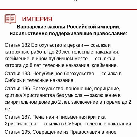
ИМПЕРИЯ
Варварские законы Российской империи,
насильственно поддерживавшие православие:
Статья 182 Богохульство в церкви — ссылка и
каторжные работы до 20 лет, телесные наказания,
клеймение; в ином публичном месте — ссылка и
каторга до 8 лет, телесные наказания, клеймение.
Статья 183. Непубличное богохульство — ссылка в
Сибирь и телесные наказания.
Статья 186. Богохульство, поношение, порицание,
критика Христианства без умысла — заключение в
смирительном доме до 2 лет, заключение в тюрьме до 2
лет.
Статья 187. Печатная и письменная критика
Христианства — ссылка в Сибирь, телесные наказания.
Статья 195. Совращение из Православия в иное