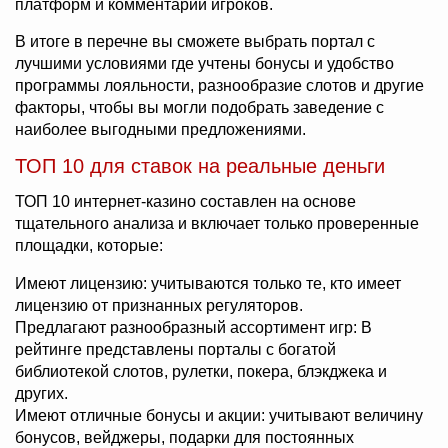
платформ и комментарии игроков.
В итоге в перечне вы сможете выбрать портал с
лучшими условиями где учтены бонусы и удобство
программы лояльности, разнообразие слотов и другие
факторы, чтобы вы могли подобрать заведение с
наиболее выгодными предложениями.
ТОП 10 для ставок на реальные деньги
ТОП 10 интернет-казино составлен на основе
тщательного анализа и включает только проверенные
площадки, которые:
Имеют лицензию: учитываются только те, кто имеет
лицензию от признанных регуляторов.
Предлагают разнообразный ассортимент игр: В
рейтинге представлены порталы с богатой
библиотекой слотов, рулетки, покера, блэкджека и
других.
Имеют отличные бонусы и акции: учитывают величину
бонусов, вейджеры, подарки для постоянных