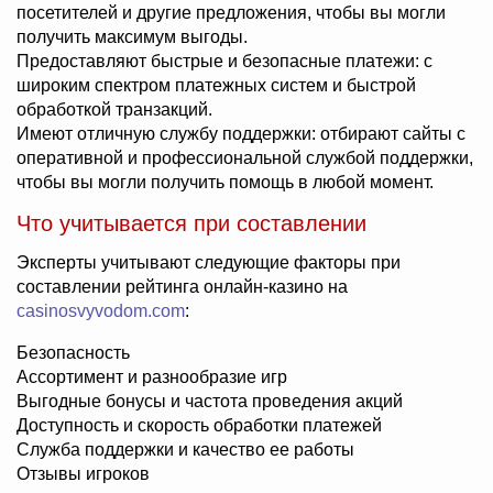
посетителей и другие предложения, чтобы вы могли
получить максимум выгоды.
Предоставляют быстрые и безопасные платежи: с
широким спектром платежных систем и быстрой
обработкой транзакций.
Имеют отличную службу поддержки: отбирают сайты с
оперативной и профессиональной службой поддержки,
чтобы вы могли получить помощь в любой момент.
Что учитывается при составлении
Эксперты учитывают следующие факторы при
составлении рейтинга онлайн-казино на
casinosvyvodom.com
:
Безопасность
Ассортимент и разнообразие игр
Выгодные бонусы и частота проведения акций
Доступность и скорость обработки платежей
Служба поддержки и качество ее работы
Отзывы игроков