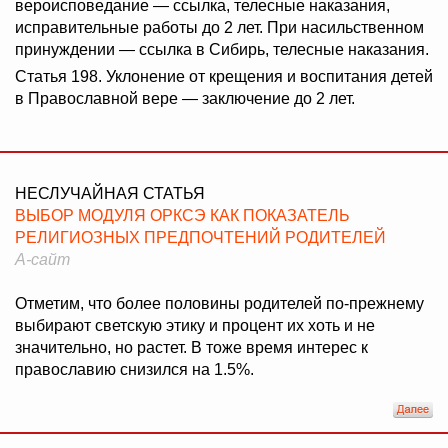
вероисповедание — ссылка, телесные наказания,
исправительные работы до 2 лет. При насильственном
принуждении — ссылка в Сибирь, телесные наказания.
Статья 198. Уклонение от крещения и воспитания детей
в Православной вере — заключение до 2 лет.
НЕСЛУЧАЙНАЯ СТАТЬЯ
ВЫБОР МОДУЛЯ ОРКСЭ КАК ПОКАЗАТЕЛЬ
РЕЛИГИОЗНЫХ ПРЕДПОЧТЕНИЙ РОДИТЕЛЕЙ
А-сайт
Отметим, что более половины родителей по-прежнему
выбирают светскую этику и процент их хоть и не
значительно, но растет. В тоже время интерес к
православию снизился на 1.5%.