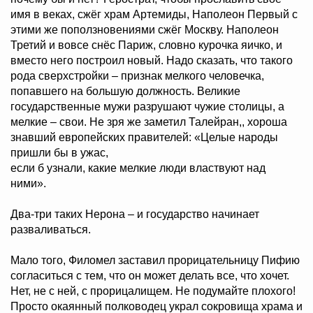
имя в веках, сжёг храм Артемиды, Наполеон Первый с
этими же поползновениями сжёг Москву. Наполеон
Третий и вовсе снёс Париж, словно курочка яичко, и
вместо него построил новый. Надо сказать, что такого
рода сверхстройки – признак мелкого человечка,
попавшего на большую должность. Великие
государственные мужи разрушают чужие столицы, а
мелкие – свои. Не зря же заметил Талейран,, хороша
знавший европейских правителей: «Целые народы
пришли бы в ужас,
если б узнали, какие мелкие люди властвуют над
ними».
Два-три таких Нерона – и государство начинает
разваливаться.
Мало того, Филомел заставил прорицательницу Пифию
согласиться с тем, что он может делать все, что хочет.
Нет, не с ней, с прорицалищем. Не подумайте плохого!
Просто окаянный полководец украл сокровища храма и