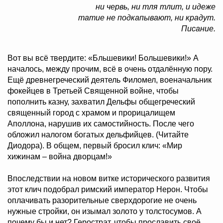
ни червь, ни тля тлит, и идеже
татие не подкапывают, ни крадут.
Писание.
Вот вы всё твердите: «Бльшевики! Большевики!» А
началось, между прочим, всё в очень отдалённую пору.
Ещё древнегреческий деятель Филомел, военачальник
фокейцев в Третьей Священной войне, чтобы
пополнить казну, захватил Дельфы общегреческий
священный город с храмом и прорицалищем
Аполлона, нарушив их самостийность. После чего
обложил налогом богатых дельфийцев. (Читайте
Диодора). В общем, первый бросил клич: «Мир
хижинам – война дворцам!»
Впоследствии на новом витке исторического развития
этот клич подобрал римский император Нерон. Чтобы
оплачивать разорительные сверхдорогие не очень
нужные стройки, он изымал золото у толстосумов. А
почему бы и нет? Герострат, чтобы прославить своё