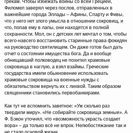
грекам. Чтобы избежать войны со всей Грецией,
Филомел заверял через послов, отправленных в
важнейшие города Эллады – Афины, Спарту и Фивы,
что у него нет злого умысла в отношении сокровищ, и
что, попав ему в лапы, они находятся в полной
сохранности. Мол, он с детских лет мечтал о том, чтобы
всего-навсего восстановить старинные права фокидян
на руководство святилищем. Он даже готов был дать
отчет о состоянии имущества бога. Да и вообще
обнищавший полководец не похитил храмовые
сокровища в наглую, а взял взаймы. Греческие
государства имели обыкновение использовать
храмовые сокровища на военные нужды с
обязательством вернуть их с лихвой. Таким образом
священники становились первобанкирами.
Как тут не вспомнить заветное: «Уж сколько раз
твердили миру». «Не собирайте сокровища земные». А
Ф. Бэкон уточнял, что «возможность украсть создает
вора» – да только всё не впрок. Нелюбостяжание так и
не стало основой жизни.