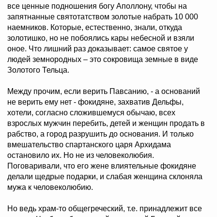
все ценные подношения богу Аполлону, чтобы на
запятнанные святотатством золотые набрать 10 000
наемников. Которые, естественно, знали, откуда
золотишко, но не побоялись кары небесной и взяли
оное. Что лишний раз доказывает: самое святое у
людей земнородных – это сокровища земные в виде
Золотого Тельца.
Между прочим, если верить Павсанию, - а оснований
не верить ему нет - фокидяне, захватив Дельфы,
хотели, согласно сложившемуся обычаю, всех
взрослых мужчин перебить, детей и женщин продать в
рабство, а город разрушить до основания. И только
вмешательство спартанского царя Архидама
остановило их. Но не из человеколюбия.
Поговаривали, что его жене влиятельные фокидяне
делали щедрые подарки, и слабая женщина склоняла
мужа к человеколюбию.
Но ведь храм-то общегреческий, т.е. принадлежит все