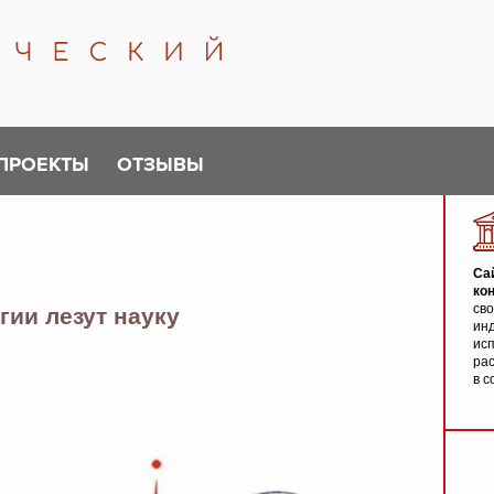
ПРОЕКТЫ
ОТЗЫВЫ
Са
ко
св
гии лезут науку
инд
исп
ра
в с