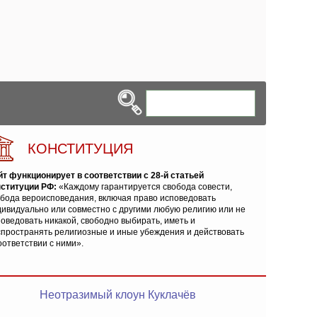
КОНСТИТУЦИЯ
йт функционирует в соответствии с 28-й статьей
нституции РФ:
«Каждому гарантируется свобода совести,
обода вероисповедания, включая право исповедовать
ивидуально или совместно с другими любую религию или не
оведовать никакой, свободно выбирать, иметь и
спространять религиозные и иные убеждения и действовать
оответствии с ними».
Неотразимый клоун Куклачёв