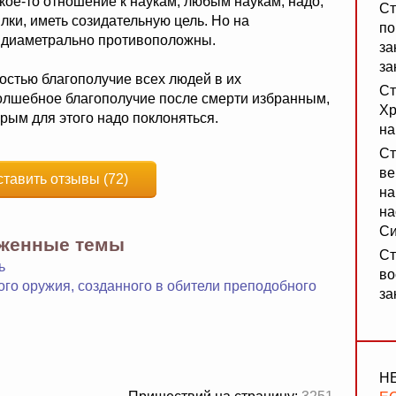
акое-то отношение к наукам, любым наукам, надо,
Ст
лки, иметь созидательную цель. Но на
по
й диаметрально противоположны.
за
за
остью благополучие всех людей в их
Ст
олшебное благополучие после смерти избранным,
Хр
рым для этого надо поклоняться.
на
Ст
ве
ставить отзывы (72)
на
на
Си
яженные темы
Ст
ь
во
го оружия, созданного в обители преподобного
за
Н