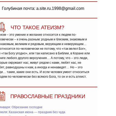
Голубиная почта: a.site.ru.1998@gmail.com
ЧТО ТАКОЕ АТЕИЗМ?
изм – это умение и желание относится к людям по-
овечески – к очень разным: родным и близким, знакомым и
знакомым, великим и рядовым, верующим и неверующим…
относится по-человечески не потому, что «так велел Бог»,
 «так Богу угодно», или так написано в Библии, в Коране или
ниге любого другого вероучения… А потому, что – это люди,
орые окружают нас, живут рядом с нами, любят нас, не
ят, равнодушны к нам, а иногда и ненавидят… Но – это
и… такие, какие они есть. И если человек умеет относиться
юдям по-человечески без всякого Бога, то он и есть атеист.
ПРАВОСЛАВНЫЕ ПРАЗДНИКИ
января: Обрезание господне
июля: Казанская икона — праздник без чуда