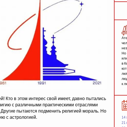
Ате
чел
не
Но 
или
в К
кот
люб
люд
к л
ией! Кто в этом интерес свой имеет, давно пытались
лигию с различными практическими отраслями
 Другие пытаются подменить религией мораль. Но
ию с астрологией.
14 
21 