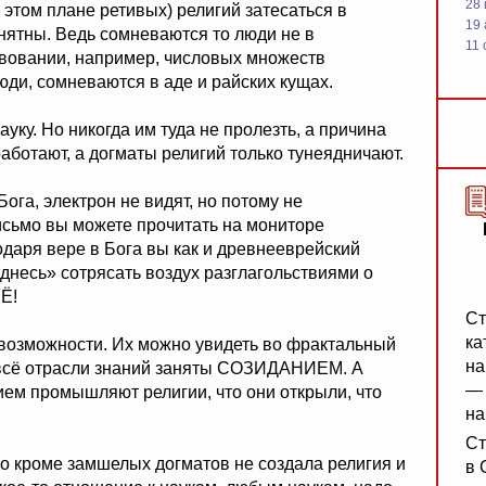
28
в этом плане ретивых) религий затесаться в
19
нятны. Ведь сомневаются то люди не в
11 
твовании, например, числовых множеств
юди, сомневаются в аде и райских кущах.
ауку. Но никогда им туда не пролезть, а причина
ботают, а догматы религий только тунеядничают.
Бога, электрон не видят, но потому не
исьмо вы можете прочитать на мониторе
одаря вере в Бога вы как и древнееврейский
 днесь» сотрясать воздух разглагольствиями о
Ё!
Ст
ка
возможности. Их можно увидеть во фрактальный
на
, всё отрасли знаний заняты СОЗИДАНИЕМ. А
— 
тием промышляют религии, что они открыли, что
на
Ст
го кроме замшелых догматов не создала религия и
в 