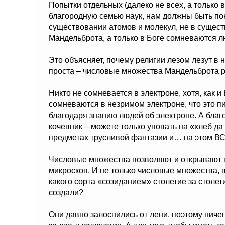
Попытки отдельных (далеко не всех, а только 
благородную семью наук, нам должны быть по
существовании атомов и молекул, не в сущес
Мандельброта, а только в Боге сомневаются л
Это объясняет, почему религии лезом лезут в н
проста – числовые множества Мандельброта ра
Никто не сомневается в электроне, хотя, как и 
сомневаются в незримом электроне, что это п
благодаря знанию людей об электроне. А благ
кочевник – можете только уповать на «хлеб да
предметах трусливой фантазии и… на этом ВС
Числовые множества позволяют и открывают 
микроскоп. И не только числовые множества
какого сорта «созиданием» столетие за столе
создали?
Они давно залоснились от лени, поэтому ниче