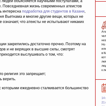
их людей объясняется научными постулатами, а
. Повседневная жизнь современных атеистов
ть интересна
подработка для студентов в Казани
,
ня Вьетнама и многие другие вещи, которых не
е означает, что атеисты не испытывают никаких
Ате
чел
не
ции закрепились достаточно прочно. Поэтому на
Но 
ов и не верящих в высшие силы, смотрят
или
в К
приходится выслушивать о том, что:
кот
люб
люд
к л
то религия это запрещает;
ь верить.
 с которыми ежедневно сталкивается большинство
14 
21 