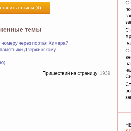
Ст
ставить отзывы (4)
по
за
за
яженные темы
Ст
Хр
на
 и номеру через портал Химера?
 памятники Дзержинскому
Ст
ве
но)
на
на
Пришествий на страницу:
1939
Си
Ст
во
за
Н