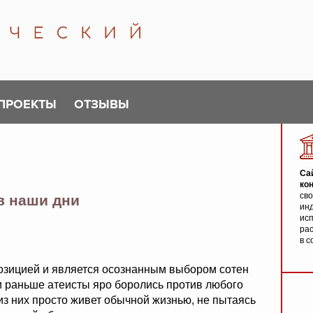
ПРОЕКТЫ
ОТЗЫВЫ
Са
ко
св
в наши дни
инд
исп
ра
в с
озицией и является осознанным выбором сотен
и раньше атеисты яро боролись против любого
из них просто живет обычной жизнью, не пытаясь