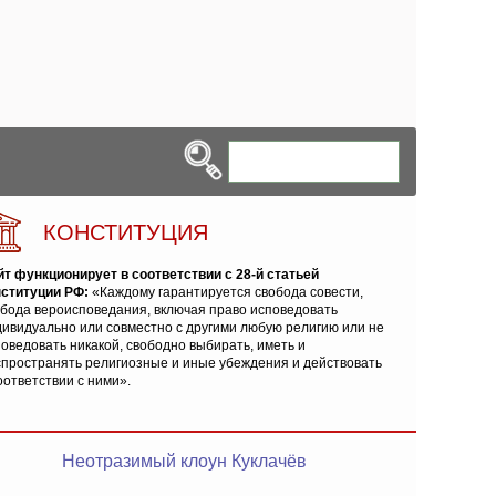
КОНСТИТУЦИЯ
йт функционирует в соответствии с 28-й статьей
нституции РФ:
«Каждому гарантируется свобода совести,
обода вероисповедания, включая право исповедовать
ивидуально или совместно с другими любую религию или не
оведовать никакой, свободно выбирать, иметь и
спространять религиозные и иные убеждения и действовать
оответствии с ними».
Неотразимый клоун Куклачёв