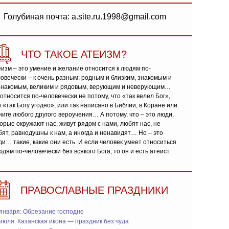
Голубиная почта: a.site.ru.1998@gmail.com
ЧТО ТАКОЕ АТЕИЗМ?
изм – это умение и желание относится к людям по-
овечески – к очень разным: родным и близким, знакомым и
знакомым, великим и рядовым, верующим и неверующим…
относится по-человечески не потому, что «так велел Бог»,
 «так Богу угодно», или так написано в Библии, в Коране или
ниге любого другого вероучения… А потому, что – это люди,
орые окружают нас, живут рядом с нами, любят нас, не
ят, равнодушны к нам, а иногда и ненавидят… Но – это
и… такие, какие они есть. И если человек умеет относиться
юдям по-человечески без всякого Бога, то он и есть атеист.
ПРАВОСЛАВНЫЕ ПРАЗДНИКИ
января: Обрезание господне
июля: Казанская икона — праздник без чуда