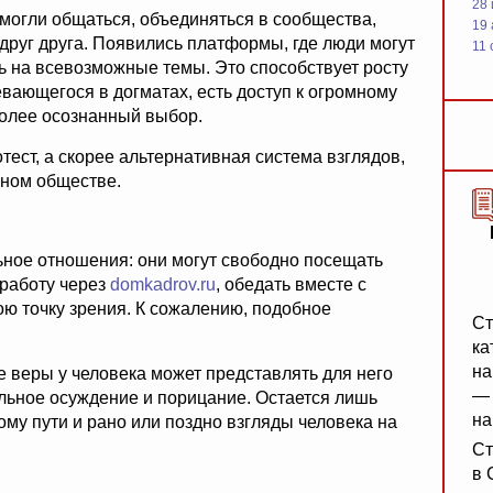
28
огли общаться, объединяться в сообщества,
19
друг друга. Появились платформы, где люди могут
11 
ь на всевозможные темы. Это способствует росту
вающегося в догматах, есть доступ к огромному
более осознанный выбор.
отест, а скорее альтернативная система взглядов,
нном обществе.
ьное отношения: они могут свободно посещать
 работу через
domkadrov.ru
, обедать вместе с
ю точку зрения. К сожалению, подобное
Ст
ка
на
е веры у человека может представлять для него
— 
альное осуждение и порицание. Остается лишь
на
ому пути и рано или поздно взгляды человека на
Ст
в 