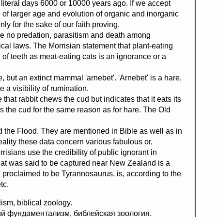
literal days 6000 or 10000 years ago. If we accept
e of larger age and evolution of organic and inorganic
y for the sake of our faith proving.
re no predation, parasitism and death among
gical laws. The Morrisian statement that plant-eating
of teeth as meat-eating cats is an ignorance or a
e, but an extinct mammal 'arnebet'. 'Arnebet' is a hare,
 visibility of rumination.
that rabbit chews the cud but indicates that it eats its
hews the cud for the same reason as for hare. The Old
 the Flood. They are mentioned in Bible as well as in
eality these data concern various fabulous or,
isians use the credibility of public ignorant in
hat was said to be captured near New Zealand is a
' proclaimed to be Tyrannosaurus, is, according to the
tc.
ism, biblical zoology.
ий фундаментализм, библейская зоология.