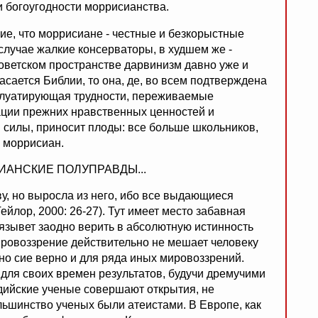
и богоугодности моррисианства.
ие, что моррисиане - честные и безкорыстные
случае жалкие консерваторы, в худшем же -
оветском пространстве дарвинизм давно уже и
асается Библии, то она, де, во всем подтверждена
сплуатирующая трудности, переживаемые
ации прежних нравственных ценностей и
 силы, приносит плоды: все больше школьников,
ы моррисиан.
АНСКИЕ ПОЛУПРАВДЫ...
у, но выросла из него, ибо все выдающиеся
ейлор, 2000: 26-27). Тут имеет место забавная
бязывет заодно верить в абсолютную истинность
ировоззрение действительно не мешает человеку
 но сие верно и для ряда иных мировоззрений.
ля своих времен результатов, будучи дремучими
ндийские ученые совершают открытия, не
льшинство ученых были атеистами. В Европе, как