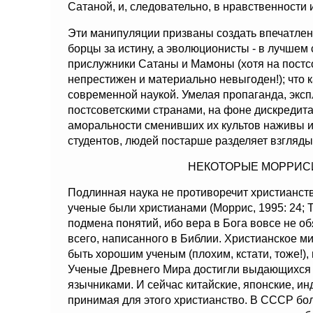
Сатаной, и, следовательно, в нравственности 
Эти манипуляции призваны создать впечатлен
борцы за истину, а эволюционисты - в лучшем 
прислужники Сатаны и Мамоны (хотя на постс
непрестижен и материально невыгоден!); что к
современной наукой. Умелая пропаганда, эк
постсоветскими странами, на фоне дискредит
аморальности сменивших их культов наживы и
студентов, людей постарше разделяет взгляд
НЕКОТОРЫЕ МОРРИСИ
Подлинная наука не противоречит христианств
ученые были христианами (Моррис, 1995: 24; Т
подмена понятий, ибо вера в Бога вовсе не о
всего, написанного в Библии. Христианское м
быть хорошим ученым (плохим, кстати, тоже!),
Ученые Древнего Мира достигли выдающихся д
язычниками. И сейчас китайские, японские, и
принимая для этого христианство. В СССР бо