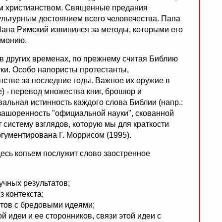
м христианством. Священные предания
культурным достоянием всего человечества. Папа
Папа Римский извинился за методы, которыми его
емонию.
в других временах, по прежнему считая Библию
ки. Особо напористы протестанты,
нстве за последние годы. Важное их оружие в
е) - перевод множества книг, брошюр и
вальная истинность каждого слова Библии (напр.:
а зашоренность "официальной науки", скованной
 систему взглядов, которую мы для краткости
гументирована Г. Моррисом (1995).
десь копьем послужит слово заостренное
учных результатов;
з контекста;
ктов с бредовыми идеями;
 идеи и ее сторонников, связи этой идеи с