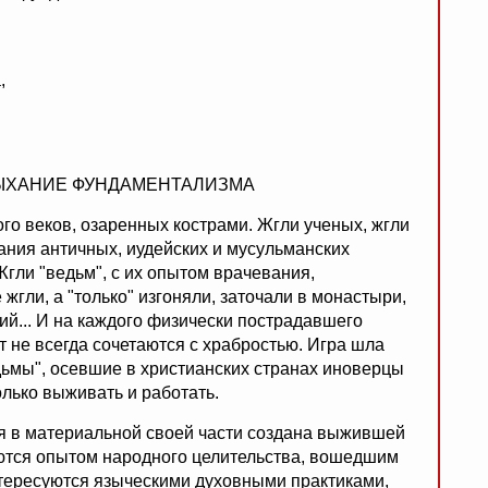
,
ДЫХАНИЕ ФУНДАМЕНТАЛИЗМА
ого веков, озаренных кострами. Жгли ученых, жгли
ания античных, иудейских и мусульманских
гли "ведьм", с их опытом врачевания,
гли, а "только" изгоняли, заточали в монастыри,
ий... И на каждого физически пострадавшего
т не всегда сочетаются с храбростью. Игра шла
дьмы", осевшие в христианских странах иноверцы
олько выживать и работать.
я в материальной своей части создана выжившей
ются опытом народного целительства, вошедшим
тересуются языческими духовными практиками,