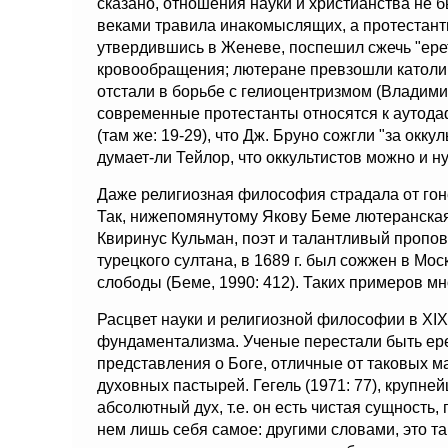
сказано, отношения науки и христианства не 
веками травила инакомыслящих, а протестант
утвердившись в Женеве, поспешил сжечь "ере
кровообращения; лютеране превзошли католик
отстали в борьбе с гелиоцентризмом (Владимир
современные протестанты относятся к аутодаф
(там же: 19-29), что Дж. Бруно сожгли "за оккул
думает-ли Тейлор, что оккультистов можно и н
Даже религиозная философия страдала от гоне
Так, нижепомянутому Якову Беме лютеранская
Квиринус Кульман, поэт и талантливый пропов
турецкого султана, в 1689 г. был сожжен в Мос
слободы (Беме, 1990: 412). Таких примеров м
Расцвет науки и религиозной философии в XIX
фундаментализма. Ученые перестали быть ере
представления о Боге, отличные от таковых м
духовных пастырей. Гегель (1971: 77), крупней
абсолютный дух, т.е. он есть чистая сущност
нем лишь себя самое: другими словами, это т