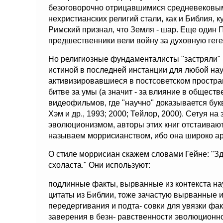
безоговорочно отрицавшимися средневековы
нехристианских религий стали, как и Библия, 
Римский признал, что Земля - шар. Еще один 
предшественники вели войну за духовную гег
Но религиозные фундаменталисты "застряли" 
истиной в последней инстанции для любой нау
активизировавшиеся в постсоветском простра
битве за умы (а значит - за влияние в обществ
видеофильмов, где "научно" доказывается бук
Хэм и др., 1993; 2000; Тейлор, 2000). Сетуя н
эволюционизмом, авторы этих книг отстаивают
называем моррисианством, ибо она широко ар
О стиле моррисиан скажем словами Гейне: "З
схоласта." Они используют:
подлинные факты, вырванные из контекста на
цитаты из Библии, тоже зачастую вырванные и
передергивания и подта- совки для увязки фа
заверения в безн- равственности эволюционной