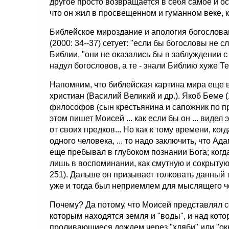
другое просто возвращается в себя самое и ос
что он жил в просвещенном и гуманном веке, 
Библейское мироздание и апология богослова
(2000: 34--37) сетует: "если бы богословы не
Библии, "они не оказались бы в заблуждении 
надул богословов, а те - знали Библию хуже Т
Напомним, что библейская картина мира еще
христиан (Василий Великий и др.). Якоб Беме 
философов (сын крестьянина и сапожник по пр
этом пишет Моисей ... как если бы он ... видел
от своих предков... Но как к тому времени, ко
одного человека, ... то надо заключить, что Ад
еще пребывал в глубоком познании Бога; когда 
лишь в воспоминании, как смутную и сокрытую
251). Дальше он призывает толковать данный т
уже и тогда был неприемлем для мыслящего ч
Почему? Да потому, что Моисей представлял се
которым находятся земля и "воды", и над кот
проливающиеся дождем через "хляби" или "окн