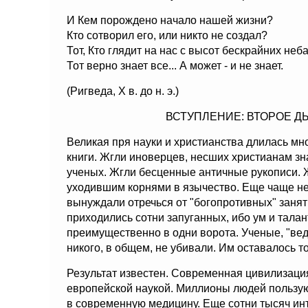
И Кем порождено начало нашей жизни?
Кто сотворил его, или никто не создал?
Тот, Кто глядит на нас с высот бескрайних неба
Тот верно знает все... А может - и не знает.
(Ригведа, X в. до н. э.)
ВСТУПЛЕНИЕ: ВТОРОЕ 
Великая пря науки и христианства длилась мн
книги. Жгли иноверцев, несших христианам зн
ученых. Жгли бесценные античные рукописи. Ж
уходившим корнями в язычество. Еще чаще не ж
вынуждали отречься от "богопротивных" занят
приходились сотни запуганных, ибо ум и талан
преимущественно в одни ворота. Ученые, "ве
никого, в общем, не убивали. Им оставалось т
Результат известен. Современная цивилизаци
европейской наукой. Миллионы людей пользу
в современную медицину. Еще сотни тысяч ин