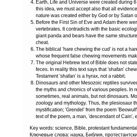
Earth, Life and Universe were created during 6 
this idea, we must accept also that all evidenc
nature was created either by God or by Satan onl
Before the First Sin of Eve and Adam there we
vertebrates. It contradicts with the basic ecolo
giant panda and bears have the same structure 
cheat.
The biblical 'hare chewing the cud' is not a har
whose frequent false chewing movements make a
The original Hebrew text of Bible does not state 
feces. In reality this text says that 'shafan' c
Testament 'shafan' is a hyrax, not a rabbit.
Dinosaurs and other Mesozoic reptiles survived
the myths and chronics of various peoples. In r
sometimes, real animals, but not dinosaurs. Morr
zoology and mythology. Thus, the plesiosaur t
mystification; 'Grendel' from the poem 'Beowulf
text of the poem, a man, 'descendant of Cain', e
Key words: science, Bible, protestant fundamental
Ключевые слова: наука, Библия, протестантск