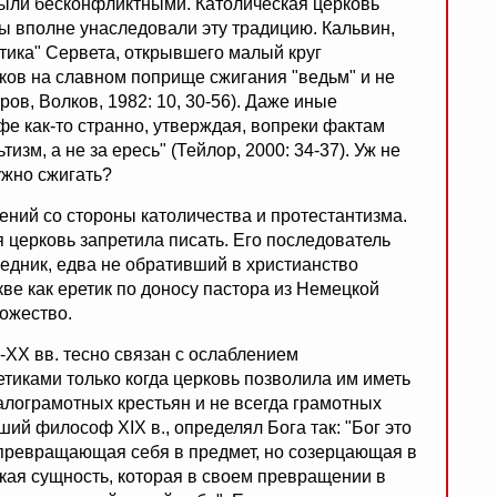
были бесконфликтными. Католическая церковь
ы вполне унаследовали эту традицию. Кальвин,
тика" Сервета, открывшего малый круг
ов на славном поприще сжигания "ведьм" и не
ов, Волков, 1982: 10, 30-56). Даже иные
е как-то странно, утверждая, вопреки фактам
ьтизм, а не за ересь" (Тейлор, 2000: 34-37). Уж не
ужно сжигать?
ний со стороны католичества и протестантизма.
 церковь запретила писать. Его последователь
едник, едва не обративший в христианство
кве как еретик по доносу пастора из Немецкой
ножество.
-XX вв. тесно связан с ослаблением
тиками только когда церковь позволила им иметь
алограмотных крестьян и не всегда грамотных
ший философ XIX в., определял Бога так: "Бог это
ь, превращающая себя в предмет, но созерцающая в
акая сущность, которая в своем превращении в