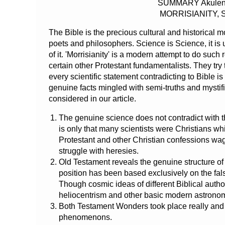
SUMMARY Akulenko
MORRISIANITY, 
The Bible is the precious cultural and historica
poets and philosophers. Science is Science, it is u
of it. 'Morrisianity' is a modern attempt to do suc
certain other Protestant fundamentalists. They try 
every scientific statement contradicting to Bible is 
genuine facts mingled with semi-truths and mystifi
considered in our article.
The genuine science does not contradict with the
is only that many scientists were Christians wh
Protestant and other Christian confessions wag
struggle with heresies.
Old Testament reveals the genuine structure o
position has been based exclusively on the false
Though cosmic ideas of different Biblical author
heliocentrism and other basic modern astrono
Both Testament Wonders took place really and li
phenomenons.