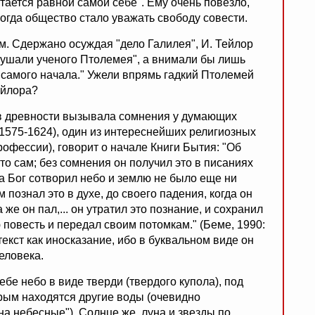
тается равной самой себе". Ему очень повезло,
когда общество стало уважать свободу совести.
м. Сдержано осуждая "дело Галилея", И. Тейлор
 слушали ученого Птолемея", а внимали бы лишь
с самого начала." Ужели впрямь гадкий Птолемей
ейлора?
 в древности вызывала сомнения у думающих
(1575-1624), один из интереснейших религиозных
офессии), говорит о начале Книги Бытия: "Об
 это сам; без сомнения он получил это в писаниях
гда Бог сотворил небо и землю не было еще ни
ам познал это в духе, до своего падения, когда он
же он пал,... он утратил это познание, и сохранил
 повесть и передал своим потомкам." (Беме, 1990:
екст как иносказание, ибо в буквальном виде он
еловека.
бе небо в виде тверди (твердого купола), под
орым находятся другие воды (очевидно
а небесные"). Солнце же, луна и звезды по