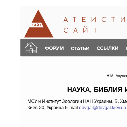
ФОРУМ
ССЫЛКИ
СТАТЬИ
Н.М. Акулен
НАУКА, БИБЛИЯ
МСУ и Институт Зоологии НАН Украины, Б. Хме
Киев-30, Украина E-mail
dovgal@dovgal.kiev.ua