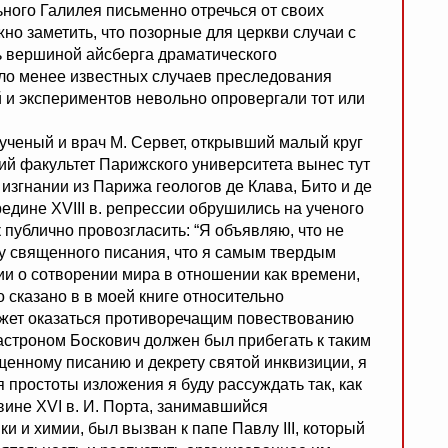
ного Галилея письменно отречься от своих
но заметить, что позорные для церкви случаи с
ь вершиной айсберга драматического
ыло менее известных случаев преследования
 и экспериментов невольно опровергали тот или
й ученый и врач М. Сервет, открывший малый круг
кий факультет Парижского университета вынес тут
изгнании из Парижа геологов де Клава, Бито и де
едине XVIII в. репрессии обрушились на ученого
 публично провозгласить: “Я объявляю, что не
ту священного писания, что я самым твердым
лии о сотворении мира в отношении как времени,
то сказано в в моей книге относительно
может оказаться противоречащим повествованию
 астроном Боскович должен был прибегать к таким
енному писанию и декрету святой инквизиции, я
 простоты изложения я буду рассуждать так, как
вине XVI в. И. Порта, занимавшийся
и и химии, был вызван к папе Павлу III, который