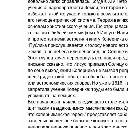
довольно легко справлялась. Когда в XIV Петр
учения о шарообразности Земли, то второй из
избежал такой же участи только в результате 
его гелиоцентрической системе. Теория велик
основам христианского учения. Ею отрицалас
согласии с библейским мифом об Иисусе Нав
и протестантизма встретили книгу Коперника 
“Публика прислушивается к голосу нового астр
Земля, а не небеса или небосвод, не Солнце 
Этот глупец хочет перевернуть все наши пред
писании сказано, что Иисус приказал Солнцу о
по себе выход книги Коперника не вызвал репр
шел Тридентский собор, шла борьба с протест
или астрономических споров. Но уже в 1616 г.
запретила учение Коперника; труды его были и
упоминать на лекциях.
Все началось в начале следующего столетия, 
щит такими выдающимися мыслителями как Дж
что коперниканская “ересь” представляет собо
завоевывающее все большее количество посл
непосредственную опасность для христианской