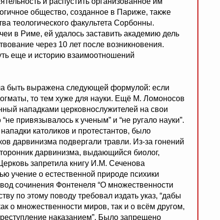
еятельность и распустить организованное им
логичное общество, созданное в Париже, также
тва теологического факультета Сорбонны.
еи в Риме, ей удалось заставить академию дель
вование через 10 лет после возникновения.
уть еще и историю взаимоотношений
ла быть выражена следующей формулой: если
огматы, то тем хуже для науки. Ещё М. Ломоносов
енный нападками церковнослужителей на свои
“не привязывалось к ученым” и “не ругало науки”.
нападки католиков и протестантов, было
ов дарвинизма подвергали травли. Из-за гонений
торонник дарвинизма, выдающийся биолог,
Церковь запретила книгу И.М. Сеченова
сью учение о естественной природе психики
евод сочинения Фонтенеля “О множественности
тву по этому поводу требовал издать указ, “дабы
как о множественности миров, так и о всём другом,
преступление наказанием”. Было запрещено