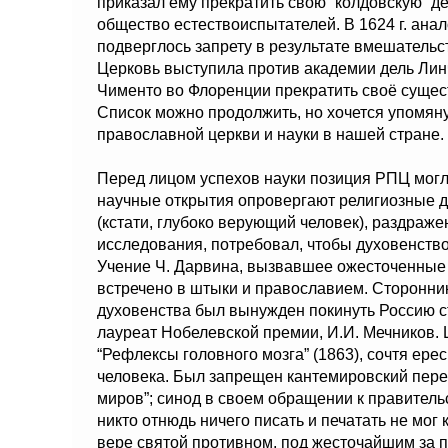
приказал ему прекратить свою “колдовскую” д
общество естествоиспытателей. В 1624 г. ана
подверглось запрету в результате вмешательс
Церковь выступила против академии дель Линч
Чименто во Флоренции прекратить своё сущест
Список можно продолжить, но хочется упомян
православной церкви и науки в нашей стране.
Перед лицом успехов науки позиция РПЦ мог
научные открытия опровергают религиозные д
(кстати, глубоко верующий человек), раздраж
исследования, потребовал, чтобы духовенство 
Учение Ч. Дарвина, вызвавшее ожесточенные 
встречено в штыки и православием. Сторонник
духовенства был вынужден покинуть Россию с
лауреат Нобелевской премии, И.И. Мечников. 
“Рефлексы головного мозга” (1863), сочтя ере
человека. Был запрещен кантемировский пер
миров”; синод в своем обращении к правительс
никто отнюдь ничего писать и печатать не мог 
вере святой противном, под жесточайшим за 