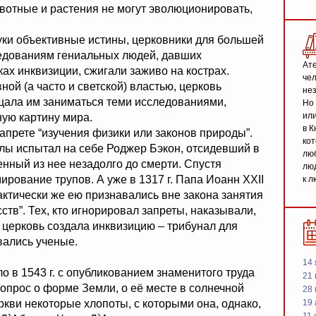
отные и растения не могут эволюционировать,
ки объективные истины, церковники для большей
ледованиям гениальных людей, давших
Ате
ках инквизиции, сжигали заживо на кострах.
чел
ой (а часто и светской) властью, церковь
не
щала им заниматься теми исследованиями,
Но 
или
ную картину мира.
в К
 запрете “изучения физики или законов природы”.
кот
ллы испытал на себе Роджер Бэкон, отсидевший в
люб
нный из нее незадолго до смерти. Спустя
люд
ирование трупов. А уже в 1317 г. Папа Иоанн XXII
к л
актически же ею признавались вне закона занятия
ств”. Тех, кто игнорировал запреты, наказывали,
ая церковь создала инквизицию – трибунал для
вались ученые.
14 
 в 1543 г. с опубликованием знаменитого труда
21 
опрос о форме Земли, о её месте в солнечной
28
кви некоторые хлопоты, с которыми она, однако,
19