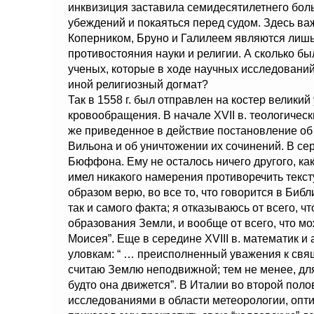
инквизиция заставила семидесятилетнего боль
убеждений и покаяться перед судом. Здесь важ
Коперником, Бруно и Галилеем являются лиш
противостояния науки и религии. А сколько б
ученых, которые в ходе научных исследований
иной религиозный догмат?
Так в 1558 г. был отправлен на костер велики
кровообращения. В начале XVII в. теологичес
же приведенное в действие постановление об 
Вильона и об уничтожении их сочинений. В сер
Бюффона. Ему не осталось ничего другого, как
имел никакого намерения противоречить текс
образом верю, во все то, что говорится в Биб
так и самого факта; я отказываюсь от всего, ч
образования Земли, и вообще от всего, что 
Моисея”. Еще в середине XVIII в. математик и
уловкам: “ … преисполненный уважения к свящ
считаю Землю неподвижной; тем не менее, для
будто она движется”. В Италии во второй поло
исследованиями в области метеорологии, оптик