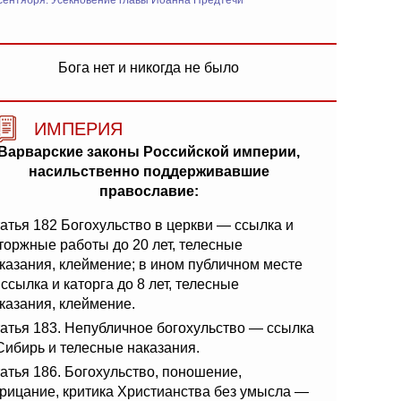
сентября: Усекновение главы Иоанна Предтечи
Бога нет и никогда не было
ИМПЕРИЯ
Варварские законы Российской империи,
насильственно поддерживавшие
православие:
атья 182 Богохульство в церкви — ссылка и
торжные работы до 20 лет, телесные
казания, клеймение; в ином публичном месте
ссылка и каторга до 8 лет, телесные
казания, клеймение.
атья 183. Непубличное богохульство — ссылка
Сибирь и телесные наказания.
атья 186. Богохульство, поношение,
рицание, критика Христианства без умысла —