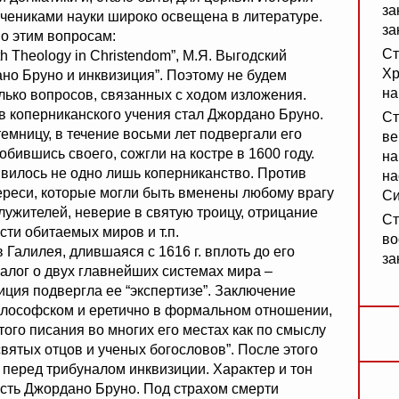
за
учениками науки широко освещена в литературе.
за
о этим вопросам:
Ст
with Theology in Christendom”, М.Я. Выгодский
Хр
ано Бруно и инквизиция”. Поэтому не будем
на
лько вопросов, связанных с ходом изложения.
в коперниканского учения стал Джордано Бруно.
Ст
емницу, в течение восьми лет подвергали его
ве
добившись своего, сожгли на костре в 1600 году.
на
явилось не одно лишь коперниканство. Против
на
ереси, которые могли быть вменены любому врагу
Си
лужителей, неверие в святую троицу, отрицание
Ст
сти обитаемых миров и т.п.
во
Галилея, длившаяся с 1616 г. вплоть до его
за
Диалог о двух главнейших системах мира –
иция подвергла ее “экспертизе”. Заключение
 философском и еретично в формальном отношении,
того писания во многих его местах как по смыслу
вятых отцов и ученых богословов”. После этого
перед трибуналом инквизиции. Характер и тон
часть Джордано Бруно. Под страхом смерти