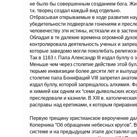
не было бы совершенным созданием бога. Жив
т.к. творец создал каждый вид отдельно.
Отбрасывая открываемые в ходе развития нау
убедительности подвергали гонениям и прес
человечеству эти истины, истязали их в застен
Обладая в те далекие времена огромной духовн
контролировала деятельность ученых и запре
которые заведомо могли поколебать религиоз
Так в 1163 г. Папа Александр III издал буллу о
Меньше чем через столетие действие этой бу
тюрьме инквизиции более десяти лет и выпуще
столетие папа Бонифаций VIII запретил анатом
издал буллу, которой запрещалось алхимия. Ф
и химией как одним их “семи дьявольских искус
преследовали и казнили. В XIII в. католическ
расправы над еретиками, к которым приравни
Первую трещину христианское вероучение дало
Коперника “Об обращении небесных кругов”. В
системе и на предыдущем этапе доставлял цер