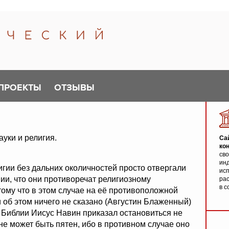
ПРОЕКТЫ
ОТЗЫВЫ
ауки и религия.
Са
ко
св
инд
игии без дальних околичностей просто отвергали
исп
ии, что они противоречат религиозному
ра
в с
тому что в этом случае на её противоположной
 об этом ничего не сказано (Августин Блаженный)
 в Библии Иисус Навин приказал остановиться не
 не может быть пятен, ибо в противном случае оно