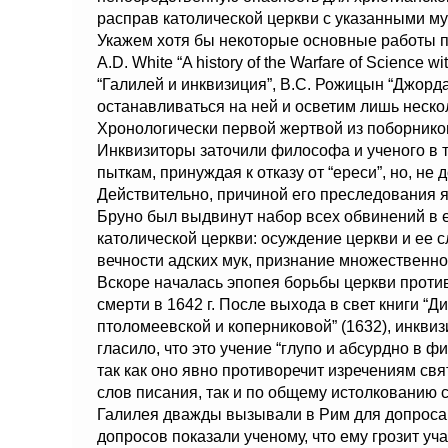
расправ католической церкви с указанными м
Укажем хотя бы некоторые основные работы п
A.D. White “A history of the Warfare of Science 
“Галилей и инквизиция”, В.С. Рожицын “Джорд
останавливаться на ней и осветим лишь неско
Хронологически первой жертвой из поборнико
Инквизиторы заточили философа и ученого в т
пыткам, принуждая к отказу от “ереси”, но, не 
Действительно, причиной его преследования 
Бруно был выдвинут набор всех обвинений в 
католической церкви: осуждение церкви и ее с
вечности адских мук, признание множественно
Вскоре началась эпопея борьбы церкви против 
смерти в 1642 г. После выхода в свет книги “
птоломеевской и коперниковой” (1632), инквиз
гласило, что это учение “глупо и абсурдно в
так как оно явно противоречит изречениям свя
слов писания, так и по общему истолкованию с
Галилея дважды вызывали в Рим для допроса 
допросов показали ученому, что ему грозит у