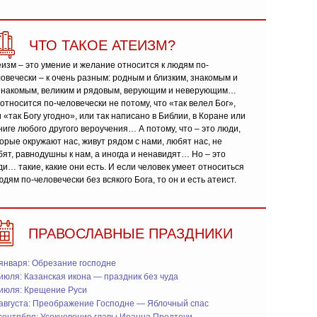
ЧТО ТАКОЕ АТЕИЗМ?
изм – это умение и желание относится к людям по-
овечески – к очень разным: родным и близким, знакомым и
знакомым, великим и рядовым, верующим и неверующим…
относится по-человечески не потому, что «так велел Бог»,
 «так Богу угодно», или так написано в Библии, в Коране или
ниге любого другого вероучения… А потому, что – это люди,
орые окружают нас, живут рядом с нами, любят нас, не
ят, равнодушны к нам, а иногда и ненавидят… Но – это
и… такие, какие они есть. И если человек умеет относиться
юдям по-человечески без всякого Бога, то он и есть атеист.
ПРАВОСЛАВНЫЕ ПРАЗДНИКИ
января: Обрезание господне
июля: Казанская икона — праздник без чуда
 июля: Крещение Руси
 августа: Преображение Господне — Яблочный спас