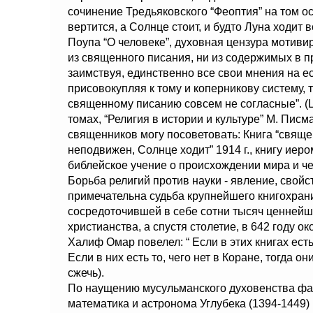
сочинение Тредьяковского “Феоптия” на том ос
вертится, а Солнце стоит, и будто Луна ходит
Поупа “О человеке”, духовная цензура мотиви
из священного писания, ни из содержимых в 
заимствуя, единственно все свои мнения на е
присовокупляя к тому и коперникову систему, 
священному писанию совсем не согласные”. (Ц
томах, “Религия в истории и культуре” М. Пи
священников могу посоветовать: Книга “свящ
неподвижен, Солнце ходит” 1914 г., книгу ие
библейское учение о происхождении мира и чел
Борьба религий против науки - явление, свойс
примечательна судьба крупнейшего книгохран
сосредоточившей в себе сотни тысяч ценнейш
христианства, а спустя столетие, в 642 году 
Халиф Омар повелел: “ Если в этих книгах есть
Если в них есть то, чего нет в Коране, тогда о
сжечь).
По наущению мусульманского духовенства фан
математика и астронома Углубека (1394-1449) и