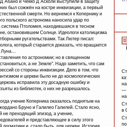
11 
 Д`Абано и Чекко Д`Асколи выступили в защиту
 них был сожжён на костре инквизиции, а первый
естественной смерти. Но вернемся к Копернику и
ого польского астронома наносила удар по
ь система Птоломея, находившаяся в тесном
ине, остановившем Солнце. Идеологи католицизма
отборными ругательствами. Так Лютер писал:
олога, который старается доказать, что вращается
и Луна…
ставления по астрономии; но в священном
становиться, а не Земле”. Надо заметить, что сам
ессий со стороны инквизиции. Дело в том, что
Ст
антизмом и церкви было не до космологических
ка
 церковь исправила эту досадную ошибку и
на
зъяты из библиотек, о них не разрешалось
— 
на
когда учение Коперника оказалось поднятым на
Ст
ордано Бруно и Галилео Галилей. Стало ясно,
в 
й не преходящий эпизод, а учение,
Ст
едователей и представляющее в силу этого
по
 догматики и, стало быть, для церкви. История