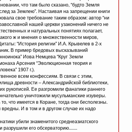
новании, что там было сказано, “будто Земля
 вслед за Землею”. Настаивая на запрещении книги
ровала свое требование таким образом: автор “ни
православной нашей церкви узаконений ничего не
стественных и натуральных понятиях полагает,
такого ж и мнения о множественности миров,
итаты: “История религии” И.А. Крывелев в 2-х
сманик. В пример бредовых высказываний
енноинока” Иова Немцева “Круг Земли
ромонаха Арсения “Эволюционная теория и
овека” 1907 г.).
твенное всем конфессиям. В связи с этим,
илища древности – Александрийской библиотеки,
их рукописей. Ее разгромили фанатики раннего
окончательно уничтожили мусульманские изуверы.
 то, что имеется в Коране, тогда они бесполезны.
ни вредны. И в том и в другом случае их надо
атики убили знаменитого среднеазиатского
 разрушили его обсерваторию.......