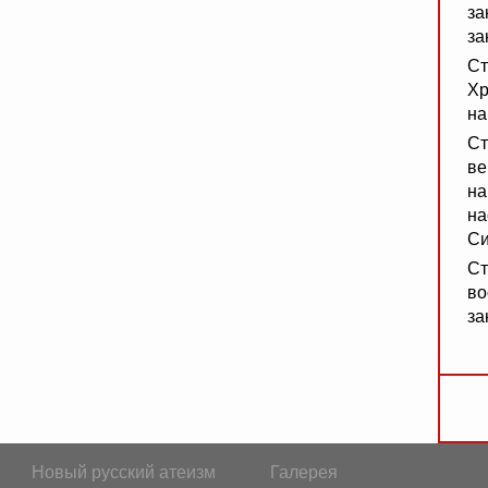
за
за
Ст
Хр
на
Ст
ве
на
на
Си
Ст
во
за
Новый русский атеизм
Галерея