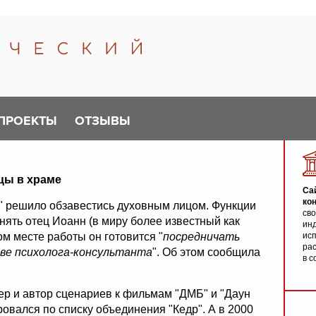
ПРОЕКТЫ
ОТЗЫВЫ
цы в храме
Са
ко
" решило обзавестись духовным лицом. Функции
св
нять отец Иоанн (в миру более известный как
инд
м месте работы он готовится "
посредничать
исп
ра
тве психолога-консультанта
". Об этом сообщила
в с
ер и автор сценариев к фильмам "ДМБ" и "Даун
ровался по списку объединения "Кедр". А в 2000