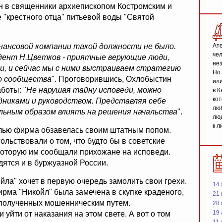
ен в священники архиепископом Костромским и
 "крестного отца" питьевой воды "Святой
инансовой компании такой должности не было.
Ате
чел
идент Н.Цветков - приятные верующие люди,
не
и, и сейчас мы с ними выстраиваем стратегию
Но 
о сообщества
". Проговорившись, Охлобыстин
или
боты: "
Не нарушая тайну исповеди, можно
в К
кот
никами и руководством. Представляя себе
люб
льным образом влиять на решения начальства
".
люд
к л
целью фирма обзавелась своим штатным попом.
льствовали о том, что будто бы в советские
оторую им сообщали прихожане на исповеди.
ятся и в буржуазной России.
йла" хочет в первую очередь замолить свои грехи.
14 
фирма "Никойл" была замечена в скупке краденого,
21 
 полученных мошенническим путем.
28
19
 уйти от наказания на этом свете. А вот о том