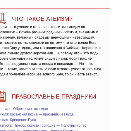
ЧТО ТАКОЕ АТЕИЗМ?
изм – это умение и желание относится к людям по-
овечески – к очень разным: родным и близким, знакомым и
знакомым, великим и рядовым, верующим и неверующим…
относится по-человечески не потому, что «так велел Бог»,
 «так Богу угодно», или так написано в Библии, в Коране или
ниге любого другого вероучения… А потому, что – это люди,
орые окружают нас, живут рядом с нами, любят нас, не
ят, равнодушны к нам, а иногда и ненавидят… Но – это
и… такие, какие они есть. И если человек умеет относиться
юдям по-человечески без всякого Бога, то он и есть атеист.
ПРАВОСЛАВНЫЕ ПРАЗДНИКИ
января: Обрезание господне
июля: Казанская икона — праздник без чуда
 июля: Крещение Руси
 августа: Преображение Господне — Яблочный спас