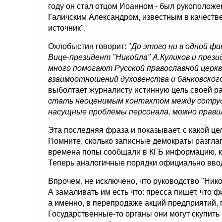
году он стал отцом Иоанном - был рукополож
Галичским Александром, известным в качестве
источник".
Охлобыстин говорит: "
До этого ни в одной ф
Вице-президент "Никойла" А.Куликов и през
много помогают Русской православной церкв
взаимоотношений духовенства и банковског
выболтает журналисту истинную цель своей ра
стать неоценимым контактом между сотруд
насущные проблемы персонала, можно прави
Эта последняя фраза и показывает, с какой 
Помните, сколько записные демократы разглаго
времена попы сообщали в КГБ информацию, к
Теперь аналогичные порядки официально ввод
Впрочем, не исключено, что руководство "Нико
А замаливать им есть что: пресса пишет, что 
а именно, в перепродаже акций предприятий,
Государственные-то органы они могут скупить и