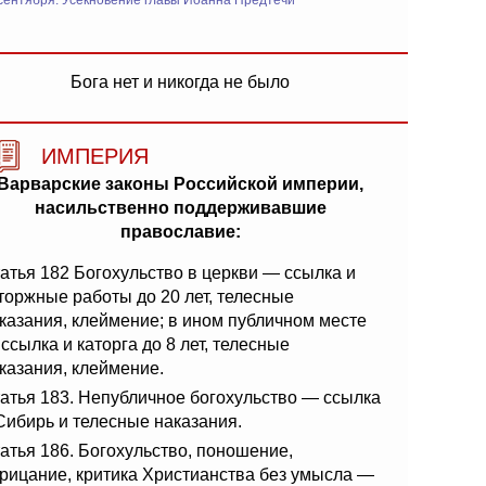
сентября: Усекновение главы Иоанна Предтечи
Бога нет и никогда не было
ИМПЕРИЯ
Варварские законы Российской империи,
насильственно поддерживавшие
православие:
атья 182 Богохульство в церкви — ссылка и
торжные работы до 20 лет, телесные
казания, клеймение; в ином публичном месте
ссылка и каторга до 8 лет, телесные
казания, клеймение.
атья 183. Непубличное богохульство — ссылка
Сибирь и телесные наказания.
атья 186. Богохульство, поношение,
рицание, критика Христианства без умысла —