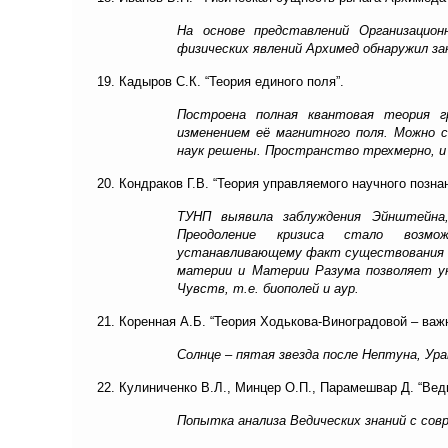
На основе представлений Организацио
физических явлений Архимед обнаружил за
19. Кадыров С.К. “Теория единого поля”.
Построена полная квантовая теория г
изменением её магнитного поля. Можно
наук решены. Пространство трехмерно, и
20. Кондраков Г.В. “Теория управляемого научного познан
ТУНП выявила заблуждения Эйнштейна,
Преодоление кризиса стало возмож
устанавливающему факт существования но
материи и Материи Разума позволяет у
Чувств, т.е. биополей и аур.
21. Коренная А.Б. “Теория Ходькова-Виноградовой – важн
Солнце – пятая звезда после Нептуна, Ур
22. Кулиниченко В.Л., Минцер О.П., Парамешвар Д. “Ве
Попытка анализа Ведических знаний с сов