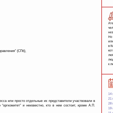
Ате
чел
не
Но 
или
в К
кот
равления” (СПб),
люб
люд
к л
14 
21 
ресса или просто отдельные их представители участвовали в
28
“оргкомитет” и неизвестно, кто в нем состоит, кроме А.П.
19