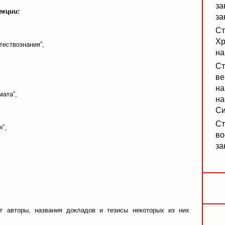
за
екции:
за
Ст
Хр
тествознания”,
на
Ст
ве
на
мата”,
на
Си
,
Ст
я”,
во
за
т авторы, названия докладов и тезисы некоторых из них