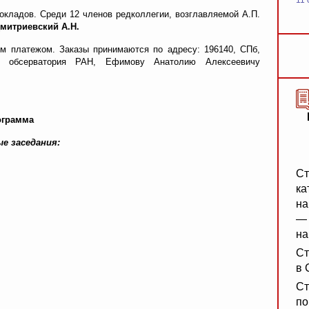
11 
окладов. Среди 12 членов редколлегии, возглавляемой А.П.
Дмитриевский А.Н.
 платежом. Заказы принимаются по адресу: 196140, СПб,
ая обсерватория РАН, Ефимову Анатолию Алексеевичу
ограмма
е заседания:
Ст
ка
на
— 
на
Ст
в 
Ст
по