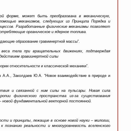
ной форме, может быть преобразована в механическую,
 помощью механизмов, следующих из Принципа Порядка и
оцессов. Разработанные физические механизмы позволяют
отребляющие органическое и ядерное топлива.
ждающие образование гравиинертной массы”.
е веса тела при вращательных движениях, подтверждая
 действием гравиинертной силы
еории относительности и классической механики”.
 А.А., Заколдаев Ю.А. “Новое взаимодействие в природе и
ствия и связанной с ним силы на пульсары. Новая сила
тропии физического пространства из-за существования
 – новой фундаментальной векторной постоянной.
сти и принципы, лежащие в основе новой науки – милогии,
 познанию реальности и многоуровневость вселенского