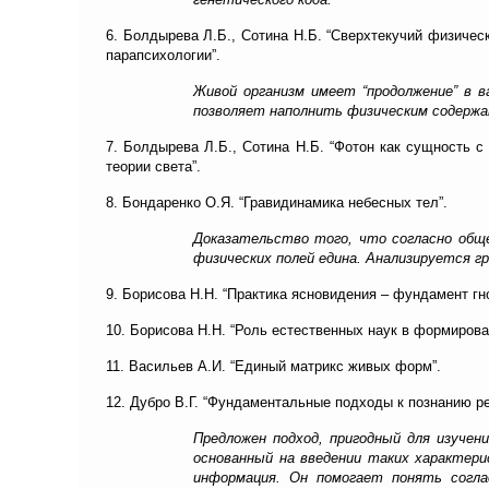
6. Болдырева Л.Б., Сотина Н.Б. “Сверхтекучий физичес
парапсихологии”.
Живой организм имеет “продолжение” в в
позволяет наполнить физическим содержан
7. Болдырева Л.Б., Сотина Н.Б. “Фотон как сущность с
теории света”.
8. Бондаренко О.Я. “Гравидинамика небесных тел”.
Доказательство того, что согласно обще
физических полей едина. Анализируется г
9. Борисова Н.Н. “Практика ясновидения – фундамент гно
10. Борисова Н.Н. “Роль естественных наук в формирова
11. Васильев А.И. “Единый матрикс живых форм”.
12. Дубро В.Г. “Фундаментальные подходы к познанию ре
Предложен подход, пригодный для изучен
основанный на введении таких характери
информация. Он помогает понять согла