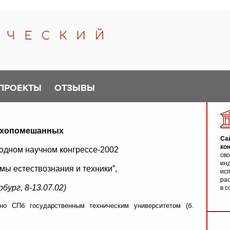
ПРОЕКТЫ
ОТЗЫВЫ
ихопомешанных
Са
ко
одном научном конгрессе-2002
св
инд
ы естествознания и техники”,
исп
ра
ург, 8-13.07.02)
в с
но СПб государственным техническим университетом (б.