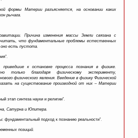
нной формы Материи разъясняется, на основании каких
кон рычага.
равитации. Причина изменения массы Земли связана с
 считать, что фундаментальные проблемы естественных
 оно есть пустота.
ия”.
 приведшие к остановке процесса познания в физике.
но только благодаря физическому эксперименту,
вого физического явления. Введение в физику Физической
казать на существование производной от них – Материи
ый этап синтеза науки и религии”.
ана, Сатурна и Юпитера.
ды: фундаментальный подход к познанию реальности”.
ременных позиций.