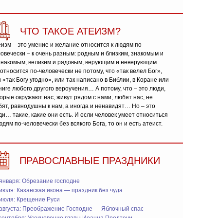
ЧТО ТАКОЕ АТЕИЗМ?
изм – это умение и желание относится к людям по-
овечески – к очень разным: родным и близким, знакомым и
знакомым, великим и рядовым, верующим и неверующим…
относится по-человечески не потому, что «так велел Бог»,
 «так Богу угодно», или так написано в Библии, в Коране или
ниге любого другого вероучения… А потому, что – это люди,
орые окружают нас, живут рядом с нами, любят нас, не
ят, равнодушны к нам, а иногда и ненавидят… Но – это
и… такие, какие они есть. И если человек умеет относиться
юдям по-человечески без всякого Бога, то он и есть атеист.
ПРАВОСЛАВНЫЕ ПРАЗДНИКИ
января: Обрезание господне
июля: Казанская икона — праздник без чуда
 июля: Крещение Руси
 августа: Преображение Господне — Яблочный спас