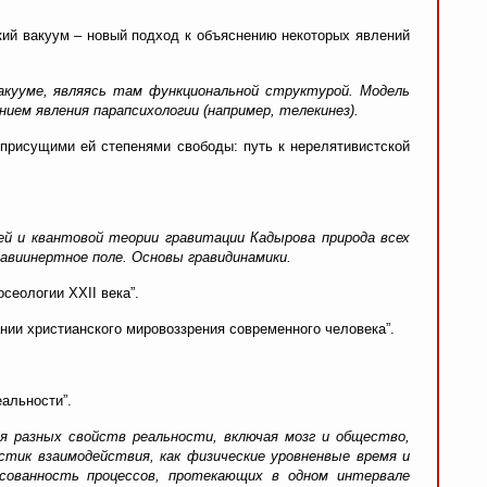
кий вакуум – новый подход к объяснению некоторых явлений
акууме, являясь там функциональной структурой. Модель
ием явления парапсихологии (например, телекинез).
 присущими ей степенями свободы: путь к нерелятивистской
й и квантовой теории гравитации Кадырова природа всех
равиинертное поле. Основы гравидинамики.
сеологии XXII века”.
нии христианского мировоззрения современного человека”.
альности”.
ия разных свойств реальности, включая мозг и общество,
стик взаимодействия, как физические уровненвые время и
сованность процессов, протекающих в одном интервале