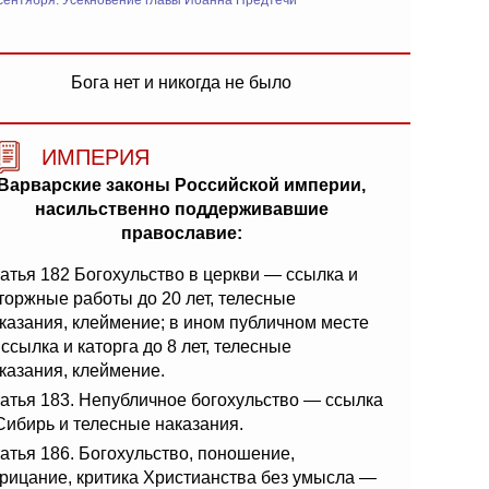
сентября: Усекновение главы Иоанна Предтечи
Бога нет и никогда не было
ИМПЕРИЯ
Варварские законы Российской империи,
насильственно поддерживавшие
православие:
атья 182 Богохульство в церкви — ссылка и
торжные работы до 20 лет, телесные
казания, клеймение; в ином публичном месте
ссылка и каторга до 8 лет, телесные
казания, клеймение.
атья 183. Непубличное богохульство — ссылка
Сибирь и телесные наказания.
атья 186. Богохульство, поношение,
рицание, критика Христианства без умысла —