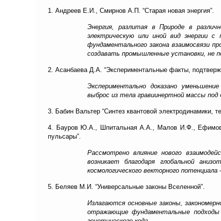
1. Андреев Е.И., Смирнов А.П. “Старая новая энергия”.
Энергия, разлитая в Природе в различ
электрическую или иной вид энергии с
фундаментального закона взаимосвязи пр
создавать промышленные установки, не п
2. Асанбаева Д.А. “Экспериментальные факты, подтвер
Экспериментально доказано уменьшени
выброс из тела гравиинертной массы под
3. Бабин Вальтер “Синтез квантовой электродинамики, т
4. Бауров Ю.А., Шпитальная А.А., Малов И.Ф., Ефимов
пульсары”.
Рассмотрено влияние нового взаимодей
возникает благодаря глобальной анизо
космологического векторного потенциала
5. Беляев М.И. “Универсальные законы Вселенной”.
Излагаются основные законы, закономерно
отражающие фундаментальные подходы к
генетического кода.