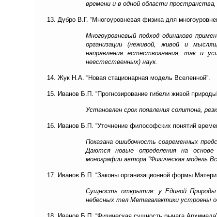
времени и в одной области пространства, 
13. Дубро В.Г. “Многоуровневая физика для многоуровне
Многоуровневый подход одинаково примен
организации (неживой, живой и мысля
направления естествознания, так и ус
неестественных) наук.
14. Жук Н.А. “Новая стационарная модель Вселенной”.
15. Иванов Б.П. “Прогнозирование гибели живой природы
Установлен срок появления солитона, рез
16. Иванов Б.П. “Уточнение философских понятий времен
Показана ошибочность современных предс
Даются новые определения на основе 
монографии автора “Физическая модель Вс
17. Иванов Б.П. “Законы организационной формы Матери
Сущность открытия: у Единой Природы
небесных тел Метагалактики устроены од
18. Иванов Б.П. “Физическая сущность рычага Архимеда”