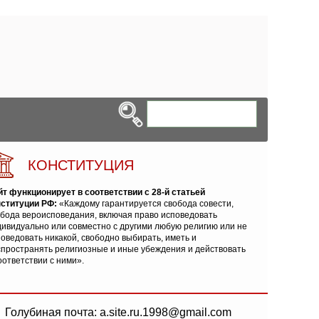
КОНСТИТУЦИЯ
йт функционирует в соответствии с 28-й статьей
нституции РФ:
«Каждому гарантируется свобода совести,
обода вероисповедания, включая право исповедовать
ивидуально или совместно с другими любую религию или не
оведовать никакой, свободно выбирать, иметь и
спространять религиозные и иные убеждения и действовать
оответствии с ними».
Голубиная почта: a.site.ru.1998@gmail.com