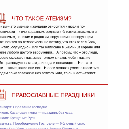
ЧТО ТАКОЕ АТЕИЗМ?
изм – это умение и желание относится к людям по-
овечески – к очень разным: родным и близким, знакомым и
знакомым, великим и рядовым, верующим и неверующим…
относится по-человечески не потому, что «так велел Бог»,
 «так Богу угодно», или так написано в Библии, в Коране или
ниге любого другого вероучения… А потому, что – это люди,
орые окружают нас, живут рядом с нами, любят нас, не
ят, равнодушны к нам, а иногда и ненавидят… Но – это
и… такие, какие они есть. И если человек умеет относиться
юдям по-человечески без всякого Бога, то он и есть атеист.
ПРАВОСЛАВНЫЕ ПРАЗДНИКИ
января: Обрезание господне
июля: Казанская икона — праздник без чуда
 июля: Крещение Руси
 августа: Преображение Господне — Яблочный спас