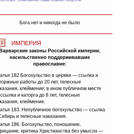
сентября: Усекновение главы Иоанна Предтечи
Бога нет и никогда не было
ИМПЕРИЯ
Варварские законы Российской империи,
насильственно поддерживавшие
православие:
атья 182 Богохульство в церкви — ссылка и
торжные работы до 20 лет, телесные
казания, клеймение; в ином публичном месте
ссылка и каторга до 8 лет, телесные
казания, клеймение.
атья 183. Непубличное богохульство — ссылка
Сибирь и телесные наказания.
атья 186. Богохульство, поношение,
рицание, критика Христианства без умысла —