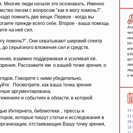
. Многие люди начали это осознавать. Именно
ество писем с вопросом "как я могу помочь?".
адо помнить две вещи. Первое - когда вы
могаете прежде всего себе. Второе - ваша помощь
Ате
ите на неё сил.
чел
не
огу помочь?". Они охватывают широкий спектр
Но 
, до серьёзного вложения сил и средств.
или
в К
рения, взаимно поддерживая и усиливая её.
кот
 зрения. Расскажите им о вашей точке зрения, о
люб
люд
к л
гядов. Говорите с ними убедительно,
йте. Посмотрите, как ваша точка зрения
 лучше аргументирована.
ижениях и событиях в области, в которой
ью Интернета, библиотеки , прессы и
14 
21 
торов, которые пишут статьи и исследования в
28
 организации, отстаивающие Вашу точку зрения,
19