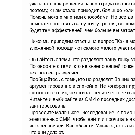
учитывать при решении разного рода вопросов
поэтому, к нам стало приходить большое колич
Помочь можно многими способами. Но всегда н
помогаете отстоять вашу точку зрения, вы по
будет тем эффективней, чем больше вы затрат
Ниже мы приводим ответы на вопрос "Как я м
вложенной помощи - от самого малого участия
Общайтесь с теми, кто разделяет вашу точку з
Поговорите с теми, кто не знает о вашей точке
тех, кто её разделяет.
Пообщайтесь с теми, кто не разделят Ваших вз
аргументированно и спокойно. Не конфронтиру
соотносится с их, чья точка зрения честнее и
Читайте и выбирайте из СМИ о последних дост
заинтересованы.
Проведите маленькое "исследование" с помощ
электронных СМИ, чтобы найти и прочитать ав
интересной для Вас области. Узнайте, есть ли
что они делают.