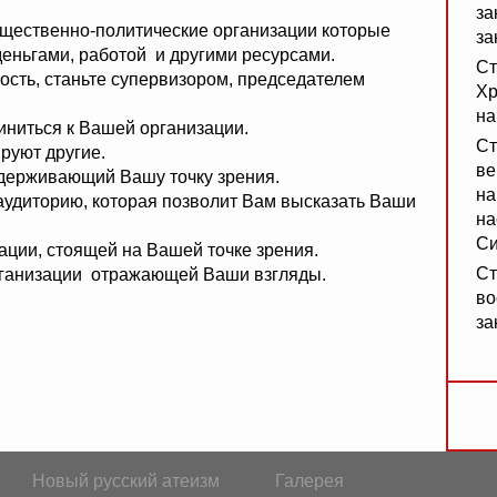
за
бщественно-политические организации которые
за
деньгами, работой и другими ресурсами.
Ст
ость, станьте супервизором, председателем
Хр
на
иниться к Вашей организации.
Ст
руют другие.
ве
ддерживающий Вашу точку зрения.
на
удиторию, которая позволит Вам высказать Ваши
на
Си
ации, стоящей на Вашей точке зрения.
Ст
организации отражающей Ваши взгляды.
во
за
Новый русский атеизм
Галерея