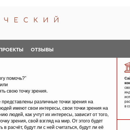
ПРОЕКТЫ
ОТЗЫВЫ
огу помочь?"
Са
ко
или
св
ять свою точку зрения.
инд
исп
 представлены различные точки зрения на
ра
в с
дей имеют свои интересы, свои точки зрения на
ию людей, как учтут их интересы, зависит от того,
очку зрения, свой взгляд на мир. От этого будет
 в расчёт, будут ли с ней считаться, будут ли её