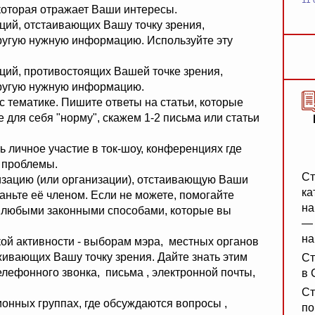
11 
которая отражает Ваши интересы.
аций, отстаивающих Вашу точку зрения,
ругую нужную информацию. Используйте эту
аций, противостоящих Вашей точке зрения,
другую нужную информацию.
 тематике. Пишите ответы на статьи, которые
 для себя "норму", скажем 1-2 письма или статьи
ь личное участие в ток-шоу, конференциях где
 проблемы.
Ст
зацию (или организации), отстаивающую Ваши
ка
ньте её членом. Если не можете, помогайте
на
е любыми законными способами, которые вы
— 
на
кой активности - выборам мэра, местных органов
рживающих Вашу точку зрения. Дайте знать этим
Ст
лефонного звонка, письма , электронной почты,
в 
Ст
ионных группах, где обсуждаются вопросы ,
по