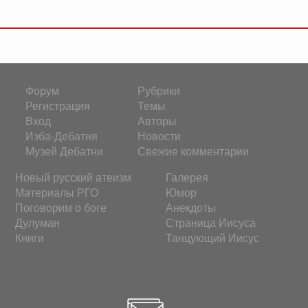
Форум
Рубрики
Регистрация
Темы
Вход
Авторы
Изба-Дебатня
Новости
Музей Дебатни
Свежие комментарии
Новый русский атеизм
Галерея
Материалы РГО
Юмор
Поговорим о боге
Анекдоты
Дулуман
Страница Иисуса
Книги
Танцующий Иисус