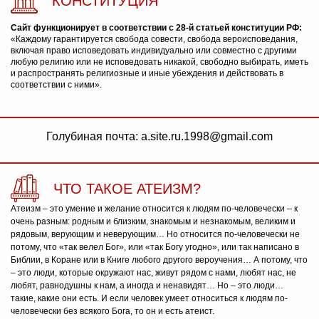
КОНСТИТУЦИЯ
Сайт функционирует в соответствии с 28-й статьей конституции РФ:
«Каждому гарантируется свобода совести, свобода вероисповедания,
включая право исповедовать индивидуально или совместно с другими
любую религию или не исповедовать никакой, свободно выбирать, иметь
и распространять религиозные и иные убеждения и действовать в
соответствии с ними».
Голубиная почта: a.site.ru.1998@gmail.com
ЧТО ТАКОЕ АТЕИЗМ?
Атеизм – это умение и желание относится к людям по-человечески – к
очень разным: родным и близким, знакомым и незнакомым, великим и
рядовым, верующим и неверующим… Но относится по-человечески не
потому, что «так велел Бог», или «так Богу угодно», или так написано в
Библии, в Коране или в Книге любого другого вероучения… А потому, что
– это люди, которые окружают нас, живут рядом с нами, любят нас, не
любят, равнодушны к нам, а иногда и ненавидят… Но – это люди…
такие, какие они есть. И если человек умеет относиться к людям по-
человечески без всякого Бога, то он и есть атеист.