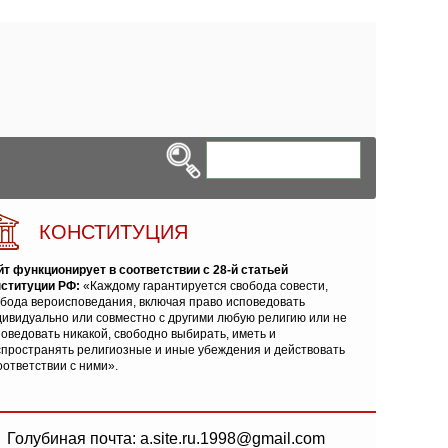
КОНСТИТУЦИЯ
йт функционирует в соответствии с 28-й статьей
нституции РФ:
«Каждому гарантируется свобода совести,
обода вероисповедания, включая право исповедовать
ивидуально или совместно с другими любую религию или не
оведовать никакой, свободно выбирать, иметь и
спространять религиозные и иные убеждения и действовать
оответствии с ними».
Голубиная почта: a.site.ru.1998@gmail.com