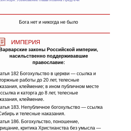
сентября: Усекновение главы Иоанна Предтечи
Бога нет и никогда не было
ИМПЕРИЯ
Варварские законы Российской империи,
насильственно поддерживавшие
православие:
атья 182 Богохульство в церкви — ссылка и
торжные работы до 20 лет, телесные
казания, клеймение; в ином публичном месте
ссылка и каторга до 8 лет, телесные
казания, клеймение.
атья 183. Непубличное богохульство — ссылка
Сибирь и телесные наказания.
атья 186. Богохульство, поношение,
рицание, критика Христианства без умысла —