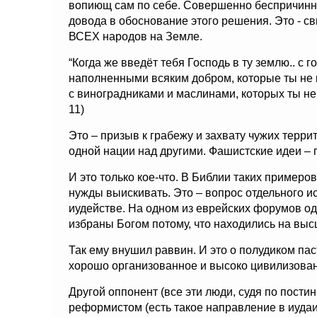
вопиющ сам по себе. Совершенно беспричинно
довода в обоснование этого решения. Это - св
ВСЕХ народов на Земле.
“Когда же введёт тебя Господь в ту землю.. с 
наполненными всяким добром, которые ты не н
с виноградниками и маслинами, которых ты не с
11)
Это – призыв к грабежу и захвату чужих терр
одной нации над другими. Фашистские идеи – 
И это только кое-что. В Библии таких примеро
нужды выискивать. Это – вопрос отдельного и
иудействе. На одном из еврейских форумов од
избраны Богом потому, что находились на высш
Так ему внушил раввин. И это о полудиком пас
хорошо организованное и высоко цивилизова
Другой оппонент (все эти люди, судя по пост
реформистом (есть такое направление в иудаи