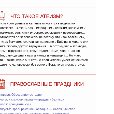
ЧТО ТАКОЕ АТЕИЗМ?
изм – это умение и желание относится к людям по-
овечески – к очень разным: родным и близким, знакомым и
знакомым, великим и рядовым, верующим и неверующим…
относится по-человечески не потому, что «так велел Бог»,
 «так Богу угодно», или так написано в Библии, в Коране или
ниге любого другого вероучения… А потому, что – это люди,
орые окружают нас, живут рядом с нами, любят нас, не
ят, равнодушны к нам, а иногда и ненавидят… Но – это
и… такие, какие они есть. И если человек умеет относиться
юдям по-человечески без всякого Бога, то он и есть атеист.
ПРАВОСЛАВНЫЕ ПРАЗДНИКИ
января: Обрезание господне
июля: Казанская икона — праздник без чуда
 июля: Крещение Руси
 августа: Преображение Господне — Яблочный спас