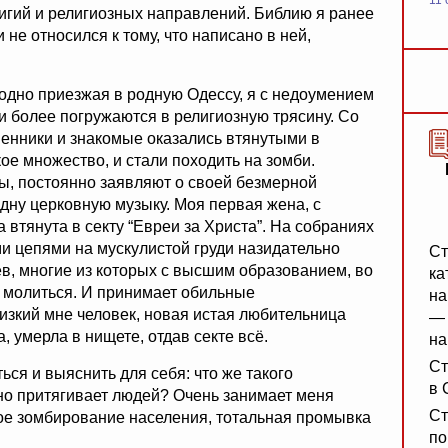
11 
гий и религиозных направлений. Библию я ранее
и не относился к тому, что написано в ней,
годно приезжая в родную Одессу, я с недоумением
и более погружаются в религиозную трясину. Со
венники и знакомые оказались втянутыми в
ое множество, и стали походить на зомби.
, постоянно заявляют о своей безмерной
дну церковную музыку. Моя первая жена, с
 втянута в секту “Евреи за Христа”. На собраниях
и цепями на мускулистой груди назидательно
Ст
в, многие из которых с высшим образованием, во
ка
у молиться. И принимает обильные
на
лизкий мне человек, новая истая любительница
— 
 умерла в нищете, отдав секте всё.
на
Ст
ься и выяснить для себя: что же такого
в 
ьно притягивает людей? Очень занимает меня
Ст
ное зомбирование населения, тотальная промывка
по