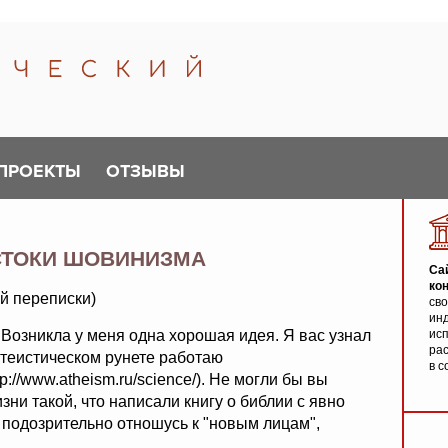
ПРОЕКТЫ
ОТЗЫВЫ
СТОКИ ШОВИНИЗМА
Са
ко
ой переписки)
св
инд
 Возникла у меня одна хорошая идея. Я вас узнал
исп
ра
атеистическом рунете работаю
в с
ttp://www.atheism.ru/science/). Не могли бы вы
зни такой, что написали книгу о библии с явно
о подозрительно отношусь к "новым лицам",