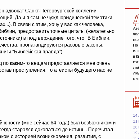
 он адвокат Санкт-Петербургской коллегии
ющий. Да и я сам не чужд юридической тематики
...). В связи с этим, хочу у вас как человека,
Ате
иблии, предоставить точные цитаты (желательно
чел
точники) в подтверждение того, что "В Библии,
не
ечества, пропагандируются расовые законы,
Но 
или
книги “Библейская правда”).
в К
кот
уд по каким-то вещам представляется мне очень
люб
остав преступления, то атеисты будущего нас не
люд
к л
14 
21 
ей юности (мне сейчас 64 года) был безбожником и
28
сегда старался докопаться до истины. Перечитал
19
аком с историей возникновения, развития, с