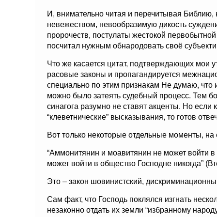
И, внимательно читая и перечитывая Библию,
невежеством, невообразимую дикость сужден
пророчеств, постулаты жестокой первобытной
посчитал нужным обнародовать своё субъекти
Что же касается цитат, подтверждающих мои у
расовые законы и пропагандируется межнацио
специально по этим признакам Не думаю, что и
можно было затеять судебный процесс. Тем бол
синагога разумно не ставят акценты. Но если к
“клеветнические” высказывания, то готов отвеч
Вот только некоторые отдельные моменты, на 
“Аммонитянин и моавитянин не может войти в 
может войти в общество Господне никогда” (Вто
Это – закон шовинистский, дискриминационн
Сам факт, что Господь поклялся изгнать неско
незаконно отдать их земли “избранному народу