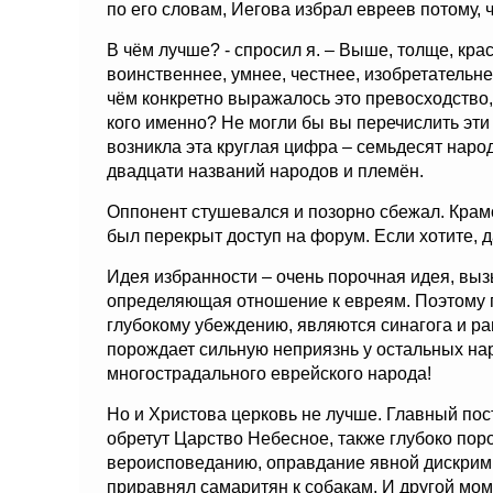
по его словам, Иегова избрал евреев потому,
В чём лучше? - спросил я. – Выше, толще, кра
воинственнее, умнее, честнее, изобретательн
чём конкретно выражалось это превосходство
кого именно? Не могли бы вы перечислить эт
возникла эта круглая цифра – семьдесят наро
двадцати названий народов и племён.
Оппонент стушевался и позорно сбежал. Крам
был перекрыт доступ на форум. Если хотите, д
Идея избранности – очень порочная идея, вы
определяющая отношение к евреям. Поэтому 
глубокому убеждению, являются синагога и р
порождает сильную неприязнь у остальных на
многострадального еврейского народа!
Но и Христова церковь не лучше. Главный посту
обретут Царство Небесное, также глубоко пор
вероисповеданию, оправдание явной дискримин
приравнял самаритян к собакам. И другой моме