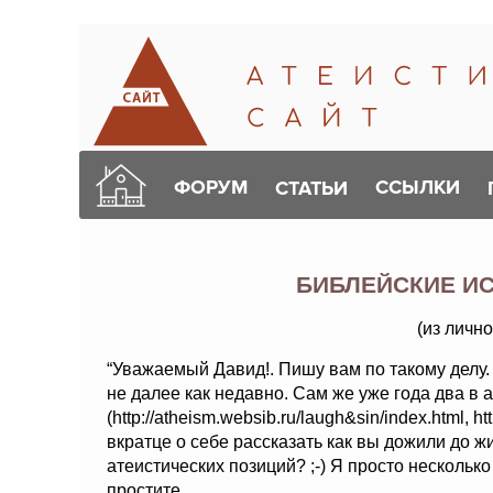
ФОРУМ
ССЫЛКИ
СТАТЬИ
БИБЛЕЙСКИЕ И
(из личн
“Уважаемый Давид!. Пишу вам по такому делу.
не далее как недавно. Сам же уже года два в 
(http://atheism.websib.ru/laugh&sin/index.html, h
вкратце о себе рассказать как вы дожили до жи
атеистических позиций? ;-) Я просто нескольк
простите...