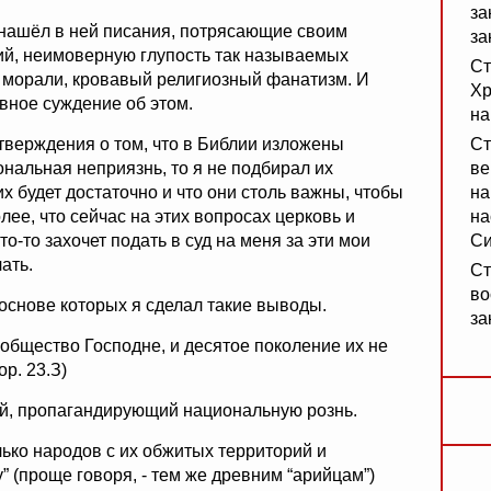
за
 нашёл в ней писания, потрясающие своим
за
ий, неимоверную глупость так называемых
Ст
 морали, кровавый религиозный фанатизм. И
Хр
вное суждение об этом.
на
тверждения о том, что в Библии изложены
Ст
нальная неприязнь, то я не подбирал их
ве
х будет достаточно и что они столь важны, чтобы
на
ее, что сейчас на этих вопросах церковь и
на
то-то захочет подать в суд на меня за эти мои
Си
ать.
Ст
во
основе которых я сделал такие выводы.
за
общество Господне, и десятое поколение их не
р. 23.З)
ый, пропагандирующий национальную рознь.
лько народов с их обжитых территорий и
” (проще говоря, - тем же древним “арийцам”)