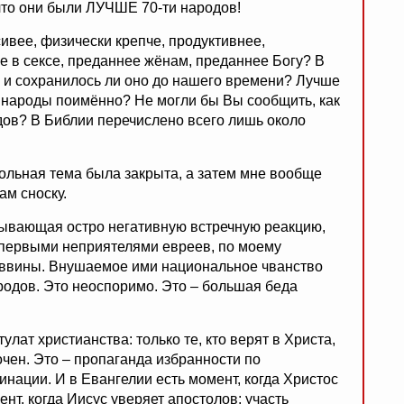
 что они были ЛУЧШЕ 70-ти народов!
сивее, физически крепче, продуктивнее,
ее в сексе, преданнее жёнам, преданнее Богу? В
, и сохранилось ли оно до нашего времени? Лучше
и народы поимённо? Не могли бы Вы сообщить, как
дов? В Библии перечислено всего лишь около
ольная тема была закрыта, а затем мне вообще
ам сноску.
зывающая остро негативную встречную реакцию,
первыми неприятелями евреев, по моему
аввины. Внушаемое ими национальное чванство
родов. Это неоспоримо. Это – большая беда
лат христианства: только те, кто верят в Христа,
очен. Это – пропаганда избранности по
ации. И в Евангелии есть момент, когда Христос
нт, когда Иисус уверяет апостолов: участь