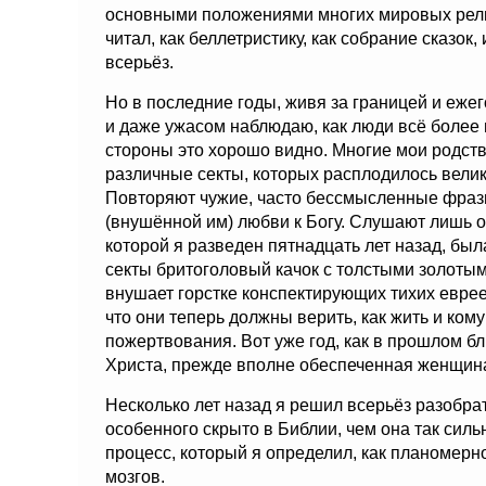
основными положениями многих мировых рели
читал, как беллетристику, как собрание сказок, 
всерьёз.
Но в последние годы, живя за границей и еже
и даже ужасом наблюдаю, как люди всё более 
стороны это хорошо видно. Многие мои родст
различные секты, которых расплодилось велик
Повторяют чужие, часто бессмысленные фразы
(внушённой им) любви к Богу. Слушают лишь о
которой я разведен пятнадцать лет назад, была
секты бритоголовый качок с толстыми золотым
внушает горстке конспектирующих тихих еврее
что они теперь должны верить, как жить и ком
пожертвования. Вот уже год, как в прошлом б
Христа, прежде вполне обеспеченная женщина,
Несколько лет назад я решил всерьёз разобрат
особенного скрыто в Библии, чем она так сил
процесс, который я определил, как планомер
мозгов.