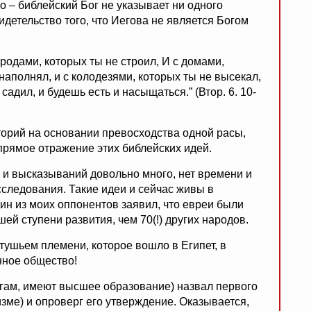
 – библейский Бог не указывает ни одного
идетельство того, что Иегова не является Богом
городами, которых ты не строил, И с домами,
аполнял, и с колодезями, которых ты не высекал,
адил, и будешь есть и насыщаться.” (Втор. 6. 10-
иторий на основании превосходства одной расы,
прямое отражение этих библейских идей.
в и высказываний довольно много, нет времени и
сследования. Такие идеи и сейчас живы в
ин из моих оппонентов заявил, что евреи были
ей ступени развития, чем 70(!) других народов.
тушьем племени, которое вошло в Египет, в
нное общество!
ингам, имеют высшее образование) назвал первого
зме) и опроверг его утверждение. Оказывается,