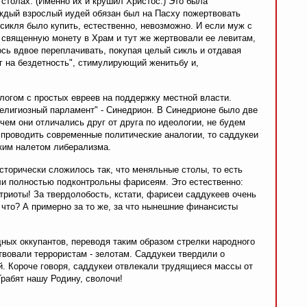
столах. (Именно их и крушил Христос.) Это была
аждый взрослый иудей обязан был на Пасху пожертвовать
сикля было купить, естественно, невозможно. И если муж с
и священную монету в Храм и тут же жертвовали ее левитам,
ось вдвое переплачивать, покупая целый сикль и отдавая
г на бездетность", стимулирующий женитьбу и,
логом с простых евреев на поддержку местной власти.
религиозный парламент" - Синедрион. В Синедрионе было две
чем они отличались друг от друга по идеологии, не будем
и проводить современные политические аналогии, то саддукеи
гким налетом либерализма.
сторически сложилось так, что меняльные столы, то есть
ыли полностью подконтрольны фарисеям. Это естественно:
триоты! За твердолобость, кстати, фарисеи саддукеев очень
что? А примерно за то же, за что нынешние финансисты
дных оккупантов, переводя таким образом стрелки народного
твовали террористам - зелотам. Саддукеи твердили о
. Короче говоря, саддукеи отвлекали трудящиеся массы от
Грабят нашу Родину, сволочи!