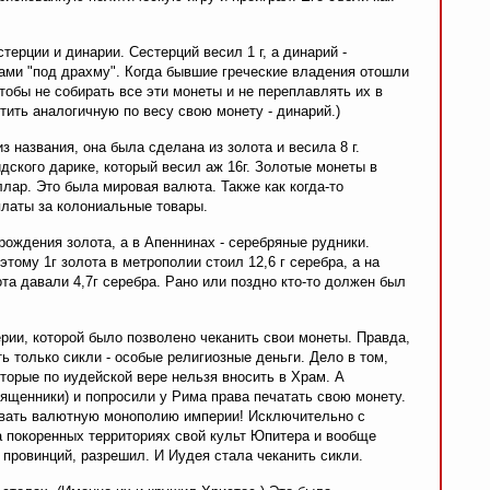
рции и динарии. Сестерций весил 1 г, а динарий -
ами "под драхму". Когда бывшие греческие владения отошли
тобы не собирать все эти монеты и не переплавлять их в
ить аналогичную по весу свою монету - динарий.)
з названия, она была сделана из золота и весила 8 г.
дского дарике, который весил аж 16г. Золотые монеты в
ллар. Это была мировая валюта. Также как когда-то
платы за колониальные товары.
рождения золота, а в Апеннинах - серебряные рудники.
тому 1г золота в метрополии стоил 12,6 г серебра, а на
ота давали 4,7г серебра. Рано или поздно кто-то должен был
ии, которой было позволено чеканить свои монеты. Правда,
 только сикли - особые религиозные деньги. Дело в том,
торые по иудейской вере нельзя вносить в Храм. А
ященники) и попросили у Рима права печатать свою монету.
орвать валютную монополию империи! Исключительно с
а покоренных территориях свой культ Юпитера и вообще
провинций, разрешил. И Иудея стала чеканить сикли.