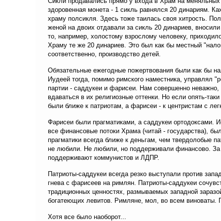
Сикли продавались прямо у входа в Храм на меняльных 
здоровенная монета - 1 сикль равнялся 20 динариям. К
храму полсикля. Здесь тоже таилась своя хитрость. Пол
женой на двоих отдавали за сикль 20 динариев, вносил
то, например, холостому взрослому человеку, приходил
Храму те же 20 динариев. Это был как бы местный "нало
соответственно, производство детей.
Обязательные ежегодные пожертвования были как бы на
Иудеей тогда, помимо римского наместника, управлял "
партии - саддукеи и фарисеи. Нам совершенно неважно, 
вдаваться в их религиозные оттенки. Но если опять-так
были ближе к патриотам, а фарисеи - к центристам с ле
Фарисеи были прагматиками, а саддукеи ортодоксами. И
все финансовые потоки Храма (читай - государства), б
прагматики всегда ближе к деньгам, чем твердолобые па
не любили. Не любили, но поддерживали финансово. За 
поддерживают коммунистов и ЛДПР.
Патриоты-саддукеи всегда резко выступали против запа
гнева с фарисеев на римлян. Патриоты-саддукеи сочувс
традиционных ценностях, размываемых западной заразой
богатеющих левитов. Римляне, мол, во всем виноваты. 
Хотя все было наоборот...