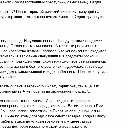
Сеян-то - государственный преступник, самозванец. Падла.
де взять? Пилат - простой римский чиновник, живущий на
окуратор знает, где нужная сумма имеется. Однажды он уже
 водопровод. На улицах воняло. Городу грозили эпидемии.
очинку. Столица отмалчивалась. А местные религиозные
ьное хозяйство жалели, полагая, что канализация находится
капиталы в валютные спекуляции и в предметы роскоши
ссами и правящей левитской верхушкой все увеличивались.
 напряжение и без того росло как на дрожжах. А тут еще
ем дел с канализацией и водоснабжением. Причем, случись
ккупантов!
авлять силами вверенного Пилату гарнизона, так еще и из
 милый друг? А не пора ли на заслуженный отдых?..
з корвана - казны Храма. И на эти деньги провернул
водопровод построил, городские бани. Естественнно в Рим
 "Мы все налоги заплатили, а Пилат из священной казны
" В Риме по этому поводу даже сенат заседал. Тогда Пилату
ребята, здесь по улицам говно течет, у меня завтра
 новые построил известного архитектора такого-то -