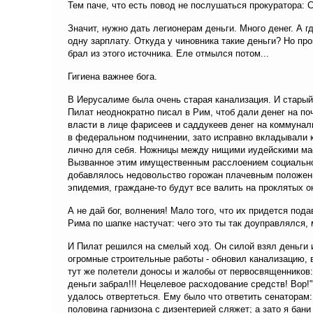
Тем паче, что есть повод не послушаться прокуратора: 
Значит, нужно дать легионерам деньги. Много денег. А г
одну зарплату. Откуда у чиновника такие деньги? Но пр
брал из этого источника. Еле отмылся потом...
Гигиена важнее бога.
В Иерусалиме была очень старая канализация. И старый
Пилат неоднократно писал в Рим, чтоб дали денег на п
власти в лице фарисеев и саддукеев денег на коммунал
в федеральном подчинении, зато исправно вкладывали 
лично для себя. Ножницы между нищими иудейскими ма
Вызванное этим имущественным расслоением социальное
добавлялось недовольство горожан плачевным положени
эпидемия, граждане-то будут все валить на проклятых о
А не дай бог, волнения! Мало того, что их придется под
Рима по шапке настучат: чего это ты так доуправлялся,
И Пилат решился на смелый ход. Он силой взял деньги и
огромные строительные работы - обновил канализацию, 
тут же полетели доносы и жалобы от первосвященников:
деньги забрал!!! Нецелевое расходование средств! Вор!
удалось отвертеться. Ему было что ответить сенаторам: 
половина гарнизона с дизентерией сляжет; а зато я бани