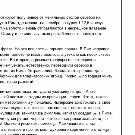
ертируют полученное от меняльных столов серебро на
зут в Рим, где меняют на серебро по курсу 1:12,6 и везут
ют на золото и вновь отправляются в неспешное плавание
-Стриту и не снилась такая рентабельность валютного
 фраза. Но эта пошлость - горькая правда. В Рим исправно
монет золото не накапливалось, а утекало как песок сквозь
ния. Во-вторых, огромные гонорары в сестерциях и
е чем уехать, естественно, переводили серебро в
еталл из Рима. Устраивались бесплатные зрелища для
з Африки для гладиаторских игрищ. Нужно было годами учить
но, товар разовый.
витым аристократам, давно уже живут в долг. А кто
ей частью выходцы из провинции - евреи. Что ж, такова
ей метрополии и у пришлых. Имперские аристократы в свое
енные скудостью жизни к накоплению, соответственно,
куляциями занимались римляне, капитал оседал бы в Риме,
ичи ругмя ругают черных, которые все рынки захватили, но
ок! Мы как и римляне - имперцы. Римлянам лишь бы
лаго театров и прочих мест духовного кормления в столице -
ают основы империи!..