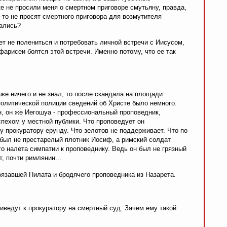
е не просили меня о смертном приговоре смутьяну, правда,
-то не просят смертного приговора для возмутителя
вались?
т не полениться и потребовать личной встречи с Иисусом,
арисеи боятся этой встречи. Именно потому, что ее так
же ничего и не знал, то после скандала на площади
политической полиции сведений об Христе было немного.
н, он же Иегошуа - профессиональный проповедник,
ехом у местной публики. Что проповедует он
 прокуратору ерунду. Что зелотов не поддерживает. Что по
был не престарелый плотник Иосиф, а римский солдат
го налета симпатии к проповеднику. Ведь он был не грязный
, почти римлянин...
вязавшей Пилата и бродячего проповедника из Назарета.
риведут к прокуратору на смертный суд. Зачем ему такой