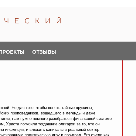
ПРОЕКТЫ
ОТЗЫВЫ
ней. Но для того, чтобы понять тайные пружины,
йских проповедников, вошедшего в легенды и даже
лигии, нам нужно немного разобраться финансовой системе
м, Христа погубили тогдашние олигархи за то, что он
на инфляции, и вложить капиталы в реальный сектор
рискованную политическую игру и проиграл. Его съели как