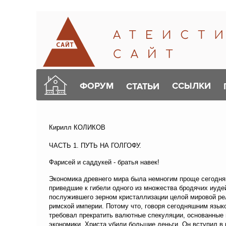
ФОРУМ
ССЫЛКИ
СТАТЬИ
Кирилл КОЛИКОВ
ЧАСТЬ 1. ПУТЬ НА ГОЛГОФУ.
Фарисей и саддукей - братья навек!
Экономика древнего мира была немногим проще сегодняш
приведшие к гибели одного из множества бродячих иуде
послужившего зерном кристаллизации целой мировой ре
римской империи. Потому что, говоря сегодняшним языко
требовал прекратить валютные спекуляции, основанные 
экономики. Христа убили большие деньги. Он вступил в 