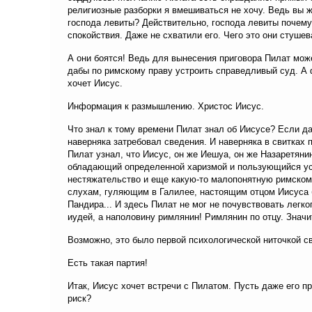
религиозные разборки я вмешиваться не хочу. Ведь вы ж
господа левиты? Действительно, господа левиты почему
спокойствия. Даже не схватили его. Чего это они стуше
А они боятся! Ведь для вынесения приговора Пилат може
дабы по римскому праву устроить справедливый суд. А ф
хочет Иисус.
Информация к размышлению. Христос Иисус.
Что знал к тому времени Пилат знал об Иисусе? Если да
наверняка затребовал сведения. И наверняка в свитках 
Пилат узнал, что Иисус, он же Иешуа, он же Назаретяни
обладающий определенной харизмой и пользующийся усп
нестяжательство и еще какую-то малопонятную римскому
слухам, гуляющим в Галилее, настоящим отцом Иисуса 
Пандира... И здесь Пилат не мог не почувствовать легко
иудей, а наполовину римлянин! Римлянин по отцу. Значит
Возможно, это было первой психологической ниточкой с
Есть такая партия!
Итак, Иисус хочет встречи с Пилатом. Пусть даже его п
риск?