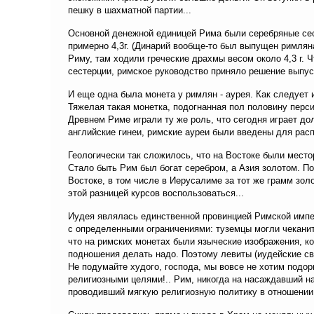
пешку в шахматной партии...
Основной денежной единицей Рима были серебряные сесте
примерно 4,3г. (Динарий вообще-то был выпущен римлян
Риму, там ходили греческие драхмы весом около 4,3 г. Ч
сестерции, римское руководство приняло решение выпуст
И еще одна была монета у римлян - аурея. Как следует и
Тяжелая такая монетка, подогнанная пол половину перси
Древнем Риме играли ту же роль, что сегодня играет до
английские гинеи, римские ауреи были введены для рас
Геологически так сложилось, что на Востоке были место
Стало быть Рим был богат серебром, а Азия золотом. Поэ
Востоке, в том числе в Иерусалиме за тот же грамм зол
этой разницей курсов воспользоваться...
Иудея являлась единственной провинцией Римской импер
с определенными ограничениями: туземцы могли чеканить
что на римских монетах были языческие изображения, ко
подношения делать надо. Поэтому левиты (иудейские св
Не подумайте худого, господа, мы вовсе не хотим под
религиозными целями!.. Рим, никогда на насаждавший н
проводивший мягкую религиозную политику в отношении 