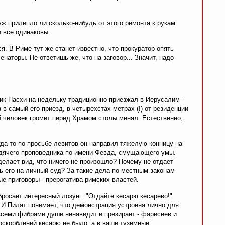
ж прилипло ли сколько-нибудь от этого ремонта к рукам
и все одинаковы.
ся. В Риме тут же станет известно, что прокуратор опять
сенаторы. Не ответишь же, что на заговор... Значит, надо
ник Пасхи на недельку традиционно приезжал в Иерусалим -
 в самый его приезд, в четырехстах метрах (!) от резиденции
 человек громит перед Храмом столы менял. Естественно,
да-то по просьбе левитов он направил тяжелую конницу на
дячего проповедника по имени Февда, смущающего умы.
делает вид, что ничего не произошло? Почему не отдает
ь его на личный суд? За такие дела по местным законам
е приговоры - прерогатива римских властей.
росает интересный лозунг: "Отдайте кесарю кесарево!"
. И Пилат понимает, что демонстрация устроена лично для
- всеми фибрами души ненавидит и презирает - фарисеев и
скорблений кесарю не было, а в ваши туземные