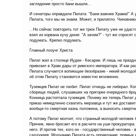
заглядение просто бани вышли...
И сенаторы оправдали Пилата: "Бани важнее Храма!" А у
Пилата, того мы не знаем. Может, и прилипло. Чиновник
...Но сейчас повторить тот же трюк Пилату уже не удаст
взял из корвана кучу денег. "А зачем?" - тут же спросят 
подумать. Крепко подумать.
Главный лозунг Христа
Пилат жил в столице Иудеи - Кесарии. И лишь на празд
привозил в Храм дары от римского императора. И как раз
Пилата случается вопиющее безобразие - некий молодой
об этом Пилату становится известно мгновенно.
Туземцев Пилат не любит. Пилат отнюдь не либерал. Ког
сборище людей, слушавших на пригорке очередного бро
Конница растоптала туземцев. Почему же теперь Пилат 
приказ немедленно схватить мерзавца и тут же доставит
вообще-то смертная казнь положена, а выносить смертны
А потому Пилат молчит, что странный молодой человек б
Причем, явно бросает его в расчете на уши прокуратора
него. И против тех, кого он - государственный человек 
саддукеев. Молчанию Пилата есть оправдание: прямых о