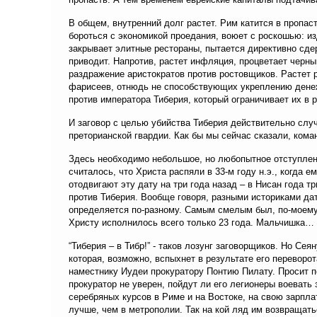
В общем, внутренний долг растет. Рим катится в пропас
бороться с экономикой проедания, воюет с роскошью: и
закрывает элитные рестораны, пытается директивно сдер
приводит. Напротив, растет инфляция, процветает черны
раздражение аристократов против ростовщиков. Растет
фарисеев, отнюдь не способствующих укреплению дене
против императора Тиберия, который ограничивает их в р
И заговор с целью убийства Тиберия действительно случ
преторианской гвардии. Как бы мы сейчас сказали, ком
Здесь необходимо небольшое, но любопытное отступлени
считалось, что Христа распяли в 33-м году н.э., когда 
отодвигают эту дату на три года назад – в Нисан года тр
против Тиберия. Вообще говоря, разными историками дат
определяется по-разному. Самым смелым был, по-моему,
Христу исполнилось всего только 23 года. Мальчишка…
“Тиберия – в Тибр!” - таков лозунг заговорщиков. Но Се
которая, возможно, вспыхнет в результате его переворо
наместнику Иудеи прокуратору Понтию Пилату. Просит п
прокуратор не уверен, пойдут ли его легионеры воевать 
серебряных курсов в Риме и на Востоке, на свою зарпла
лучше, чем в метрополии. Так на кой ляд им возвращать