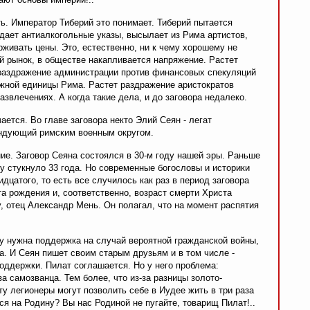
ть. Император Тиберий это понимает. Тиберий пытается
здает антиалкогольные указы, высылает из Рима артистов,
живать цены. Это, естественно, ни к чему хорошему не
й рынок, в обществе накапливается напряжение. Растет
 раздражение администрации против финансовых спекуляций
жной единицы Рима. Растет раздражение аристократов
азвлечениях. А когда такие дела, и до заговора недалеко.
ается. Во главе заговора некто Элий Сеян - легат
андующий римским военным округом.
е. Заговор Сеяна состоялся в 30-м году нашей эры. Раньше
ему стукнуло 33 года. Но современные богословы и историки
идцатого, то есть все случилось как раз в период заговора
а рождения и, соответственно, возраст смерти Христа
 отец Александр Мень. Он полагал, что на момент распятия
яну нужна поддержка на случай вероятной гражданской войны,
та. И Сеян пишет своим старым друзьям и в том числе -
оддержки. Пилат соглашается. Но у него проблема:
за самозванца. Тем более, что из-за разницы золото-
ту легионеры могут позволить себе в Иудее жить в три раза
ся на Родину? Вы нас Родиной не пугайте, товарищ Пилат!..