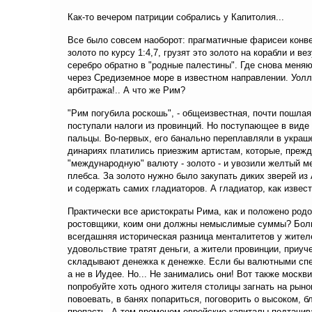
Как-то вечером патриции собрались у Капитолия...
Все было совсем наоборот: прагматичные фарисеи конв
золото по курсу 1:4,7, грузят это золото на корабли и ве
серебро обратно в "родные палестины". Где снова меня
через Средиземное море в известном направлении. Уолл
арбитража!.. А что же Рим?
"Рим погубила роскошь", - общеизвестная, почти пошлая
поступали налоги из провинций. Но поступающее в виде 
пальцы. Во-первых, его банально переплавляли в украше
динариях платились приезжим артистам, которые, прежд
"международную" валюту - золото - и увозили желтый м
плебса. За золото нужно было закупать диких зверей и
и содержать самих гладиаторов. А гладиатор, как извест
Практически все аристократы Рима, как и положено родо
ростовщики, коим они должны немыслимые суммы? Больш
всегдашняя историческая разница менталитетов у жител
удовольствие тратят деньги, а жители провинции, приуч
складывают денежка к денежке. Если бы валютными спе
а не в Иудее. Но... Не занимались они! Вот также москв
попробуйте хоть одного жителя столицы загнать на рын
повоевать, в банях попариться, поговорить о высоком, б
пропасть. А тем временем еврейские капиталы подтачив