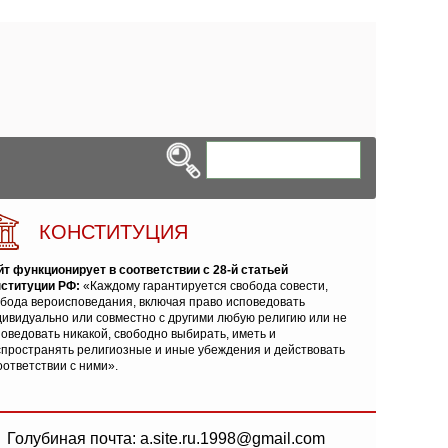
КОНСТИТУЦИЯ
йт функционирует в соответствии с 28-й статьей
нституции РФ:
«Каждому гарантируется свобода совести,
обода вероисповедания, включая право исповедовать
ивидуально или совместно с другими любую религию или не
оведовать никакой, свободно выбирать, иметь и
спространять религиозные и иные убеждения и действовать
оответствии с ними».
Голубиная почта: a.site.ru.1998@gmail.com