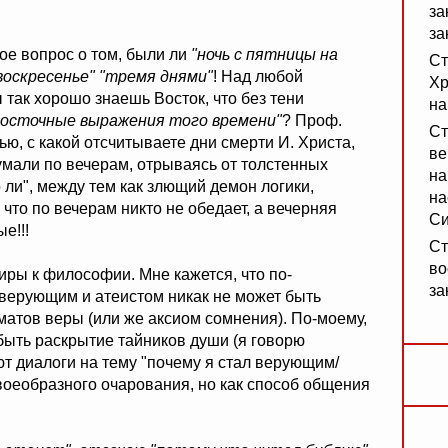
за
за
кое вопрос о том, были ли
"ночь с пятницы на
Ст
 воскресенье" "тремя днями"
! Над любой
Хр
 так хорошо знаешь Восток, что без тени
на
восточные выражения того времени"
? Проф.
Ст
ю, с какой отсчитываете дни смерти И. Христа,
ве
думали по вечерам, отрываясь от толстенных
на
 ли", между тем как злющий демон логики,
на
 что по вечерам никто не обедает, а вечерняя
Си
е!!!
Ст
во
иры к философии. Мне кажется, что по-
за
верующим и атеистом никак не может быть
атов веры (или же аксиом сомнения). По-моему,
быть раскрытие тайников души (я говорю
ют диалоги на тему "почему я стал верующим/
оеобразного очарования, но как способ общения