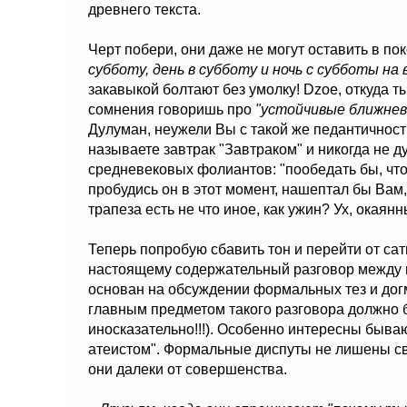
древнего текста.
Черт побери, они даже не могут оставить в по
субботу, день в субботу и ночь с субботы на
закавыкой болтают без умолку! Dzoe, откуда ты
сомнения говоришь про
"устойчивые ближне
Дулуман, неужели Вы с такой же педантичность
называете завтрак "Завтраком" и никогда не 
средневековых фолиантов: "пообедать бы, что
пробудись он в этот момент, нашептал бы Вам,
трапеза есть не что иное, как ужин? Ух, окаянны
Теперь попробую сбавить тон и перейти от сат
настоящему содержательный разговор между 
основан на обсуждении формальных тез и догм
главным предметом такого разговора должно 
иносказательно!!!). Особенно интересны быва
атеистом". Формальные диспуты не лишены св
они далеки от совершенства.