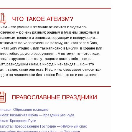
ЧТО ТАКОЕ АТЕИЗМ?
изм – это умение и желание относится к людям по-
овечески – к очень разным: родным и близким, знакомым и
знакомым, великим и рядовым, верующим и неверующим…
относится по-человечески не потому, что «так велел Бог»,
 «так Богу угодно», или так написано в Библии, в Коране или
ниге любого другого вероучения… А потому, что – это люди,
орые окружают нас, живут рядом с нами, любят нас, не
ят, равнодушны к нам, а иногда и ненавидят… Но – это
и… такие, какие они есть. И если человек умеет относиться
юдям по-человечески без всякого Бога, то он и есть атеист.
ПРАВОСЛАВНЫЕ ПРАЗДНИКИ
января: Обрезание господне
июля: Казанская икона — праздник без чуда
 июля: Крещение Руси
 августа: Преображение Господне — Яблочный спас