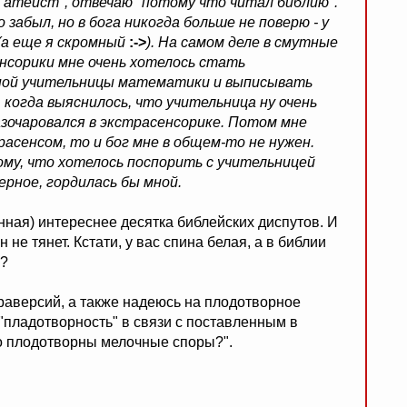
ы атеист", отвечаю "потому что читал библию".
 забыл, но в бога никогда больше не поверю - у
(а еще я скромный
:->
). На самом деле в смутные
енсорики мне очень хотелось стать
упой учительницы математики и выписывать
 когда выяснилось, что учительница ну очень
разочаровался в экстрасенсорике. Потом мне
трасенсом, то и бог мне в общем-то не нужен.
ому, что хотелось поспорить с учительницей
рное, гордилась бы мной.
анная) интереснее десятка библейских диспутов. И
 не тянет. Кстати, у вас спина белая, а в библии
м?
раверсий, а также надеюсь на плодотворное
"пладотворность" в связи с поставленным в
ко плодотворны мелочные споры?".