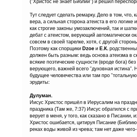
("Христос не знает Библии") и решил переспор
Тут следует сделать ремарку. Дело в том, что,
вера, а сильная сторона атеиста в его логике
как строгие законы умозаключений, так и шат
дебат с атеистом, верующий автоматически ок
совсем в своей тарелке, хотя, с другой сторон
Поэтому как спорщики
Dzoe
и
Е.К.
родственные
должен быть разным: ведь основа атеизма в ск
всякие поэтические сущности (вроде бога) без
верующего, важней всего "духовная истина". 
будущее человечества или там про "тотальную
эрудиты:
Дулуман.
Иисус Христос пришёл в Иерусалим на праздник
праздника (Там же, 7:37) Иисус обратился с п
верует в меня, у того, как сказано в Писании, 
Христос ошибается, цитируя Писание (Библию С
реках воды живой из чрева; там нет даже чего