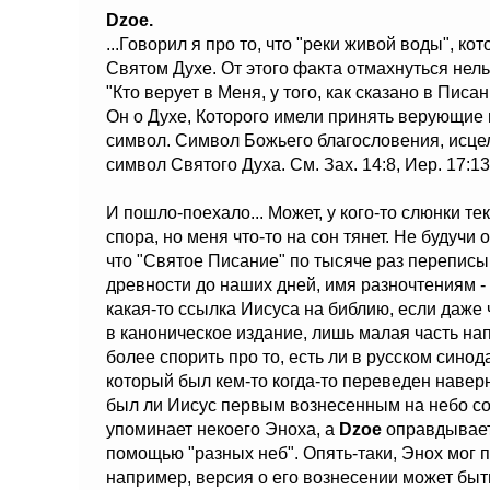
Dzoe.
...Говорил я про то, что "реки живой воды", ко
Святом Духе. От этого факта отмахнуться нельз
"Кто верует в Меня, у того, как сказано в Писа
Он о Духе, Которого имели принять верующие 
символ. Символ Божьего благословения, исцел
символ Святого Духа. См. Зах. 14:8, Иер. 17:13,
И пошло-поехало... Может, у кого-то слюнки те
спора, но меня что-то на сон тянет. Не будуч
что "Святое Писание" по тысяче раз переписы
древности до наших дней, имя разночтениям - 
какая-то ссылка Иисуса на библию, если даж
в каноническое издание, лишь малая часть на
более спорить про то, есть ли в русском сино
который был кем-то когда-то переведен навер
был ли Иисус первым вознесенным на небо со
упоминает некоего Эноха, а
Dzoe
оправдывает
помощью "разных неб". Опять-таки, Энох мог 
например, версия о его вознесении может быт