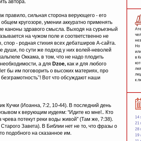
ить автора.
 как правило, сильная сторона верующего - его
 и общем кругозоре, умении аккуратно применять
кие каноны здравого смысла. Выходя на сурьезный
Ате
чел
азывается на чужом поле и соответственно не
не
ы, спор - родная стихия всех дебатширов А-сайта.
Но 
 души, по сути же подход у них волей-неволей
или
альпеле Оккама, в том, что не надо плодить
в К
кот
 необходимости, а для
Dzoe,
как и для любого
люб
Нет бы им поговорить о высоких материях, про
люд
 безграмотность"! Вот что обсуждают наши
к л
 Кучки (Иоанна, 7:2, 10-44). В последний день
ризывом к верующим иудеям: “Идите ко мне!.. Кто
14 
из чрева потекут реки воды живой” (Там же, 7:38).
21 
тарого Завета). В Библии нет не то, что фразы о
28
-то подобного на сказанное им.
19