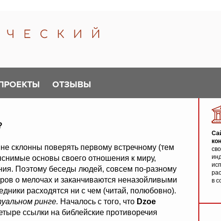
ПРОЕКТЫ
ОТЗЫВЫ
?
Са
ко
 не склонны поверять первому встречному (тем
св
инд
яснимые основы своего отношения к миру,
исп
ия. Поэтому беседы людей, совсем по-разному
ра
оров о мелочах и заканчиваются неназойливыми
в с
дники расходятся ни с чем (читай, полюбовно).
уальном ринге.
Началось с того, что
Dzoe
четыре ссылки на библейские противоречия