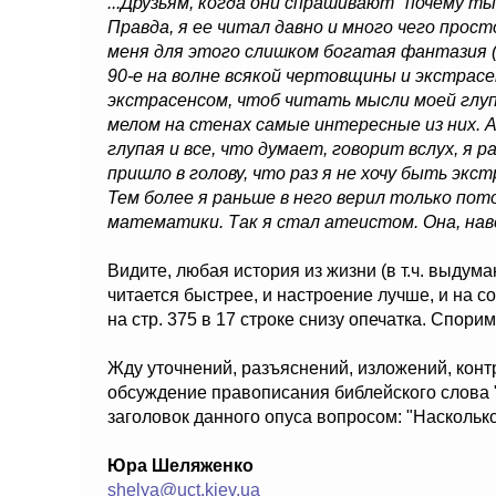
...Друзьям, когда они спрашивают "почему т
Правда, я ее читал давно и много чего просто
меня для этого слишком богатая фантазия 
90-е на волне всякой чертовщины и экстрас
экстрасенсом, чтоб читать мысли моей гл
мелом на стенах самые интересные из них. А
глупая и все, что думает, говорит вслух, я 
пришло в голову, что раз я не хочу быть экс
Тем более я раньше в него верил только пот
математики. Так я стал атеистом. Она, наве
Видите, любая история из жизни (в т.ч. выдум
читается быстрее, и настроение лучше, и на сон
на стр. 375 в 17 строке снизу опечатка. Спори
Жду уточнений, разъяснений, изложений, конт
обсуждение правописания библейского слова 
заголовок данного опуса вопросом: "Насколь
Юра Шеляженко
shelya@uct.kiev.ua