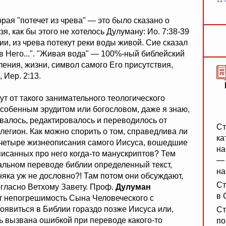
11 
торая "потечет из чрева" — это было сказано о
я, как бы этого не хотелось Дулуману: Ио. 7:38-39
нии, из чрева потекут реки воды живой. Сие сказал
в Него...". "Живая вода" — 100%-ный библейский
ения, жизни, символ самого Его присутствия,
 Иер. 2:13.
кут от такого занимательного теологического
и особенным эрудитом или богословом, даже я знаю,
валось, редактировалось и переводилось от
Ст
легион. Как можно спорить о том, справедлива ли
ка
е четыре жизнеописания самого Иисуса, вошедшие
на
писанных про него когда-то манускриптов? Тем
— 
дальном переводе библии определенный текст,
на
няка уж не дословно?! Там потом они обсуждают,
Ст
гласно Ветхому Завету. Проф.
Дулуман
в 
 непогрешимость Сына Человеческого с
появиться в Библии гораздо позже Иисуса или,
Ст
ь вызвана ошибкой при переводе какого-то
по