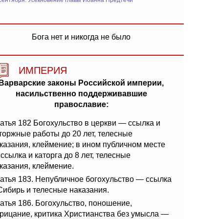
сентября: Усекновение главы Иоанна Предтечи
Бога нет и никогда не было
ИМПЕРИЯ
Варварские законы Российской империи,
насильственно поддерживавшие
православие:
атья 182 Богохульство в церкви — ссылка и
торжные работы до 20 лет, телесные
казания, клеймение; в ином публичном месте
ссылка и каторга до 8 лет, телесные
казания, клеймение.
атья 183. Непубличное богохульство — ссылка
Сибирь и телесные наказания.
атья 186. Богохульство, поношение,
рицание, критика Христианства без умысла —